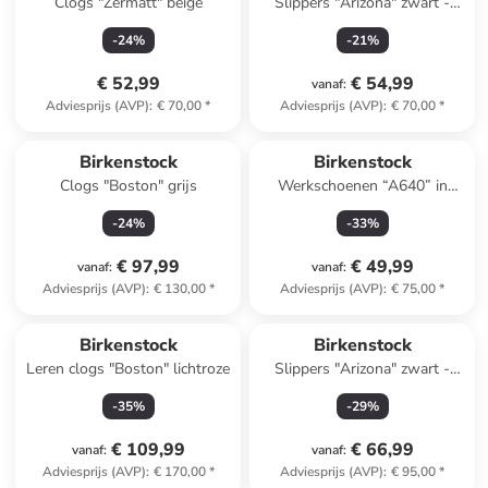
Clogs "Zermatt" beige
Slippers "Arizona" zwart -
wijdte S
-
24
%
-
21
%
€ 52,99
€ 54,99
vanaf
:
Adviesprijs (AVP)
:
€ 70,00
*
Adviesprijs (AVP)
:
€ 70,00
*
Birkenstock
Birkenstock
Clogs "Boston" grijs
Werkschoenen “A640” in
zwart - wijdte N
-
24
%
-
33
%
€ 97,99
€ 49,99
vanaf
:
vanaf
:
Adviesprijs (AVP)
:
€ 130,00
*
Adviesprijs (AVP)
:
€ 75,00
*
Birkenstock
Birkenstock
Leren clogs "Boston" lichtroze
Slippers "Arizona" zwart -
wijdte S
-
35
%
-
29
%
€ 109,99
€ 66,99
vanaf
:
vanaf
:
Adviesprijs (AVP)
:
€ 170,00
*
Adviesprijs (AVP)
:
€ 95,00
*