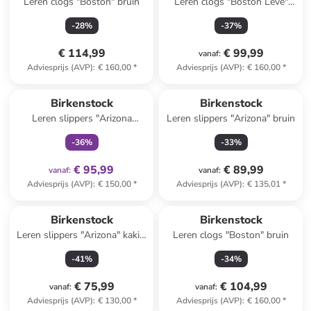
Leren clogs "Boston" bruin
Leren clogs "Boston Leve"
kaki
-
28
%
-
37
%
€ 114,99
€ 99,99
vanaf
:
Adviesprijs (AVP)
:
€ 160,00
*
Adviesprijs (AVP)
:
€ 160,00
*
family
exclusief
Birkenstock
Birkenstock
Leren slippers "Arizona
Leren slippers "Arizona" bruin
Adventure" zwart
-
36
%
-
33
%
€ 95,99
€ 89,99
vanaf
:
vanaf
:
Adviesprijs (AVP)
:
€ 150,00
*
Adviesprijs (AVP)
:
€ 135,01
*
Birkenstock
Birkenstock
Leren slippers "Arizona" kaki -
Leren clogs "Boston" bruin
wijdte S
-
41
%
-
34
%
€ 75,99
€ 104,99
vanaf
:
vanaf
:
Adviesprijs (AVP)
:
€ 130,00
*
Adviesprijs (AVP)
:
€ 160,00
*