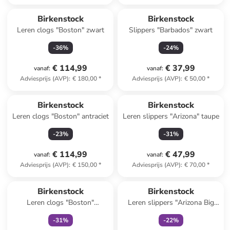
Birkenstock
Birkenstock
Leren clogs "Boston" zwart
Slippers "Barbados" zwart
-
36
%
-
24
%
€ 114,99
€ 37,99
vanaf
:
vanaf
:
Adviesprijs (AVP)
:
€ 180,00
*
Adviesprijs (AVP)
:
€ 50,00
*
Birkenstock
Birkenstock
Leren clogs "Boston" antraciet
Leren slippers "Arizona" taupe
-
23
%
-
31
%
€ 114,99
€ 47,99
vanaf
:
vanaf
:
Adviesprijs (AVP)
:
€ 150,00
*
Adviesprijs (AVP)
:
€ 70,00
*
family
exclusief
family
exclusief
Birkenstock
Birkenstock
Leren clogs "Boston"
Leren slippers "Arizona Big
lichtbruin
Buckle" beige
-
31
%
-
22
%