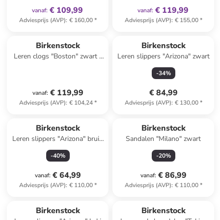
€ 109,99
€ 119,99
vanaf
:
vanaf
:
Adviesprijs (AVP)
:
€ 160,00
*
Adviesprijs (AVP)
:
€ 155,00
*
Birkenstock
Birkenstock
Leren clogs "Boston" zwart -
Leren slippers "Arizona" zwart
wijdte N
-
34
%
€ 119,99
€ 84,99
vanaf
:
Adviesprijs (AVP)
:
€ 104,24
*
Adviesprijs (AVP)
:
€ 130,00
*
Birkenstock
Birkenstock
Leren slippers "Arizona" bruin
Sandalen "Milano" zwart
- wijdte S
-
40
%
-
20
%
€ 64,99
€ 86,99
vanaf
:
vanaf
:
Adviesprijs (AVP)
:
€ 110,00
*
Adviesprijs (AVP)
:
€ 110,00
*
Reeds in een ander winkelwagentje
Birkenstock
Birkenstock