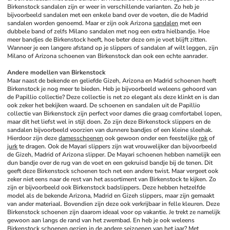
Birkenstock sandalen zijn er weer in verschillende varianten. Zo heb je 
bijvoorbeeld sandalen met een enkele band over de voeten, die de Madrid 
sandalen worden genoemd. Maar er zijn ook Arizona 
sandalen
 met een 
dubbele band of zelfs Milano sandalen met nog een extra hielbandje. Hoe 
meer bandjes de Birkenstock heeft, hoe beter deze om je voet blijft zitten. 
Wanneer je een langere afstand op je slippers of sandalen af wilt leggen, zijn 
Milano of Arizona schoenen van Birkenstock dan ook een echte aanrader.
Andere modellen van Birkenstock
Maar naast de bekende en geliefde Gizeh, Arizona en Madrid schoenen heeft 
Birkenstock je nog meer te bieden. Heb je bijvoorbeeld weleens gehoord van 
de Papillio collectie? Deze collectie is net zo elegant als deze klinkt en is dan 
ook zeker het bekijken waard. De schoenen en sandalen uit de Papillio 
collectie van Birkenstock zijn perfect voor dames die graag comfortabel lopen, 
maar dit het liefst wel in stijl doen. Zo zijn deze Birkenstock slippers en de 
sandalen bijvoorbeeld voorzien van dunnere bandjes of een kleine sleehak. 
Hierdoor zijn deze 
damesschoenen
 ook gewoon onder een feestelijke 
rok
 of 
jurk
 te dragen. Ook de Mayari slippers zijn wat vrouwelijker dan bijvoorbeeld 
de Gizeh, Madrid of Arizona slipper. De Mayari schoenen hebben namelijk een 
dun bandje over de rug van de voet en een gekruisd bandje bij de tenen. Dit 
geeft deze Birkenstock schoenen toch net een andere twist. Maar vergeet ook 
zeker niet eens naar de rest van het assortiment van Birkenstock te kijken. Zo 
zijn er bijvoorbeeld ook Birkenstock badslippers. Deze hebben hetzelfde 
model als de bekende Arizona, Madrid en Gizeh slippers, maar zijn gemaakt 
van ander materiaal. Bovendien zijn deze ook verkrijbaar in felle kleuren. Deze 
Birkenstock schoenen zijn daarom ideaal voor op vakantie. Je trekt ze namelijk 
gewoon aan langs de rand van het zwembad. En heb je ook weleens 
Birkenstock schoenen gezien in de andere seizoenen van het jaar? Met 