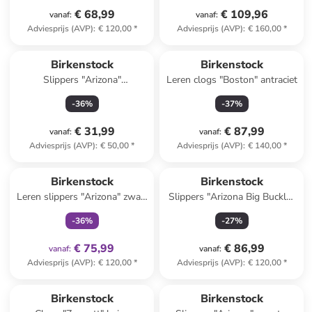
€ 68,99
€ 109,96
vanaf
:
vanaf
:
Adviesprijs (AVP)
:
€ 120,00
*
Adviesprijs (AVP)
:
€ 160,00
*
Birkenstock
Birkenstock
Slippers "Arizona"
Leren clogs "Boston" antraciet
donkerblauw
-
36
%
-
37
%
€ 31,99
€ 87,99
vanaf
:
vanaf
:
Adviesprijs (AVP)
:
€ 50,00
*
Adviesprijs (AVP)
:
€ 140,00
*
family
exclusief
Birkenstock
Birkenstock
Leren slippers "Arizona" zwart
Slippers "Arizona Big Buckle"
- wijdte S
lichtroze
-
36
%
-
27
%
€ 75,99
€ 86,99
vanaf
:
vanaf
:
Adviesprijs (AVP)
:
€ 120,00
*
Adviesprijs (AVP)
:
€ 120,00
*
Birkenstock
Birkenstock