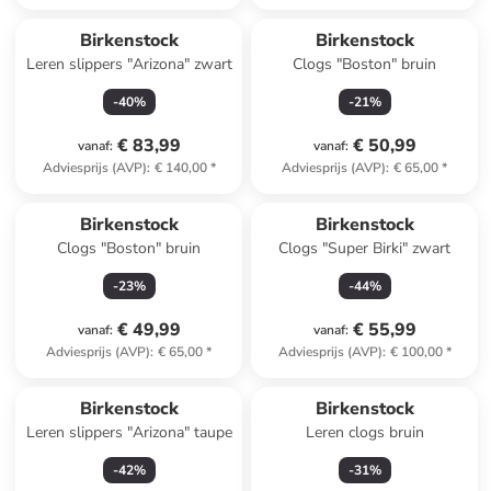
Birkenstock
Birkenstock
Leren slippers "Arizona" zwart
Clogs "Boston" bruin
-
40
%
-
21
%
€ 83,99
€ 50,99
vanaf
:
vanaf
:
Adviesprijs (AVP)
:
€ 140,00
*
Adviesprijs (AVP)
:
€ 65,00
*
Birkenstock
Birkenstock
Clogs "Boston" bruin
Clogs "Super Birki" zwart
-
23
%
-
44
%
€ 49,99
€ 55,99
vanaf
:
vanaf
:
Adviesprijs (AVP)
:
€ 65,00
*
Adviesprijs (AVP)
:
€ 100,00
*
Birkenstock
Birkenstock
Leren slippers "Arizona" taupe
Leren clogs bruin
-
42
%
-
31
%