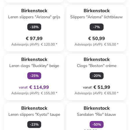
Birkenstock
Birkenstock
Leren slippers "Arizona" grijs
Slippers "Arizona" lichtblauw
-
18
%
-
7
%
€ 97,99
€ 50,99
Adviesprijs (AVP)
:
€ 120,00
*
Adviesprijs (AVP)
:
€ 55,00
*
family
exclusief
Birkenstock
Birkenstock
Leren clogs "Buckley" beige
Clogs "Boston" crème
-
25
%
-
20
%
€ 114,99
€ 51,99
vanaf
:
vanaf
:
Adviesprijs (AVP)
:
€ 155,00
*
Adviesprijs (AVP)
:
€ 65,00
*
family
korting
Birkenstock
Birkenstock
Leren slippers "Kyoto" taupe
Sandalen "Rio" blauw
-
23
%
-
50
%