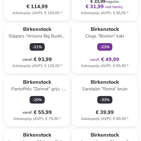
€ 33,99
regulier
€ 114,99
€ 31,99
met family
Adviesprijs (AVP)
:
€ 150,00
*
Adviesprijs (AVP)
:
€ 65,00
*
family
exclusief
Birkenstock
Birkenstock
Slippers "Arizona Big Buckle"
Clogs "Boston" kaki
wit
-
21
%
-
23
%
€ 93,99
€ 49,99
vanaf
:
vanaf
:
Adviesprijs (AVP)
:
€ 120,00
*
Adviesprijs (AVP)
:
€ 65,00
*
Birkenstock
Birkenstock
Pantoffels "Zermat" grijs -
Sandalen "Roma" bruin
wijdte S
-
20
%
-
33
%
€ 55,99
€ 39,99
vanaf
:
Adviesprijs (AVP)
:
€ 70,00
*
Adviesprijs (AVP)
:
€ 60,00
*
Birkenstock
Birkenstock