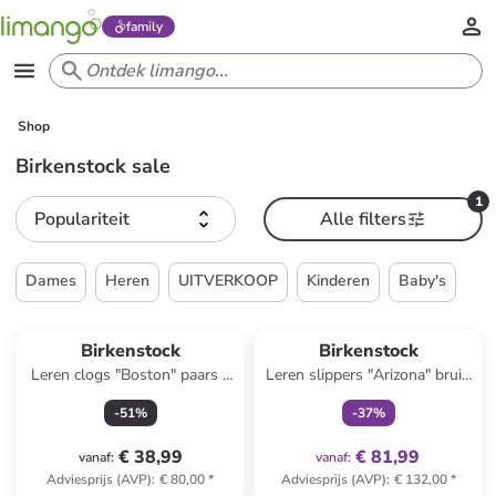
family
Shop
Birkenstock sale
1
Populariteit
Alle filters
Dames
Heren
UITVERKOOP
Kinderen
Baby's
family
exclusief
Reeds in een ander winkelwagentje
Birkenstock
Birkenstock
Leren clogs "Boston" paars -
Leren slippers "Arizona" bruin
wijdte S
- wijdte S
-
51
%
-
37
%
€ 38,99
€ 81,99
vanaf
:
vanaf
:
Adviesprijs (AVP)
:
€ 80,00
*
Adviesprijs (AVP)
:
€ 132,00
*