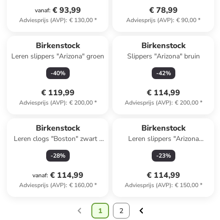
€ 93,99
€ 78,99
vanaf
:
Adviesprijs (AVP)
:
€ 130,00
*
Adviesprijs (AVP)
:
€ 90,00
*
Birkenstock
Birkenstock
Leren slippers "Arizona" groen
Slippers "Arizona" bruin
-
40
%
-
42
%
€ 119,99
€ 114,99
Adviesprijs (AVP)
:
€ 200,00
*
Adviesprijs (AVP)
:
€ 200,00
*
Birkenstock
Birkenstock
Leren clogs "Boston" zwart -
Leren slippers "Arizona
wijdte S
Adventure" kaki
-
28
%
-
23
%
€ 114,99
€ 114,99
vanaf
:
Adviesprijs (AVP)
:
€ 160,00
*
Adviesprijs (AVP)
:
€ 150,00
*
1
2