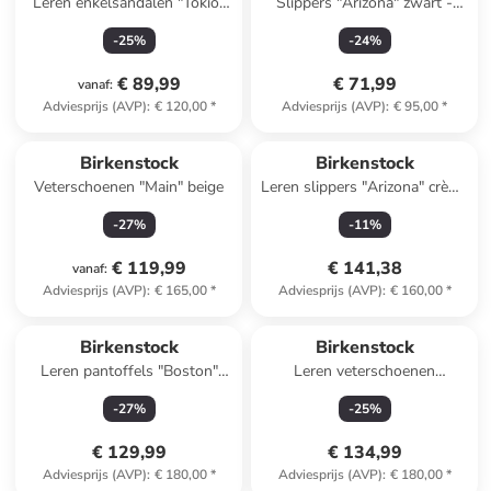
Leren enkelsandalen "Tokio"
Slippers "Arizona" zwart -
donkerblauw - wijdte N
wijdte N
-
25
%
-
24
%
€ 89,99
€ 71,99
vanaf
:
Adviesprijs (AVP)
:
€ 120,00
*
Adviesprijs (AVP)
:
€ 95,00
*
Birkenstock
Birkenstock
Veterschoenen "Main" beige
Leren slippers "Arizona" crème
- wijdte S
-
27
%
-
11
%
€ 119,99
€ 141,38
vanaf
:
Adviesprijs (AVP)
:
€ 165,00
*
Adviesprijs (AVP)
:
€ 160,00
*
Birkenstock
Birkenstock
Leren pantoffels "Boston"
Leren veterschoenen
lichtbruin - wijdte S
"Highwood" zwart - wijdte S
-
27
%
-
25
%
€ 129,99
€ 134,99
Adviesprijs (AVP)
:
€ 180,00
*
Adviesprijs (AVP)
:
€ 180,00
*