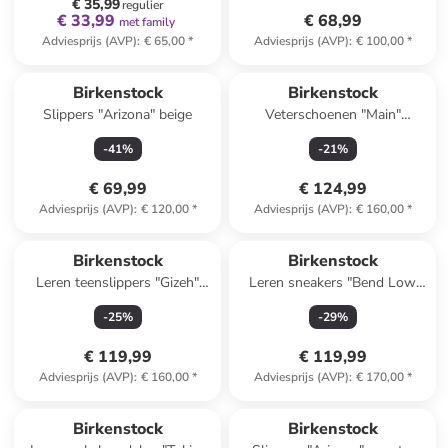
€ 35,99
regulier
€ 33,99
€ 68,99
met family
Adviesprijs (AVP)
:
€ 65,00
*
Adviesprijs (AVP)
:
€ 100,00
*
Birkenstock
Birkenstock
Slippers "Arizona" beige
Veterschoenen "Main"
antraciet
-
41
%
-
21
%
€ 69,99
€ 124,99
Adviesprijs (AVP)
:
€ 120,00
*
Adviesprijs (AVP)
:
€ 160,00
*
Birkenstock
Birkenstock
Leren teenslippers "Gizeh"
Leren sneakers "Bend Low
beige
Decon" bruin
-
25
%
-
29
%
€ 119,99
€ 119,99
Adviesprijs (AVP)
:
€ 160,00
*
Adviesprijs (AVP)
:
€ 170,00
*
Birkenstock
Birkenstock