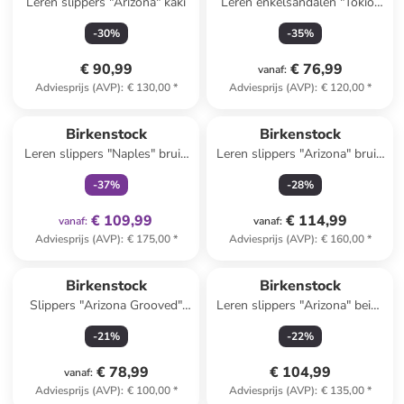
Leren slippers "Arizona" kaki
Leren enkelsandalen "Tokio"
donkerblauw - wijdte S
-
30
%
-
35
%
€ 90,99
€ 76,99
vanaf
:
Adviesprijs (AVP)
:
€ 130,00
*
Adviesprijs (AVP)
:
€ 120,00
*
family
exclusief
Birkenstock
Birkenstock
Leren slippers "Naples" bruin
Leren slippers "Arizona" bruin
- wijdte S
- wijdte S
-
37
%
-
28
%
€ 109,99
€ 114,99
vanaf
:
vanaf
:
Adviesprijs (AVP)
:
€ 175,00
*
Adviesprijs (AVP)
:
€ 160,00
*
Birkenstock
Birkenstock
Slippers "Arizona Grooved"
Leren slippers "Arizona" beige
zwart - wijdte S
- wijdte N
-
21
%
-
22
%
€ 78,99
€ 104,99
vanaf
:
Adviesprijs (AVP)
:
€ 100,00
*
Adviesprijs (AVP)
:
€ 135,00
*