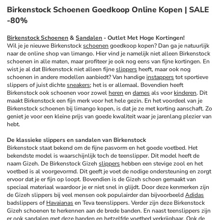
Birkenstock Schoenen Goedkoop Online Kopen | SALE
-80%
Birkenstock Schoenen
 & 
Sandalen
 - Outlet Met Hoge Kortingen!
Wil je je nieuwe Birkenstock 
schoenen
 goedkoop kopen? Dan ga je natuurlijk 
naar de online shop van limango. Hier vind je namelijk niet alleen Birkenstock 
schoenen in alle maten, maar profiteer je ook nog eens van fijne kortingen. En 
wist je al dat Birkenstock niet alleen fijne 
slippers
 heeft, maar ook nog 
schoenen in andere modellen aanbiedt? Van handige 
instappers
 tot sportieve 
slippers of juist dichte 
sneakers
; het is er allemaal. Bovendien heeft 
Birkenstock ook schoenen voor zowel 
heren
 en 
dames
 als voor 
kinderen
. Dit 
maakt Birkenstock een fijn merk voor het hele gezin. En het voordeel van je 
Birkenstock schoenen bij limango kopen, is dat je ze met korting aanschaft. Zo 
geniet je voor een kleine prijs van goede kwaliteit waar je jarenlang plezier van 
hebt.
De klassieke slippers en sandalen van Birkenstock
Birkenstock staat bekend om de fijne pasvorm en het goede voetbed. Het 
bekendste model is waarschijnlijk toch de teenslipper. Dit model heeft de 
naam Gizeh. De Birkenstock Gizeh 
slippers
 hebben een stevige zool en het 
voetbed is al voorgevormd. Dit geeft je voet de nodige ondersteuning en zorgt 
ervoor dat je er fijn op loopt. Bovendien is de Gizeh schoen gemaakt van 
speciaal materiaal waardoor je er niet snel in glijdt. Door deze kenmerken zijn 
de Gizeh slippers bij veel mensen ook populairder dan bijvoorbeeld 
Adidas
badslippers of 
Havaianas
 en Teva teenslippers. Verder zijn deze Birkenstock 
Gizeh schoenen te herkennen aan de brede banden. En naast teenslippers zijn 
er ook sandalen met deze banden en hetzelfde voetbed verkrijgbaar. Ook de 