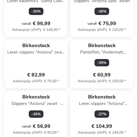
Leren ballerina's "Santa Clarit"
Slippers "Arizona Split" zwart
lichtroze
-
30
%
-
36
%
€ 96,99
€ 75,99
vanaf
:
vanaf
:
Adviesprijs (AVP)
:
€ 140,00
*
Adviesprijs (AVP)
:
€ 120,00
*
Birkenstock
Birkenstock
Leren slippers "Arizona" zwart
Pantoffels "Andermatt
- wijdte S
Standard" grijs
-
39
%
€ 82,99
€ 60,99
Adviesprijs (AVP)
:
€ 75,00
*
Adviesprijs (AVP)
:
€ 100,00
*
Birkenstock
Birkenstock
Slippers "Arizona" zwart -
Leren slippers "Arizona"
wijdte S
lichtbruin
-
36
%
-
27
%
€ 56,99
€ 104,99
vanaf
:
Adviesprijs (AVP)
:
€ 90,00
*
Adviesprijs (AVP)
:
€ 145,00
*