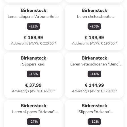
Birkenstock
Birkenstock
Leren slippers "Arizona Bold"
Leren chelseaboots
zwart
"Highwood" bruin - wijdte S
-
22
%
-
26
%
€ 169,99
€ 139,99
Adviesprijs (AVP)
:
€ 220,00
*
Adviesprijs (AVP)
:
€ 190,00
*
Birkenstock
Birkenstock
Slippers kaki
Leren veterschoenen "Bend
Low Decon" zwart - wijdte N
-
15
%
-
14
%
€ 37,99
€ 144,99
Adviesprijs (AVP)
:
€ 45,00
*
Adviesprijs (AVP)
:
€ 170,00
*
Birkenstock
Birkenstock
Leren slippers "Arizona"
Slippers "Arizona"
lichtbruin
donkerblauw - wijdte N
-
27
%
-
12
%