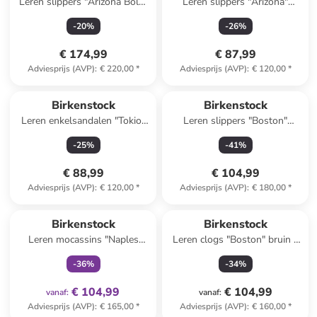
Leren slippers "Arizona Bold"
Leren slippers "Arizona"
bruin
lichtbruin
-
20
%
-
26
%
€ 174,99
€ 87,99
Adviesprijs (AVP)
:
€ 220,00
*
Adviesprijs (AVP)
:
€ 120,00
*
Birkenstock
Birkenstock
Leren enkelsandalen "Tokio"
Leren slippers "Boston"
zwart
lichtbruin - wijdte S
-
25
%
-
41
%
€ 88,99
€ 104,99
Adviesprijs (AVP)
:
€ 120,00
*
Adviesprijs (AVP)
:
€ 180,00
*
family
exclusief
Birkenstock
Birkenstock
Leren mocassins "Naples
Leren clogs "Boston" bruin -
Wrapped" lichtroze
wijdte S
-
36
%
-
34
%
€ 104,99
€ 104,99
vanaf
:
vanaf
:
Adviesprijs (AVP)
:
€ 165,00
*
Adviesprijs (AVP)
:
€ 160,00
*