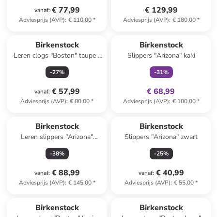
€ 77,99
€ 129,99
vanaf
:
Adviesprijs (AVP)
:
€ 110,00
*
Adviesprijs (AVP)
:
€ 180,00
*
family
exclusief
Birkenstock
Birkenstock
Leren clogs "Boston" taupe -
Slippers "Arizona" kaki
wijdte S
-
27
%
-
31
%
€ 57,99
€ 68,99
vanaf
:
Adviesprijs (AVP)
:
€ 80,00
*
Adviesprijs (AVP)
:
€ 100,00
*
Birkenstock
Birkenstock
Leren slippers "Arizona"
Slippers "Arizona" zwart
lichtbruin
-
38
%
-
25
%
€ 88,99
€ 40,99
vanaf
:
vanaf
:
Adviesprijs (AVP)
:
€ 145,00
*
Adviesprijs (AVP)
:
€ 55,00
*
Birkenstock
Birkenstock