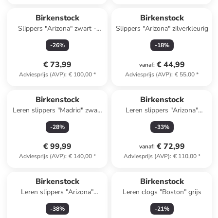
Birkenstock
Birkenstock
Slippers "Arizona" zwart -
Slippers "Arizona" zilverkleurig
wijdte S
-
26
%
-
18
%
€ 73,99
€ 44,99
vanaf
:
Adviesprijs (AVP)
:
€ 100,00
*
Adviesprijs (AVP)
:
€ 55,00
*
Birkenstock
Birkenstock
Leren slippers "Madrid" zwart
Leren slippers "Arizona"
- wijdte S
donkerbruin - wijdte N
-
28
%
-
33
%
€ 99,99
€ 72,99
vanaf
:
Adviesprijs (AVP)
:
€ 140,00
*
Adviesprijs (AVP)
:
€ 110,00
*
Birkenstock
Birkenstock
Leren slippers "Arizona"
Leren clogs "Boston" grijs
oranje
-
38
%
-
21
%