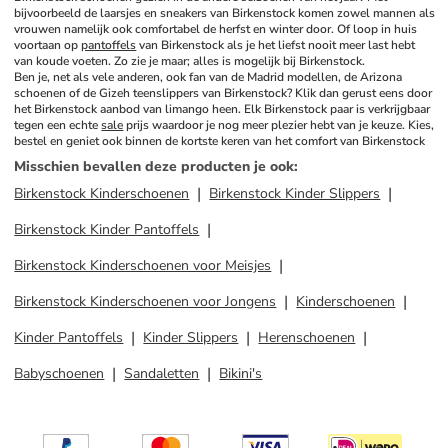
bijvoorbeeld de laarsjes en sneakers van Birkenstock komen zowel mannen als 
vrouwen namelijk ook comfortabel de herfst en winter door. Of loop in huis 
voortaan op 
pantoffels
 van Birkenstock als je het liefst nooit meer last hebt 
van koude voeten. Zo zie je maar; alles is mogelijk bij Birkenstock.
Ben je, net als vele anderen, ook fan van de Madrid modellen, de Arizona 
schoenen of de Gizeh teenslippers van Birkenstock? Klik dan gerust eens door 
het Birkenstock aanbod van limango heen. Elk Birkenstock paar is verkrijgbaar 
tegen een echte 
sale
 prijs waardoor je nog meer plezier hebt van je keuze. Kies, 
bestel en geniet ook binnen de kortste keren van het comfort van Birkenstock
Misschien bevallen deze producten je ook
:
Birkenstock Kinderschoenen
Birkenstock Kinder Slippers
Birkenstock Kinder Pantoffels
Birkenstock Kinderschoenen voor Meisjes
Birkenstock Kinderschoenen voor Jongens
Kinderschoenen
Kinder Pantoffels
Kinder Slippers
Herenschoenen
Babyschoenen
Sandaletten
Bikini's