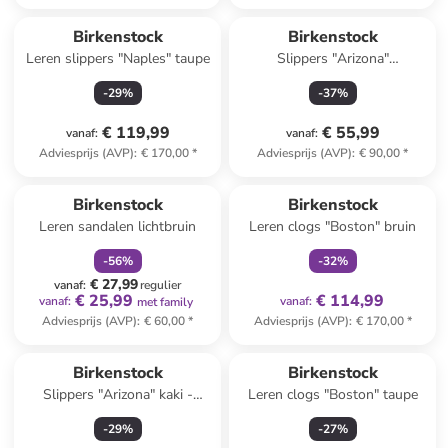
Birkenstock
Birkenstock
Leren slippers "Naples" taupe
Slippers "Arizona"
donkerblauw - wijdte S
-
29
%
-
37
%
€ 119,99
€ 55,99
vanaf
:
vanaf
:
Adviesprijs (AVP)
:
€ 170,00
*
Adviesprijs (AVP)
:
€ 90,00
*
family
korting
family
exclusief
Reeds in een ander winkelwagentje
Birkenstock
Birkenstock
Leren sandalen lichtbruin
Leren clogs "Boston" bruin
-
56
%
-
32
%
€ 27,99
vanaf
:
regulier
€ 25,99
€ 114,99
vanaf
:
vanaf
:
met family
Adviesprijs (AVP)
:
€ 60,00
*
Adviesprijs (AVP)
:
€ 170,00
*
Reeds in een ander winkelwagentje
Birkenstock
Birkenstock
Slippers "Arizona" kaki -
Leren clogs "Boston" taupe
wijdte S
-
29
%
-
27
%