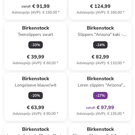
€ 91,99
€ 124,99
vanaf
:
Adviesprijs (AVP)
:
€ 150,00
*
Adviesprijs (AVP)
:
€ 160,00
*
Reeds in een ander winkelwagentje
Birkenstock
Birkenstock
Teenslippers zwart
Slippers "Arizona" kaki -
wijdte S
-
33
%
-
24
%
€ 39,99
€ 82,99
Adviesprijs (AVP)
:
€ 60,00
*
Adviesprijs (AVP)
:
€ 110,00
*
family
exclusief
Birkenstock
Birkenstock
Longsleeve blauw/wit
Leren slippers "Arizona"
lichtroze
-
20
%
-
27
%
€ 63,99
€ 97,99
vanaf
:
Adviesprijs (AVP)
:
€ 80,00
*
Adviesprijs (AVP)
:
€ 135,00
*
Birkenstock
Birkenstock