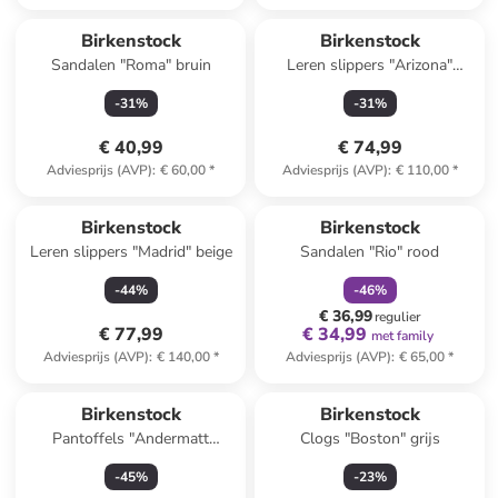
Birkenstock
Birkenstock
Sandalen "Roma" bruin
Leren slippers "Arizona"
donkerbruin - wijdte N
-
31
%
-
31
%
€ 40,99
€ 74,99
Adviesprijs (AVP)
:
€ 60,00
*
Adviesprijs (AVP)
:
€ 110,00
*
family
korting
Birkenstock
Birkenstock
Leren slippers "Madrid" beige
Sandalen "Rio" rood
-
44
%
-
46
%
€ 36,99
regulier
€ 77,99
€ 34,99
met family
Adviesprijs (AVP)
:
€ 140,00
*
Adviesprijs (AVP)
:
€ 65,00
*
Birkenstock
Birkenstock
Pantoffels "Andermatt
Clogs "Boston" grijs
Standard" grijs
-
45
%
-
23
%