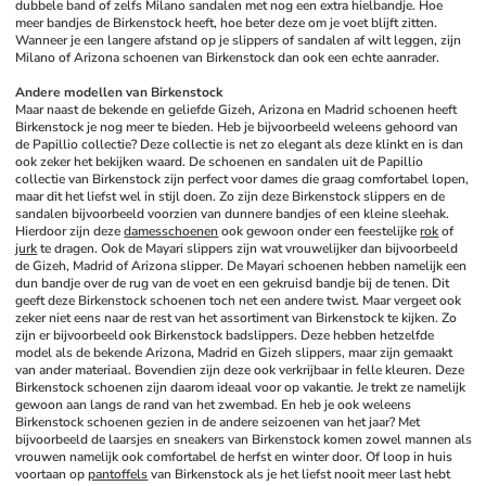
dubbele band of zelfs Milano sandalen met nog een extra hielbandje. Hoe 
meer bandjes de Birkenstock heeft, hoe beter deze om je voet blijft zitten. 
Wanneer je een langere afstand op je slippers of sandalen af wilt leggen, zijn 
Milano of Arizona schoenen van Birkenstock dan ook een echte aanrader.
Andere modellen van Birkenstock
Maar naast de bekende en geliefde Gizeh, Arizona en Madrid schoenen heeft 
Birkenstock je nog meer te bieden. Heb je bijvoorbeeld weleens gehoord van 
de Papillio collectie? Deze collectie is net zo elegant als deze klinkt en is dan 
ook zeker het bekijken waard. De schoenen en sandalen uit de Papillio 
collectie van Birkenstock zijn perfect voor dames die graag comfortabel lopen, 
maar dit het liefst wel in stijl doen. Zo zijn deze Birkenstock slippers en de 
sandalen bijvoorbeeld voorzien van dunnere bandjes of een kleine sleehak. 
Hierdoor zijn deze 
damesschoenen
 ook gewoon onder een feestelijke 
rok
 of 
jurk
 te dragen. Ook de Mayari slippers zijn wat vrouwelijker dan bijvoorbeeld 
de Gizeh, Madrid of Arizona slipper. De Mayari schoenen hebben namelijk een 
dun bandje over de rug van de voet en een gekruisd bandje bij de tenen. Dit 
geeft deze Birkenstock schoenen toch net een andere twist. Maar vergeet ook 
zeker niet eens naar de rest van het assortiment van Birkenstock te kijken. Zo 
zijn er bijvoorbeeld ook Birkenstock badslippers. Deze hebben hetzelfde 
model als de bekende Arizona, Madrid en Gizeh slippers, maar zijn gemaakt 
van ander materiaal. Bovendien zijn deze ook verkrijbaar in felle kleuren. Deze 
Birkenstock schoenen zijn daarom ideaal voor op vakantie. Je trekt ze namelijk 
gewoon aan langs de rand van het zwembad. En heb je ook weleens 
Birkenstock schoenen gezien in de andere seizoenen van het jaar? Met 
bijvoorbeeld de laarsjes en sneakers van Birkenstock komen zowel mannen als 
vrouwen namelijk ook comfortabel de herfst en winter door. Of loop in huis 
voortaan op 
pantoffels
 van Birkenstock als je het liefst nooit meer last hebt 