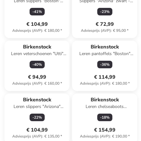
Leren slippers "Boston"
Slippers "Arizona" zwart -
lichtbruin - wijdte S
wijdte N
-
41
%
-
23
%
€ 104,99
€ 72,99
Adviesprijs (AVP)
:
€ 180,00
*
Adviesprijs (AVP)
:
€ 95,00
*
Birkenstock
Birkenstock
Leren veterschoenen "Utti"
Leren pantoffels "Boston"
beige
lichtbruin - wijdte S
-
40
%
-
36
%
€ 94,99
€ 114,99
Adviesprijs (AVP)
:
€ 160,00
*
Adviesprijs (AVP)
:
€ 180,00
*
Birkenstock
Birkenstock
Leren slippers "Arizona"
Leren chelseaboots
lichtroze
"Highwood" bruin - wijdte S
-
22
%
-
18
%
€ 104,99
€ 154,99
Adviesprijs (AVP)
:
€ 135,00
*
Adviesprijs (AVP)
:
€ 190,00
*