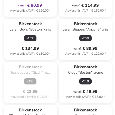
€ 80,99
€ 114,99
vanaf
:
vanaf
:
Adviesprijs (AVP)
:
€ 120,00
*
Adviesprijs (AVP)
:
€ 160,00
*
Birkenstock
Birkenstock
Leren clogs "Boston" grijs
Leren slippers "Arizona" grijs
-
15
%
-
25
%
€ 134,99
€ 89,99
vanaf
:
Adviesprijs (AVP)
:
€ 160,00
*
Adviesprijs (AVP)
:
€ 120,00
*
Te laat. Het product is 
uitverkocht.
Birkenstock
Birkenstock
Teenslippers "Gizeh" roze
Clogs "Boston" crème
-
3
%
-
24
%
€ 23,99
€ 48,99
vanaf
:
Adviesprijs (AVP)
:
€ 24,95
*
Adviesprijs (AVP)
:
€ 65,00
*
Birkenstock
Birkenstock