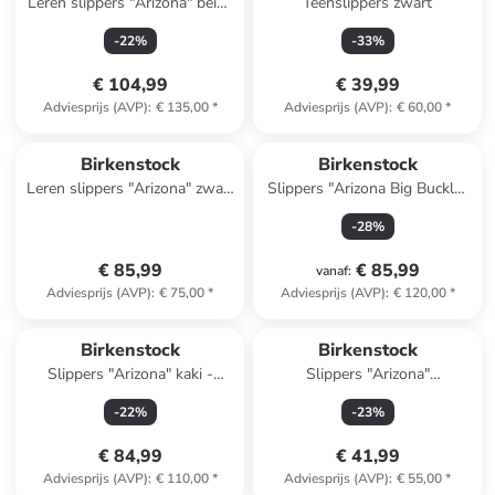
Leren slippers "Arizona" beige
Teenslippers zwart
- wijdte N
-
22
%
-
33
%
€ 104,99
€ 39,99
Adviesprijs (AVP)
:
€ 135,00
*
Adviesprijs (AVP)
:
€ 60,00
*
Birkenstock
Birkenstock
Leren slippers "Arizona" zwart
Slippers "Arizona Big Buckle"
- wijdte S
lichtroze
-
28
%
€ 85,99
€ 85,99
vanaf
:
Adviesprijs (AVP)
:
€ 75,00
*
Adviesprijs (AVP)
:
€ 120,00
*
Reeds in een ander winkelwagentje
Birkenstock
Birkenstock
Slippers "Arizona" kaki -
Slippers "Arizona"
wijdte S
donkerblauw - wijdte N
-
22
%
-
23
%
€ 84,99
€ 41,99
Adviesprijs (AVP)
:
€ 110,00
*
Adviesprijs (AVP)
:
€ 55,00
*