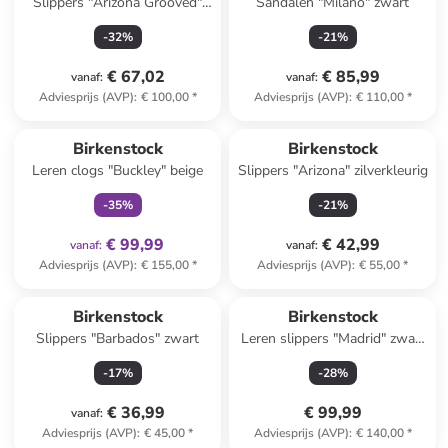
Slippers "Arizona Grooved"
Sandalen "Milano" zwart
zwart - wijdte S
-
32
%
-
21
%
€ 67,02
€ 85,99
vanaf
:
vanaf
:
Adviesprijs (AVP)
:
€ 100,00
*
Adviesprijs (AVP)
:
€ 110,00
*
family
exclusief
Birkenstock
Birkenstock
Leren clogs "Buckley" beige
Slippers "Arizona" zilverkleurig
-
35
%
-
21
%
€ 99,99
€ 42,99
vanaf
:
vanaf
:
Adviesprijs (AVP)
:
€ 155,00
*
Adviesprijs (AVP)
:
€ 55,00
*
Birkenstock
Birkenstock
Slippers "Barbados" zwart
Leren slippers "Madrid" zwart
- wijdte S
-
17
%
-
28
%
€ 36,99
€ 99,99
vanaf
:
Adviesprijs (AVP)
:
€ 45,00
*
Adviesprijs (AVP)
:
€ 140,00
*