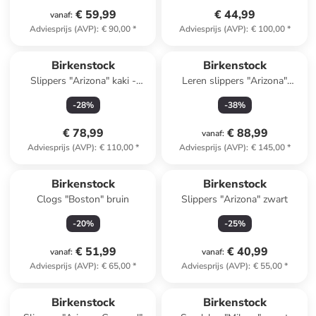
€ 59,99
€ 44,99
vanaf
:
Adviesprijs (AVP)
:
€ 90,00
*
Adviesprijs (AVP)
:
€ 100,00
*
Birkenstock
Birkenstock
Slippers "Arizona" kaki -
Leren slippers "Arizona"
wijdte S
lichtbruin
-
28
%
-
38
%
€ 78,99
€ 88,99
vanaf
:
Adviesprijs (AVP)
:
€ 110,00
*
Adviesprijs (AVP)
:
€ 145,00
*
Birkenstock
Birkenstock
Clogs "Boston" bruin
Slippers "Arizona" zwart
-
20
%
-
25
%
€ 51,99
€ 40,99
vanaf
:
vanaf
:
Adviesprijs (AVP)
:
€ 65,00
*
Adviesprijs (AVP)
:
€ 55,00
*
Birkenstock
Birkenstock