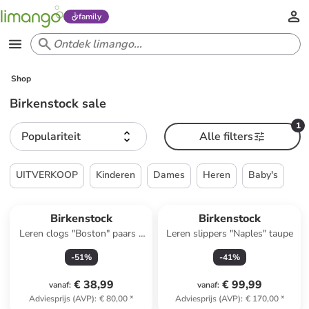
family
Shop
Birkenstock sale
1
Populariteit
Alle filters
UITVERKOOP
Kinderen
Dames
Heren
Baby's
Reeds in een ander winkelwagentje
Birkenstock
Birkenstock
Leren clogs "Boston" paars -
Leren slippers "Naples" taupe
wijdte S
-
51
%
-
41
%
€ 38,99
€ 99,99
vanaf
:
vanaf
:
Adviesprijs (AVP)
:
€ 80,00
*
Adviesprijs (AVP)
:
€ 170,00
*