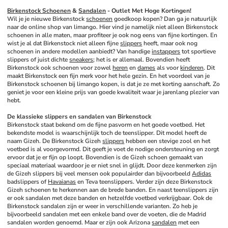
Birkenstock Schoenen
 & 
Sandalen
 - Outlet Met Hoge Kortingen!
Wil je je nieuwe Birkenstock 
schoenen
 goedkoop kopen? Dan ga je natuurlijk 
naar de online shop van limango. Hier vind je namelijk niet alleen Birkenstock 
schoenen in alle maten, maar profiteer je ook nog eens van fijne kortingen. En 
wist je al dat Birkenstock niet alleen fijne 
slippers
 heeft, maar ook nog 
schoenen in andere modellen aanbiedt? Van handige 
instappers
 tot sportieve 
slippers of juist dichte 
sneakers
; het is er allemaal. Bovendien heeft 
Birkenstock ook schoenen voor zowel 
heren
 en 
dames
 als voor 
kinderen
. Dit 
maakt Birkenstock een fijn merk voor het hele gezin. En het voordeel van je 
Birkenstock schoenen bij limango kopen, is dat je ze met korting aanschaft. Zo 
geniet je voor een kleine prijs van goede kwaliteit waar je jarenlang plezier van 
hebt.
De klassieke slippers en sandalen van Birkenstock
Birkenstock staat bekend om de fijne pasvorm en het goede voetbed. Het 
bekendste model is waarschijnlijk toch de teenslipper. Dit model heeft de 
naam Gizeh. De Birkenstock Gizeh 
slippers
 hebben een stevige zool en het 
voetbed is al voorgevormd. Dit geeft je voet de nodige ondersteuning en zorgt 
ervoor dat je er fijn op loopt. Bovendien is de Gizeh schoen gemaakt van 
speciaal materiaal waardoor je er niet snel in glijdt. Door deze kenmerken zijn 
de Gizeh slippers bij veel mensen ook populairder dan bijvoorbeeld 
Adidas
badslippers of 
Havaianas
 en Teva teenslippers. Verder zijn deze Birkenstock 
Gizeh schoenen te herkennen aan de brede banden. En naast teenslippers zijn 
er ook sandalen met deze banden en hetzelfde voetbed verkrijgbaar. Ook de 
Birkenstock sandalen zijn er weer in verschillende varianten. Zo heb je 
bijvoorbeeld sandalen met een enkele band over de voeten, die de Madrid 
sandalen worden genoemd. Maar er zijn ook Arizona 
sandalen
 met een 