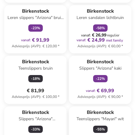
family
exclusief
family
korting
Birkenstock
Birkenstock
Leren slippers "Arizona" bruin
Leren sandalen lichtbruin
- wijdte S
-
23
%
-
58
%
€ 26,99
vanaf
:
regulier
€ 91,99
€ 24,99
vanaf
:
vanaf
:
met family
Adviesprijs (AVP)
:
€ 120,00
*
Adviesprijs (AVP)
:
€ 60,00
*
family
exclusief
Birkenstock
Birkenstock
Teenslippers bruin
Slippers "Arizona" kaki
-
18
%
-
22
%
€ 81,99
€ 69,99
vanaf
:
Adviesprijs (AVP)
:
€ 100,00
*
Adviesprijs (AVP)
:
€ 90,00
*
Reeds in een ander winkelwagentje
Birkenstock
Birkenstock
Slippers "Arizona"
Teenslippers "Mayari" wit
donkerblauw - wijdte S
-
33
%
-
55
%