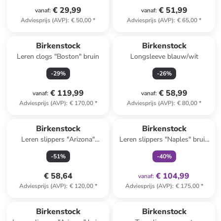
€ 29,99
€ 51,99
vanaf
:
vanaf
:
Adviesprijs (AVP)
:
€ 50,00
*
Adviesprijs (AVP)
:
€ 65,00
*
Birkenstock
Birkenstock
Leren clogs "Boston" bruin
Longsleeve blauw/wit
-
29
%
-
26
%
€ 119,99
€ 58,99
vanaf
:
vanaf
:
Adviesprijs (AVP)
:
€ 170,00
*
Adviesprijs (AVP)
:
€ 80,00
*
family
exclusief
Reeds in een ander winkelwagentje
Birkenstock
Birkenstock
Leren slippers "Arizona"
Leren slippers "Naples" bruin
donkerblauw - wijdte S
- wijdte S
-
51
%
-
40
%
€ 58,64
€ 104,99
vanaf
:
Adviesprijs (AVP)
:
€ 120,00
*
Adviesprijs (AVP)
:
€ 175,00
*
Birkenstock
Birkenstock