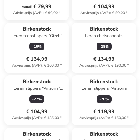
€ 79,99
€ 104,99
vanaf
:
Adviesprijs (AVP)
:
€ 90,00
*
Adviesprijs (AVP)
:
€ 90,00
*
Birkenstock
Birkenstock
Leren teenslippers "Gizeh"
Leren chelseaboots
beige
"Highwood" bruin - wijdte S
-
15
%
-
28
%
€ 134,99
€ 134,99
Adviesprijs (AVP)
:
€ 160,00
*
Adviesprijs (AVP)
:
€ 190,00
*
Birkenstock
Birkenstock
Leren slippers "Arizona"
Leren slippers "Arizona
lichtblauw
Adventure" kaki
-
22
%
-
20
%
€ 104,99
€ 119,99
Adviesprijs (AVP)
:
€ 135,00
*
Adviesprijs (AVP)
:
€ 150,00
*
Birkenstock
Birkenstock