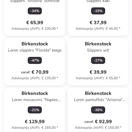
Slippers "Arizona" lichtroze
Slippers kaki
-
34
%
-
15
%
€ 65,99
€ 37,99
Adviesprijs (AVP)
:
€ 100,00
*
Adviesprijs (AVP)
:
€ 45,00
*
Birkenstock
Birkenstock
Leren slippers "Florida" beige
Slippers wit
-
47
%
-
27
%
€ 70,99
€ 39,99
vanaf
:
Adviesprijs (AVP)
:
€ 135,00
*
Adviesprijs (AVP)
:
€ 55,00
*
Birkenstock
Birkenstock
Leren mocassins "Naples
Leren pantoffels "Arizona"
Wrapped" lichtroze
lichtbruin - wijdte S
-
21
%
-
38
%
€ 129,99
€ 92,99
vanaf
:
Adviesprijs (AVP)
:
€ 165,00
*
Adviesprijs (AVP)
:
€ 150,00
*