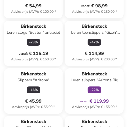
€ 54,99
€ 98,99
vanaf
:
Adviesprijs (AVP)
:
€ 100,00
*
Adviesprijs (AVP)
:
€ 130,00
*
Reeds in een ander winkelwagentje
Birkenstock
Birkenstock
Leren clogs "Boston" antraciet
Leren teenslippers "Gizeh"
bruin
-
23
%
-
42
%
€ 115,19
€ 114,99
vanaf
:
Adviesprijs (AVP)
:
€ 150,00
*
Adviesprijs (AVP)
:
€ 200,00
*
family
exclusief
Birkenstock
Birkenstock
Slippers "Arizona"
Leren slippers "Arizona Big
donkerblauw
Buckle" beige
-
16
%
-
22
%
€ 45,99
€ 119,99
vanaf
:
Adviesprijs (AVP)
:
€ 55,00
*
Adviesprijs (AVP)
:
€ 155,00
*
Birkenstock
Birkenstock