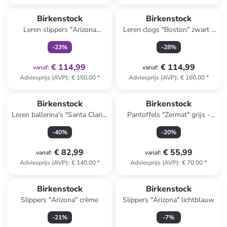
family
exclusief
Birkenstock
Birkenstock
Leren slippers "Arizona
Leren clogs "Boston" zwart -
Adventure" zwart
wijdte S
-
23
%
-
28
%
€ 114,99
€ 114,99
vanaf
:
vanaf
:
Adviesprijs (AVP)
:
€ 150,00
*
Adviesprijs (AVP)
:
€ 160,00
*
Birkenstock
Birkenstock
Leren ballerina's "Santa Clarit"
Pantoffels "Zermat" grijs -
lichtroze
wijdte S
-
40
%
-
20
%
€ 82,99
€ 55,99
vanaf
:
vanaf
:
Adviesprijs (AVP)
:
€ 140,00
*
Adviesprijs (AVP)
:
€ 70,00
*
Birkenstock
Birkenstock
Slippers "Arizona" crème
Slippers "Arizona" lichtblauw
-
21
%
-
7
%