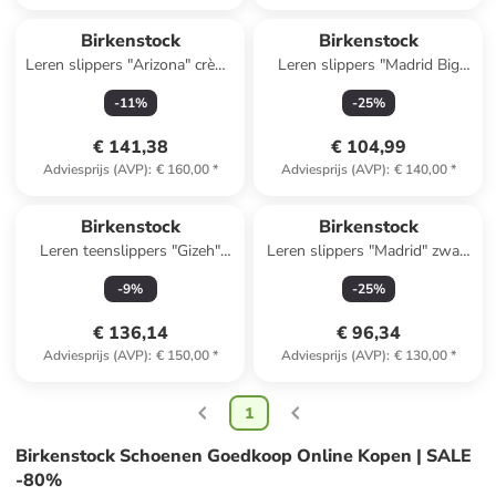
Birkenstock
Birkenstock
Leren slippers "Arizona" crème
Leren slippers "Madrid Big
- wijdte S
Buckle" lichtbruin
-
11
%
-
25
%
€ 141,38
€ 104,99
Adviesprijs (AVP)
:
€ 160,00
*
Adviesprijs (AVP)
:
€ 140,00
*
Birkenstock
Birkenstock
Leren teenslippers "Gizeh"
Leren slippers "Madrid" zwart
bruin
- wijdte S
-
9
%
-
25
%
€ 136,14
€ 96,34
Adviesprijs (AVP)
:
€ 150,00
*
Adviesprijs (AVP)
:
€ 130,00
*
1
Birkenstock Schoenen Goedkoop Online Kopen | SALE
-80%