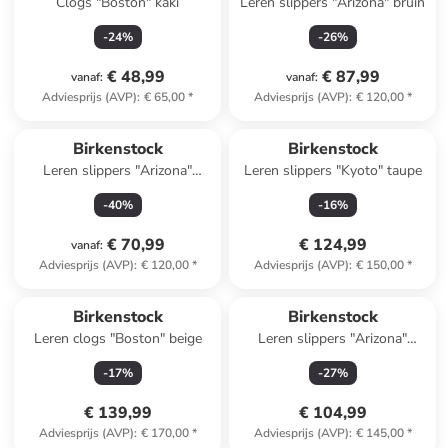
Clogs "Boston" kaki
Leren slippers "Arizona" bruin
-
24
%
-
26
%
€ 48,99
€ 87,99
vanaf
:
vanaf
:
Adviesprijs (AVP)
:
€ 65,00
*
Adviesprijs (AVP)
:
€ 120,00
*
Birkenstock
Birkenstock
Leren slippers "Arizona"
Leren slippers "Kyoto" taupe
lichtbruin
-
40
%
-
16
%
€ 70,99
€ 124,99
vanaf
:
Adviesprijs (AVP)
:
€ 120,00
*
Adviesprijs (AVP)
:
€ 150,00
*
Birkenstock
Birkenstock
Leren clogs "Boston" beige
Leren slippers "Arizona"
lichtbruin
-
17
%
-
27
%
€ 139,99
€ 104,99
Adviesprijs (AVP)
:
€ 170,00
*
Adviesprijs (AVP)
:
€ 145,00
*