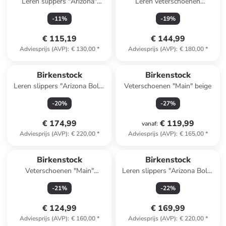
Leren slippers "Arizona"
Leren veterschoenen
lichtbruin
"Highwood" zwart - wijdte S
-
11
%
-
19
%
€ 115,19
€ 144,99
Adviesprijs (AVP)
:
€ 130,00
*
Adviesprijs (AVP)
:
€ 180,00
*
Birkenstock
Birkenstock
Leren slippers "Arizona Bold"
Veterschoenen "Main" beige
bruin
-
20
%
-
27
%
€ 174,99
€ 119,99
vanaf
:
Adviesprijs (AVP)
:
€ 220,00
*
Adviesprijs (AVP)
:
€ 165,00
*
Birkenstock
Birkenstock
Veterschoenen "Main"
Leren slippers "Arizona Bold"
antraciet
zwart
-
21
%
-
22
%
€ 124,99
€ 169,99
Adviesprijs (AVP)
:
€ 160,00
*
Adviesprijs (AVP)
:
€ 220,00
*