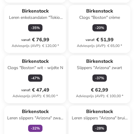
Birkenstock
Birkenstock
Leren enkelsandalen "Tokio"
Clogs "Boston" crème
donkerblauw - wijdte S
-
35
%
-
20
%
€ 76,99
€ 51,99
vanaf
:
vanaf
:
Adviesprijs (AVP)
:
€ 120,00
*
Adviesprijs (AVP)
:
€ 65,00
*
Birkenstock
Birkenstock
Clogs "Boston" wit - wijdte N
Slippers "Arizona" zwart
-
47
%
-
37
%
€ 47,49
€ 62,99
vanaf
:
Adviesprijs (AVP)
:
€ 90,00
*
Adviesprijs (AVP)
:
€ 100,00
*
family
exclusief
Birkenstock
Birkenstock
Leren slippers "Arizona" zwart
Leren slippers "Arizona" bruin
- wijdte S
- wijdte S
-
32
%
-
28
%