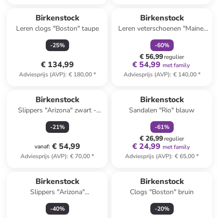
family
korting
Reeds in een ander winkelwagentje
Birkenstock
Birkenstock
Leren clogs "Boston" taupe
Leren veterschoenen "Maine"
kaki
-
25
%
-
60
%
€ 56,99
regulier
€ 134,99
€ 54,99
met family
Adviesprijs (AVP)
:
€ 180,00
*
Adviesprijs (AVP)
:
€ 140,00
*
family
korting
Birkenstock
Birkenstock
Slippers "Arizona" zwart -
Sandalen "Rio" blauw
wijdte S
-
21
%
-
61
%
€ 26,99
regulier
€ 54,99
€ 24,99
vanaf
:
met family
Adviesprijs (AVP)
:
€ 70,00
*
Adviesprijs (AVP)
:
€ 65,00
*
Birkenstock
Birkenstock
Slippers "Arizona"
Clogs "Boston" bruin
donkerblauw
-
40
%
-
20
%