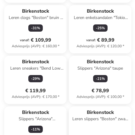
Birkenstock
Birkenstock
Leren clogs "Boston" bruin -
Leren enkelsandalen "Tokio"
wijdte S
donkerblauw - wijdte N
-
31
%
-
25
%
€ 109,99
€ 89,99
vanaf
:
vanaf
:
Adviesprijs (AVP)
:
€ 160,00
*
Adviesprijs (AVP)
:
€ 120,00
*
Birkenstock
Birkenstock
Leren sneakers "Bend Low
Slippers "Arizona" taupe
Decon" bruin
-
29
%
-
21
%
€ 119,99
€ 78,99
Adviesprijs (AVP)
:
€ 170,00
*
Adviesprijs (AVP)
:
€ 100,00
*
Birkenstock
Birkenstock
Slippers "Arizona"
Leren slippers "Boston" zwart
donkerblauw - wijdte N
- wijdte S
-
11
%