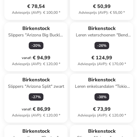
€ 78,54
€ 50,99
Adviesprijs (AVP)
:
€ 100,00
*
Adviesprijs (AVP)
:
€ 55,00
*
Birkenstock
Birkenstock
Slippers "Arizona Big Buckle"
Leren veterschoenen "Bend
wit
Low Decon" zwart - wijdte N
-
20
%
-
26
%
€ 94,99
€ 124,99
vanaf
:
Adviesprijs (AVP)
:
€ 120,00
*
Adviesprijs (AVP)
:
€ 170,00
*
Birkenstock
Birkenstock
Slippers "Arizona Split" zwart
Leren enkelsandalen "Tokio"
zwart
-
27
%
-
38
%
€ 86,99
€ 73,99
vanaf
:
Adviesprijs (AVP)
:
€ 120,00
*
Adviesprijs (AVP)
:
€ 120,00
*
Birkenstock
Birkenstock