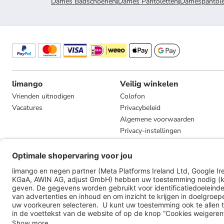
Dames Badschoenen
|
Dames Pantoletten
|
Damespantolet
limango
Veilig winkelen
Vrienden uitnodigen
Colofon
Vacatures
Privacybeleid
Algemene voorwaarden
Privacy-instellingen
Compliance