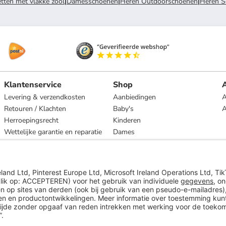
ten met vlakke zool
|
Damesschoenen
|
Heren Outdoorschoenen
|
Heren S
Klantenservice
Shop
A
Levering & verzendkosten
Aanbiedingen
A
Retouren / Klachten
Baby's
Herroepingsrecht
Kinderen
Wettelijke garantie en reparatie
Dames
Heren
Wonen
Merken
* Op basis van de adviesprijs van de fabrikant