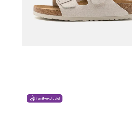
family
exclusief