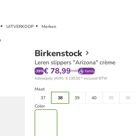
UITVERKOOP
Merken
e
Birkenstock
Leren slippers "Arizona" crème
€ 78,99
met
-
39
%
family
Adviesprijs (AVP)
:
€ 130,00
*
inclusief BTW
Maat
37
38
39
40
35
36
Color