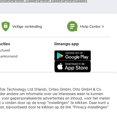
choenen
|
Heren Slippers
|
Heren slippers
|
Herenslippers
Veilige verbinding
Help Center
cties
limango app
ctueel
Aankomend
limango.de
limango.pl