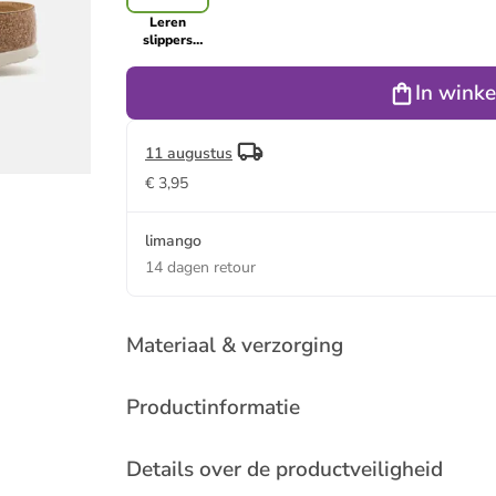
Leren
slippers
"Arizona"
crème
In wink
11 augustus
€ 3,95
limango
14 dagen retour
Materiaal & verzorging
Productinformatie
Details over de productveiligheid