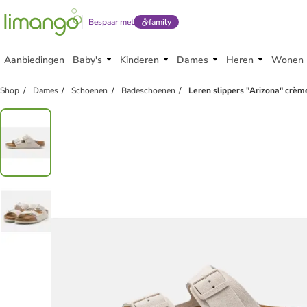
Bespaar met
family
Aanbiedingen
Baby's
Kinderen
Dames
Heren
Wonen
family
exclusief
Shop
Dames
Schoenen
Badeschoenen
Leren slippers "Arizona" crèm