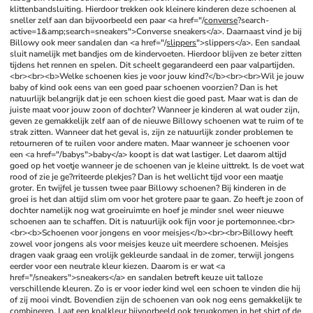
klittenbandsluiting. Hierdoor trekken ook kleinere kinderen deze schoenen al 
sneller zelf aan dan bijvoorbeeld een paar <a href="/
converse
?search-
active=1&amp;search=sneakers">Converse sneakers</a>. Daarnaast vind je bij 
Billowy ook meer sandalen dan <a href="/
slippers
">slippers</a>. Een sandaal 
sluit namelijk met bandjes om de kindervoeten. Hierdoor blijven ze beter zitten 
tijdens het rennen en spelen. Dit scheelt gegarandeerd een paar valpartijden.
<br><br><b>Welke schoenen kies je voor jouw kind?</b><br><br>Wil je jouw 
baby of kind ook eens van een goed paar schoenen voorzien? Dan is het 
natuurlijk belangrijk dat je een schoen kiest die goed past. Maar wat is dan de 
juiste maat voor jouw zoon of dochter? Wanneer je kinderen al wat ouder zijn, 
geven ze gemakkelijk zelf aan of de nieuwe Billowy schoenen wat te ruim of te 
strak zitten. Wanneer dat het geval is, zijn ze natuurlijk zonder problemen te 
retourneren of te ruilen voor andere maten. Maar wanneer je schoenen voor 
een <a href="/babys">baby</a> koopt is dat wat lastiger. Let daarom altijd 
goed op het voetje wanneer je de schoenen van je kleine uittrekt. Is de voet wat 
rood of zie je ge?rriteerde plekjes? Dan is het wellicht tijd voor een maatje 
groter. En twijfel je tussen twee paar Billowy schoenen? Bij kinderen in de 
groei is het dan altijd slim om voor het grotere paar te gaan. Zo heeft je zoon of 
dochter namelijk nog wat groeiruimte en hoef je minder snel weer nieuwe 
schoenen aan te schaffen. Dit is natuurlijk ook fijn voor je portemonnee.<br>
<br><b>Schoenen voor jongens en voor meisjes</b><br><br>Billowy heeft 
zowel voor jongens als voor meisjes keuze uit meerdere schoenen. Meisjes 
dragen vaak graag een vrolijk gekleurde sandaal in de zomer, terwijl jongens 
eerder voor een neutrale kleur kiezen. Daarom is er wat <a 
href="/sneakers">sneakers</a> en sandalen betreft keuze uit talloze 
verschillende kleuren. Zo is er voor ieder kind wel een schoen te vinden die hij 
of zij mooi vindt. Bovendien zijn de schoenen van ook nog eens gemakkelijk te 
combineren. Laat een knalkleur bijvoorbeeld ook terugkomen in het shirt of de 