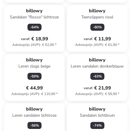
billowy
billowy
Sandalen "Rosso" lichtroze
Teenslippers rosé
-
64
%
-
80
%
€ 18,99
€ 11,99
vanaf
:
vanaf
:
Adviesprijs (AVP)
:
€ 52,90
*
Adviesprijs (AVP)
:
€ 61,90
*
billowy
billowy
Leren clogs beige
Leren sandalen donkerblauw
-
59
%
-
63
%
€ 44,99
€ 21,99
vanaf
:
Adviesprijs (AVP)
:
€ 110,90
*
Adviesprijs (AVP)
:
€ 59,90
*
billowy
billowy
Leren sandalen lichtroze
Sandalen lichtbruin
-
56
%
-
74
%