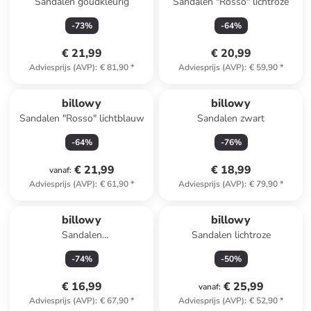
Sandalen goudkleurig
Sandalen "Rosso" lichtroze
-
73
%
-
64
%
€ 21,99
€ 20,99
Adviesprijs (AVP)
:
€ 81,90
*
Adviesprijs (AVP)
:
€ 59,90
*
billowy
billowy
Sandalen "Rosso" lichtblauw
Sandalen zwart
-
64
%
-
76
%
€ 21,99
€ 18,99
vanaf
:
Adviesprijs (AVP)
:
€ 61,90
*
Adviesprijs (AVP)
:
€ 79,90
*
billowy
billowy
Sandalen
Sandalen lichtroze
goudkleurig/meerkleurig
-
74
%
-
50
%
€ 16,99
€ 25,99
vanaf
:
Adviesprijs (AVP)
:
€ 67,90
*
Adviesprijs (AVP)
:
€ 52,90
*