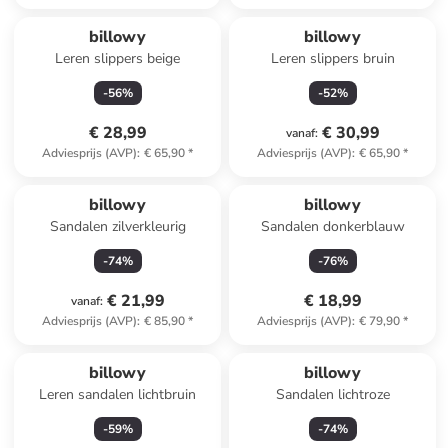
billowy
billowy
Leren slippers beige
Leren slippers bruin
-
56
%
-
52
%
€ 28,99
€ 30,99
vanaf
:
Adviesprijs (AVP)
:
€ 65,90
*
Adviesprijs (AVP)
:
€ 65,90
*
billowy
billowy
Sandalen zilverkleurig
Sandalen donkerblauw
-
74
%
-
76
%
€ 21,99
€ 18,99
vanaf
:
Adviesprijs (AVP)
:
€ 85,90
*
Adviesprijs (AVP)
:
€ 79,90
*
billowy
billowy
Leren sandalen lichtbruin
Sandalen lichtroze
-
59
%
-
74
%