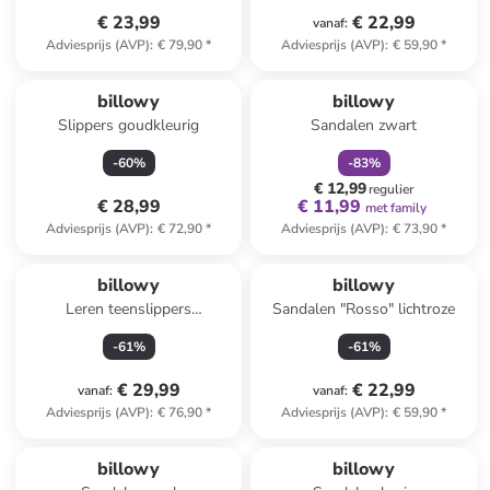
€ 23,99
€ 22,99
vanaf
:
Adviesprijs (AVP)
:
€ 79,90
*
Adviesprijs (AVP)
:
€ 59,90
*
family
korting
billowy
billowy
Slippers goudkleurig
Sandalen zwart
-
60
%
-
83
%
€ 12,99
regulier
€ 28,99
€ 11,99
met family
Adviesprijs (AVP)
:
€ 72,90
*
Adviesprijs (AVP)
:
€ 73,90
*
billowy
billowy
Leren teenslippers
Sandalen "Rosso" lichtroze
beige/lichtbruin
-
61
%
-
61
%
€ 29,99
€ 22,99
vanaf
:
vanaf
:
Adviesprijs (AVP)
:
€ 76,90
*
Adviesprijs (AVP)
:
€ 59,90
*
billowy
billowy