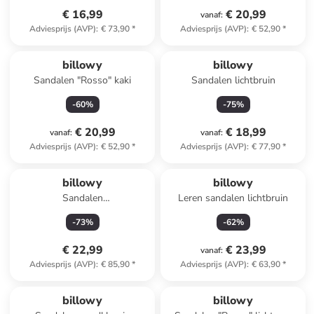
€ 16,99
€ 20,99
vanaf
:
Adviesprijs (AVP)
:
€ 73,90
*
Adviesprijs (AVP)
:
€ 52,90
*
billowy
billowy
Sandalen "Rosso" kaki
Sandalen lichtbruin
-
60
%
-
75
%
€ 20,99
€ 18,99
vanaf
:
vanaf
:
Adviesprijs (AVP)
:
€ 52,90
*
Adviesprijs (AVP)
:
€ 77,90
*
billowy
billowy
Sandalen
Leren sandalen lichtbruin
lichtbruin/meerkleurig
-
73
%
-
62
%
€ 22,99
€ 23,99
vanaf
:
Adviesprijs (AVP)
:
€ 85,90
*
Adviesprijs (AVP)
:
€ 63,90
*
billowy
billowy