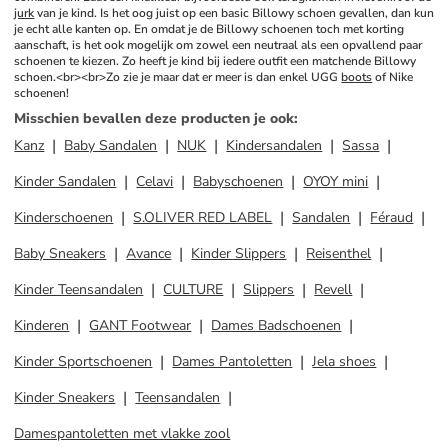
jurk
 van je kind. Is het oog juist op een basic Billowy schoen gevallen, dan kun 
je echt alle kanten op. En omdat je de Billowy schoenen toch met korting 
aanschaft, is het ook mogelijk om zowel een neutraal als een opvallend paar 
schoenen te kiezen. Zo heeft je kind bij iedere outfit een matchende Billowy 
schoen.<br><br>Zo zie je maar dat er meer is dan enkel UGG 
boots
 of Nike 
schoenen!
Misschien bevallen deze producten je ook
:
Kanz
Baby Sandalen
NUK
Kindersandalen
Sassa
Kinder Sandalen
Celavi
Babyschoenen
OYOY mini
Kinderschoenen
S.OLIVER RED LABEL
Sandalen
Féraud
Baby Sneakers
Avance
Kinder Slippers
Reisenthel
Kinder Teensandalen
CULTURE
Slippers
Revell
Kinderen
GANT Footwear
Dames Badschoenen
Kinder Sportschoenen
Dames Pantoletten
Jela shoes
Kinder Sneakers
Teensandalen
Damespantoletten met vlakke zool