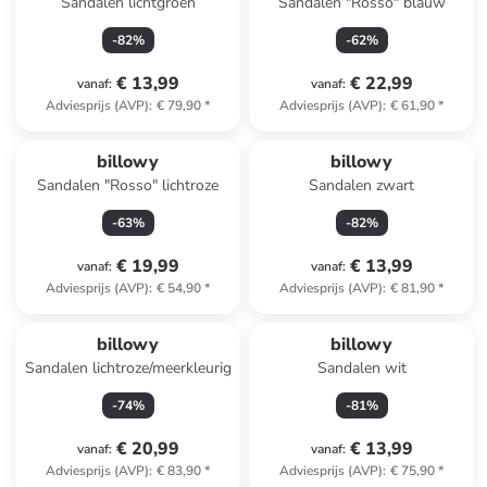
Sandalen lichtgroen
Sandalen "Rosso" blauw
-
82
%
-
62
%
€ 13,99
€ 22,99
vanaf
:
vanaf
:
Adviesprijs (AVP)
:
€ 79,90
*
Adviesprijs (AVP)
:
€ 61,90
*
billowy
billowy
Sandalen "Rosso" lichtroze
Sandalen zwart
-
63
%
-
82
%
€ 19,99
€ 13,99
vanaf
:
vanaf
:
Adviesprijs (AVP)
:
€ 54,90
*
Adviesprijs (AVP)
:
€ 81,90
*
billowy
billowy
Sandalen lichtroze/meerkleurig
Sandalen wit
-
74
%
-
81
%
€ 20,99
€ 13,99
vanaf
:
vanaf
:
Adviesprijs (AVP)
:
€ 83,90
*
Adviesprijs (AVP)
:
€ 75,90
*