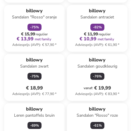
family
korting
family
korting
billowy
billowy
Sandalen "Rosso" oranje
Sandalen antraciet
-
75
%
-
82
%
€ 15,99
€ 11,99
regulier
regulier
€ 13,99
€ 10,99
met family
met family
Adviesprijs (AVP)
:
€ 57,90
*
Adviesprijs (AVP)
:
€ 61,90
*
billowy
billowy
Sandalen zwart
Sandalen goudkleurig
-
75
%
-
76
%
€ 18,99
€ 19,99
vanaf
:
Adviesprijs (AVP)
:
€ 77,90
*
Adviesprijs (AVP)
:
€ 83,90
*
billowy
billowy
Leren pantoffels bruin
Sandalen "Rosso" roze
-
69
%
-
61
%