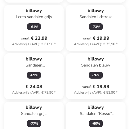
billowy
billowy
Leren sandalen grijs
Sandalen lichtroze
-
61
%
-
73
%
€ 23,99
€ 19,99
vanaf
:
vanaf
:
Adviesprijs (AVP)
:
€ 61,90
*
Adviesprijs (AVP)
:
€ 75,90
*
billowy
billowy
Sandalen
Sandalen blauw
lichtblauw/meerkleurig
-
69
%
-
76
%
€ 24,08
€ 19,99
vanaf
:
Adviesprijs (AVP)
:
€ 79,90
*
Adviesprijs (AVP)
:
€ 83,90
*
billowy
billowy
Sandalen grijs
Sandalen "Rosso"
donkerblauw
-
77
%
-
60
%