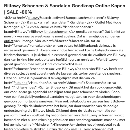
Billowy Schoenen & Sandalen Goedkoop Online Kopen
| SALE -80%
<h3><a href="/
billowy
?search-active=1&amp;search=schoenen">Billowy 
Schoenen</a> &amp; <a href="/
sandalen
">Sandalen</a> - Outlet Met Hoge 
Kortingen!</h3><br>Nieuwe <a href="/kinder-schoenen?
brand=Billowy">Billowy 
kinderschoenen
</a> goedkoop kopen? Dat is niet zo 
moeilijk wanneer je weet waar je moet zoeken. Dat is namelijk de schoenen 
outlet
 van limango. Van <a href="/laarzen">laarzen</a> tot <a 
href="/
sneakers
">sneakers</a> en van veters tot klittenband; de keuze is 
verrassend gevarieerd. Bovendien vind je hier zowel kleine 
babyschoenen
 als 
kinderschoenen. Is je kleine dus eenmaal gewend aan de kwaliteit van Billowy, 
dan kan je kind hier ook op latere leeftijd nog van genieten. Want Billowy 
groeit gewoon mee met je kind.<br><br><b>De <a 
href="/schoenen">schoenen</a> van Billowy</b><br><br>Billowy heeft een 
diverse collectie met zowel neutrale laarzen als lekker opvallende sneakers. 
Deze collectie is bijvoorbeeld te vergelijken met die van <a 
href="/
naturino
">Naturino</a>, <a href="/shoesme">Shoesme</a> en <a 
href="/richter-shoes">Richter Shoes</a>. Dit maakt het dan ook gemakkelijk 
om voor iedere gelegenheid een bijpassend paar schoenen te vinden. Shop 
voor een feestje bijvoorbeeld sandalen met glitters en voor de schooldagen 
gewoon comfortabele sneakers. Maar ook veterboots en laarzen heeft Billowy 
genoeg. Zo zijn de kindervoeten het hele jaar door voorzien van de nodige 
ondersteuning die Billowy biedt. Dit komt door de ideale combinatie van 
pasvorm, zool en voetbed. Bij het ontwerpen van de Billowy schoenen wordt 
bovendien niet alleen rekening gehouden met het draagcomfort, maar ook met 
het gemak. <a href="/
kinderen
">Kinderen</a> vinden het bijvoorbeeld vaak 
lastig om veters te strikken. Er zijn dan ook veel Billowy schoenen met 