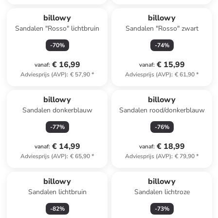
billowy
billowy
Sandalen "Rosso" lichtbruin
Sandalen "Rosso" zwart
-
70
%
-
74
%
€ 16,99
€ 15,99
vanaf
:
vanaf
:
Adviesprijs (AVP)
:
€ 57,90
*
Adviesprijs (AVP)
:
€ 61,90
*
billowy
billowy
Sandalen donkerblauw
Sandalen rood/donkerblauw
-
77
%
-
76
%
€ 14,99
€ 18,99
vanaf
:
vanaf
:
Adviesprijs (AVP)
:
€ 65,90
*
Adviesprijs (AVP)
:
€ 79,90
*
billowy
billowy
Sandalen lichtbruin
Sandalen lichtroze
-
82
%
-
73
%