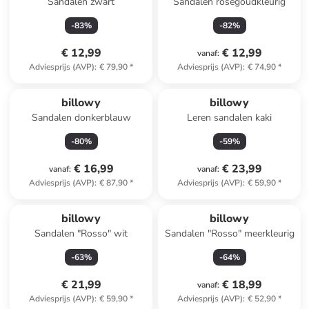
Sandalen zwart
Sandalen roségoudkleurig
-
83
%
-
82
%
€ 12,99
€ 12,99
vanaf
:
Adviesprijs (AVP)
:
€ 79,90
*
Adviesprijs (AVP)
:
€ 74,90
*
billowy
billowy
Sandalen donkerblauw
Leren sandalen kaki
-
80
%
-
59
%
€ 16,99
€ 23,99
vanaf
:
vanaf
:
Adviesprijs (AVP)
:
€ 87,90
*
Adviesprijs (AVP)
:
€ 59,90
*
billowy
billowy
Sandalen "Rosso" wit
Sandalen "Rosso" meerkleurig
-
63
%
-
64
%
€ 21,99
€ 18,99
vanaf
:
Adviesprijs (AVP)
:
€ 59,90
*
Adviesprijs (AVP)
:
€ 52,90
*