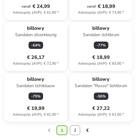
€ 24,99
€ 18,99
vanaf
:
vanaf
:
Adviesprijs (AVP)
:
€ 61,90
*
Adviesprijs (AVP)
:
€ 73,90
*
billowy
billowy
Sandalen zilverkleurig
Sandalen lichtbruin
-
64
%
-
77
%
€ 26,17
€ 18,99
Adviesprijs (AVP)
:
€ 72,90
*
Adviesprijs (AVP)
:
€ 83,90
*
billowy
billowy
Sandalen lichtblauw
Sandalen "Rosso" lichtbruin
-
75
%
-
56
%
€ 19,99
€ 27,22
Adviesprijs (AVP)
:
€ 81,90
*
Adviesprijs (AVP)
:
€ 61,90
*
1
2