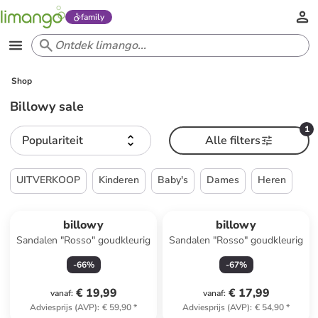
family
Shop
Billowy sale
1
Populariteit
Alle filters
UITVERKOOP
Kinderen
Baby's
Dames
Heren
billowy
billowy
Sandalen "Rosso" goudkleurig
Sandalen "Rosso" goudkleurig
-
66
%
-
67
%
€ 19,99
€ 17,99
vanaf
:
vanaf
:
Adviesprijs (AVP)
:
€ 59,90
*
Adviesprijs (AVP)
:
€ 54,90
*