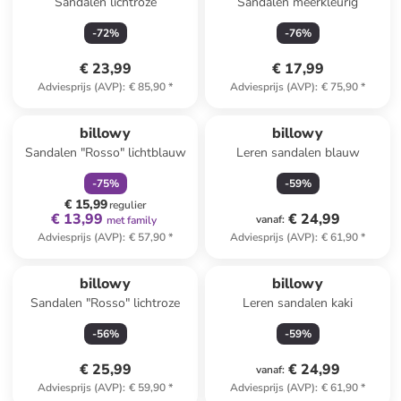
Sandalen lichtroze
Sandalen meerkleurig
-
72
%
-
76
%
€ 23,99
€ 17,99
Adviesprijs (AVP)
:
€ 85,90
*
Adviesprijs (AVP)
:
€ 75,90
*
family
korting
billowy
billowy
Sandalen "Rosso" lichtblauw
Leren sandalen blauw
-
75
%
-
59
%
€ 15,99
regulier
€ 13,99
€ 24,99
vanaf
:
met family
Adviesprijs (AVP)
:
€ 57,90
*
Adviesprijs (AVP)
:
€ 61,90
*
billowy
billowy
Sandalen "Rosso" lichtroze
Leren sandalen kaki
-
56
%
-
59
%
€ 25,99
€ 24,99
vanaf
:
Adviesprijs (AVP)
:
€ 59,90
*
Adviesprijs (AVP)
:
€ 61,90
*