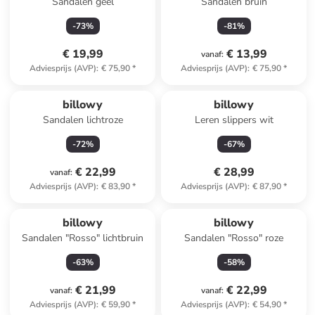
Sandalen geel
Sandalen bruin
-
73
%
-
81
%
€ 19,99
€ 13,99
vanaf
:
Adviesprijs (AVP)
:
€ 75,90
*
Adviesprijs (AVP)
:
€ 75,90
*
billowy
billowy
Sandalen lichtroze
Leren slippers wit
-
72
%
-
67
%
€ 22,99
€ 28,99
vanaf
:
Adviesprijs (AVP)
:
€ 83,90
*
Adviesprijs (AVP)
:
€ 87,90
*
billowy
billowy
Sandalen "Rosso" lichtbruin
Sandalen "Rosso" roze
-
63
%
-
58
%
€ 21,99
€ 22,99
vanaf
:
vanaf
:
Adviesprijs (AVP)
:
€ 59,90
*
Adviesprijs (AVP)
:
€ 54,90
*