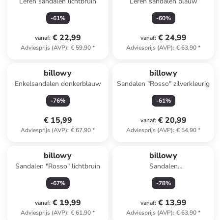
Leren sandalen lichtbruin
Leren sandalen blauw
-
61
%
-
60
%
€ 22,99
€ 24,99
vanaf
:
vanaf
:
Adviesprijs (AVP)
:
€ 59,90
*
Adviesprijs (AVP)
:
€ 63,90
*
billowy
billowy
Enkelsandalen donkerblauw
Sandalen "Rosso" zilverkleurig
-
76
%
-
61
%
€ 15,99
€ 20,99
vanaf
:
Adviesprijs (AVP)
:
€ 67,90
*
Adviesprijs (AVP)
:
€ 54,90
*
billowy
billowy
Sandalen "Rosso" lichtbruin
Sandalen
zilverkleurig/meerkleurig
-
67
%
-
78
%
€ 19,99
€ 13,99
vanaf
:
vanaf
:
Adviesprijs (AVP)
:
€ 61,90
*
Adviesprijs (AVP)
:
€ 63,90
*