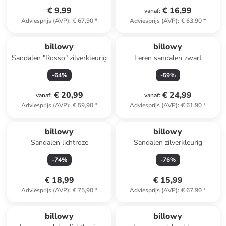
€ 9,99
€ 16,99
vanaf
:
Adviesprijs (AVP)
:
€ 67,90
*
Adviesprijs (AVP)
:
€ 63,90
*
billowy
billowy
Sandalen "Rosso" zilverkleurig
Leren sandalen zwart
-
64
%
-
59
%
€ 20,99
€ 24,99
vanaf
:
vanaf
:
Adviesprijs (AVP)
:
€ 59,90
*
Adviesprijs (AVP)
:
€ 61,90
*
billowy
billowy
Sandalen lichtroze
Sandalen zilverkleurig
-
74
%
-
76
%
€ 18,99
€ 15,99
Adviesprijs (AVP)
:
€ 75,90
*
Adviesprijs (AVP)
:
€ 67,90
*
billowy
billowy