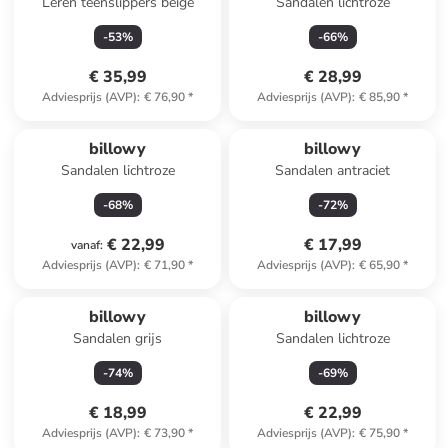
Leren teenslippers beige
Sandalen lichtroze
-
53
%
-
66
%
€ 35,99
€ 28,99
Adviesprijs (AVP)
:
€ 76,90
*
Adviesprijs (AVP)
:
€ 85,90
*
billowy
billowy
Sandalen lichtroze
Sandalen antraciet
-
68
%
-
72
%
€ 22,99
€ 17,99
vanaf
:
Adviesprijs (AVP)
:
€ 71,90
*
Adviesprijs (AVP)
:
€ 65,90
*
billowy
billowy
Sandalen grijs
Sandalen lichtroze
-
74
%
-
69
%
€ 18,99
€ 22,99
Adviesprijs (AVP)
:
€ 73,90
*
Adviesprijs (AVP)
:
€ 75,90
*