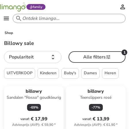
family
Shop
Billowy sale
1
Populariteit
Alle filters
UITVERKOOP
Kinderen
Baby's
Dames
Heren
billowy
billowy
Sandalen "Rosso" goudkleurig
Teenslippers rosé
-
69
%
-
77
%
€ 17,99
€ 13,99
vanaf
:
vanaf
:
Adviesprijs (AVP)
:
€ 59,90
*
Adviesprijs (AVP)
:
€ 61,90
*