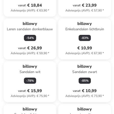
€ 18,84
€ 23,99
vanaf
:
vanaf
:
Adviesprijs (AVP)
:
€ 63,90
*
Adviesprijs (AVP)
:
€ 57,90
*
billowy
billowy
Leren sandalen donkerblauw
Enkelsandalen lichtbruin
-
54
%
-
83
%
€ 26,99
€ 10,99
vanaf
:
Adviesprijs (AVP)
:
€ 59,90
*
Adviesprijs (AVP)
:
€ 67,90
*
billowy
billowy
Sandalen wit
Sandalen zwart
-
78
%
-
85
%
€ 15,99
€ 10,99
vanaf
:
vanaf
:
Adviesprijs (AVP)
:
€ 75,90
*
Adviesprijs (AVP)
:
€ 73,90
*
billowy
billowy