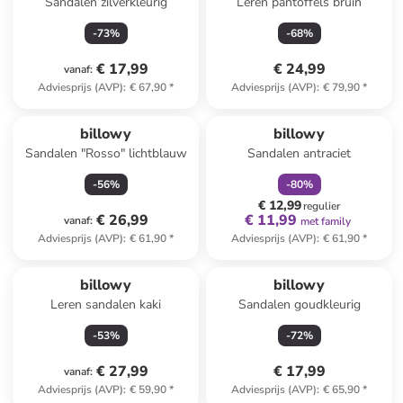
Sandalen zilverkleurig
Leren pantoffels bruin
-
73
%
-
68
%
€ 17,99
€ 24,99
vanaf
:
Adviesprijs (AVP)
:
€ 67,90
*
Adviesprijs (AVP)
:
€ 79,90
*
family
korting
billowy
billowy
Sandalen "Rosso" lichtblauw
Sandalen antraciet
-
56
%
-
80
%
€ 12,99
regulier
€ 26,99
€ 11,99
vanaf
:
met family
Adviesprijs (AVP)
:
€ 61,90
*
Adviesprijs (AVP)
:
€ 61,90
*
billowy
billowy
Leren sandalen kaki
Sandalen goudkleurig
-
53
%
-
72
%
€ 27,99
€ 17,99
vanaf
:
Adviesprijs (AVP)
:
€ 59,90
*
Adviesprijs (AVP)
:
€ 65,90
*