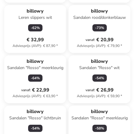
billowy
billowy
Leren slippers wit
Sandalen rood/donkerblauw
-
62
%
-
73
%
€ 32,99
€ 20,99
vanaf
:
Adviesprijs (AVP)
:
€ 87,90
*
Adviesprijs (AVP)
:
€ 79,90
*
billowy
billowy
Sandalen "Rosso" meerkleurig
Sandalen "Rosso" wit
-
64
%
-
54
%
€ 22,99
€ 26,99
vanaf
:
vanaf
:
Adviesprijs (AVP)
:
€ 63,90
*
Adviesprijs (AVP)
:
€ 59,90
*
billowy
billowy
Sandalen "Rosso" lichtbruin
Sandalen "Rosso" meerkleurig
-
54
%
-
58
%