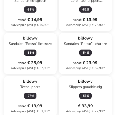
Sandalen lichtgroen
Leren teenslippers
beige/lichtbruin
-
81
%
-
81
%
€ 14,99
€ 13,99
vanaf
:
vanaf
:
Adviesprijs (AVP)
:
€ 79,90
*
Adviesprijs (AVP)
:
€ 76,90
*
billowy
billowy
Sandalen "Rosso" lichtroze
Sandalen "Rosso" lichtroze
-
55
%
-
54
%
€ 25,99
€ 23,99
vanaf
:
vanaf
:
Adviesprijs (AVP)
:
€ 57,90
*
Adviesprijs (AVP)
:
€ 52,90
*
billowy
billowy
Teenslippers
Slippers goudkleurig
-
77
%
-
53
%
€ 13,99
€ 33,99
vanaf
:
Adviesprijs (AVP)
:
€ 61,90
*
Adviesprijs (AVP)
:
€ 72,90
*