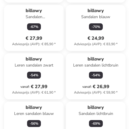
billowy
billowy
Sandalen
Sandalen blauw
lichtbruin/meerkleurig
-
67
%
-
70
%
€ 27,99
€ 24,99
Adviesprijs (AVP)
:
€ 85,90
*
Adviesprijs (AVP)
:
€ 83,90
*
billowy
billowy
Leren sandalen zwart
Leren sandalen lichtbruin
-
54
%
-
54
%
€ 27,99
€ 26,99
vanaf
:
vanaf
:
Adviesprijs (AVP)
:
€ 61,90
*
Adviesprijs (AVP)
:
€ 59,90
*
billowy
billowy
Leren sandalen blauw
Sandalen lichtbruin
-
56
%
-
69
%