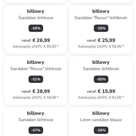
billowy
billowy
Sandalen lichtroze
Sandalen "Rosso" lichtbruin
-
68
%
-
56
%
€ 26,99
€ 25,99
vanaf
:
vanaf
:
Adviesprijs (AVP)
:
€ 85,90
*
Adviesprijs (AVP)
:
€ 59,90
*
billowy
billowy
Sandalen "Rosso" lichtroze
Sandalen lichtbruin
-
51
%
-
80
%
€ 28,99
€ 15,99
vanaf
:
vanaf
:
Adviesprijs (AVP)
:
€ 59,90
*
Adviesprijs (AVP)
:
€ 81,90
*
billowy
billowy
Sandalen lichtroze
Leren sandalen blauw
-
67
%
-
59
%