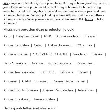
jurk
 van je kind. Is het oog juist op een basic Billowy schoen gevallen, dan kun 
je echt alle kanten op. En omdat je de Billowy schoenen toch met korting 
aanschaft, is het ook mogelijk om zowel een neutraal als een opvallend paar 
schoenen te kiezen. Zo heeft je kind bij iedere outfit een matchende Billowy 
schoen.<br><br>Zo zie je maar dat er meer is dan enkel UGG 
boots
 of Nike 
schoenen!
Misschien bevallen deze producten je ook
:
Kanz
Baby Sandalen
NUK
Kindersandalen
Sassa
Kinder Sandalen
Celavi
Babyschoenen
OYOY mini
Kinderschoenen
S.OLIVER RED LABEL
Sandalen
Féraud
Baby Sneakers
Avance
Kinder Slippers
Reisenthel
Kinder Teensandalen
CULTURE
Slippers
Revell
Kinderen
GANT Footwear
Dames Badschoenen
Kinder Sportschoenen
Dames Pantoletten
Jela shoes
Kinder Sneakers
Teensandalen
Damespantoletten met vlakke zool