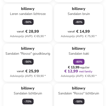
billowy
billowy
Leren sandalen lichtroze
Sandalen bruin
-
56
%
-
80
%
€ 28,99
€ 14,99
vanaf
:
vanaf
:
Adviesprijs (AVP)
:
€ 65,90
*
Adviesprijs (AVP)
:
€ 75,90
*
family
korting
billowy
billowy
Sandalen "Rosso" goudkleurig
Sandalen kaki
-
56
%
-
80
%
€ 13,99
regulier
€ 25,99
€ 12,99
vanaf
:
met family
Adviesprijs (AVP)
:
€ 59,90
*
Adviesprijs (AVP)
:
€ 65,90
*
billowy
billowy
Sandalen lichtbruin
Sandalen "Rosso" lichtbruin
-
70
%
-
58
%