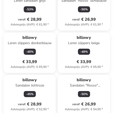
Leren sandalen grijs
Sandalen "Rosso" lichtblauw
-
53
%
-
56
%
€ 28,99
€ 26,99
vanaf
:
vanaf
:
Adviesprijs (AVP)
:
€ 61,90
*
Adviesprijs (AVP)
:
€ 61,90
*
billowy
billowy
Leren slippers donkerblauw
Leren slippers beige
-
48
%
-
48
%
€ 33,99
€ 33,99
Adviesprijs (AVP)
:
€ 65,90
*
Adviesprijs (AVP)
:
€ 65,90
*
billowy
billowy
Sandalen lichtroze
Sandalen "Rosso"
donkerblauw
-
45
%
-
50
%
€ 28,99
€ 26,99
vanaf
:
vanaf
:
Adviesprijs (AVP)
:
€ 52,90
*
Adviesprijs (AVP)
:
€ 54,90
*