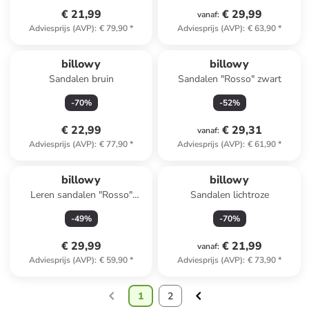
€ 21,99
€ 29,99
vanaf
:
Adviesprijs (AVP)
:
€ 79,90
*
Adviesprijs (AVP)
:
€ 63,90
*
billowy
billowy
Sandalen bruin
Sandalen "Rosso" zwart
-
70
%
-
52
%
€ 22,99
€ 29,31
vanaf
:
Adviesprijs (AVP)
:
€ 77,90
*
Adviesprijs (AVP)
:
€ 61,90
*
billowy
billowy
Leren sandalen "Rosso"
Sandalen lichtroze
lichtroze
-
49
%
-
70
%
€ 29,99
€ 21,99
vanaf
:
Adviesprijs (AVP)
:
€ 59,90
*
Adviesprijs (AVP)
:
€ 73,90
*
1
2