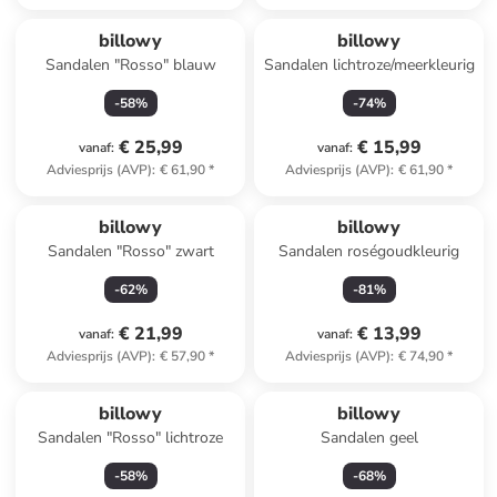
billowy
billowy
Sandalen "Rosso" blauw
Sandalen lichtroze/meerkleurig
-
58
%
-
74
%
€ 25,99
€ 15,99
vanaf
:
vanaf
:
Adviesprijs (AVP)
:
€ 61,90
*
Adviesprijs (AVP)
:
€ 61,90
*
billowy
billowy
Sandalen "Rosso" zwart
Sandalen roségoudkleurig
-
62
%
-
81
%
€ 21,99
€ 13,99
vanaf
:
vanaf
:
Adviesprijs (AVP)
:
€ 57,90
*
Adviesprijs (AVP)
:
€ 74,90
*
billowy
billowy
Sandalen "Rosso" lichtroze
Sandalen geel
-
58
%
-
68
%