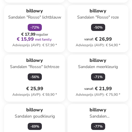
family
korting
billowy
billowy
Sandalen "Rosso" lichtblauw
Sandalen "Rosso" roze
-
72
%
-
50
%
€ 17,99
regulier
€ 15,99
€ 26,99
vanaf
:
met family
Adviesprijs (AVP)
:
€ 57,90
*
Adviesprijs (AVP)
:
€ 54,90
*
billowy
billowy
Sandalen "Rosso" lichtroze
Sandalen meerkleurig
-
56
%
-
71
%
€ 25,99
€ 21,99
vanaf
:
Adviesprijs (AVP)
:
€ 59,90
*
Adviesprijs (AVP)
:
€ 75,90
*
billowy
billowy
Sandalen goudkleurig
Sandalen
zilverkleurig/meerkleurig
-
69
%
-
77
%