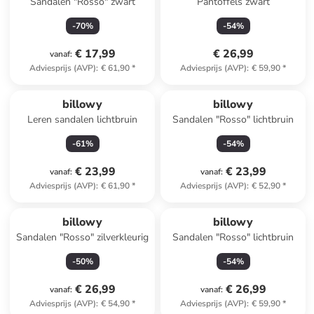
Sandalen "Rosso" zwart
Pantoffels zwart
-
70
%
-
54
%
€ 17,99
€ 26,99
vanaf
:
Adviesprijs (AVP)
:
€ 61,90
*
Adviesprijs (AVP)
:
€ 59,90
*
billowy
billowy
Leren sandalen lichtbruin
Sandalen "Rosso" lichtbruin
-
61
%
-
54
%
€ 23,99
€ 23,99
vanaf
:
vanaf
:
Adviesprijs (AVP)
:
€ 61,90
*
Adviesprijs (AVP)
:
€ 52,90
*
billowy
billowy
Sandalen "Rosso" zilverkleurig
Sandalen "Rosso" lichtbruin
-
50
%
-
54
%
€ 26,99
€ 26,99
vanaf
:
vanaf
:
Adviesprijs (AVP)
:
€ 54,90
*
Adviesprijs (AVP)
:
€ 59,90
*