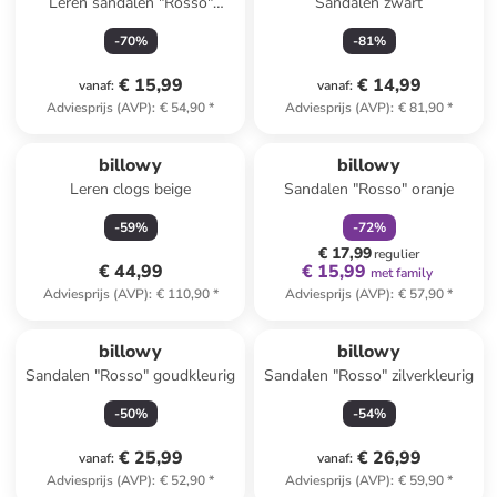
Leren sandalen "Rosso"
Sandalen zwart
zilverkleurig
-
70
%
-
81
%
€ 15,99
€ 14,99
vanaf
:
vanaf
:
Adviesprijs (AVP)
:
€ 54,90
*
Adviesprijs (AVP)
:
€ 81,90
*
family
korting
billowy
billowy
Leren clogs beige
Sandalen "Rosso" oranje
-
59
%
-
72
%
€ 17,99
regulier
€ 44,99
€ 15,99
met family
Adviesprijs (AVP)
:
€ 110,90
*
Adviesprijs (AVP)
:
€ 57,90
*
billowy
billowy
Sandalen "Rosso" goudkleurig
Sandalen "Rosso" zilverkleurig
-
50
%
-
54
%
€ 25,99
€ 26,99
vanaf
:
vanaf
:
Adviesprijs (AVP)
:
€ 52,90
*
Adviesprijs (AVP)
:
€ 59,90
*