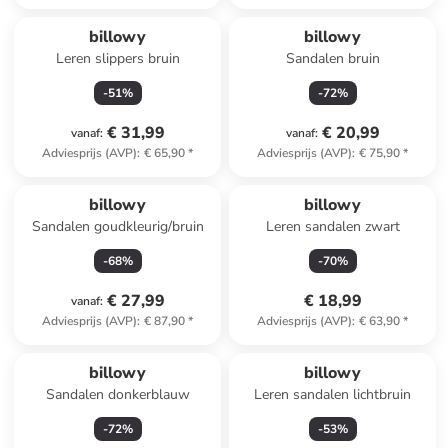
billowy
billowy
Leren slippers bruin
Sandalen bruin
-
51
%
-
72
%
€ 31,99
€ 20,99
vanaf
:
vanaf
:
Adviesprijs (AVP)
:
€ 65,90
*
Adviesprijs (AVP)
:
€ 75,90
*
billowy
billowy
Sandalen goudkleurig/bruin
Leren sandalen zwart
-
68
%
-
70
%
€ 27,99
€ 18,99
vanaf
:
Adviesprijs (AVP)
:
€ 87,90
*
Adviesprijs (AVP)
:
€ 63,90
*
billowy
billowy
Sandalen donkerblauw
Leren sandalen lichtbruin
-
72
%
-
53
%