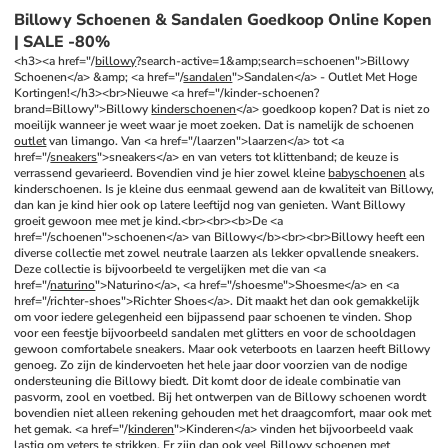
Billowy Schoenen & Sandalen Goedkoop Online Kopen
| SALE -80%
<h3><a href="/
billowy
?search-active=1&amp;search=schoenen">Billowy 
Schoenen</a> &amp; <a href="/
sandalen
">Sandalen</a> - Outlet Met Hoge 
Kortingen!</h3><br>Nieuwe <a href="/kinder-schoenen?
brand=Billowy">Billowy 
kinderschoenen
</a> goedkoop kopen? Dat is niet zo 
moeilijk wanneer je weet waar je moet zoeken. Dat is namelijk de schoenen 
outlet
 van limango. Van <a href="/laarzen">laarzen</a> tot <a 
href="/
sneakers
">sneakers</a> en van veters tot klittenband; de keuze is 
verrassend gevarieerd. Bovendien vind je hier zowel kleine 
babyschoenen
 als 
kinderschoenen. Is je kleine dus eenmaal gewend aan de kwaliteit van Billowy, 
dan kan je kind hier ook op latere leeftijd nog van genieten. Want Billowy 
groeit gewoon mee met je kind.<br><br><b>De <a 
href="/schoenen">schoenen</a> van Billowy</b><br><br>Billowy heeft een 
diverse collectie met zowel neutrale laarzen als lekker opvallende sneakers. 
Deze collectie is bijvoorbeeld te vergelijken met die van <a 
href="/
naturino
">Naturino</a>, <a href="/shoesme">Shoesme</a> en <a 
href="/richter-shoes">Richter Shoes</a>. Dit maakt het dan ook gemakkelijk 
om voor iedere gelegenheid een bijpassend paar schoenen te vinden. Shop 
voor een feestje bijvoorbeeld sandalen met glitters en voor de schooldagen 
gewoon comfortabele sneakers. Maar ook veterboots en laarzen heeft Billowy 
genoeg. Zo zijn de kindervoeten het hele jaar door voorzien van de nodige 
ondersteuning die Billowy biedt. Dit komt door de ideale combinatie van 
pasvorm, zool en voetbed. Bij het ontwerpen van de Billowy schoenen wordt 
bovendien niet alleen rekening gehouden met het draagcomfort, maar ook met 
het gemak. <a href="/
kinderen
">Kinderen</a> vinden het bijvoorbeeld vaak 
lastig om veters te strikken. Er zijn dan ook veel Billowy schoenen met 