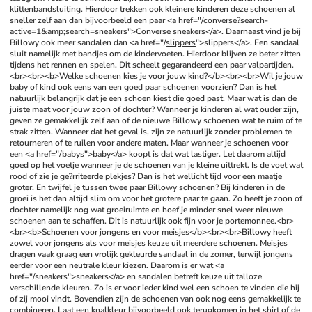
klittenbandsluiting. Hierdoor trekken ook kleinere kinderen deze schoenen al 
sneller zelf aan dan bijvoorbeeld een paar <a href="/
converse
?search-
active=1&amp;search=sneakers">Converse sneakers</a>. Daarnaast vind je bij 
Billowy ook meer sandalen dan <a href="/
slippers
">slippers</a>. Een sandaal 
sluit namelijk met bandjes om de kindervoeten. Hierdoor blijven ze beter zitten 
tijdens het rennen en spelen. Dit scheelt gegarandeerd een paar valpartijden.
<br><br><b>Welke schoenen kies je voor jouw kind?</b><br><br>Wil je jouw 
baby of kind ook eens van een goed paar schoenen voorzien? Dan is het 
natuurlijk belangrijk dat je een schoen kiest die goed past. Maar wat is dan de 
juiste maat voor jouw zoon of dochter? Wanneer je kinderen al wat ouder zijn, 
geven ze gemakkelijk zelf aan of de nieuwe Billowy schoenen wat te ruim of te 
strak zitten. Wanneer dat het geval is, zijn ze natuurlijk zonder problemen te 
retourneren of te ruilen voor andere maten. Maar wanneer je schoenen voor 
een <a href="/babys">baby</a> koopt is dat wat lastiger. Let daarom altijd 
goed op het voetje wanneer je de schoenen van je kleine uittrekt. Is de voet wat 
rood of zie je ge?rriteerde plekjes? Dan is het wellicht tijd voor een maatje 
groter. En twijfel je tussen twee paar Billowy schoenen? Bij kinderen in de 
groei is het dan altijd slim om voor het grotere paar te gaan. Zo heeft je zoon of 
dochter namelijk nog wat groeiruimte en hoef je minder snel weer nieuwe 
schoenen aan te schaffen. Dit is natuurlijk ook fijn voor je portemonnee.<br>
<br><b>Schoenen voor jongens en voor meisjes</b><br><br>Billowy heeft 
zowel voor jongens als voor meisjes keuze uit meerdere schoenen. Meisjes 
dragen vaak graag een vrolijk gekleurde sandaal in de zomer, terwijl jongens 
eerder voor een neutrale kleur kiezen. Daarom is er wat <a 
href="/sneakers">sneakers</a> en sandalen betreft keuze uit talloze 
verschillende kleuren. Zo is er voor ieder kind wel een schoen te vinden die hij 
of zij mooi vindt. Bovendien zijn de schoenen van ook nog eens gemakkelijk te 
combineren. Laat een knalkleur bijvoorbeeld ook terugkomen in het shirt of de 