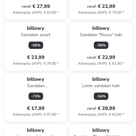
€ 27,99
€ 22,99
vanaf
:
vanaf
:
Adviesprijs (AVP)
:
€ 63,90
*
Adviesprijs (AVP)
:
€ 75,90
*
billowy
billowy
Sandalen zwart
Sandalen "Rosso" kaki
-
69
%
-
56
%
€ 23,99
€ 22,99
vanaf
:
Adviesprijs (AVP)
:
€ 79,90
*
Adviesprijs (AVP)
:
€ 52,90
*
billowy
billowy
Sandalen
Leren sandalen kaki
goudkleurig/meerkleurig
-
73
%
-
54
%
€ 17,99
€ 28,99
vanaf
:
Adviesprijs (AVP)
:
€ 67,90
*
Adviesprijs (AVP)
:
€ 63,90
*
billowy
billowy