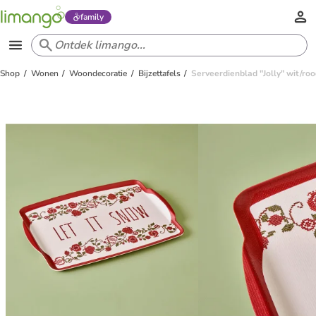
family
Shop
Wonen
Woondecoratie
Bijzettafels
Serveerdienblad "Jolly" wit/roo