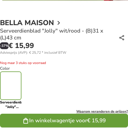
BELLA MAISON
Serveerdienblad "Jolly" wit/rood - (B)31 x
(L)43 cm
€ 15,99
-
37
%
Adviesprijs (AVP)
:
€ 25,72
*
inclusief BTW
Nog maar 3 stuks op voorraad
Color
Serveerdienblad
"Jolly"
wit/rood -
Waarom veranderen de prijzen?
(B)31 x
In winkelwagentje voor
€ 15,99
(L)43 cm