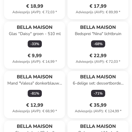
€ 18,99
€ 17,99
Adviesprijs (AVP)
:
€ 72,03
*
Adviesprijs (AVP)
:
€ 89,99
*
BELLA MAISON
BELLA MAISON
Glas ''Daisy'' groen - 510 ml
Bedsprei "Nina" lichtbruin
-
33
%
-
68
%
€ 9,99
€ 22,99
Adviesprijs (AVP)
:
€ 14,99
*
Adviesprijs (AVP)
:
€ 72,03
*
BELLA MAISON
BELLA MAISON
Mand "Valesa" donkerblauw -
6-delige set: dessertborden
(H)23 x Ø 21 cm
''Daisy'' crème - Ø 20 cm
-
81
%
-
71
%
€ 12,99
€ 35,99
Adviesprijs (AVP)
:
€ 68,90
*
Adviesprijs (AVP)
:
€ 124,99
*
BELLA MAISON
BELLA MAISON