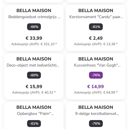
BELLA MAISON
BELLA MAISON
Beddengoedset crème/grijs -
Kerstornament "Candy" paars
(L)220 x (B)200 cm
- (L)10 x (B)9 cm
-
66
%
-
81
%
€ 33,99
€ 2,49
Adviesprijs (AVP)
:
€ 101,10
*
Adviesprijs (AVP)
:
€ 13,38
*
family
exclusief
BELLA MAISON
BELLA MAISON
Deco-object met ledverlichting
Kussenhoes "Van Gogh"
beige/rood - (B)11 x (H)11 x
turquoise - (L)50 x (B)35 cm
-
60
%
-
76
%
(D)10 cm
€ 15,99
€ 14,99
Adviesprijs (AVP)
:
€ 40,32
*
Adviesprijs (AVP)
:
€ 64,99
*
Top deal
BELLA MAISON
BELLA MAISON
Opbergbox ''Palm''
9-delige kerstballenset
goudkleurig - (B)13 x (H)5 x
bruin/wit
-
61
%
-
76
%
(D)10 cm