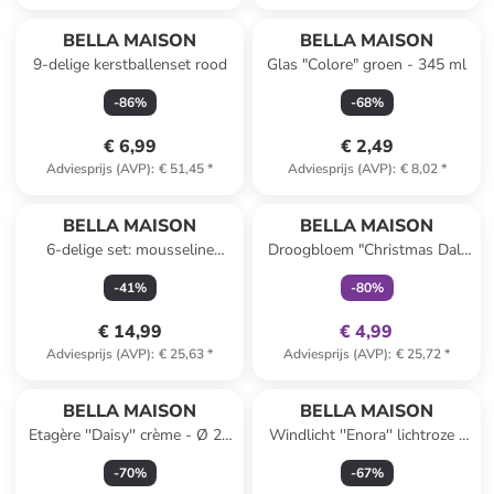
BELLA MAISON
BELLA MAISON
9-delige kerstballenset rood
Glas "Colore" groen - 345 ml
-
86
%
-
68
%
€ 6,99
€ 2,49
Adviesprijs (AVP)
:
€ 51,45
*
Adviesprijs (AVP)
:
€ 8,02
*
family
exclusief
BELLA MAISON
BELLA MAISON
6-delige set: mousseline
Droogbloem "Christmas Dal"
monddoekjes ''Sloth'' beige -
rood - (H)75 cm
-
41
%
-
80
%
(L)30 x (B)30 cm
€ 14,99
€ 4,99
Adviesprijs (AVP)
:
€ 25,63
*
Adviesprijs (AVP)
:
€ 25,72
*
BELLA MAISON
BELLA MAISON
Etagère ''Daisy'' crème - Ø 25
Windlicht ''Enora'' lichtroze -
cm
(H)10 x Ø 7 cm
-
70
%
-
67
%