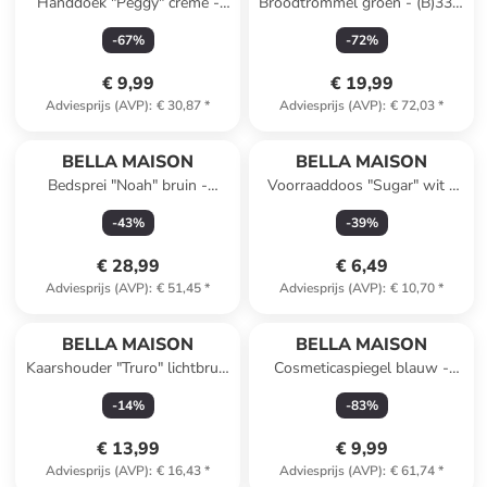
Handdoek "Peggy" crème -
Broodtrommel groen - (B)33 x
(L)90 x (B)50 cm
(H)12 x (D)18,5 cm
-
67
%
-
72
%
€ 9,99
€ 19,99
Adviesprijs (AVP)
:
€ 30,87
*
Adviesprijs (AVP)
:
€ 72,03
*
BELLA MAISON
BELLA MAISON
Bedsprei "Noah" bruin -
Voorraaddoos "Sugar" wit -
(L)200 x (B)150 cm
(H)9 x Ø 7,5 cm
-
43
%
-
39
%
€ 28,99
€ 6,49
Adviesprijs (AVP)
:
€ 51,45
*
Adviesprijs (AVP)
:
€ 10,70
*
BELLA MAISON
BELLA MAISON
Kaarshouder "Truro" lichtbruin
Cosmeticaspiegel blauw -
- (B)11 x (H)14,5 x (D)5 cm
(B)22 x (H)23 x (D)14 cm
-
14
%
-
83
%
€ 13,99
€ 9,99
Adviesprijs (AVP)
:
€ 16,43
*
Adviesprijs (AVP)
:
€ 61,74
*