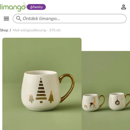
family
Shop
Mok wit/goudkleurig - 375 ml