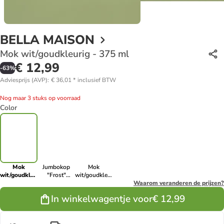
BELLA MAISON
Mok wit/goudkleurig - 375 ml
€ 12,99
-
63
%
Adviesprijs (AVP)
:
€ 36,01
*
inclusief BTW
Nog maar 3 stuks op voorraad
Color
Mok
Jumbokop
Mok
wit/goudkleurig
"Frost"
wit/goudkleurig
- 375 ml
wit/goudkleurig
- 375 ml
Waarom veranderen de prijzen?
- 375 ml
In winkelwagentje voor
€ 12,99