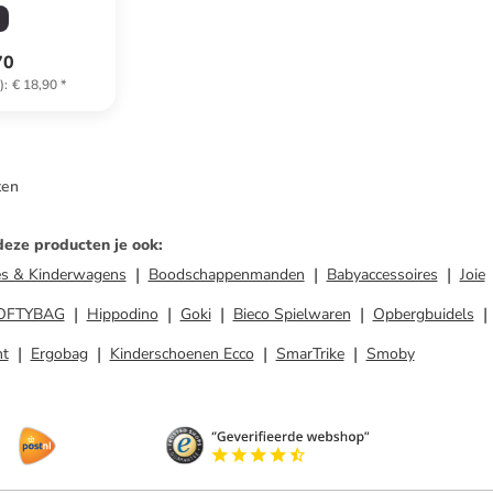
jaar
70
)
:
€ 18,90
*
ten
deze producten je ook
:
es & Kinderwagens
Boodschappenmanden
Babyaccessoires
Joie
OFTYBAG
Hippodino
Goki
Bieco Spielwaren
Opbergbuidels
nt
Ergobag
Kinderschoenen Ecco
SmarTrike
Smoby