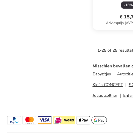
vanaf 5 
-
16
%
€ 15,
Adviesprijs (AVP
1
-
25
of
25
resulta
Misschien bevallen 
Babyzitjes
Autozitj
Kid´s CONCEPT
S
Julius Zöllner
Enfa