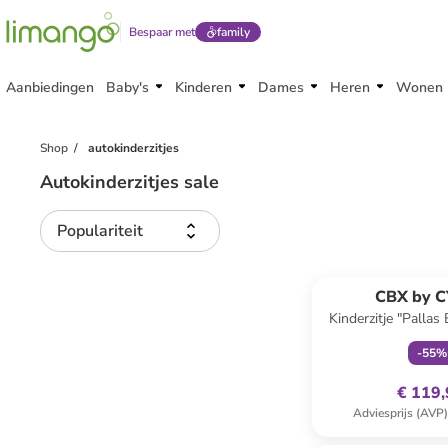
Bespaar met
family
Aanbiedingen
Baby's
Kinderen
Dames
Heren
Wonen
Shop
autokinderzitjes
Autokinderzitjes sale
Populariteit
family
ex
CBX by 
Kinderzitje "Pallas 
Moon-navy blue 
-
55
%
€ 119
Adviesprijs (AVP