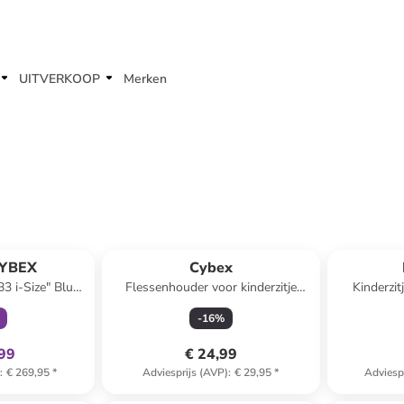
UITVERKOOP
Merken
clusief
CYBEX
Cybex
B3 i-Size" Blue
Flessenhouder voor kinderzitje
Kinderzit
- groep 2/3
zwart
Graph
-
16
%
,99
€ 24,99
)
:
€ 269,95
*
Adviesprijs (AVP)
:
€ 29,95
*
Adviesp