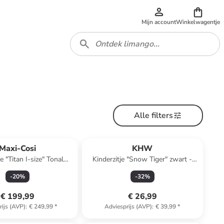
Mijn account
Winkelwagentje
Alle filters
Maxi-Cosi
KHW
je "Titan I-size" Tonal
Kinderzitje "Snow Tiger" zwart -
ite - groep 1/2/3
vanaf 2 jaar
-
20
%
-
32
%
€ 199,99
€ 26,99
rijs (AVP)
:
€ 249,99
*
Adviesprijs (AVP)
:
€ 39,99
*
family
korting