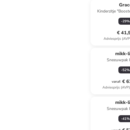
Grac
Kinderzitje "Boos
zwart - g
-
29
%
€ 41,
Adviesprijs (AVP
mikk-l
Sneeuwpak l
-
52
%
€ 6
vanaf
:
Adviesprijs (AVP
mikk-l
Sneeuwpak l
-
41
%