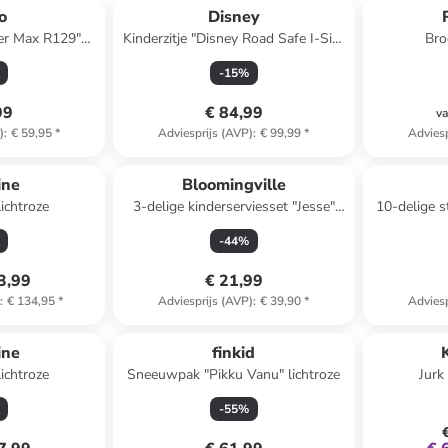
o
Disney
ter Max R129"
Kinderzitje "Disney Road Safe I-Size
Bro
roep 3
Authentic Mickey" zwart
-
15
%
99
€ 84,99
va
)
:
€ 59,95
*
Adviesprijs (AVP)
:
€ 99,99
*
Adviesp
ine
Bloomingville
ichtroze
3-delige kinderserviesset "Jesse"
10-delige 
wit/oranje
Elias" 
-
44
%
3,99
€ 21,99
)
:
€ 134,95
*
Adviesprijs (AVP)
:
€ 39,90
*
Adviesp
ine
finkid
ichtroze
Sneeuwpak "Pikku Vanu" lichtroze
Jurk
-
55
%