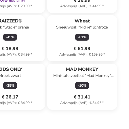
6,49
€ 16,99
met family
rijs (AVP)
:
€ 29,99
*
Adviesprijs (AVP)
:
€ 44,99
*
RAIZZED®
Wheat
k "Stacie" oranje
Sneeuwpak "Nickie" lichtroze
-
45
%
-
61
%
€ 18,99
€ 61,99
rijs (AVP)
:
€ 34,99
*
Adviesprijs (AVP)
:
€ 159,95
*
KIDS ONLY
MAD MONKEY
Broek zwart
Mini-tafelvoetbal "Mad Monkey"
zwart
-
25
%
-
10
%
€ 26,17
€ 31,41
rijs (AVP)
:
€ 34,99
*
Adviesprijs (AVP)
:
€ 34,95
*