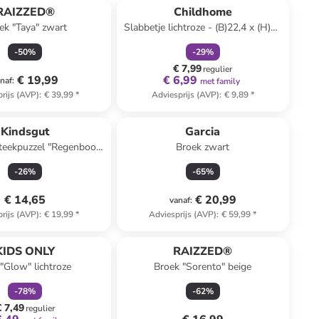
RAIZZED®
Childhome
ek "Taya" zwart
Slabbetje lichtroze - (B)22,4 x (H)20
cm
-
50
%
-
29
%
€ 7,99
regulier
€ 19,99
€ 6,99
naf
:
met family
rijs (AVP)
:
€ 39,99
*
Adviesprijs (AVP)
:
€ 9,89
*
Kindsgut
Garcia
steekpuzzel "Regenboog
Broek zwart
- vanaf 18 maanden
-
26
%
-
65
%
€ 14,65
€ 20,99
vanaf
:
rijs (AVP)
:
€ 19,99
*
Adviesprijs (AVP)
:
€ 59,99
*
family
korting
KIDS ONLY
RAIZZED®
 "Glow" lichtroze
Broek "Sorento" beige
-
78
%
-
62
%
€ 7,49
regulier