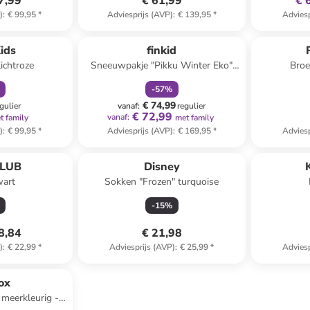
7,99
€ 61,99
€ 
)
:
€ 99,95
*
Adviesprijs (AVP)
:
€ 139,95
*
Adviesp
orting
family
korting
ids
finkid
ichtroze
Sneeuwpakje "Pikku Winter Eko"
Broe
lichtroze
-
57
%
€ 74,99
gulier
vanaf
:
regulier
€ 72,99
vanaf
:
t family
met family
)
:
€ 99,95
*
Adviesprijs (AVP)
:
€ 169,95
*
Adviesp
LUB
Disney
wart
Sokken "Frozen" turquoise
-
15
%
8,84
€ 21,98
)
:
€ 22,99
*
Adviesprijs (AVP)
:
€ 25,99
*
Adviesp
ox
 meerkleurig -