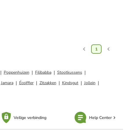
1
Poppenhuizen
Filibabba
Stootkussens
Jamara
Écoiffier
Zitzakken
Kindsgut
Jollein
Veilige verbinding
Help Center