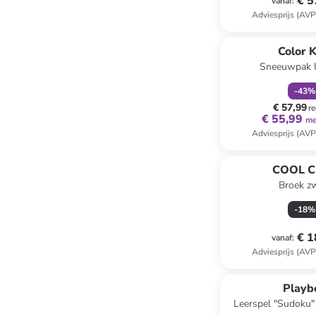
€ 5
vanaf
:
Adviesprijs (AVP
family
k
Color K
Sneeuwpak l
-
43
%
€ 57,99
re
€ 55,99
me
Adviesprijs (AVP
COOL C
Broek z
-
18
%
€ 1
vanaf
:
Adviesprijs (AVP
Playb
Leerspel "Sudoku"