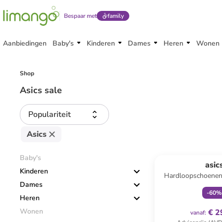
Bespaar met
family
Aanbiedingen
Baby's
Kinderen
Dames
Heren
Wonen
Shop
Asics sale
Populariteit
Asics
family
ex
Baby's
asic
Kinderen
Hardloopschoenen
Dames
PS" zw
-
60
%
Heren
Wonen
€ 2
vanaf
: