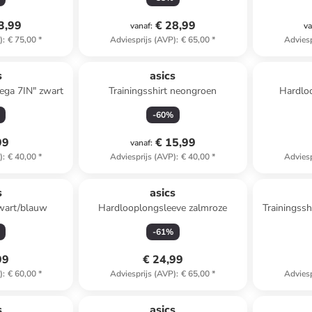
3,99
€ 28,99
vanaf
:
va
)
:
€ 75,00
*
Adviesprijs (AVP)
:
€ 65,00
*
Adviesp
s
asics
ega 7IN" zwart
Trainingsshirt neongroen
Hardlo
-
60
%
99
€ 15,99
vanaf
:
)
:
€ 40,00
*
Adviesprijs (AVP)
:
€ 40,00
*
Adviesp
s
asics
zwart/blauw
Hardlooplongsleeve zalmroze
Trainingssh
-
61
%
99
€ 24,99
)
:
€ 60,00
*
Adviesprijs (AVP)
:
€ 65,00
*
Adviesp
s
asics