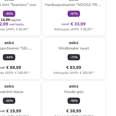
l shirt "Seamless" roze
Hardloopschoenen "NOOSA TRI 16
PS" geel
-
80
%
-
57
%
 14,99
regulier
2,99
€ 33,99
vanaf
:
met family
rijs (AVP)
:
€ 65,00
*
Adviesprijs (AVP)
:
€ 80,00
*
asics
asics
opschoenen "GEL-
Windbreaker zwart
ULUS 28" zwart
-
44
%
-
72
%
€ 88,99
€ 83,99
naf
:
rijs (AVP)
:
€ 160,00
*
Adviesprijs (AVP)
:
€ 300,00
*
asics
asics
eatshirt blauw
Hoodie grijs
-
60
%
-
56
%
€ 19,99
€ 38,99
naf
: