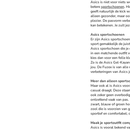
Asics is niet voor niets w
betere 
sportschoenen
. Hi
geeft natuurlijk de kick w
alleen gezonder, maar ook
plezier. De pasvorm verbe
kan betekenen. Je zult jez
Asics sportschoenen
Er zijn Asics sportschoen
sport gemakkelijk de juis
Asics sportschoen die je 
in een matchende outfit ve
kies dan voor een felle kl
Zo is de Asics Gel-Kayano 
jou. De Fuzex is van alle 
verbeteringen van Asics j
Meer dan alleen sports
Maar ook al is Asics voo
casual draagt. Deze staa
ook zeker geen overbodige
ontzettend vaak van pas. D
zwart, blauw of groen hou
zool die is voorzien van 
sportief en comfortabel; 
Maak je sportoutfit com
Asics is vooral bekend va