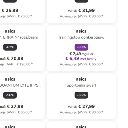
€ 25,99
€ 31,99
vanaf
:
rijs (AVP)
:
€ 70,00
*
Adviesprijs (AVP)
:
€ 80,00
*
family
korting
Reeds in een ander winkelwagentje
asics
asics
"TERRAIN" roze/paars
Trainingstop donkerblauw
-
62
%
-
90
%
€ 7,49
regulier
€ 70,99
€ 6,49
naf
:
met family
rijs (AVP)
:
€ 190,00
*
Adviesprijs (AVP)
:
€ 65,00
*
asics
asics
"QUANTUM LYTE II PS"
Sportbeha zwart
zwart
-
56
%
-
65
%
€ 27,99
€ 27,99
naf
:
vanaf
:
rijs (AVP)
:
€ 65,00
*
Adviesprijs (AVP)
:
€ 80,00
*
family
korting
family
exclusief
asics
asics