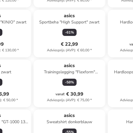
)
:
€ 120,00
*
Adviesprijs (AVP)
:
€ 80,00
*
Adviesp
s
asics
"KINJO" zwart
Sportbeha "High Support" zwart
Hardlo
CUMUL
-
61
%
99
€ 22,99
va
)
:
€ 130,00
*
Adviesprijs (AVP)
:
€ 60,00
*
Adviesp
s
asics
 zwart
Trainingslegging "Flexform"
Hardloop
bordeaux
-
58
%
6,99
€ 30,99
vanaf
:
)
:
€ 50,00
*
Adviesprijs (AVP)
:
€ 75,00
*
Adviesp
s
asics
 "GT-1000 13
Sweatshirt donkerblauw
Har
roze
-
55
%