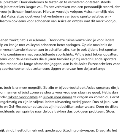
al presteert. Door eindeloos te testen en te verbeteren ontstaan steeds 
dt je het net iets langer vol. En het verbreken van een persoonlijk record, dat 
e voor je lichaam kunt doen. Hiervan wordt je volgens Asics namelijk niet 
 dat Asics alles doet voor het verbeteren van jouw sportprestaties en -
s daarom ook eens voor schoenen van Asics en ontdek wat dit merk voor jou 
en zoekt; het is er allemaal. Door deze ruime keuze vind je voor iedere 
p en kan je met volleybalschoenen beter springen. Op die manier is de 
verschillende kleuren aan te schaffen zijn, kan je ook tijdens het sporten 
k te combineren met verschillende sportshirts. Wil je juist lekker opvallen, 
s voor de klassiekers die al jaren favoriet zijn bij verschillende sporters. 
anden rennen als lange afstanden joggen, dan is de Asics Fuzex echt iets voor 
k
 sportschoenen dus zeker eens liggen en ervaar hoe de jarenlange 
och is er meer mogelijk. Zo zijn er bijvoorbeeld ook Asics 
sneakers
 die je 
voor mannen
 of juist zomerse 
shorts voor vrouwen
 staan ze goed. Het is dan 
nder 
rokken voor dames
 en 
jurken voor dames
 te dragen en komen dus echt 
gelmatig en zijn in vrijwel iedere uitvoering verkrijgbaar. Dus of je nu van 
e en Gel-Respector collecties zijn het bekijken zeker waard. Door de dikke 
s ochtends een sprintje naar de bus trekken dus ook geen probleem. Stoer, 
jk vindt, heeft dit merk ook goede sportkleding ontworpen. Draag als het 