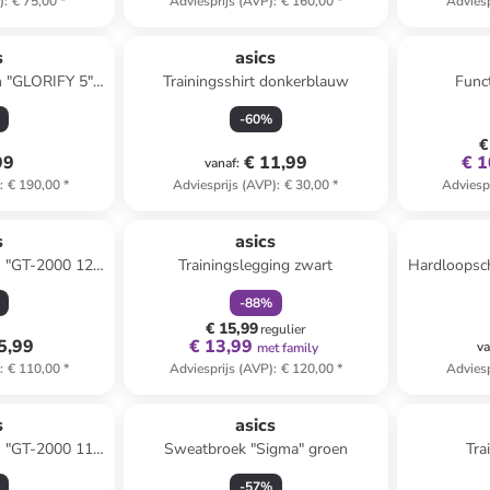
)
:
€ 75,00
*
Adviesprijs (AVP)
:
€ 160,00
*
Adviesp
s
asics
 "GLORIFY 5"
Trainingsshirt donkerblauw
Funct
t
-
60
%
€
99
€ 11,99
€ 1
vanaf
:
)
:
€ 190,00
*
Adviesprijs (AVP)
:
€ 30,00
*
Adviesp
family
korting
s
asics
 "GT-2000 12
Trainingslegging zwart
Hardloopsc
auw/zwart
-
88
%
€ 15,99
regulier
5,99
€ 13,99
va
met family
)
:
€ 110,00
*
Adviesprijs (AVP)
:
€ 120,00
*
Adviesp
s
asics
 "GT-2000 11
Sweatbroek "Sigma" groen
Tra
rblauw
-
57
%