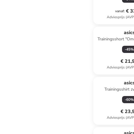
€ 3
vanaf
:
Adviesprijs (AVP
asic
Trainingsshort "Om
-
45
%
€ 21,
Adviesprijs (AVP
asic
Trainingsshirt 
-
60
%
€ 23,
Adviesprijs (AVP
asic