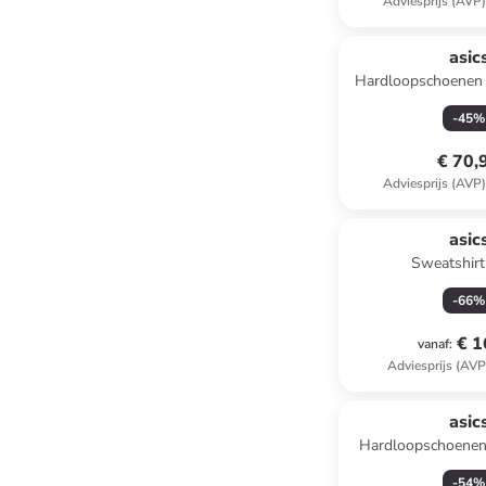
Adviesprijs (AVP
asic
Hardloopschoenen 
-
45
%
€ 70,
Adviesprijs (AVP
asic
Sweatshirt
-
66
%
€ 1
vanaf
:
Adviesprijs (AVP
asic
Hardloopschoenen
PS" licht
-
54
%