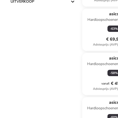
Adviesprijs (AVP
UITVERKOOP
asic
Hardloopschoenen
zwar
-
63
%
€ 69,
Adviesprijs (AVP
asic
Hardloopschoenen
GS" donkerbl
-
58
%
€ 4
vanaf
:
Adviesprijs (AVP
asic
Hardloopschoenen
GS" donke
-
60
%