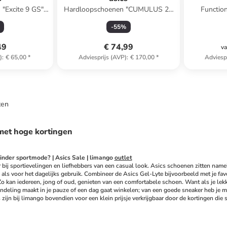
"Excite 9 GS"
Hardloopschoenen "CUMULUS 25
Function
aars
TR" donkerblauw
-
55
%
49
€ 74,99
va
)
:
€ 65,00
*
Adviesprijs (AVP)
:
€ 170,00
*
Adviesp
ten
met hoge kortingen
inder sportmode? | Asics Sale | limango 
outlet
 bij sportievelingen en liefhebbers van een casual look. Asics schoenen zitten nameli
 als voor het dagelijks gebruik. Combineer de Asics Gel-Lyte bijvoorbeeld met je favo
Zo kan iedereen, jong of oud, genieten van een comfortabele schoen. Want als je lekke
deling maakt in je pauze of een dag gaat winkelen; van een goede sneaker heb je maa
s zijn bij limango bovendien voor een klein prijsje verkrijgbaar door de kortingen d