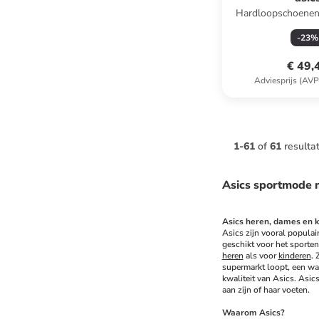
Hardloopschoenen 
zwart/p
-
23
%
€ 49,
Adviesprijs (AVP
1
-
61
of
61
resulta
Asics sportmode 
Asics heren, dames en k
Asics zijn vooral populair
geschikt voor het sporten
heren
 als voor 
kinderen
. 
supermarkt loopt, een wan
kwaliteit van Asics. Asic
aan zijn of haar voeten.
Waarom Asics?