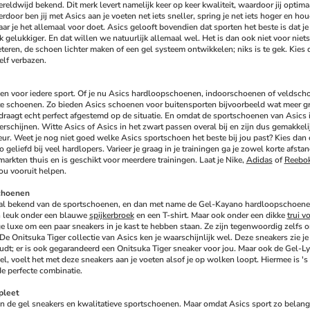
ereldwijd bekend. Dit merk levert namelijk keer op keer kwaliteit, waardoor jij optima
erdoor ben jij met Asics aan je voeten net iets sneller, spring je net iets hoger en hou
aar je het allemaal voor doet. Asics gelooft bovendien dat sporten het beste is dat j
 gelukkiger. En dat willen we natuurlijk allemaal wel. Het is dan ook niet voor niets
teren, de schoen lichter maken of een gel systeem ontwikkelen; niks is te gek. Kie
elf verbazen.
en voor iedere sport. Of je nu Asics hardloopschoenen, indoorschoenen of veldschoen
te schoenen. Zo bieden Asics schoenen voor buitensporten bijvoorbeeld wat meer gri
draagt echt perfect afgestemd op de situatie. En omdat de sportschoenen van Asics in 
rschijnen. Witte Asics of Asics in het zwart passen overal bij en zijn dus gemakkelij
eur. Weet je nog niet goed welke Asics sportschoen het beste bij jou past? Kies dan een
geliefd bij veel hardlopers. Varieer je graag in je trainingen ga je zowel korte afst
markten thuis en is geschikt voor meerdere trainingen. Laat je Nike, 
Adidas
 of 
Reebo
ou vooruit helpen.
choenen
ral bekend van de sportschoenen, en dan met name de Gel-Kayano hardloopschoenen, t
n leuk onder een blauwe 
spijkerbroek
 en een T-shirt. Maar ook onder een dikke 
trui 
 luxe om een paar sneakers in je kast te hebben staan. Ze zijn tegenwoordig zelfs o
e Onitsuka Tiger collectie van Asics ken je waarschijnlijk wel. Deze sneakers zie je re
dt; er is ook gegarandeerd een Onitsuka Tiger sneaker voor jou. Maar ook de Gel-Lyt
gel, voelt het met deze sneakers aan je voeten alsof je op wolken loopt. Hiermee is '
de perfecte combinatie.
pleet
n de gel sneakers en kwalitatieve sportschoenen. Maar omdat Asics sport zo belangri