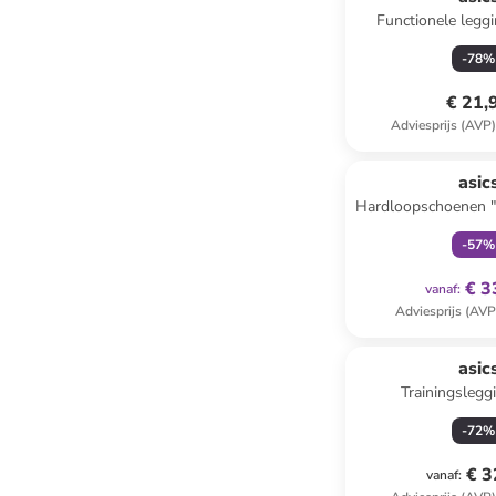
Functionele legg
Supply" 
-
78
%
€ 21,
Adviesprijs (AVP
family
ex
asic
Hardloopschoenen 
PS" ro
-
57
%
€ 3
vanaf
:
Adviesprijs (AVP
asic
Trainingslegg
-
72
%
€ 3
vanaf
: