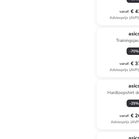
€ 4
vanaf
:
Adviesprijs (AVP
asic
Trainingsja
-
70
%
€ 3
vanaf
:
Adviesprijs (AVP
asic
Hardloopshirt 
-
25
%
€ 2
vanaf
:
Adviesprijs (AVP
asic