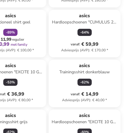
rijs (AVP)
:
€ 90,00
*
Adviesprijs (AVP)
:
€ 180,00
*
family
korting
asics
asics
ioneel shirt geel
Hardloopschoenen "CUMULUS 24"
zwart
-
89
%
-
64
%
 11,99
regulier
0,99
€ 59,99
vanaf
:
met family
rijs (AVP)
:
€ 100,00
*
Adviesprijs (AVP)
:
€ 170,00
*
asics
asics
hoenen "EXCITE 10 GS"
Trainingsshirt donkerblauw
blauw
-
53
%
-
62
%
€ 36,99
€ 14,99
naf
:
vanaf
:
rijs (AVP)
:
€ 80,00
*
Adviesprijs (AVP)
:
€ 40,00
*
asics
asics
iningsshirt grijs
Hardloopschoenen "EXCITE 10 GS"
zwart
-
62
%
-
60
%