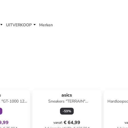
UITVERKOOP
Merken
clusief
s
asics
 "GT-1000 12
Sneakers "TERRAIN"
Hardloops
art
geel/paars/groen
GS
-
59
%
9,99
€ 64,99
vanaf
:
va