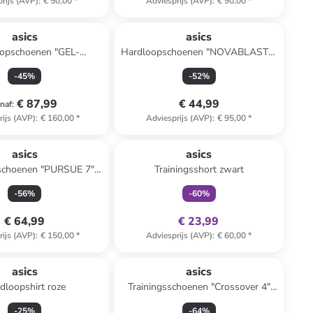
rijs (AVP)
:
€ 50,00
*
Adviesprijs (AVP)
:
€ 90,00
*
asics
asics
opschoenen "GEL-
Hardloopschoenen "NOVABLAST 2
US 28" zwart/wit
GS" zwart
-
45
%
-
52
%
€ 87,99
€ 44,99
naf
:
rijs (AVP)
:
€ 160,00
*
Adviesprijs (AVP)
:
€ 95,00
*
family
exclusief
asics
asics
schoenen "PURSUE 7"
Trainingsshort zwart
donkerblauw
-
56
%
-
60
%
€ 64,99
€ 23,99
rijs (AVP)
:
€ 150,00
*
Adviesprijs (AVP)
:
€ 60,00
*
asics
asics
dloopshirt roze
Trainingsschoenen "Crossover 4"
zwart
-
25
%
-
64
%