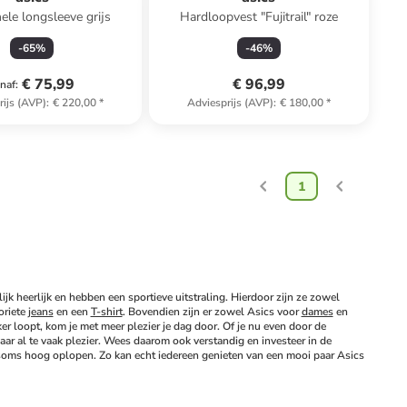
ele longsleeve grijs
Hardloopvest "Fujitrail" roze
-
65
%
-
46
%
€ 75,99
€ 96,99
naf
:
rijs (AVP)
:
€ 220,00
*
Adviesprijs (AVP)
:
€ 180,00
*
1
jk heerlijk en hebben een sportieve uitstraling. Hierdoor zijn ze zowel 
riete 
jeans
 en een 
T-shirt
. Bovendien zijn er zowel Asics voor 
dames
 en 
r loopt, kom je met meer plezier je dag door. Of je nu even door de 
r al te vaak plezier. Wees daarom ook verstandig en investeer in de 
ie soms hoog oplopen. Zo kan echt iedereen genieten van een mooi paar Asics 