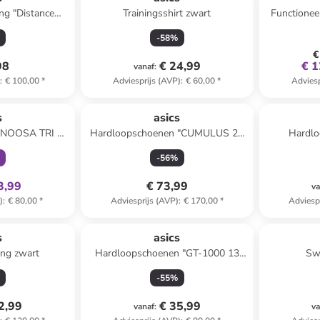
ing "Distance
Trainingsshirt zwart
Functionee
blauw
-
58
%
€
98
€ 24,99
€ 1
vanaf
:
)
:
€ 100,00
*
Adviesprijs (AVP)
:
€ 60,00
*
Adviesp
clusief
s
asics
"NOOSA TRI 16
Hardloopschoenen "CUMULUS 25
Hardlo
ze
MK" zwart
CUM
-
56
%
3,99
€ 73,99
va
)
:
€ 80,00
*
Adviesprijs (AVP)
:
€ 170,00
*
Adviesp
s
asics
ing zwart
Hardloopschoenen "GT-1000 13
Sw
GS" zwart
-
55
%
2,99
€ 35,99
vanaf
:
va