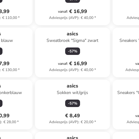
3,99
€ 16,99
vanaf
:
)
:
€ 110,00
*
Adviesprijs (AVP)
:
€ 40,00
*
Adviesp
s
asics
s blauw
Sweatbroek "Sigma" zwart
Sneakers 
-
57
%
7,99
€ 16,99
vanaf
:
va
)
:
€ 130,00
*
Adviesprijs (AVP)
:
€ 40,00
*
Adviesp
s
asics
donkerblauw
Sokken wit/grijs
Sneakers 
-
57
%
0,99
€ 8,49
va
)
:
€ 28,00
*
Adviesprijs (AVP)
:
€ 20,00
*
Adviesp
s
asics