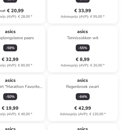
€ 20,99
€ 33,99
naf
:
rijs (AVP)
:
€ 28,00
*
Adviesprijs (AVP)
:
€ 95,00
*
asics
asics
oplongsleeve paars
Tennissokken wit
-
58
%
-
55
%
€ 32,99
€ 8,99
rijs (AVP)
:
€ 80,00
*
Adviesprijs (AVP)
:
€ 20,00
*
asics
asics
irt "Marathon Favorite"
Regenbroek zwart
rood
-
50
%
-
64
%
€ 19,99
€ 42,99
rijs (AVP)
:
€ 40,00
*
Adviesprijs (AVP)
:
€ 120,00
*
asics
asics