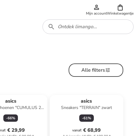
Mijn account
Winkelwagentje
Alle filters
asics
asics
choenen "CUMULUS 25
Sneakers "TERRAIN" zwart
" donkerblauw
-
66
%
-
61
%
€ 29,99
€ 68,99
naf
:
vanaf
: