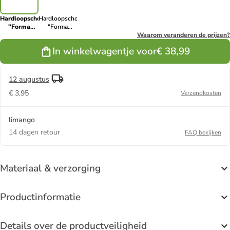
Hardloopschoenen
Hardloopschoenen
"Forma
"Forma
Runner"
Runner"
Waarom veranderen de prijzen?
beige/grijs
groen/zilverkleurig
In winkelwagentje voor
€ 38,99
12 augustus
€ 3,95
Verzendkosten
limango
14 dagen retour
FAQ bekijken
Materiaal & verzorging
Productinformatie
Details over de productveiligheid