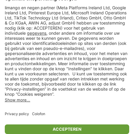
limango
Veilig winkelen
Klantenservice
Shop
Acties
limango.de
limango.pl