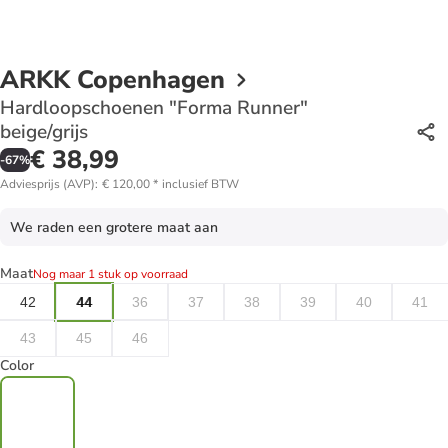
ARKK Copenhagen
Hardloopschoenen "Forma Runner"
beige/grijs
€ 38,99
-
67
%
Adviesprijs (AVP)
:
€ 120,00
*
inclusief BTW
We raden een grotere maat aan
Maat
Nog maar 1 stuk op voorraad
42
44
36
37
38
39
40
41
43
45
46
Color