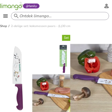
family
Shop
2-delige set: koksmessen paars - (L)30 cm