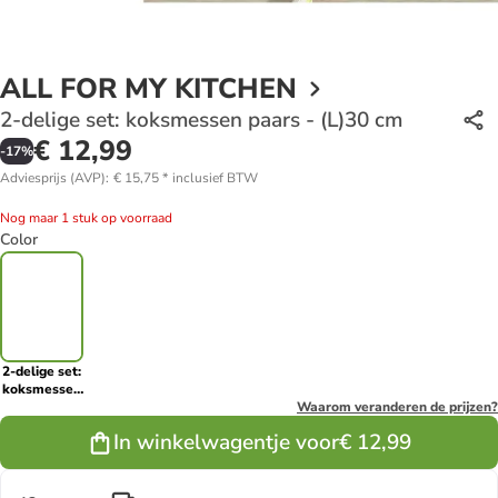
ALL FOR MY KITCHEN
2-delige set: koksmessen paars - (L)30 cm
€ 12,99
-
17
%
Adviesprijs (AVP)
:
€ 15,75
*
inclusief BTW
Nog maar 1 stuk op voorraad
Color
2-delige set:
koksmessen
paars - (L)30
Waarom veranderen de prijzen?
cm
In winkelwagentje voor
€ 12,99