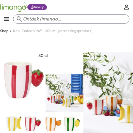
family
Shop
Kop ''Dolce Vita'' - 300 ml (verrassingsproduct)