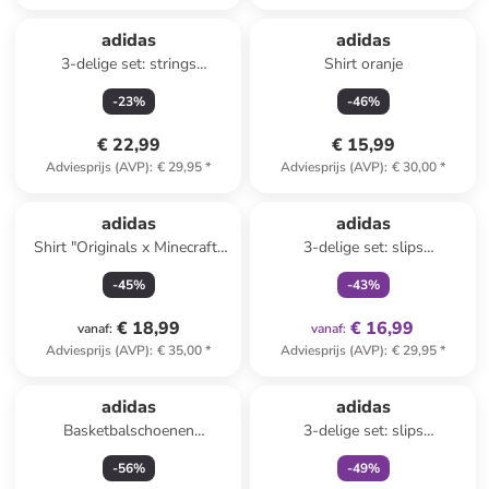
adidas
adidas
3-delige set: strings
Shirt oranje
beige/zwart/lichtroze
-
23
%
-
46
%
€ 22,99
€ 15,99
Adviesprijs (AVP)
:
€ 29,95
*
Adviesprijs (AVP)
:
€ 30,00
*
family
exclusief
adidas
adidas
Shirt "Originals x Minecraft"
3-delige set: slips
lichtroze
beige/lichtroze/zwart
-
45
%
-
43
%
€ 18,99
€ 16,99
vanaf
:
vanaf
:
Adviesprijs (AVP)
:
€ 35,00
*
Adviesprijs (AVP)
:
€ 29,95
*
family
exclusief
adidas
adidas
Basketbalschoenen
3-delige set: slips
"Basketball Legends" zwart
wit/lichtblauw/roze
-
56
%
-
49
%