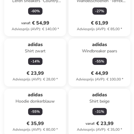
Leren sneakers "Country
Wandelschoenen "Terrex
Japan" zilverkleurig
Anylander" kaki
-
60
%
-
27
%
€ 54,99
€ 61,99
vanaf
:
Adviesprijs (AVP)
:
€ 140,00
*
Adviesprijs (AVP)
:
€ 85,00
*
adidas
adidas
Shirt zwart
Windbreaker paars
-
14
%
-
55
%
€ 23,99
€ 44,99
Adviesprijs (AVP)
:
€ 28,00
*
Adviesprijs (AVP)
:
€ 100,00
*
adidas
adidas
Hoodie donkerblauw
Shirt beige
-
55
%
-
31
%
€ 35,99
€ 23,99
vanaf
:
Adviesprijs (AVP)
:
€ 80,00
*
Adviesprijs (AVP)
:
€ 35,00
*