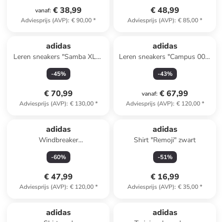
€ 38,99
€ 48,99
vanaf
:
Adviesprijs (AVP)
:
€ 90,00
*
Adviesprijs (AVP)
:
€ 85,00
*
adidas
adidas
Leren sneakers "Samba XLG"
Leren sneakers "Campus 00s"
wit
paars
-
45
%
-
43
%
€ 70,99
€ 67,99
vanaf
:
Adviesprijs (AVP)
:
€ 130,00
*
Adviesprijs (AVP)
:
€ 120,00
*
adidas
adidas
Windbreaker
Shirt "Remoji" zwart
donkerblauw/groen
-
60
%
-
51
%
€ 47,99
€ 16,99
Adviesprijs (AVP)
:
€ 120,00
*
Adviesprijs (AVP)
:
€ 35,00
*
adidas
adidas