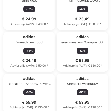
Shirt geel
Trainingslongsleeve
"Performance z linii
-
37
%
-
47
%
Hyperglam" zwart
€ 24,99
€ 26,49
Adviesprijs (AVP)
:
€ 40,00
*
Adviesprijs (AVP)
:
€ 50,00
*
adidas
adidas
Sweatbroek rood
Leren sneakers "Campus 00s"
beige
-
51
%
-
53
%
€ 24,49
€ 55,99
Adviesprijs (AVP)
:
€ 50,00
*
Adviesprijs (AVP)
:
€ 120,00
*
adidas
adidas
Sneakers "Shadow Fever"
Sneakers wit/blauw
zwart
-
56
%
-
50
%
€ 55,99
€ 59,99
Adviesprijs (AVP)
:
€ 130,00
*
Adviesprijs (AVP)
:
€ 120,00
*