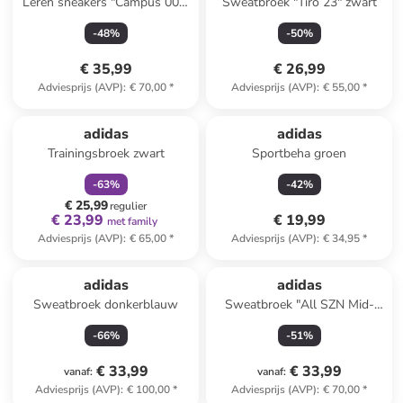
Leren sneakers "Campus 00s"
Sweatbroek "Tiro 23" zwart
blauw
-
48
%
-
50
%
€ 35,99
€ 26,99
Adviesprijs (AVP)
:
€ 70,00
*
Adviesprijs (AVP)
:
€ 55,00
*
family
korting
adidas
adidas
Trainingsbroek zwart
Sportbeha groen
-
63
%
-
42
%
€ 25,99
regulier
€ 23,99
€ 19,99
met family
Adviesprijs (AVP)
:
€ 65,00
*
Adviesprijs (AVP)
:
€ 34,95
*
adidas
adidas
Sweatbroek donkerblauw
Sweatbroek "All SZN Mid-
Rise Dip-Dye" lichtroze
-
66
%
-
51
%
€ 33,99
€ 33,99
vanaf
:
vanaf
:
Adviesprijs (AVP)
:
€ 100,00
*
Adviesprijs (AVP)
:
€ 70,00
*