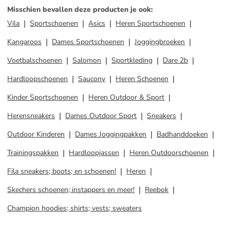
Misschien bevallen deze producten je ook
:
Vila
Sportschoenen
Asics
Heren Sportschoenen
Kangaroos
Dames Sportschoenen
Joggingbroeken
Voetbalschoenen
Salomon
Sportkleding
Dare 2b
Hardloopschoenen
Saucony
Heren Schoenen
Kinder Sportschoenen
Heren Outdoor & Sport
Herensneakers
Dames Outdoor Sport
Sneakers
Outdoor Kinderen
Dames Joggingpakken
Badhanddoeken
Trainingspakken
Hardloopjassen
Heren Outdoorschoenen
Fila sneakers; boots; en schoenen!
Heren
Skechers schoenen; instappers en meer!
Reebok
Champion hoodies; shirts; vests; sweaters