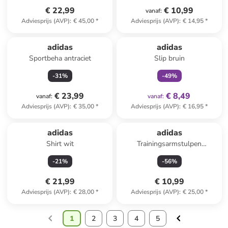
€ 22,99
€ 10,99
vanaf
:
Adviesprijs (AVP)
:
€ 45,00
*
Adviesprijs (AVP)
:
€ 14,95
*
family
exclusief
adidas
adidas
Sportbeha antraciet
Slip bruin
-
31
%
-
49
%
€ 23,99
€ 8,49
vanaf
:
vanaf
:
Adviesprijs (AVP)
:
€ 35,00
*
Adviesprijs (AVP)
:
€ 16,95
*
adidas
adidas
Shirt wit
Trainingsarmstulpen
"Aeroready" roze
-
21
%
-
56
%
€ 21,99
€ 10,99
Adviesprijs (AVP)
:
€ 28,00
*
Adviesprijs (AVP)
:
€ 25,00
*
1
2
3
4
5