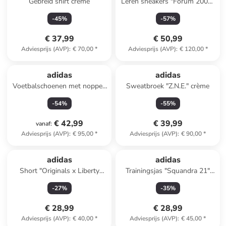
Gebreid shirt crème
Leren sneakers "Forum 2000"
grijs
-
45
%
-
57
%
€ 37,99
€ 50,99
Adviesprijs (AVP)
:
€ 70,00
*
Adviesprijs (AVP)
:
€ 120,00
*
adidas
adidas
Voetbalschoenen met noppen
Sweatbroek "Z.N.E." crème
"Predator League FG/MG"
-
54
%
-
55
%
rood
€ 42,99
€ 39,99
vanaf
:
Adviesprijs (AVP)
:
€ 95,00
*
Adviesprijs (AVP)
:
€ 90,00
*
adidas
adidas
Short "Originals x Liberty
Trainingsjas "Squandra 21"
London Tonal Booty" blauw
groen
-
27
%
-
35
%
€ 28,99
€ 28,99
Adviesprijs (AVP)
:
€ 40,00
*
Adviesprijs (AVP)
:
€ 45,00
*