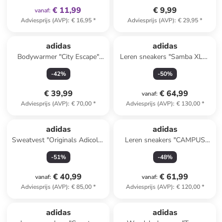
€ 11,99
€ 9,99
vanaf
:
Adviesprijs (AVP)
:
€ 16,95
*
Adviesprijs (AVP)
:
€ 29,95
*
adidas
adidas
Bodywarmer "City Escape"
Leren sneakers "Samba XLG"
grijs
beige/wit
-
42
%
-
50
%
€ 39,99
€ 64,99
vanaf
:
Adviesprijs (AVP)
:
€ 70,00
*
Adviesprijs (AVP)
:
€ 130,00
*
adidas
adidas
Sweatvest "Originals Adicolor
Leren sneakers "CAMPUS
Satin" donkerblauw
00s" kaki
-
51
%
-
48
%
€ 40,99
€ 61,99
vanaf
:
vanaf
:
Adviesprijs (AVP)
:
€ 85,00
*
Adviesprijs (AVP)
:
€ 120,00
*
adidas
adidas