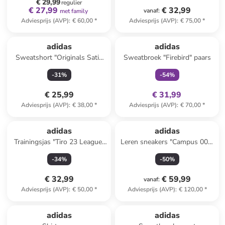
€ 29,99
regulier
€ 27,99
€ 32,99
vanaf
:
met family
Adviesprijs (AVP)
:
€ 60,00
*
Adviesprijs (AVP)
:
€ 75,00
*
family
exclusief
adidas
adidas
Sweatshort "Originals Satin
Sweatbroek "Firebird" paars
Sprint" groen
-
31
%
-
54
%
€ 25,99
€ 31,99
Adviesprijs (AVP)
:
€ 38,00
*
Adviesprijs (AVP)
:
€ 70,00
*
adidas
adidas
Trainingsjas "Tiro 23 League"
Leren sneakers "Campus 00s"
donkerblauw
zwart
-
34
%
-
50
%
€ 32,99
€ 59,99
vanaf
:
Adviesprijs (AVP)
:
€ 50,00
*
Adviesprijs (AVP)
:
€ 120,00
*
family
exclusief
adidas
adidas