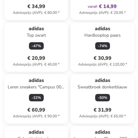
€ 34,99
€ 14,99
vanaf
:
Adviesprijs (AVP)
:
€ 80,00
*
Adviesprijs (AVP)
:
€ 29,95
*
adidas
adidas
Top zwart
Hardlooptop paars
-
47
%
-
74
%
€ 20,99
€ 30,99
Adviesprijs (AVP)
:
€ 40,00
*
Adviesprijs (AVP)
:
€ 120,00
*
adidas
adidas
Leren sneakers "Campus 00s"
Sweatbroek donkerblauw
grijs
-
32
%
-
50
%
€ 60,99
€ 31,99
Adviesprijs (AVP)
:
€ 90,00
*
Adviesprijs (AVP)
:
€ 65,00
*
adidas
adidas