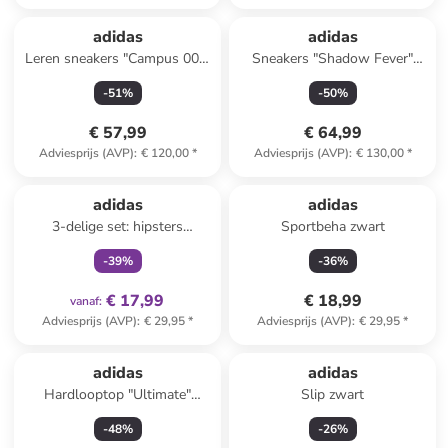
adidas
adidas
Leren sneakers "Campus 00s"
Sneakers "Shadow Fever"
zwart
beige
-
51
%
-
50
%
€ 57,99
€ 64,99
Adviesprijs (AVP)
:
€ 120,00
*
Adviesprijs (AVP)
:
€ 130,00
*
family
exclusief
adidas
adidas
3-delige set: hipsters
Sportbeha zwart
wit/lichtblauw/roze
-
39
%
-
36
%
€ 17,99
€ 18,99
vanaf
:
Adviesprijs (AVP)
:
€ 29,95
*
Adviesprijs (AVP)
:
€ 29,95
*
adidas
adidas
Hardlooptop "Ultimate"
Slip zwart
antraciet
-
48
%
-
26
%