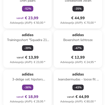
Shirt paars
Sweatbroek zwart
-
52
%
-
35
%
€ 23,99
€ 44,99
vanaf
:
Adviesprijs (AVP)
:
€ 50,00
*
Adviesprijs (AVP)
:
€ 70,00
*
adidas
adidas
Trainingsshort "Squadra 21"
Boxershort lichtroze
wit
-
39
%
-
47
%
€ 13,99
€ 12,99
vanaf
:
Adviesprijs (AVP)
:
€ 23,00
*
Adviesprijs (AVP)
:
€ 24,95
*
family
exclusief
adidas
adidas
3-delige set: hipsters
Jeansbermudas - loose fit -
beige/zwart/lichtroze
grijs
-
36
%
-
43
%
€ 18,99
€ 44,99
vanaf
:
vanaf
:
Adviesprijs (AVP)
:
€ 29,95
*
Adviesprijs (AVP)
:
€ 80,00
*