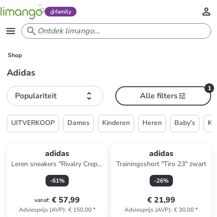
family
Shop
Adidas
1
Populariteit
Alle filters
UITVERKOOP
Dames
Kinderen
Heren
Baby's
Ke
adidas
adidas
Leren sneakers "Rivalry Crepe"
Trainingsshort "Tiro 23" zwart
lichtbruin
-
61
%
-
26
%
€ 57,99
€ 21,99
vanaf
:
Adviesprijs (AVP)
:
€ 150,00
*
Adviesprijs (AVP)
:
€ 30,00
*