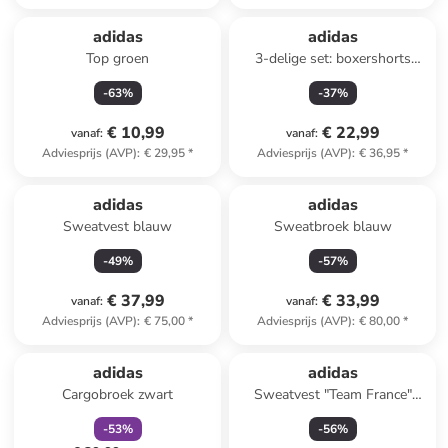
adidas
adidas
Top groen
3-delige set: boxershorts
blauw/zwart/grijs
-
63
%
-
37
%
€ 10,99
€ 22,99
vanaf
:
vanaf
:
Adviesprijs (AVP)
:
€ 29,95
*
Adviesprijs (AVP)
:
€ 36,95
*
adidas
adidas
Sweatvest blauw
Sweatbroek blauw
-
49
%
-
57
%
€ 37,99
€ 33,99
vanaf
:
vanaf
:
Adviesprijs (AVP)
:
€ 75,00
*
Adviesprijs (AVP)
:
€ 80,00
*
family
korting
adidas
adidas
Cargobroek zwart
Sweatvest "Team France"
donkerblauw
-
53
%
-
56
%