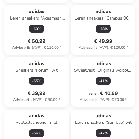
adidas
adidas
Leren sneakers "Acesmash"
Leren sneakers "Campus 00s"
beige
antraciet
-
53
%
-
58
%
€ 50,99
€ 49,99
Adviesprijs (AVP)
:
€ 110,00
*
Adviesprijs (AVP)
:
€ 120,00
*
adidas
adidas
Sneakers "Forum" wit
Sweatvest "Originals Adicolor
3-Stripes" turquoise
-
55
%
-
41
%
€ 39,99
€ 40,99
vanaf
:
Adviesprijs (AVP)
:
€ 90,00
*
Adviesprijs (AVP)
:
€ 70,00
*
adidas
adidas
Voetbalschoenen met
Leren sneakers "Sambae" wit
multinoppen "Predator Freak
-
56
%
-
42
%
3 TF" donkerblauw