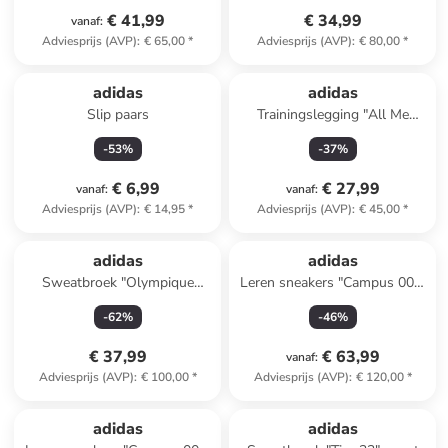
€ 41,99
€ 34,99
vanaf
:
Adviesprijs (AVP)
:
€ 65,00
*
Adviesprijs (AVP)
:
€ 80,00
*
adidas
adidas
Slip paars
Trainingslegging "All Me
Essentials" rood
-
53
%
-
37
%
€ 6,99
€ 27,99
vanaf
:
vanaf
:
Adviesprijs (AVP)
:
€ 14,95
*
Adviesprijs (AVP)
:
€ 45,00
*
adidas
adidas
Sweatbroek "Olympique
Leren sneakers "Campus 00s"
Lyonnais Terrace Icons" rood
oranje
-
62
%
-
46
%
€ 37,99
€ 63,99
vanaf
:
Adviesprijs (AVP)
:
€ 100,00
*
Adviesprijs (AVP)
:
€ 120,00
*
adidas
adidas