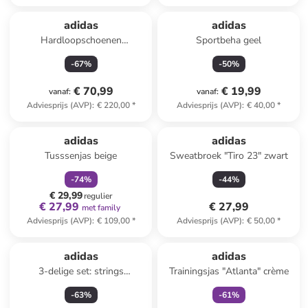
adidas
adidas
Hardloopschoenen
Sportbeha geel
"Ultraboost 22" beige
-
67
%
-
50
%
€ 70,99
€ 19,99
vanaf
:
vanaf
:
Adviesprijs (AVP)
:
€ 220,00
*
Adviesprijs (AVP)
:
€ 40,00
*
family
korting
adidas
adidas
Tusssenjas beige
Sweatbroek "Tiro 23" zwart
-
74
%
-
44
%
€ 29,99
regulier
€ 27,99
€ 27,99
met family
Adviesprijs (AVP)
:
€ 109,00
*
Adviesprijs (AVP)
:
€ 50,00
*
family
exclusief
adidas
adidas
3-delige set: strings
Trainingsjas "Atlanta" crème
lichtroze/turquoise/zwart
-
63
%
-
61
%