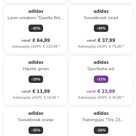
adidas
adidas
Leren sneakers "Gazelle Bold"
Sweatbroek zwart
rood
-
45
%
-
49
%
€ 64,99
€ 37,99
vanaf
:
vanaf
:
Adviesprijs (AVP)
:
€ 119,99
*
Adviesprijs (AVP)
:
€ 75,00
*
family
exclusief
adidas
adidas
Hipster groen
Sportbeha wit
-
29
%
-
31
%
€ 11,99
€ 23,99
vanaf
:
vanaf
:
Adviesprijs (AVP)
:
€ 16,95
*
Adviesprijs (AVP)
:
€ 35,00
*
adidas
adidas
Sweatbroek oranje
Trainingsjas "Tiro 23
Competition" groen
-
35
%
-
56
%