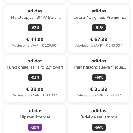
adidas
adidas
Hardloopjas "BMW Berlin
Coltrui "Originals Premium"
Marathon 2024 Legends"
crème
-
62
%
-
51
%
donkerblauw
€ 44,99
€ 67,99
Adviesprijs (AVP)
:
€ 120,00
*
Adviesprijs (AVP)
:
€ 140,00
*
adidas
adidas
Functionele jas "Tiro 23" zwart
Trainingslongsleeve "Pique"
donkerblauw
-
51
%
-
46
%
€ 38,99
€ 31,99
Adviesprijs (AVP)
:
€ 80,00
*
Adviesprijs (AVP)
:
€ 60,00
*
family
exclusief
adidas
adidas
Hipster lichtroze
3-delige set: strings
lichtblauw/lichtbruin/zwart
-
29
%
-
66
%