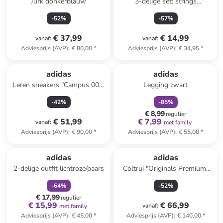
Jurk donkerblauw
3-delige set: strings
paars/lichtblauw/grijs
-
52
%
-
57
%
€ 37,99
€ 14,99
vanaf
:
vanaf
:
Adviesprijs (AVP)
:
€ 80,00
*
Adviesprijs (AVP)
:
€ 34,95
*
family
korting
adidas
adidas
Leren sneakers "Campus 00s"
Legging zwart
groen
-
42
%
-
85
%
€ 8,99
regulier
€ 51,99
€ 7,99
vanaf
:
met family
Adviesprijs (AVP)
:
€ 90,00
*
Adviesprijs (AVP)
:
€ 55,00
*
family
korting
adidas
adidas
2-delige outfit lichtroze/paars
Coltrui "Originals Premium"
bruin
-
64
%
-
52
%
€ 17,99
regulier
€ 15,99
€ 66,99
vanaf
:
met family
Adviesprijs (AVP)
:
€ 45,00
*
Adviesprijs (AVP)
:
€ 140,00
*