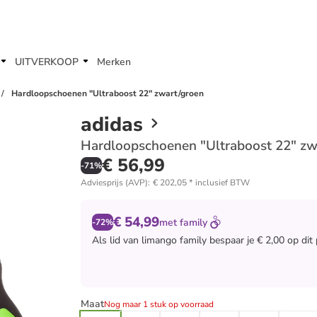
UITVERKOOP
Merken
Hardloopschoenen "Ultraboost 22" zwart/groen
adidas
Hardloopschoenen "Ultraboost 22" zw
€ 56,99
-
71
%
Adviesprijs (AVP)
:
€ 202,05
*
inclusief BTW
€ 54,99
met
family
-72%
Als lid van
limango family
bespaar je € 2,00 op dit
Maat
Nog maar 1 stuk op voorraad