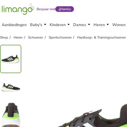
Bespaar met
family
Aanbiedingen
Baby's
Kinderen
Dames
Heren
Wonen
family
korting
Shop
Heren
Schoenen
Sportschoenen
Hardloop- & Trainingsschoenen