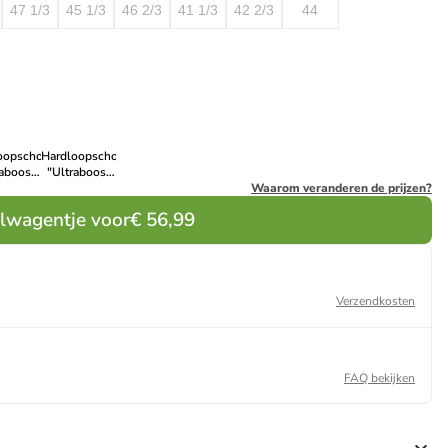
47 1/3
45 1/3
46 2/3
41 1/3
42 2/3
44
oopschoenen
Hardloopschoenen
raboost
"Ultraboost
 zwart
22"
Waarom veranderen de prijzen?
meerkleurig
elwagentje voor
€ 56,99
Verzendkosten
FAQ bekijken