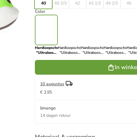
40
40 2/3
42
43 1/3
44 2/3
46
Color
Hardloopschoenen
Hardloopschoenen
Hardloopschoenen
Hardloopschoenen
Hardl
"Ultraboost
"Ultraboost
"Ultraboost
"Ultraboost
"Ult
22"
22" oranje
22" lichtroze
22" beige
22"
zwart/groen
In wink
10 augustus
€ 3,95
limango
14 dagen retour