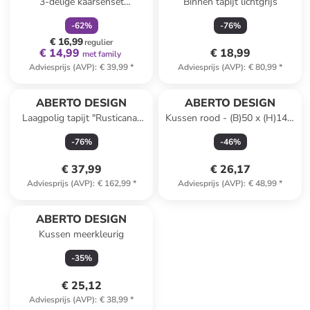
3-delige kaarsenset
Binnen tapijt lichtgrijs
crème/rood
-
62
%
-
76
%
€ 16,99
regulier
€ 14,99
€ 18,99
met family
Adviesprijs (AVP)
:
€ 39,99
*
Adviesprijs (AVP)
:
€ 80,99
*
ABERTO DESIGN
ABERTO DESIGN
Laagpolig tapijt "Rusticana"
Kussen rood - (B)50 x (H)14 x
crème
(D)14 cm
-
76
%
-
46
%
€ 37,99
€ 26,17
Adviesprijs (AVP)
:
€ 162,99
*
Adviesprijs (AVP)
:
€ 48,99
*
ABERTO DESIGN
Kussen meerkleurig
-
35
%
€ 25,12
Adviesprijs (AVP)
:
€ 38,99
*