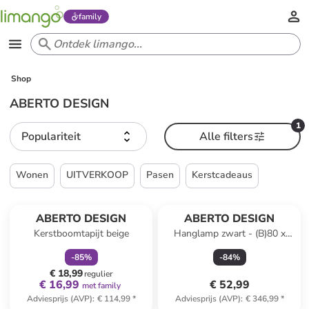
family
Shop
ABERTO DESIGN
1
Populariteit
Alle filters
Wonen
UITVERKOOP
Pasen
Kerstcadeaus
family
korting
ABERTO DESIGN
ABERTO DESIGN
Kerstboomtapijt beige
Hanglamp zwart - (B)80 x
(H)120 cm
-
85
%
-
84
%
€ 18,99
regulier
€ 16,99
€ 52,99
met family
Adviesprijs (AVP)
:
€ 114,99
*
Adviesprijs (AVP)
:
€ 346,99
*