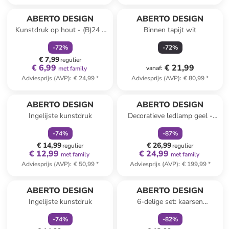
family
korting
ABERTO DESIGN
ABERTO DESIGN
Kunstdruk op hout - (B)24 x
Binnen tapijt wit
(H)29 cm
-
72
%
-
72
%
€ 7,99
regulier
€ 6,99
€ 21,99
vanaf
:
met family
Adviesprijs (AVP)
:
€ 24,99
*
Adviesprijs (AVP)
:
€ 80,99
*
family
korting
family
korting
ABERTO DESIGN
ABERTO DESIGN
Ingelijste kunstdruk
Decoratieve ledlamp geel -
(L)50 x (B)28 cm
-
74
%
-
87
%
€ 14,99
€ 26,99
regulier
regulier
€ 12,99
€ 24,99
met family
met family
Adviesprijs (AVP)
:
€ 50,99
*
Adviesprijs (AVP)
:
€ 199,99
*
family
korting
family
korting
ABERTO DESIGN
ABERTO DESIGN
Ingelijste kunstdruk
6-delige set: kaarsen
crème/groen/rood
-
74
%
-
82
%