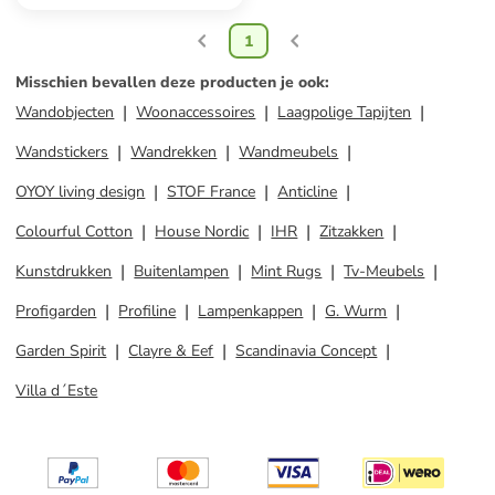
1
Misschien bevallen deze producten je ook
:
Wandobjecten
Woonaccessoires
Laagpolige Tapijten
Wandstickers
Wandrekken
Wandmeubels
OYOY living design
STOF France
Anticline
Colourful Cotton
House Nordic
IHR
Zitzakken
Kunstdrukken
Buitenlampen
Mint Rugs
Tv-Meubels
Profigarden
Profiline
Lampenkappen
G. Wurm
Garden Spirit
Clayre & Eef
Scandinavia Concept
Villa d´Este