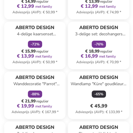
€ 14,99
€ 13,99
regulier
regulier
€ 12,99
€ 12,99
met family
met family
Adviesprijs (AVP)
:
€ 50,99
*
Adviesprijs (AVP)
:
€ 74,99
*
family
korting
family
korting
ABERTO DESIGN
ABERTO DESIGN
4-delige kaarsenset
3-delige set: decohangers
beige/rood/groen
crème - (L)12 cm
-
72
%
-
76
%
€ 15,99
€ 18,99
regulier
regulier
€ 13,99
€ 16,99
met family
met family
Adviesprijs (AVP)
:
€ 50,99
*
Adviesprijs (AVP)
:
€ 70,99
*
family
korting
ABERTO DESIGN
ABERTO DESIGN
Wanddecoratie "Parrot"
Wandlamp "Küre" goudkleurig
groen/rood/zwart - Ø 46 cm
- (B)15 x (H)15 x (D)15 cm
-
88
%
-
65
%
€ 21,99
regulier
€ 19,99
€ 45,99
met family
Adviesprijs (AVP)
:
€ 167,99
*
Adviesprijs (AVP)
:
€ 133,99
*
family
korting
ABERTO DESIGN
ABERTO DESIGN