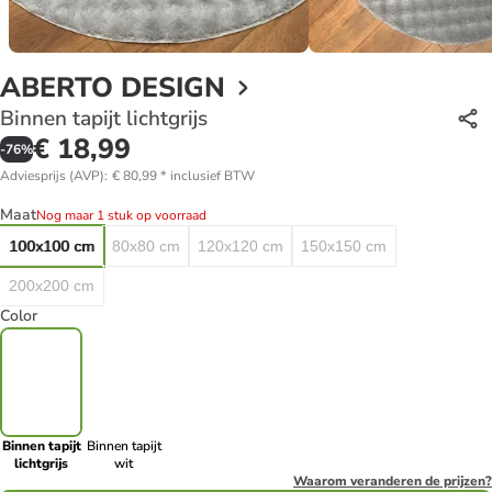
ABERTO DESIGN
Binnen tapijt lichtgrijs
€ 18,99
-
76
%
Adviesprijs (AVP)
:
€ 80,99
*
inclusief BTW
Maat
Nog maar 1 stuk op voorraad
100x100 cm
80x80 cm
120x120 cm
150x150 cm
200x200 cm
Color
Binnen tapijt
Binnen tapijt
lichtgrijs
wit
Waarom veranderen de prijzen?