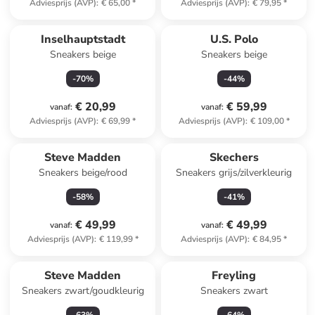
Adviesprijs (AVP)
:
€ 65,00
*
Adviesprijs (AVP)
:
€ 79,95
*
Inselhauptstadt
U.S. Polo
Sneakers beige
Sneakers beige
-
70
%
-
44
%
€ 20,99
€ 59,99
vanaf
:
vanaf
:
Adviesprijs (AVP)
:
€ 69,99
*
Adviesprijs (AVP)
:
€ 109,00
*
Steve Madden
Skechers
Sneakers beige/rood
Sneakers grijs/zilverkleurig
-
58
%
-
41
%
€ 49,99
€ 49,99
vanaf
:
vanaf
:
Adviesprijs (AVP)
:
€ 119,99
*
Adviesprijs (AVP)
:
€ 84,95
*
Steve Madden
Freyling
Sneakers zwart/goudkleurig
Sneakers zwart