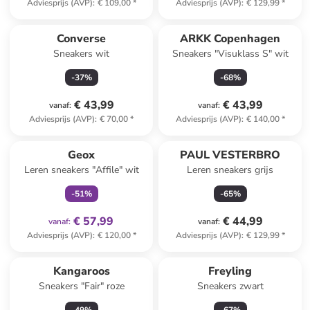
Adviesprijs (AVP)
:
€ 109,00
*
Adviesprijs (AVP)
:
€ 129,99
*
Converse
ARKK Copenhagen
Sneakers wit
Sneakers "Visuklass S" wit
-
37
%
-
68
%
€ 43,99
€ 43,99
vanaf
:
vanaf
:
Adviesprijs (AVP)
:
€ 70,00
*
Adviesprijs (AVP)
:
€ 140,00
*
family
exclusief
Geox
PAUL VESTERBRO
Leren sneakers "Affile" wit
Leren sneakers grijs
-
51
%
-
65
%
€ 57,99
€ 44,99
vanaf
:
vanaf
:
Adviesprijs (AVP)
:
€ 120,00
*
Adviesprijs (AVP)
:
€ 129,99
*
Kangaroos
Freyling
Sneakers "Fair" roze
Sneakers zwart