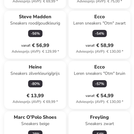
Adviesprijs (AVP)
:
€ 69,99
*
Adviesprijs (AVP)
:
€ 75,00
*
Steve Madden
Ecco
Sneakers rood/goudkleurig
Leren sneakers "Otm" zwart
-
56
%
-
54
%
€ 56,99
€ 58,99
vanaf
:
vanaf
:
Adviesprijs (AVP)
:
€ 129,99
*
Adviesprijs (AVP)
:
€ 130,00
*
Heine
Ecco
Sneakers zilverkleurig/grijs
Leren sneakers "Otm" bruin
-
80
%
-
57
%
€ 13,99
€ 54,99
vanaf
:
Adviesprijs (AVP)
:
€ 69,99
*
Adviesprijs (AVP)
:
€ 130,00
*
Marc O'Polo Shoes
Freyling
Sneakers beige
Sneakers zwart