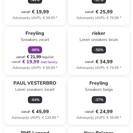
-
49
%
-
67
%
€ 19,99
€ 25,99
vanaf
:
vanaf
:
Adviesprijs (AVP)
:
€ 39,95
*
Adviesprijs (AVP)
:
€ 79,99
*
family
korting
Freyling
rieker
Sneakers zwart
Leren sneakers bruin
-
66
%
-
56
%
€ 21,99
vanaf
:
regulier
€ 19,99
€ 34,99
vanaf
:
vanaf
:
met family
Adviesprijs (AVP)
:
€ 59,99
*
Adviesprijs (AVP)
:
€ 79,95
*
PAUL VESTERBRO
Freyling
Leren sneakers zwart
Sneakers beige
-
64
%
-
37
%
€ 45,99
€ 24,99
vanaf
:
vanaf
:
Adviesprijs (AVP)
:
€ 129,99
*
Adviesprijs (AVP)
:
€ 39,99
*