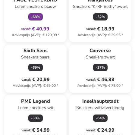
PAUL VESTERBRO
Kangaroos
Leren sneakers blauw
Sneakers "K-RF Bethy" zwart
-
68
%
-
52
%
€ 40,99
€ 18,99
vanaf
:
vanaf
:
Adviesprijs (AVP)
:
€ 129,99
*
Adviesprijs (AVP)
:
€ 39,95
*
Sixth Sens
Converse
Sneakers paars
Sneakers zwart
-
69
%
-
37
%
€ 20,99
€ 46,99
vanaf
:
vanaf
:
Adviesprijs (AVP)
:
€ 69,00
*
Adviesprijs (AVP)
:
€ 75,00
*
PME Legend
Inselhauptstadt
Leren sneakers wit
Sneakers wit/zilverkleurig
-
38
%
-
64
%
€ 54,99
€ 24,99
vanaf
:
vanaf
: