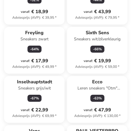
-
52
%
-
44
%
€ 18,99
€ 43,99
vanaf
:
vanaf
:
Adviesprijs (AVP)
:
€ 39,95
*
Adviesprijs (AVP)
:
€ 79,95
*
Freyling
Sixth Sens
Sneakers zwart
Sneakers wit/zilverkleurig
-
64
%
-
66
%
€ 17,99
€ 19,99
vanaf
:
vanaf
:
Adviesprijs (AVP)
:
€ 49,99
*
Adviesprijs (AVP)
:
€ 59,00
*
Inselhauptstadt
Ecco
Sneakers grijs/wit
Leren sneakers "Otm"
grijs/zilverkleurig
-
67
%
-
63
%
€ 22,99
€ 47,99
vanaf
:
vanaf
:
Adviesprijs (AVP)
:
€ 69,99
*
Adviesprijs (AVP)
:
€ 130,00
*
family
exclusief