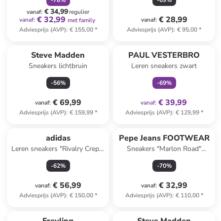
-
78
%
-
69
%
€ 34,99
vanaf
:
regulier
€ 32,99
€ 28,99
vanaf
:
vanaf
:
met family
Adviesprijs (AVP)
:
€ 155,00
*
Adviesprijs (AVP)
:
€ 95,00
*
family
exclusief
Steve Madden
PAUL VESTERBRO
Sneakers lichtbruin
Leren sneakers zwart
-
56
%
-
69
%
€ 69,99
€ 39,99
vanaf
:
vanaf
:
Adviesprijs (AVP)
:
€ 159,99
*
Adviesprijs (AVP)
:
€ 129,99
*
adidas
Pepe Jeans FOOTWEAR
Leren sneakers "Rivalry Crepe"
Sneakers "Marlon Road"
lichtbruin
blauw/donkerblauw
-
62
%
-
70
%
€ 56,99
€ 32,99
vanaf
:
vanaf
:
Adviesprijs (AVP)
:
€ 150,00
*
Adviesprijs (AVP)
:
€ 110,00
*