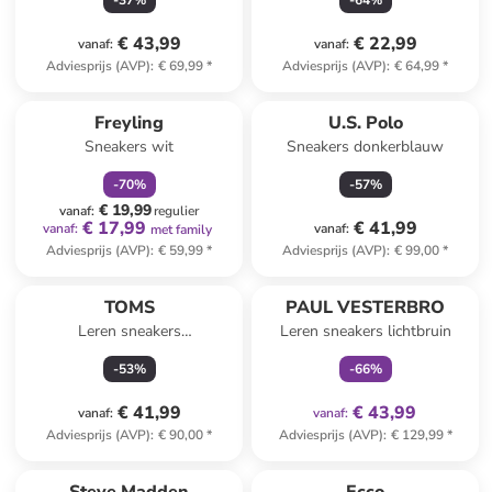
-
37
%
-
64
%
€ 43,99
€ 22,99
vanaf
:
vanaf
:
Adviesprijs (AVP)
:
€ 69,99
*
Adviesprijs (AVP)
:
€ 64,99
*
family
korting
Freyling
U.S. Polo
Sneakers wit
Sneakers donkerblauw
-
70
%
-
57
%
€ 19,99
vanaf
:
regulier
€ 17,99
€ 41,99
vanaf
:
vanaf
:
met family
Adviesprijs (AVP)
:
€ 59,99
*
Adviesprijs (AVP)
:
€ 99,00
*
family
exclusief
TOMS
PAUL VESTERBRO
Leren sneakers
Leren sneakers lichtbruin
crème/lichtroze/groen
-
53
%
-
66
%
€ 41,99
€ 43,99
vanaf
:
vanaf
:
Adviesprijs (AVP)
:
€ 90,00
*
Adviesprijs (AVP)
:
€ 129,99
*