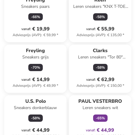
Freyling
Keen
Sneakers paars
Leren sneakers "KNX T-TOE"
zwart
-
66
%
-
58
%
€ 19,99
€ 55,99
vanaf
:
vanaf
:
Adviesprijs (AVP)
:
€ 59,99
*
Adviesprijs (AVP)
:
€ 135,00
*
Freyling
Clarks
Sneakers grijs
Leren sneakers "Tor 80"
roze/donkerblauw
-
70
%
-
58
%
€ 14,99
€ 62,99
vanaf
:
vanaf
:
Adviesprijs (AVP)
:
€ 49,99
*
Adviesprijs (AVP)
:
€ 150,00
*
family
exclusief
U.S. Polo
PAUL VESTERBRO
Sneakers donkerblauw
Leren sneakers wit
-
58
%
-
65
%
€ 44,99
€ 44,99
vanaf
:
vanaf
: