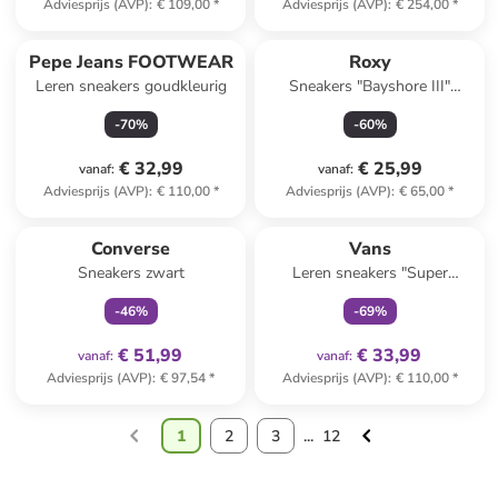
Adviesprijs (AVP)
:
€ 109,00
*
Adviesprijs (AVP)
:
€ 254,00
*
Pepe Jeans FOOTWEAR
Roxy
Leren sneakers goudkleurig
Sneakers "Bayshore III"
antraciet
-
70
%
-
60
%
€ 32,99
€ 25,99
vanaf
:
vanaf
:
Adviesprijs (AVP)
:
€ 110,00
*
Adviesprijs (AVP)
:
€ 65,00
*
family
exclusief
family
exclusief
Converse
Vans
Sneakers zwart
Leren sneakers "Super
Lowpro" bruin
-
46
%
-
69
%
€ 51,99
€ 33,99
vanaf
:
vanaf
:
Adviesprijs (AVP)
:
€ 97,54
*
Adviesprijs (AVP)
:
€ 110,00
*
1
2
3
...
12