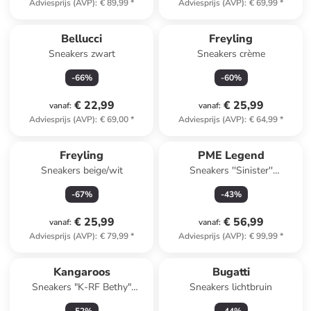
Adviesprijs (AVP)
:
€ 89,99
*
Adviesprijs (AVP)
:
€ 69,99
*
Bellucci
Freyling
Sneakers zwart
Sneakers crème
-
66
%
-
60
%
€ 22,99
€ 25,99
vanaf
:
vanaf
:
Adviesprijs (AVP)
:
€ 69,00
*
Adviesprijs (AVP)
:
€ 64,99
*
Freyling
PME Legend
Sneakers beige/wit
Sneakers ''Sinister''
grijs/donkerblauw
-
67
%
-
43
%
€ 25,99
€ 56,99
vanaf
:
vanaf
:
Adviesprijs (AVP)
:
€ 79,99
*
Adviesprijs (AVP)
:
€ 99,99
*
Kangaroos
Bugatti
Sneakers "K-RF Bethy"
Sneakers lichtbruin
donkerblauw