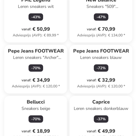
PME Legend
New Balance
Leren sneakers wit
Sneakers "509"
wit/zilverkleurig
-
43
%
-
47
%
€ 50,99
€ 70,99
vanaf
:
vanaf
:
Adviesprijs (AVP)
:
€ 89,99
*
Adviesprijs (AVP)
:
€ 134,00
*
Pepe Jeans FOOTWEAR
Pepe Jeans FOOTWEAR
Leren sneakers "Archer"
Leren sneakers blauw
crème/goudkleurig
-
70
%
-
72
%
€ 34,99
€ 32,99
vanaf
:
vanaf
:
Adviesprijs (AVP)
:
€ 120,00
*
Adviesprijs (AVP)
:
€ 120,00
*
Bellucci
Caprice
Sneakers beige
Leren sneakers donkerblauw
-
70
%
-
37
%
€ 18,99
€ 49,99
vanaf
:
vanaf
: