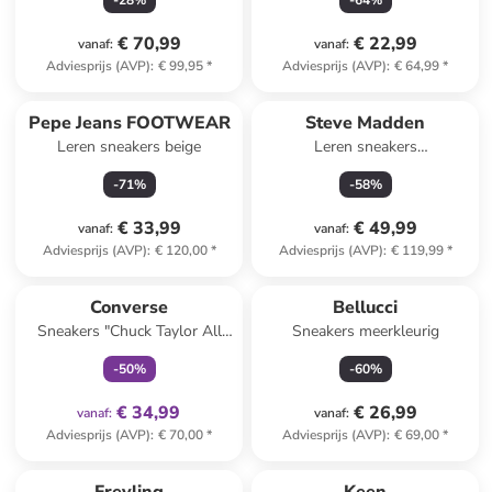
-
28
%
-
64
%
€ 70,99
€ 22,99
vanaf
:
vanaf
:
Adviesprijs (AVP)
:
€ 99,95
*
Adviesprijs (AVP)
:
€ 64,99
*
Pepe Jeans FOOTWEAR
Steve Madden
Leren sneakers beige
Leren sneakers
wit/zilverkleurig
-
71
%
-
58
%
€ 33,99
€ 49,99
vanaf
:
vanaf
:
Adviesprijs (AVP)
:
€ 120,00
*
Adviesprijs (AVP)
:
€ 119,99
*
family
exclusief
Converse
Bellucci
Sneakers "Chuck Taylor All
Sneakers meerkleurig
Star" grijs
-
50
%
-
60
%
€ 34,99
€ 26,99
vanaf
:
vanaf
:
Adviesprijs (AVP)
:
€ 70,00
*
Adviesprijs (AVP)
:
€ 69,00
*