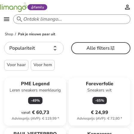
family
Shop
Pak je nieuwe paar uit
Populariteit
Alle filters
Voor haar
Voor hem
PME Legend
Foreverfolie
Leren sneakers meerkleurig
Sneakers wit
-
49
%
-
65
%
€ 60,73
€ 24,99
vanaf
:
Adviesprijs (AVP)
:
€ 119,99
*
Adviesprijs (AVP)
:
€ 72,80
*
family
exclusief