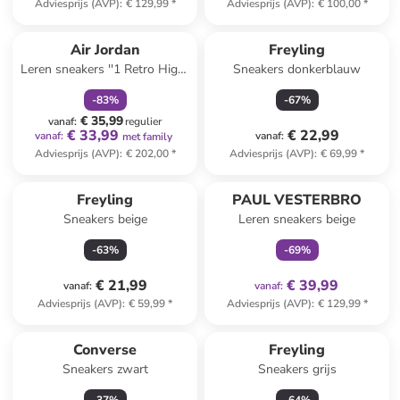
Adviesprijs (AVP)
:
€ 129,99
*
Adviesprijs (AVP)
:
€ 100,00
*
family
korting
Air Jordan
Freyling
Leren sneakers ''1 Retro High''
Sneakers donkerblauw
geel/blauw
-
83
%
-
67
%
€ 35,99
vanaf
:
regulier
€ 33,99
€ 22,99
vanaf
:
vanaf
:
met family
Adviesprijs (AVP)
:
€ 202,00
*
Adviesprijs (AVP)
:
€ 69,99
*
family
exclusief
Freyling
PAUL VESTERBRO
Sneakers beige
Leren sneakers beige
-
63
%
-
69
%
€ 21,99
€ 39,99
vanaf
:
vanaf
:
Adviesprijs (AVP)
:
€ 59,99
*
Adviesprijs (AVP)
:
€ 129,99
*
Converse
Freyling
Sneakers zwart
Sneakers grijs