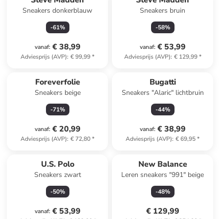
Steve Madden
Steve Madden
Sneakers donkerblauw
Sneakers bruin
-
61
%
-
58
%
€ 38,99
€ 53,99
vanaf
:
vanaf
:
Adviesprijs (AVP)
:
€ 99,99
*
Adviesprijs (AVP)
:
€ 129,99
*
Foreverfolie
Bugatti
Sneakers beige
Sneakers "Alaric" lichtbruin
-
71
%
-
44
%
€ 20,99
€ 38,99
vanaf
:
vanaf
:
Adviesprijs (AVP)
:
€ 72,80
*
Adviesprijs (AVP)
:
€ 69,95
*
U.S. Polo
New Balance
Sneakers zwart
Leren sneakers "991" beige
-
50
%
-
48
%
€ 53,99
€ 129,99
vanaf
: