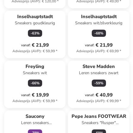
Adviesprijs (AVP)
:
€ 120,00
*
Adviesprijs (AVP)
:
€ 49,00
*
Inselhauptstadt
Inselhauptstadt
Sneakers goudkleurig
Sneakers wit/zilverkleurig
-
63
%
-
68
%
€ 21,99
€ 21,99
vanaf
:
vanaf
:
Adviesprijs (AVP)
:
€ 59,99
*
Adviesprijs (AVP)
:
€ 69,99
*
Freyling
Steve Madden
Sneakers wit
Leren sneakers zwart
-
66
%
-
59
%
€ 19,99
€ 40,99
vanaf
:
vanaf
:
Adviesprijs (AVP)
:
€ 59,99
*
Adviesprijs (AVP)
:
€ 99,99
*
family
korting
Saucony
Pepe Jeans FOOTWEAR
Leren sneakers
Sneakers "Rusper"
grijs/lichtblauw
bruin/donkerblauw//lichtroze