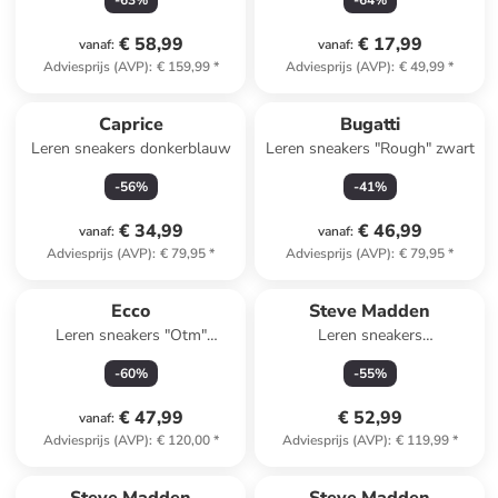
-
63
%
-
64
%
€ 58,99
€ 17,99
vanaf
:
vanaf
:
Adviesprijs (AVP)
:
€ 159,99
*
Adviesprijs (AVP)
:
€ 49,99
*
Caprice
Bugatti
Leren sneakers donkerblauw
Leren sneakers "Rough" zwart
-
56
%
-
41
%
€ 34,99
€ 46,99
vanaf
:
vanaf
:
Adviesprijs (AVP)
:
€ 79,95
*
Adviesprijs (AVP)
:
€ 79,95
*
Ecco
Steve Madden
Leren sneakers "Otm"
Leren sneakers
lichtroze/wit/beige
lichtbruin/bruin
-
60
%
-
55
%
€ 47,99
€ 52,99
vanaf
:
Adviesprijs (AVP)
:
€ 120,00
*
Adviesprijs (AVP)
:
€ 119,99
*