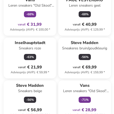
Vans
PAUL VESTERBRO
Leren sneakers "Old Skool"
Leren sneakers geel
bruin
-
68
%
-
68
%
€ 31,99
€ 40,99
vanaf
:
vanaf
:
Adviesprijs (AVP)
:
€ 100,00
*
Adviesprijs (AVP)
:
€ 129,99
*
Inselhauptstadt
Steve Madden
Sneakers roze
Sneakeres bruin/goudkleurig
-
63
%
-
56
%
€ 21,99
€ 69,99
vanaf
:
vanaf
:
Adviesprijs (AVP)
:
€ 59,99
*
Adviesprijs (AVP)
:
€ 159,99
*
family
exclusief
Steve Madden
Vans
Sneakers beige
Leren sneakers "Old Skool"
beige
-
56
%
-
71
%
€ 56,99
€ 28,99
vanaf
:
vanaf
: