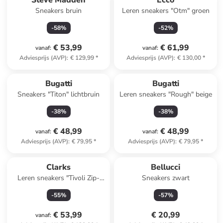
Steve Madden
Ecco
Sneakers bruin
Leren sneakers "Otm" groen
-
58
%
-
52
%
€ 53,99
€ 61,99
vanaf
:
vanaf
:
Adviesprijs (AVP)
:
€ 129,99
*
Adviesprijs (AVP)
:
€ 130,00
*
Bugatti
Bugatti
Sneakers "Titon" lichtbruin
Leren sneakers "Rough" beige
-
38
%
-
38
%
€ 48,99
€ 48,99
vanaf
:
vanaf
:
Adviesprijs (AVP)
:
€ 79,95
*
Adviesprijs (AVP)
:
€ 79,95
*
Clarks
Bellucci
Leren sneakers "Tivoli Zip-
Sneakers zwart
Off" wit
-
55
%
-
57
%
€ 53,99
€ 20,99
vanaf
: