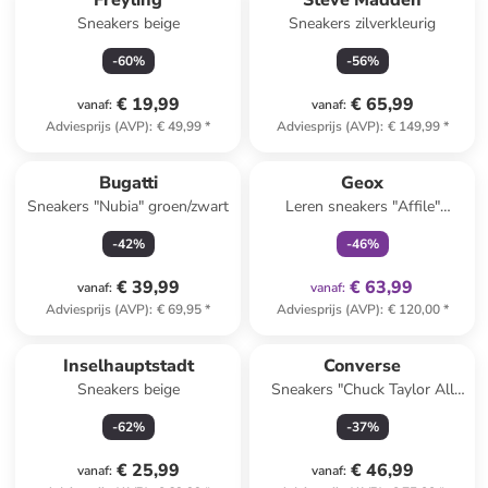
Freyling
Steve Madden
Sneakers beige
Sneakers zilverkleurig
-
60
%
-
56
%
€ 19,99
€ 65,99
vanaf
:
vanaf
:
Adviesprijs (AVP)
:
€ 49,99
*
Adviesprijs (AVP)
:
€ 149,99
*
family
exclusief
Bugatti
Geox
Sneakers "Nubia" groen/zwart
Leren sneakers "Affile"
donkerblauw
-
42
%
-
46
%
€ 39,99
€ 63,99
vanaf
:
vanaf
:
Adviesprijs (AVP)
:
€ 69,95
*
Adviesprijs (AVP)
:
€ 120,00
*
Inselhauptstadt
Converse
Sneakers beige
Sneakers "Chuck Taylor All
Star" zwart
-
62
%
-
37
%
€ 25,99
€ 46,99
vanaf
:
vanaf
: