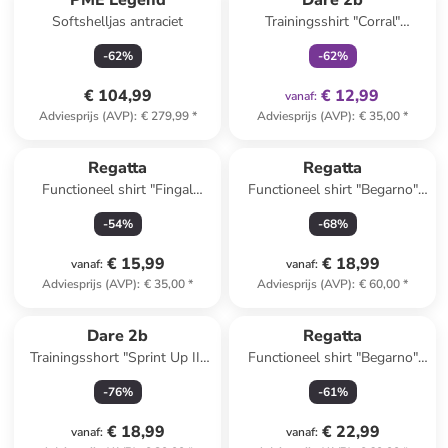
PME Legend
Dare 2b
Softshelljas antraciet
Trainingsshirt "Corral"
lichtblauw
-
62
%
-
62
%
€ 104,99
€ 12,99
vanaf
:
Adviesprijs (AVP)
:
€ 279,99
*
Adviesprijs (AVP)
:
€ 35,00
*
Regatta
Regatta
Functioneel shirt "Fingal
Functioneel shirt "Begarno"
Edition" turquoise
turquoise
-
54
%
-
68
%
€ 15,99
€ 18,99
vanaf
:
vanaf
:
Adviesprijs (AVP)
:
€ 35,00
*
Adviesprijs (AVP)
:
€ 60,00
*
Dare 2b
Regatta
Trainingsshort "Sprint Up II"
Functioneel shirt "Begarno"
zwart
donkerblauw
-
76
%
-
61
%
€ 18,99
€ 22,99
vanaf
:
vanaf
: