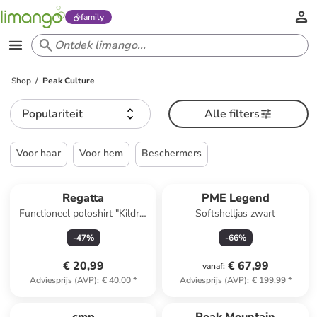
family
Shop
Peak Culture
Populariteit
Alle filters
Voor haar
Voor hem
Beschermers
Regatta
PME Legend
Functioneel poloshirt "Kildra"
Softshelljas zwart
donkerblauw
-
47
%
-
66
%
€ 20,99
€ 67,99
vanaf
:
Adviesprijs (AVP)
:
€ 40,00
*
Adviesprijs (AVP)
:
€ 199,99
*