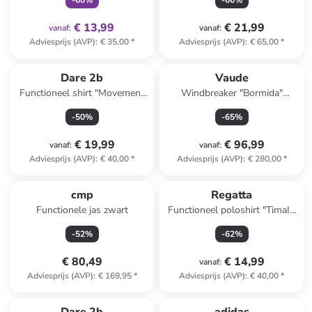
-
60
%
-
66
%
€ 13,99
€ 21,99
vanaf
:
vanaf
:
Adviesprijs (AVP)
:
€ 35,00
*
Adviesprijs (AVP)
:
€ 65,00
*
Dare 2b
Vaude
Functioneel shirt "Movement
Windbreaker "Bormida"
III" geel
donkergroen
-
50
%
-
65
%
€ 19,99
€ 96,99
vanaf
:
vanaf
:
Adviesprijs (AVP)
:
€ 40,00
*
Adviesprijs (AVP)
:
€ 280,00
*
cmp
Regatta
Functionele jas zwart
Functioneel poloshirt "TimaII"
turquoise
-
52
%
-
62
%
€ 80,49
€ 14,99
vanaf
:
Adviesprijs (AVP)
:
€ 169,95
*
Adviesprijs (AVP)
:
€ 40,00
*