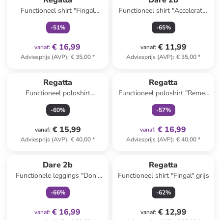
Regatta
Dare 2b
Functioneel shirt "Fingal
Functioneel shirt "Accelerate"
Edition" paars
geel
-
51
%
-
65
%
€ 16,99
€ 11,99
vanaf
:
vanaf
:
Adviesprijs (AVP)
:
€ 35,00
*
Adviesprijs (AVP)
:
€ 35,00
*
family
exclusief
Regatta
Regatta
Functioneel poloshirt
Functioneel poloshirt "Remex
"Maverick V" zalmroze
II" groen
-
60
%
-
57
%
€ 15,99
€ 16,99
vanaf
:
vanaf
:
Adviesprijs (AVP)
:
€ 40,00
*
Adviesprijs (AVP)
:
€ 40,00
*
family
exclusief
Dare 2b
Regatta
Functionele leggings "Don't
Functioneel shirt "Fingal" grijs
Sweat It" mintgroen
-
66
%
-
62
%
€ 16,99
€ 12,99
vanaf
:
vanaf
: