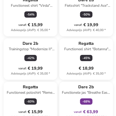
Regatta
Dare 2b
Functioneel shirt "Virda"
Fietsshirt "Trackstand Ace"
groen
grijsblauw
-
54
%
-
50
%
€ 15,99
€ 19,99
vanaf
:
vanaf
:
Adviesprijs (AVP)
:
€ 35,00
*
Adviesprijs (AVP)
:
€ 40,00
*
Dare 2b
Regatta
Trainingstop "Modernize II"
Functioneel shirt "Botanna"
rood
paars
-
42
%
-
45
%
€ 19,99
€ 18,99
vanaf
:
Adviesprijs (AVP)
:
€ 35,00
*
Adviesprijs (AVP)
:
€ 35,00
*
family
exclusief
Regatta
Dare 2b
Functioneel poloshirt "Remex
Functionele jas "Breathe Easy"
II" zalmroze
donkerblauw
-
60
%
-
68
%
€ 15,99
€ 63,99
vanaf
:
vanaf
: