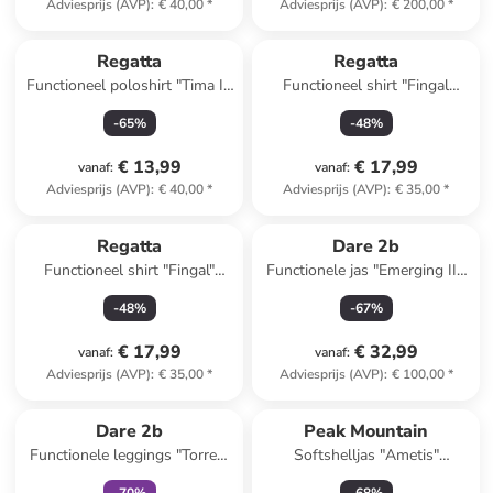
Adviesprijs (AVP)
:
€ 40,00
*
Adviesprijs (AVP)
:
€ 200,00
*
Regatta
Regatta
Functioneel poloshirt "Tima II"
Functioneel shirt "Fingal
grijs
Edition" taupe
-
65
%
-
48
%
€ 13,99
€ 17,99
vanaf
:
vanaf
:
Adviesprijs (AVP)
:
€ 40,00
*
Adviesprijs (AVP)
:
€ 35,00
*
Regatta
Dare 2b
Functioneel shirt "Fingal"
Functionele jas "Emerging III"
beige
crème
-
48
%
-
67
%
€ 17,99
€ 32,99
vanaf
:
vanaf
:
Adviesprijs (AVP)
:
€ 35,00
*
Adviesprijs (AVP)
:
€ 100,00
*
family
exclusief
Dare 2b
Peak Mountain
Functionele leggings "Torrek"
Softshelljas "Ametis"
donkerblauw
zwart/wit