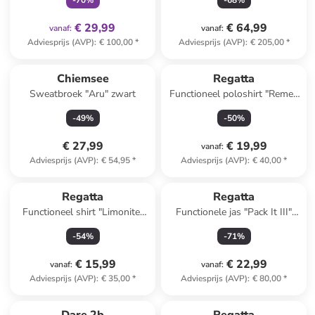
-
70
%
-
68
%
€ 29,99
€ 64,99
vanaf
:
vanaf
:
Adviesprijs (AVP)
:
€ 100,00
*
Adviesprijs (AVP)
:
€ 205,00
*
Chiemsee
Regatta
Sweatbroek "Aru" zwart
Functioneel poloshirt "Remex
II" mosterdgeel
-
49
%
-
50
%
€ 27,99
€ 19,99
vanaf
:
Adviesprijs (AVP)
:
€ 54,95
*
Adviesprijs (AVP)
:
€ 40,00
*
Regatta
Regatta
Functioneel shirt "Limonite"
Functionele jas "Pack It III"
mintgroen
lichtroze
-
54
%
-
71
%
€ 15,99
€ 22,99
vanaf
:
vanaf
:
Adviesprijs (AVP)
:
€ 35,00
*
Adviesprijs (AVP)
:
€ 80,00
*