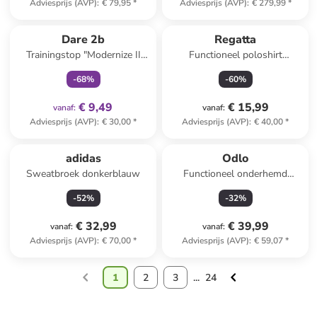
Adviesprijs (AVP)
:
€ 79,95
*
Adviesprijs (AVP)
:
€ 279,99
*
family
exclusief
Dare 2b
Regatta
Trainingstop "Modernize II
Functioneel poloshirt
Vest" lichtblauw
"Maverick V" goudkleurig
-
68
%
-
60
%
€ 9,49
€ 15,99
vanaf
:
vanaf
:
Adviesprijs (AVP)
:
€ 30,00
*
Adviesprijs (AVP)
:
€ 40,00
*
adidas
Odlo
Sweatbroek donkerblauw
Functioneel onderhemd
"Merino 160" zwart
-
52
%
-
32
%
€ 32,99
€ 39,99
vanaf
:
vanaf
:
Adviesprijs (AVP)
:
€ 70,00
*
Adviesprijs (AVP)
:
€ 59,07
*
1
2
3
...
24