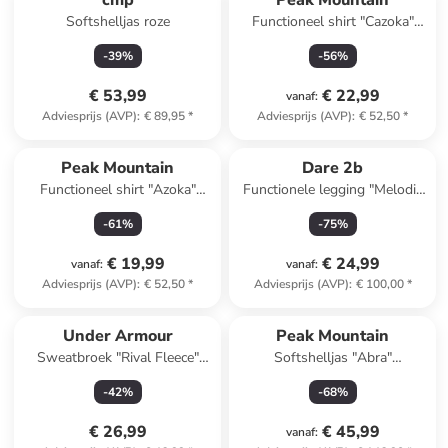
cmp
Peak Mountain
Softshelljas roze
Functioneel shirt "Cazoka"
taupe
-
39
%
-
56
%
€ 53,99
€ 22,99
vanaf
:
Adviesprijs (AVP)
:
€ 89,95
*
Adviesprijs (AVP)
:
€ 52,50
*
Peak Mountain
Dare 2b
Functioneel shirt "Azoka"
Functionele legging "Melodic
taupe
II" zwart
-
61
%
-
75
%
€ 19,99
€ 24,99
vanaf
:
vanaf
:
Adviesprijs (AVP)
:
€ 52,50
*
Adviesprijs (AVP)
:
€ 100,00
*
Under Armour
Peak Mountain
Sweatbroek "Rival Fleece"
Softshelljas "Abra"
zwart
donkerblauw
-
42
%
-
68
%
€ 26,99
€ 45,99
vanaf
: