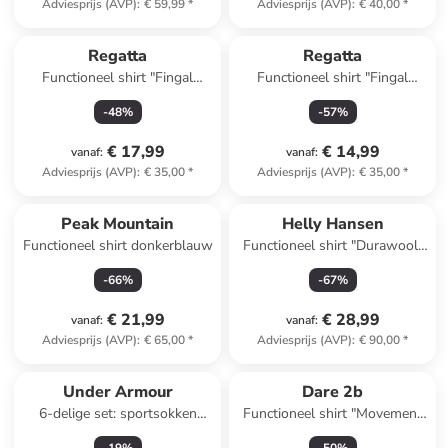
Adviesprijs (AVP)
:
€ 59,99
*
Adviesprijs (AVP)
:
€ 40,00
*
Regatta
Regatta
Functioneel shirt "Fingal
Functioneel shirt "Fingal
Stretch" roestrood
Stretch" mintgroen
-
48
%
-
57
%
€ 17,99
€ 14,99
vanaf
:
vanaf
:
Adviesprijs (AVP)
:
€ 35,00
*
Adviesprijs (AVP)
:
€ 35,00
*
Peak Mountain
Helly Hansen
Functioneel shirt donkerblauw
Functioneel shirt "Durawool"
lichtbruin
-
66
%
-
67
%
€ 21,99
€ 28,99
vanaf
:
vanaf
:
Adviesprijs (AVP)
:
€ 65,00
*
Adviesprijs (AVP)
:
€ 90,00
*
Under Armour
Dare 2b
6-delige set: sportsokken
Functioneel shirt "Movement
"Essential" wit/zwart/grijs
III" kaki