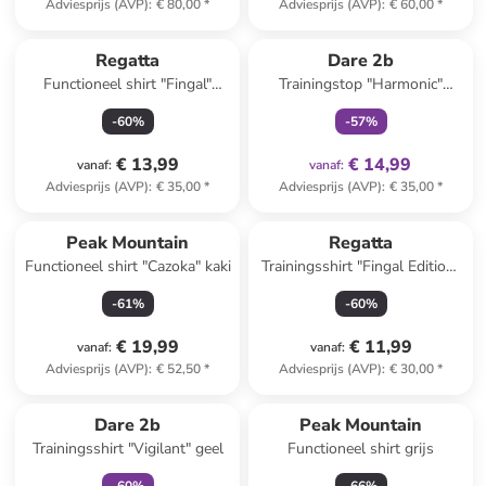
Adviesprijs (AVP)
:
€ 80,00
*
Adviesprijs (AVP)
:
€ 60,00
*
family
exclusief
Regatta
Dare 2b
Functioneel shirt "Fingal"
Trainingstop "Harmonic"
lichtroze
donkerblauw
-
60
%
-
57
%
€ 13,99
€ 14,99
vanaf
:
vanaf
:
Adviesprijs (AVP)
:
€ 35,00
*
Adviesprijs (AVP)
:
€ 35,00
*
Peak Mountain
Regatta
Functioneel shirt "Cazoka" kaki
Trainingsshirt "Fingal Edition"
zwart
-
61
%
-
60
%
€ 19,99
€ 11,99
vanaf
:
vanaf
:
Adviesprijs (AVP)
:
€ 52,50
*
Adviesprijs (AVP)
:
€ 30,00
*
family
exclusief
Dare 2b
Peak Mountain
Trainingsshirt "Vigilant" geel
Functioneel shirt grijs