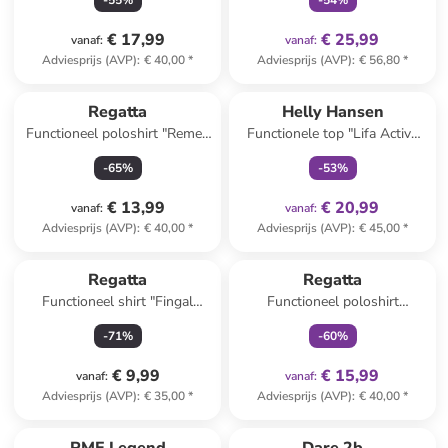
-
55
%
-
54
%
€ 17,99
€ 25,99
vanaf
:
vanaf
:
Adviesprijs (AVP)
:
€ 40,00
*
Adviesprijs (AVP)
:
€ 56,80
*
family
exclusief
Regatta
Helly Hansen
Functioneel poloshirt "Remex
Functionele top "Lifa Active
II" turquoise
Solen" wit
-
65
%
-
53
%
€ 13,99
€ 20,99
vanaf
:
vanaf
:
Adviesprijs (AVP)
:
€ 40,00
*
Adviesprijs (AVP)
:
€ 45,00
*
family
exclusief
Regatta
Regatta
Functioneel shirt "Fingal
Functioneel poloshirt
Edition" lichtroze
"Maverick V" turquoise
-
71
%
-
60
%
€ 9,99
€ 15,99
vanaf
:
vanaf
:
Adviesprijs (AVP)
:
€ 35,00
*
Adviesprijs (AVP)
:
€ 40,00
*
family
exclusief