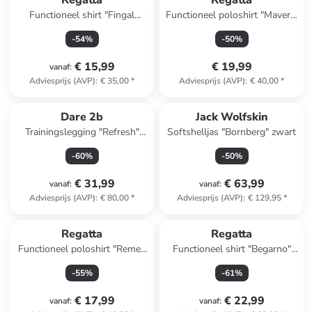
Regatta
Regatta
Functioneel shirt "Fingal
Functioneel poloshirt "Maverik
Edition" mintgroen
Stretch" blauw
-
54
%
-
50
%
€ 15,99
€ 19,99
vanaf
:
Adviesprijs (AVP)
:
€ 35,00
*
Adviesprijs (AVP)
:
€ 40,00
*
Dare 2b
Jack Wolfskin
Trainingslegging "Refresh"
Softshelljas "Bornberg" zwart
zwart
-
60
%
-
50
%
€ 31,99
€ 63,99
vanaf
:
vanaf
:
Adviesprijs (AVP)
:
€ 80,00
*
Adviesprijs (AVP)
:
€ 129,95
*
Regatta
Regatta
Functioneel poloshirt "Remex
Functioneel shirt "Begarno"
II" donkergroen
rood
-
55
%
-
61
%
€ 17,99
€ 22,99
vanaf
:
vanaf
: