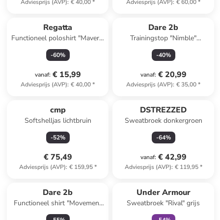
Adviesprijs (AVP)
:
€ 40,00
*
Adviesprijs (AVP)
:
€ 60,00
*
Regatta
Dare 2b
Functioneel poloshirt "Maverik
Trainingstop "Nimble"
Stretch" petrol
donkerblauw
-
60
%
-
40
%
€ 15,99
€ 20,99
vanaf
:
vanaf
:
Adviesprijs (AVP)
:
€ 40,00
*
Adviesprijs (AVP)
:
€ 35,00
*
cmp
DSTREZZED
Softshelljas lichtbruin
Sweatbroek donkergroen
-
52
%
-
64
%
€ 75,49
€ 42,99
vanaf
:
Adviesprijs (AVP)
:
€ 159,95
*
Adviesprijs (AVP)
:
€ 119,95
*
family
exclusief
Dare 2b
Under Armour
Functioneel shirt "Movement
Sweatbroek "Rival" grijs
III" in Terrakotta