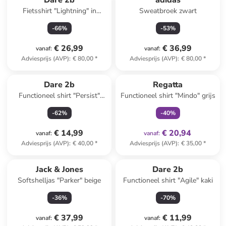
Dare 2b
adidas
Fietsshirt "Lightning" in
Sweatbroek zwart
Terrakotta
-
66
%
-
53
%
€ 26,99
€ 36,99
vanaf
:
vanaf
:
Adviesprijs (AVP)
:
€ 80,00
*
Adviesprijs (AVP)
:
€ 80,00
*
family
exclusief
Dare 2b
Regatta
Functioneel shirt "Persist"
Functioneel shirt "Mindo" grijs
oranje
-
62
%
-
40
%
€ 14,99
€ 20,94
vanaf
:
vanaf
:
Adviesprijs (AVP)
:
€ 40,00
*
Adviesprijs (AVP)
:
€ 35,00
*
Jack & Jones
Dare 2b
Softshelljas "Parker" beige
Functioneel shirt "Agile" kaki
-
36
%
-
70
%
€ 37,99
€ 11,99
vanaf
:
vanaf
: