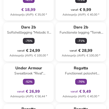
-
45
%
-
75
%
€ 18,99
€ 9,99
vanaf
:
Adviesprijs (AVP)
:
€ 35,00
*
Adviesprijs (AVP)
:
€ 40,00
*
Dare 2b
Dare 2b
Softshelllegging "Melodic II"
Functionele legging "Torrek"
donkerblauw
zwart
-
75
%
-
71
%
€ 24,99
€ 28,99
vanaf
:
vanaf
:
Adviesprijs (AVP)
:
€ 100,00
*
Adviesprijs (AVP)
:
€ 100,00
*
family
exclusief
family
exclusief
Under Armour
Regatta
Sweatbroek "Rival"
Functioneel poloshirt
donkerblauw
"Maverick V" turquoise
-
52
%
-
76
%
€ 26,99
€ 9,49
vanaf
:
vanaf
:
Adviesprijs (AVP)
:
€ 56,44
*
Adviesprijs (AVP)
:
€ 40,00
*