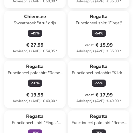
Adviesprijs (AVP)
:
€ 50,00
*
Adviesprijs (AVP)
:
€ 35,00
*
Chiemsee
Regatta
Sweatbroek "Aru" grijs
Functioneel shirt "Fingal"
petrol
-
49
%
-
54
%
€ 27,99
€ 15,99
vanaf
:
Adviesprijs (AVP)
:
€ 54,95
*
Adviesprijs (AVP)
:
€ 35,00
*
Regatta
Regatta
Functioneel poloshirt "Remex
Functioneel poloshirt "Kildra"
II" wit
in Rostbraun
-
50
%
-
55
%
€ 19,99
€ 17,99
vanaf
:
Adviesprijs (AVP)
:
€ 40,00
*
Adviesprijs (AVP)
:
€ 40,00
*
family
exclusief
Regatta
Regatta
Functioneel shirt "Fingal"
Functioneel poloshirt "Remex
mintgroen
II" zwart