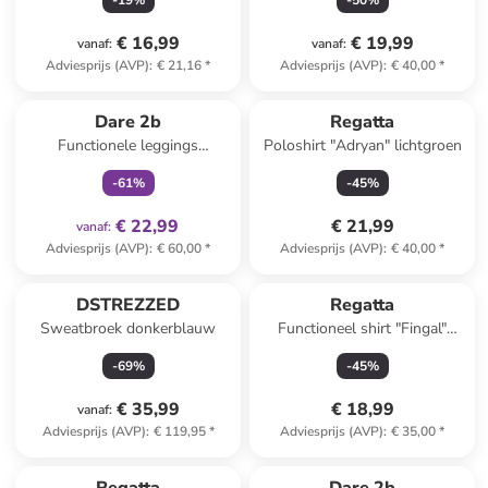
-
19
%
-
50
%
€ 16,99
€ 19,99
vanaf
:
vanaf
:
Adviesprijs (AVP)
:
€ 21,16
*
Adviesprijs (AVP)
:
€ 40,00
*
family
exclusief
Dare 2b
Regatta
Functionele leggings
Poloshirt "Adryan" lichtgroen
"Influential II" donkerblauw
-
61
%
-
45
%
€ 22,99
€ 21,99
vanaf
:
Adviesprijs (AVP)
:
€ 60,00
*
Adviesprijs (AVP)
:
€ 40,00
*
DSTREZZED
Regatta
Sweatbroek donkerblauw
Functioneel shirt "Fingal"
donkerblauw
-
69
%
-
45
%
€ 35,99
€ 18,99
vanaf
:
Adviesprijs (AVP)
:
€ 119,95
*
Adviesprijs (AVP)
:
€ 35,00
*