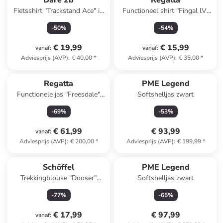
Dare 2b
Regatta
Fietsshirt "Trackstand Ace" in
Functioneel shirt "Fingal lV"
Terrakotta
donkerblauw
-
50
%
-
54
%
€ 19,99
€ 15,99
vanaf
:
vanaf
:
Adviesprijs (AVP)
:
€ 40,00
*
Adviesprijs (AVP)
:
€ 35,00
*
Regatta
PME Legend
Functionele jas "Freesdale"
Softshelljas zwart
grijs
-
69
%
-
53
%
€ 61,99
€ 93,99
vanaf
:
Adviesprijs (AVP)
:
€ 200,00
*
Adviesprijs (AVP)
:
€ 199,99
*
Schöffel
PME Legend
Trekkingblouse "Dooser"
Softshelljas zwart
olijfgroen
-
77
%
-
65
%
€ 17,99
€ 97,99
vanaf
: