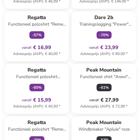
Adviesprijs (AVP)
:
€ 46,99
*
Adviesprijs (AVP)
:
€ 146,90
*
family
exclusief
family
exclusief
Regatta
Dare 2b
Functioneel poloshirt "Remex
Trainingslegging "Power"
II" lichtgroen
beskleurig
-
57
%
-
70
%
€ 16,99
€ 23,99
vanaf
:
vanaf
:
Adviesprijs (AVP)
:
€ 40,00
*
Adviesprijs (AVP)
:
€ 80,00
*
family
exclusief
Regatta
Peak Mountain
Functioneel poloshirt
Functioneel shirt "Anevi"
"Maverick V" paars
lichtroze
-
60
%
-
61
%
€ 15,99
€ 27,99
vanaf
:
vanaf
:
Adviesprijs (AVP)
:
€ 40,00
*
Adviesprijs (AVP)
:
€ 72,90
*
family
exclusief
Regatta
Peak Mountain
Functioneel poloshirt "Remex
Windbreaker "Apluie" roze
II" lichtroze