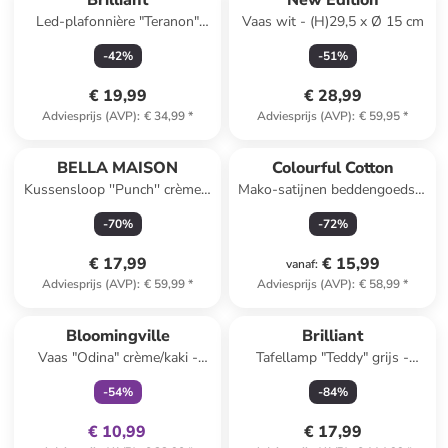
Brilliant
New Edition
Led-plafonnière "Teranon"
Vaas wit - (H)29,5 x Ø 15 cm
naturel/wit - EEK F (A tot G)
-
42
%
-
51
%
€ 19,99
€ 28,99
Adviesprijs (AVP)
:
€ 34,99
*
Adviesprijs (AVP)
:
€ 59,95
*
BELLA MAISON
Colourful Cotton
Kussensloop ''Punch'' crème -
Mako-satijnen beddengoedset
(L)35 x (B)50 cm
"Maze" wit/groen
-
70
%
-
72
%
€ 17,99
€ 15,99
vanaf
:
Adviesprijs (AVP)
:
€ 59,99
*
Adviesprijs (AVP)
:
€ 58,99
*
family
exclusief
Bloomingville
Brilliant
Vaas "Odina" crème/kaki -
Tafellamp "Teddy" grijs -
(H)21 x Ø 9 cm
(H)30 x Ø 23 cm
-
54
%
-
84
%
€ 10,99
€ 17,99