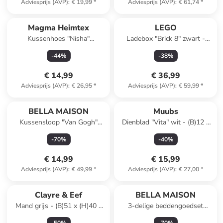
Adviesprijs (AVP)
:
€ 19,99
*
Adviesprijs (AVP)
:
€ 61,74
*
Magma Heimtex
LEGO
Kussenhoes "Nisha"
Ladebox "Brick 8" zwart -
crème/lichtroze - (L)30 x (B)50
(B)50 x (H)18 x (D)25 cm
-
44
%
-
38
%
cm
€ 14,99
€ 36,99
Adviesprijs (AVP)
:
€ 26,95
*
Adviesprijs (AVP)
:
€ 59,99
*
BELLA MAISON
Muubs
Kussensloop "Van Gogh"
Dienblad "Vita" wit - (B)12 x
wit/turquoise - (L)43 x (B)43
(H)2,5 x (D)12 cm
-
70
%
-
40
%
cm
€ 14,99
€ 15,99
Adviesprijs (AVP)
:
€ 49,99
*
Adviesprijs (AVP)
:
€ 27,00
*
Clayre & Eef
BELLA MAISON
Mand grijs - (B)51 x (H)40 x
3-delige beddengoedset
(D)22 cm
''Daisy'' beige