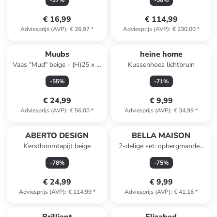
-
37
%
-
50
%
€ 16,99
€ 114,99
Adviesprijs (AVP)
:
€ 26,97
*
Adviesprijs (AVP)
:
€ 230,00
*
Muubs
heine home
Vaas "Mud" beige - (H)25 x Ø
Kussenhoes lichtbruin
16 cm
-
55
%
-
71
%
€ 24,99
€ 9,99
Adviesprijs (AVP)
:
€ 56,00
*
Adviesprijs (AVP)
:
€ 34,99
*
ABERTO DESIGN
BELLA MAISON
Kerstboomtapijt beige
2-delige set: opbergmanden
blauw/wit
-
78
%
-
75
%
€ 24,99
€ 9,99
Adviesprijs (AVP)
:
€ 114,99
*
Adviesprijs (AVP)
:
€ 41,16
*