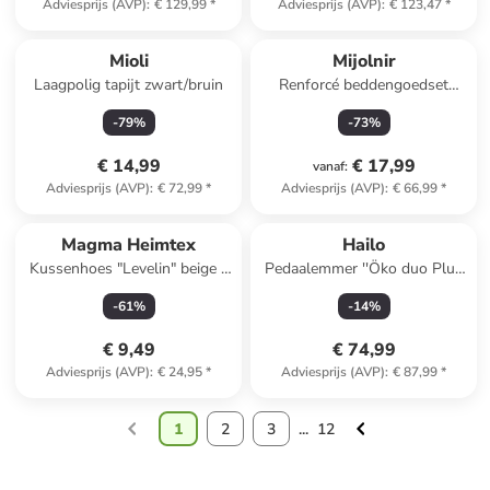
Adviesprijs (AVP)
:
€ 129,99
*
Adviesprijs (AVP)
:
€ 123,47
*
Mioli
Mijolnir
Laagpolig tapijt zwart/bruin
Renforcé beddengoedset
beige
-
79
%
-
73
%
€ 14,99
€ 17,99
vanaf
:
Adviesprijs (AVP)
:
€ 72,99
*
Adviesprijs (AVP)
:
€ 66,99
*
Magma Heimtex
Hailo
Kussenhoes "Levelin" beige -
Pedaalemmer ''Öko duo Plus
(L)40 x (B)40 cm
M'' zilverkleurig - (B)32 x
-
61
%
-
14
%
(H)43 x (D)33 cm
€ 9,49
€ 74,99
Adviesprijs (AVP)
:
€ 24,95
*
Adviesprijs (AVP)
:
€ 87,99
*
1
2
3
...
12