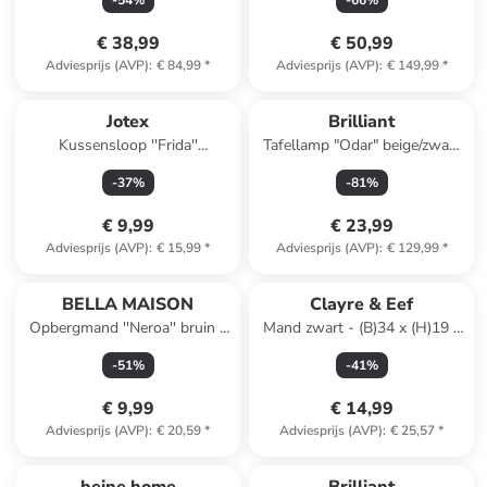
-
54
%
-
66
%
(A tot G)
€ 38,99
€ 50,99
Adviesprijs (AVP)
:
€ 84,99
*
Adviesprijs (AVP)
:
€ 149,99
*
Jotex
Brilliant
Kussensloop ''Frida''
Tafellamp "Odar" beige/zwart
lichtbruin/geel
- (H)48 cm
-
37
%
-
81
%
€ 9,99
€ 23,99
Adviesprijs (AVP)
:
€ 15,99
*
Adviesprijs (AVP)
:
€ 129,99
*
BELLA MAISON
Clayre & Eef
Opbergmand ''Neroa'' bruin -
Mand zwart - (B)34 x (H)19 x
(B)29 x (H)20 x (D)24 cm
(D)8 cm
-
51
%
-
41
%
€ 9,99
€ 14,99
Adviesprijs (AVP)
:
€ 20,59
*
Adviesprijs (AVP)
:
€ 25,57
*