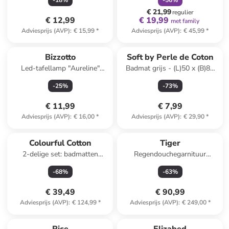
-
18
%
-
56
%
15,5 cm
€ 21,99
regulier
€ 12,99
€ 19,99
met family
Adviesprijs (AVP)
:
€ 15,99
*
Adviesprijs (AVP)
:
€ 45,99
*
Bizzotto
Soft by Perle de Coton
Led-tafellamp "Aureline"
Badmat grijs - (L)50 x (B)80
taupe - (H)19 x Ø 12 cm
cm
-
25
%
-
73
%
€ 11,99
€ 7,99
Adviesprijs (AVP)
:
€ 16,00
*
Adviesprijs (AVP)
:
€ 29,90
*
Colourful Cotton
Tiger
2-delige set: badmatten
Regendouchegarnituur
"Havai" bruin
"Akcent" zilverkleurig/wit
-
68
%
-
63
%
€ 39,49
€ 90,99
Adviesprijs (AVP)
:
€ 124,99
*
Adviesprijs (AVP)
:
€ 249,00
*