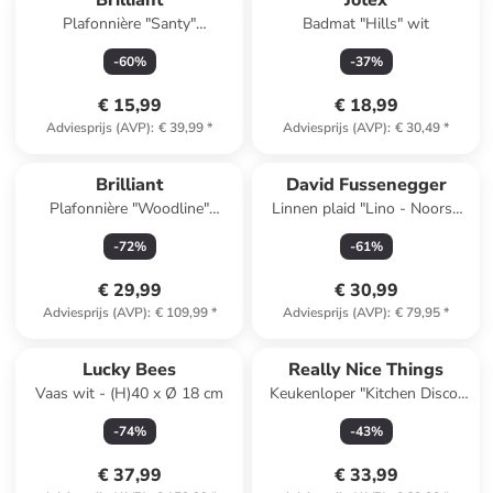
Brilliant
Jotex
Plafonnière "Santy"
Badmat "Hills" wit
zwart/lichtbruin - (B)38 x
-
60
%
-
37
%
(H)7,7 x (D)19,5 cm
€ 15,99
€ 18,99
Adviesprijs (AVP)
:
€ 39,99
*
Adviesprijs (AVP)
:
€ 30,49
*
Brilliant
David Fussenegger
Plafonnière "Woodline"
Linnen plaid "Lino - Noorse
naturel - (H)24,5 x Ø 36 cm
borduursels" beige
-
72
%
-
61
%
€ 29,99
€ 30,99
Adviesprijs (AVP)
:
€ 109,99
*
Adviesprijs (AVP)
:
€ 79,95
*
Reeds in een ander winkelwagentje
Lucky Bees
Really Nice Things
Vaas wit - (H)40 x Ø 18 cm
Keukenloper "Kitchen Disco"
beige/rood - (L)135 x (B)55 cm
-
74
%
-
43
%
€ 37,99
€ 33,99