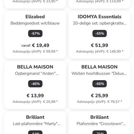
Adviesprijs (AVP)
:
€ 23,90
*
Adviesprijs (AVP)
:
€ 114,99
*
Elizabed
IDOMYA Essentials
Beddengoedset wit/blauw
20-delige set: opbergkratten
lichtbruin - (B)35 x (H)23,5 x
-
67
%
-
65
%
(D)13,5 cm
€ 19,49
€ 51,99
vanaf
:
Adviesprijs (AVP)
:
€ 59,99
*
Adviesprijs (AVP)
:
€ 149,90
*
BELLA MAISON
BELLA MAISON
Opbergmand ''Arden''
Wollen hoofdkussen "Deluxe"
lichtbruin - (B)31 x (H)13 x
wit - (L)50 x (B)70 cm
-
46
%
-
66
%
(D)22 cm
€ 13,99
€ 25,99
Adviesprijs (AVP)
:
€ 25,98
*
Adviesprijs (AVP)
:
€ 78,57
*
Brilliant
Brilliant
Led-plafonnière "Marty"
Plafonnière "Crosstown"
goudkleurig/zwart - EEK G (A
naturel - (H)19,5 x Ø 45 cm