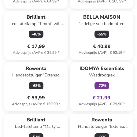
Adviesprijs (AVP)
:
€ 64,99
*
Adviesprijs (AVP)
:
€ 165,99
*
Brilliant
BELLA MAISON
Led-tafellamp "Timmi" wit -
2-delige set: badmatten
EEK G (A tot G)
"Sunshine" lichtbruin
-
48
%
-
55
%
€ 17,99
€ 40,99
Adviesprijs (AVP)
:
€ 34,99
*
Adviesprijs (AVP)
:
€ 92,15
*
family
exclusief
Rowenta
IDOMYA Essentials
Handstofzuiger "Extenso
Wasdroogrek
Cyclonic" zwart/zilverkleurig
zilverkleurig/zwart - (B)68 x
-
68
%
-
72
%
(H)125 x (D)42 cm
€ 53,99
€ 21,99
Adviesprijs (AVP)
:
€ 169,99
*
Adviesprijs (AVP)
:
€ 79,90
*
Brilliant
Rowenta
Led-tafellamp "Marty"
Handstofzuiger "Extenso
goudkleurig/Schwaz - EEK G
Cyclonic" blauw/wit