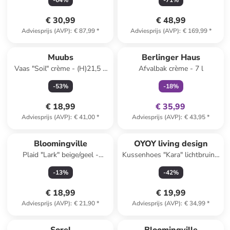
-
64
%
-
71
%
tot G)
€ 30,99
€ 48,99
Adviesprijs (AVP)
:
€ 87,99
*
Adviesprijs (AVP)
:
€ 169,99
*
family
exclusief
Muubs
Berlinger Haus
Vaas "Soil" crème - (H)21,5 x
Afvalbak crème - 7 l
Ø 18 cm
-
53
%
-
18
%
€ 18,99
€ 35,99
Adviesprijs (AVP)
:
€ 41,00
*
Adviesprijs (AVP)
:
€ 43,95
*
Bloomingville
OYOY living design
Plaid "Lark" beige/geel -
Kussenhoes "Kara" lichtbruin -
(L)160 x (B)130 cm
(L)40 x (B)60 cm
-
13
%
-
42
%
€ 18,99
€ 19,99
Adviesprijs (AVP)
:
€ 21,90
*
Adviesprijs (AVP)
:
€ 34,99
*
family
korting
family
exclusief