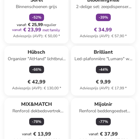
Sorel
Bloomingville
Binnenschoenen grijs
2-delige set: zeepdispensers
"Bea" beige
-
52
%
-
39
%
€ 25,99
vanaf
:
regulier
€ 23,99
€ 34,99
vanaf
:
met family
Adviesprijs (AVP)
:
€ 50,00
*
Adviesprijs (AVP)
:
€ 57,90
*
Hübsch
Brilliant
Organizer "AtHand" lichtbruin
Led-plafonnière "Lumaro" wit
- (B)48 x (H)18 x (D)9 cm
- EEK D (A tot G)
-
66
%
-
44
%
€ 42,99
€ 9,99
Adviesprijs (AVP)
:
€ 130,00
*
Adviesprijs (AVP)
:
€ 17,99
*
MIX&MATCH
Mijolnir
Renforcé dekbedovertrek
Renforcé beddengoedset
donkerbeige
crème/beige
-
78
%
-
77
%
€ 13,99
€ 37,99
vanaf
:
vanaf
: