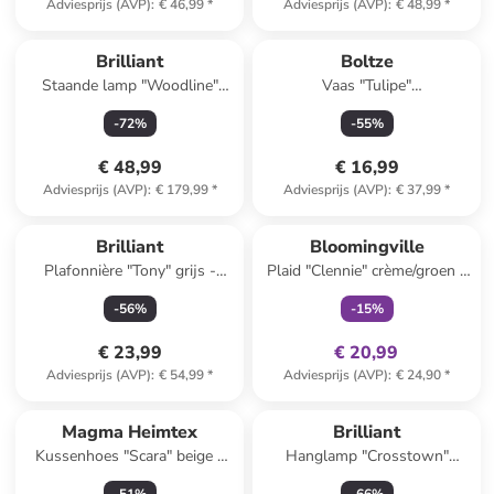
Adviesprijs (AVP)
:
€ 46,99
*
Adviesprijs (AVP)
:
€ 48,99
*
Brilliant
Boltze
Staande lamp "Woodline"
Vaas "Tulipe"
naturel - (H)139 x Ø 36 cm
crème/meerkleurig - (B)11,5 x
-
72
%
-
55
%
(H)13,5 x (T)11 cm
€ 48,99
€ 16,99
Adviesprijs (AVP)
:
€ 179,99
*
Adviesprijs (AVP)
:
€ 37,99
*
family
exclusief
Brilliant
Bloomingville
Plafonnière "Tony" grijs -
Plaid "Clennie" crème/groen -
(H)24 x Ø 35 cm
(L)160 x (B)130 cm
-
56
%
-
15
%
€ 23,99
€ 20,99
Adviesprijs (AVP)
:
€ 54,99
*
Adviesprijs (AVP)
:
€ 24,90
*
Magma Heimtex
Brilliant
Kussenhoes "Scara" beige -
Hanglamp "Crosstown"
(L)45 x (B)45 cm
naturel - Ø 56 cm