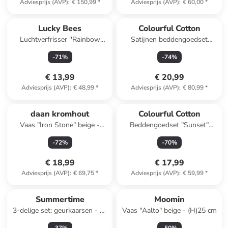
Adviesprijs (AVP)
:
€ 150,99
*
Adviesprijs (AVP)
:
€ 60,00
*
Lucky Bees
Colourful Cotton
Luchtverfrisser ''Rainbow
Satijnen beddengoedset
Muse'' goudkleurig - 100 ml
"Petibor" beige/wit
-
71
%
-
74
%
€ 13,99
€ 20,99
Adviesprijs (AVP)
:
€ 48,99
*
Adviesprijs (AVP)
:
€ 80,99
*
daan kromhout
Colourful Cotton
Vaas "Iron Stone" beige -
Beddengoedset "Sunset"
(H)27 x Ø 21 cm
wit/meerkleurig
-
72
%
-
70
%
€ 18,99
€ 17,99
Adviesprijs (AVP)
:
€ 69,75
*
Adviesprijs (AVP)
:
€ 59,99
*
Reeds in een ander winkelwagentje
Summertime
Moomin
3-delige set: geurkaarsen - 3x
Vaas "Aalto" beige - (H)25 cm
120 g (verrassingsproduct)