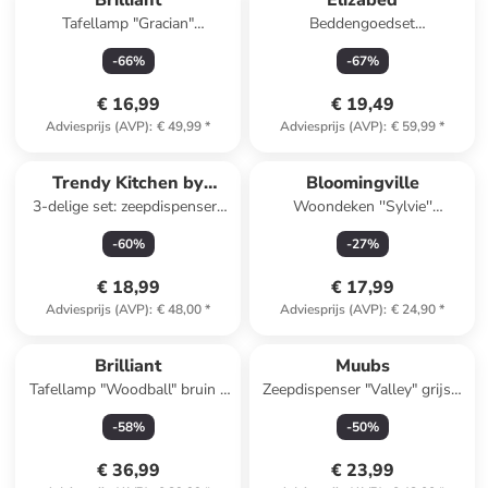
Brilliant
Elizabed
Tafellamp "Gracian"
Beddengoedset
goudkleurig - (H)28 x Ø 13
wit/lichtroze/meerkleurig
-
66
%
-
67
%
cm
€ 16,99
€ 19,49
Adviesprijs (AVP)
:
€ 49,99
*
Adviesprijs (AVP)
:
€ 59,99
*
Trendy Kitchen by
Bloomingville
3-delige set: zeepdispensers
Woondeken ''Sylvie''
EXCÉLSA
"Peanuts" crème/blauw
wit/meerkleurig - (L)160 x
-
60
%
-
27
%
(B)130 cm
€ 18,99
€ 17,99
Adviesprijs (AVP)
:
€ 48,00
*
Adviesprijs (AVP)
:
€ 24,90
*
Brilliant
Muubs
Tafellamp "Woodball" bruin -
Zeepdispenser "Valley" grijs -
(H)48,5 x Ø 28 cm
(H)12 x Ø 11 cm
-
58
%
-
50
%
€ 36,99
€ 23,99