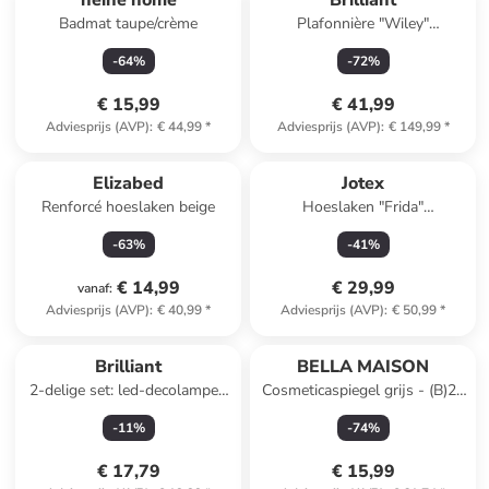
heine home
Brilliant
Badmat taupe/crème
Plafonnière "Wiley"
naturel/zwart - (B)67 x (D)13
-
64
%
-
72
%
cm
€ 15,99
€ 41,99
Adviesprijs (AVP)
:
€ 44,99
*
Adviesprijs (AVP)
:
€ 149,99
*
Reeds in een ander winkelwagentje
Elizabed
Jotex
Renforcé hoeslaken beige
Hoeslaken "Frida"
lichtbruin/geel
-
63
%
-
41
%
€ 14,99
€ 29,99
vanaf
:
Adviesprijs (AVP)
:
€ 40,99
*
Adviesprijs (AVP)
:
€ 50,99
*
Reeds in een ander winkelwagentje
Brilliant
BELLA MAISON
2-delige set: led-decolampen
Cosmeticaspiegel grijs - (B)22
"Illusion" grijs - (H)15,5 x Ø 8
x (H)23 x (D)14 cm
-
11
%
-
74
%
cm
€ 17,79
€ 15,99