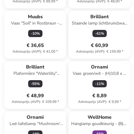
Adviesprijs (AVP)
:
€ 89,99
*
Adviesprijs (AVP)
:
€ 48,00
*
Muubs
Brilliant
Vaas "Soil" in Rostbraun -
Staande lamp lichtbruin/zwart
(H)21,5 x Ø 18 cm
- (H)161,5 x Ø 38 cm
-
10
%
-
61
%
€ 36,65
€ 60,99
Adviesprijs (AVP)
:
€ 41,00
*
Adviesprijs (AVP)
:
€ 159,99
*
Brilliant
Ornami
Plafonnière "Waterlilly"
Vaas groen/wit - (H)10,8 x Ø
lichtbruin/grijs - Ø 35 cm
10,7 cm
-
55
%
-
11
%
€ 48,99
€ 8,89
Adviesprijs (AVP)
:
€ 109,99
*
Adviesprijs (AVP)
:
€ 9,99
*
family
korting
Ornami
WellHome
Led-tafellamp ''Mushroom''
Hanglamp goudkleurig - (B)50
zilverkleurig - (H)20,5 x Ø
x (H)30 cm