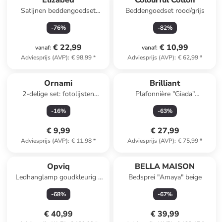
Elizabed
Colourful Cotton
Satijnen beddengoedset
Beddengoedset rood/grijs
beige/wit
-
76
%
-
82
%
€ 22,99
€ 10,99
vanaf
:
vanaf
:
Adviesprijs (AVP)
:
€ 98,99
*
Adviesprijs (AVP)
:
€ 62,99
*
Ornami
Brilliant
2-delige set: fotolijsten
Plafonnière "Giada"
goudkleurig - (L)18,2 x (B)13,2
zwart/naturel - (B)74 x (H)17
-
16
%
-
63
%
cm
x (D)10 cm
€ 9,99
€ 27,99
Adviesprijs (AVP)
:
€ 11,98
*
Adviesprijs (AVP)
:
€ 75,99
*
Opviq
BELLA MAISON
Ledhanglamp goudkleurig -
Bedsprei "Amaya" beige
(L)20 cm
-
68
%
-
67
%
€ 40,99
€ 39,99