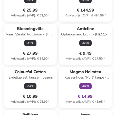
-
50
%
-
70
%
€ 25,99
€ 144,99
Adviesprijs (AVP)
:
€ 52,00
*
Adviesprijs (AVP)
:
€ 494,99
*
Bloomingville
Anticline
Vaas "Zenta" lichtbruin - (H)32
Opbergmand bruin - (H)22,5 x
x Ø 13 cm
Ø 32 cm
-
19
%
-
65
%
€ 27,99
€ 9,49
Adviesprijs (AVP)
:
€ 34,90
*
Adviesprijs (AVP)
:
€ 27,50
*
family
exclusief
Colourful Cotton
Magma Heimtex
2-delige set: kussenhoezen
Kussenhoes "Purl" taupe -
wit
(L)50 x (B)50 cm
-
57
%
-
67
%
€ 10,99
€ 14,99
Adviesprijs (AVP)
:
€ 25,99
*
Adviesprijs (AVP)
:
€ 45,95
*