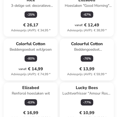
Rice
Elizabed
3-delige set: decoratieve
Hoeslaken "Good Morning"
objecten groen/wit
grijs
-
25
%
-
67
%
€ 26,17
€ 12,49
vanaf
:
Adviesprijs (AVP)
:
€ 34,95
*
Adviesprijs (AVP)
:
€ 38,99
*
Colorful Cotton
Colourful Cotton
Beddengoedset wit/groen
Beddengoedset
donkerblauw/wit
-
80
%
-
76
%
€ 14,99
€ 13,99
vanaf
:
Adviesprijs (AVP)
:
€ 74,99
*
Adviesprijs (AVP)
:
€ 59,99
*
Elizabed
Lucky Bees
Renforcé hoeslaken wit
Luchtverfrisser ''Amour Rose''
rood - 100 ml
-
63
%
-
77
%
€ 16,99
€ 10,99