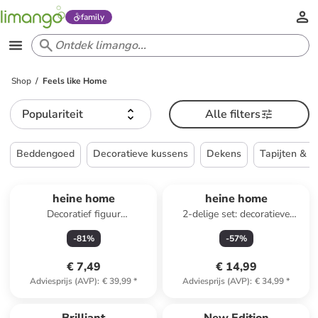
family
Shop
Feels like Home
Populariteit
Alle filters
Beddengoed
Decoratieve kussens
Dekens
Tapijten & v
heine home
heine home
Decoratief figuur
2-delige set: decoratieve
wit/lichtbruin - (B)16,5 x
objecten crème/rood
-
81
%
-
57
%
(H)19,5 x (D)10,5 cm
€ 7,49
€ 14,99
Adviesprijs (AVP)
:
€ 39,99
*
Adviesprijs (AVP)
:
€ 34,99
*