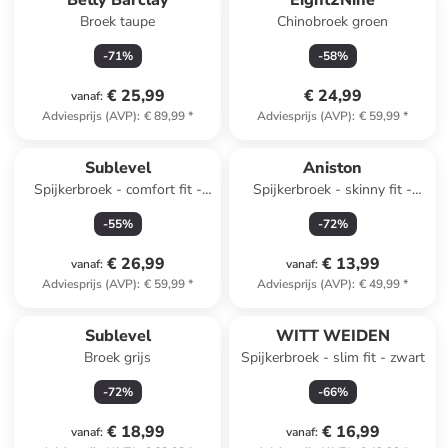
Betty Barclay
Eight2Nine
Broek taupe
Chinobroek groen
-
71
%
-
58
%
€ 25,99
€ 24,99
vanaf
:
Adviesprijs (AVP)
:
€ 89,99
*
Adviesprijs (AVP)
:
€ 59,99
*
Sublevel
Aniston
Spijkerbroek - comfort fit -
Spijkerbroek - skinny fit -
lichtblauw
blauw
-
55
%
-
72
%
€ 26,99
€ 13,99
vanaf
:
vanaf
:
Adviesprijs (AVP)
:
€ 59,99
*
Adviesprijs (AVP)
:
€ 49,99
*
Sublevel
WITT WEIDEN
Broek grijs
Spijkerbroek - slim fit - zwart
-
72
%
-
66
%
€ 18,99
€ 16,99
vanaf
:
vanaf
: