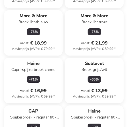
Adviesprijs (AVP)
:
€ 39,99
*
Adviesprijs (AVP)
:
€ 69,99
*
More & More
More & More
Broek lichtblauw
Broek lichtroze
-
76
%
-
75
%
€ 18,99
€ 21,99
vanaf
:
vanaf
:
Adviesprijs (AVP)
:
€ 79,99
*
Adviesprijs (AVP)
:
€ 89,99
*
Heine
Sublevel
Capri-spijkerbroek crème
Broek grijs/wit
-
71
%
-
65
%
€ 16,99
€ 13,99
vanaf
:
vanaf
:
Adviesprijs (AVP)
:
€ 59,99
*
Adviesprijs (AVP)
:
€ 39,99
*
GAP
Heine
Spijkerbroek - regular fit -
Spijkerbroek - regular fit -
donkerblauw
donkerblauw