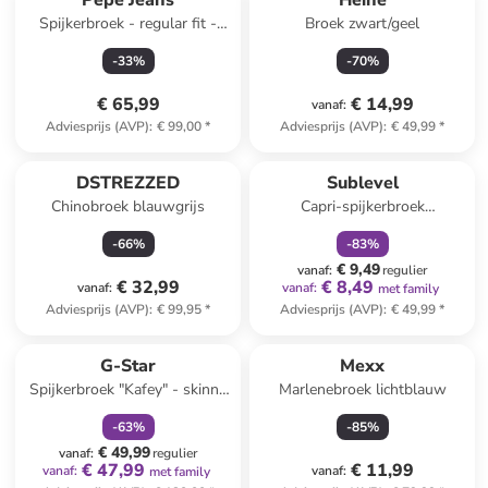
Pepe Jeans
Heine
Spijkerbroek - regular fit -
Broek zwart/geel
lichtblauw
-
33
%
-
70
%
€ 65,99
€ 14,99
vanaf
:
Adviesprijs (AVP)
:
€ 99,00
*
Adviesprijs (AVP)
:
€ 49,99
*
family
korting
DSTREZZED
Sublevel
Chinobroek blauwgrijs
Capri-spijkerbroek
donkerblauw
-
66
%
-
83
%
€ 9,49
vanaf
:
regulier
€ 32,99
€ 8,49
vanaf
:
vanaf
:
met family
Adviesprijs (AVP)
:
€ 99,95
*
Adviesprijs (AVP)
:
€ 49,99
*
family
korting
G-Star
Mexx
Spijkerbroek "Kafey" - skinny
Marlenebroek lichtblauw
fit - blauw
-
63
%
-
85
%
€ 49,99
vanaf
:
regulier
€ 47,99
€ 11,99
vanaf
:
vanaf
:
met family