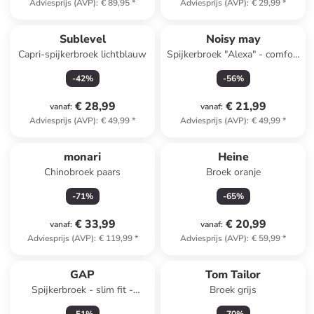
Adviesprijs (AVP)
:
€ 89,95
*
Adviesprijs (AVP)
:
€ 29,99
*
Sublevel
Noisy may
Capri-spijkerbroek lichtblauw
Spijkerbroek "Alexa" - comfort
fit - donkerblauw
-
42
%
-
56
%
€ 28,99
€ 21,99
vanaf
:
vanaf
:
Adviesprijs (AVP)
:
€ 49,99
*
Adviesprijs (AVP)
:
€ 49,99
*
monari
Heine
Chinobroek paars
Broek oranje
-
71
%
-
65
%
€ 33,99
€ 20,99
vanaf
:
vanaf
:
Adviesprijs (AVP)
:
€ 119,99
*
Adviesprijs (AVP)
:
€ 59,99
*
GAP
Tom Tailor
Spijkerbroek - slim fit -
Broek grijs
donkerblauw