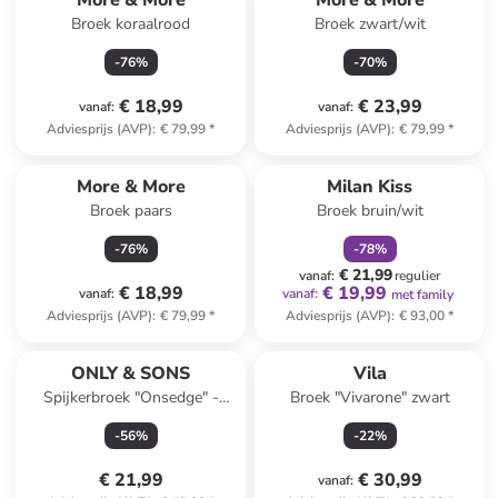
More & More
More & More
Broek koraalrood
Broek zwart/wit
-
76
%
-
70
%
€ 18,99
€ 23,99
vanaf
:
vanaf
:
Adviesprijs (AVP)
:
€ 79,99
*
Adviesprijs (AVP)
:
€ 79,99
*
family
korting
More & More
Milan Kiss
Broek paars
Broek bruin/wit
-
76
%
-
78
%
€ 21,99
vanaf
:
regulier
€ 18,99
€ 19,99
vanaf
:
vanaf
:
met family
Adviesprijs (AVP)
:
€ 79,99
*
Adviesprijs (AVP)
:
€ 93,00
*
ONLY & SONS
Vila
Spijkerbroek "Onsedge" -
Broek "Vivarone" zwart
regular fit - blauw
-
56
%
-
22
%
€ 21,99
€ 30,99
vanaf
: