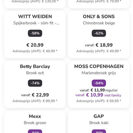
Adviesprijs (AVP)
:
€ 130,00
*
Adviesprijs (AVP)
:
€ 79,99
*
WITT WEIDEN
ONLY & SONS
Spijkerbroek - slim fit -
Chinobroek beige
lichtblauw
-
58
%
-
62
%
€ 20,99
€ 18,99
vanaf
:
Adviesprijs (AVP)
:
€ 49,99
*
Adviesprijs (AVP)
:
€ 49,99
*
family
korting
Betty Barclay
MOSS COPENHAGEN
Broek wit
Marlenebroek grijs
-
74
%
-
84
%
€ 11,99
vanaf
:
regulier
€ 22,99
€ 10,99
vanaf
:
vanaf
:
met family
Adviesprijs (AVP)
:
€ 89,99
*
Adviesprijs (AVP)
:
€ 69,95
*
family
korting
family
korting
Mexx
GAP
Broek groen
Broek kaki