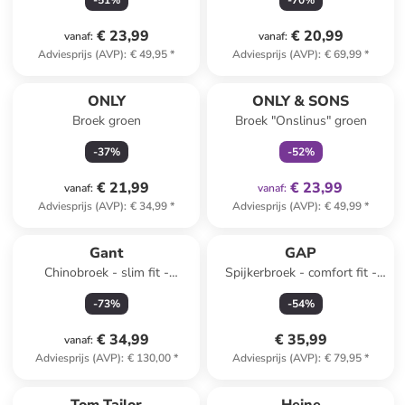
-
51
%
-
70
%
€ 23,99
€ 20,99
vanaf
:
vanaf
:
Adviesprijs (AVP)
:
€ 49,95
*
Adviesprijs (AVP)
:
€ 69,99
*
family
exclusief
ONLY
ONLY & SONS
Broek groen
Broek "Onslinus" groen
-
37
%
-
52
%
€ 21,99
€ 23,99
vanaf
:
vanaf
:
Adviesprijs (AVP)
:
€ 34,99
*
Adviesprijs (AVP)
:
€ 49,99
*
Gant
GAP
Chinobroek - slim fit -
Spijkerbroek - comfort fit -
koraalrood
donkerblauw
-
73
%
-
54
%
€ 34,99
€ 35,99
vanaf
:
Adviesprijs (AVP)
:
€ 130,00
*
Adviesprijs (AVP)
:
€ 79,95
*