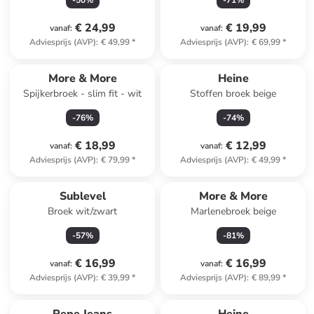
-
50
%
-
71
%
€ 24,99
€ 19,99
vanaf
:
vanaf
:
Adviesprijs (AVP)
:
€ 49,99
*
Adviesprijs (AVP)
:
€ 69,99
*
More & More
Heine
Spijkerbroek - slim fit - wit
Stoffen broek beige
-
76
%
-
74
%
€ 18,99
€ 12,99
vanaf
:
vanaf
:
Adviesprijs (AVP)
:
€ 79,99
*
Adviesprijs (AVP)
:
€ 49,99
*
Sublevel
More & More
Broek wit/zwart
Marlenebroek beige
-
57
%
-
81
%
€ 16,99
€ 16,99
vanaf
:
vanaf
:
Adviesprijs (AVP)
:
€ 39,99
*
Adviesprijs (AVP)
:
€ 89,99
*