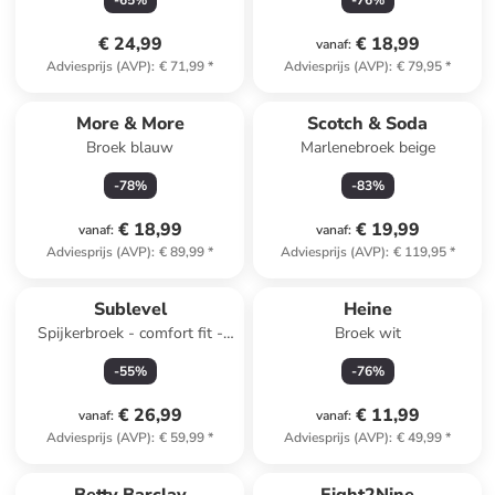
-
65
%
-
76
%
€ 24,99
€ 18,99
vanaf
:
Adviesprijs (AVP)
:
€ 71,99
*
Adviesprijs (AVP)
:
€ 79,95
*
More & More
Scotch & Soda
Broek blauw
Marlenebroek beige
-
78
%
-
83
%
€ 18,99
€ 19,99
vanaf
:
vanaf
:
Adviesprijs (AVP)
:
€ 89,99
*
Adviesprijs (AVP)
:
€ 119,95
*
Sublevel
Heine
Spijkerbroek - comfort fit -
Broek wit
blauw
-
55
%
-
76
%
€ 26,99
€ 11,99
vanaf
:
vanaf
:
Adviesprijs (AVP)
:
€ 59,99
*
Adviesprijs (AVP)
:
€ 49,99
*