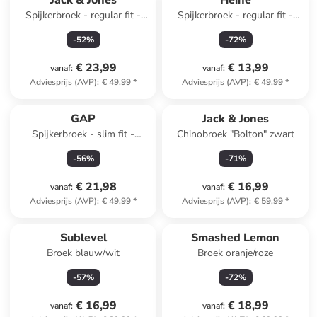
Jack & Jones
Heine
Spijkerbroek - regular fit -
Spijkerbroek - regular fit -
blauw
zwart
-
52
%
-
72
%
€ 23,99
€ 13,99
vanaf
:
vanaf
:
Adviesprijs (AVP)
:
€ 49,99
*
Adviesprijs (AVP)
:
€ 49,99
*
GAP
Jack & Jones
Spijkerbroek - slim fit -
Chinobroek "Bolton" zwart
donkerblauw
-
56
%
-
71
%
€ 21,98
€ 16,99
vanaf
:
vanaf
:
Adviesprijs (AVP)
:
€ 49,99
*
Adviesprijs (AVP)
:
€ 59,99
*
Sublevel
Smashed Lemon
Broek blauw/wit
Broek oranje/roze
-
57
%
-
72
%
€ 16,99
€ 18,99
vanaf
:
vanaf
: