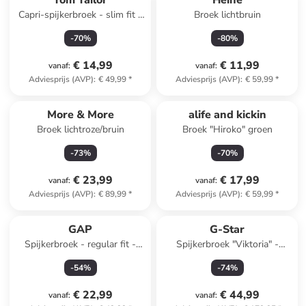
Tom Tailor
Heine
Capri-spijkerbroek - slim fit -
Broek lichtbruin
wit
-
70
%
-
80
%
€ 14,99
€ 11,99
vanaf
:
vanaf
:
Adviesprijs (AVP)
:
€ 49,99
*
Adviesprijs (AVP)
:
€ 59,99
*
More & More
alife and kickin
Broek lichtroze/bruin
Broek "Hiroko" groen
-
73
%
-
70
%
€ 23,99
€ 17,99
vanaf
:
vanaf
:
Adviesprijs (AVP)
:
€ 89,99
*
Adviesprijs (AVP)
:
€ 59,99
*
GAP
G-Star
Spijkerbroek - regular fit -
Spijkerbroek "Viktoria" -
lichtblauw
regular fit - donkerblauw
-
54
%
-
74
%
€ 22,99
€ 44,99
vanaf
:
vanaf
: