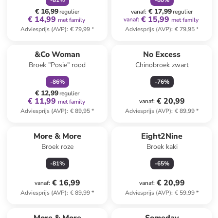
-
81
%
-
80
%
€ 16,99
€ 17,99
regulier
vanaf
:
regulier
€ 14,99
€ 15,99
vanaf
:
met family
met family
Adviesprijs (AVP)
:
€ 79,99
*
Adviesprijs (AVP)
:
€ 79,95
*
family
korting
&Co Woman
No Excess
Broek "Posie" rood
Chinobroek zwart
-
86
%
-
76
%
€ 12,99
regulier
€ 11,99
€ 20,99
vanaf
:
met family
Adviesprijs (AVP)
:
€ 89,95
*
Adviesprijs (AVP)
:
€ 89,99
*
More & More
Eight2Nine
Broek roze
Broek kaki
-
81
%
-
65
%
€ 16,99
€ 20,99
vanaf
:
vanaf
:
Adviesprijs (AVP)
:
€ 89,99
*
Adviesprijs (AVP)
:
€ 59,99
*
family
korting