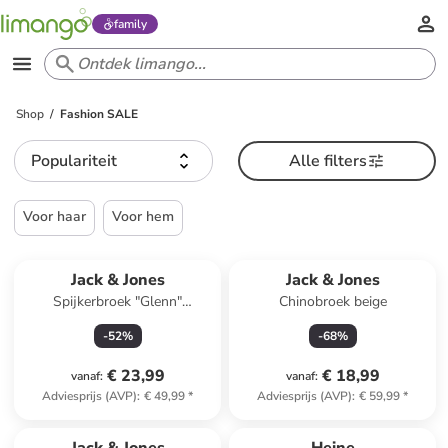
family
Shop
Fashion SALE
Populariteit
Alle filters
Voor haar
Voor hem
Jack & Jones
Jack & Jones
Spijkerbroek "Glenn"
Chinobroek beige
lichtblauw
-
52
%
-
68
%
€ 23,99
€ 18,99
vanaf
:
vanaf
:
Adviesprijs (AVP)
:
€ 49,99
*
Adviesprijs (AVP)
:
€ 59,99
*