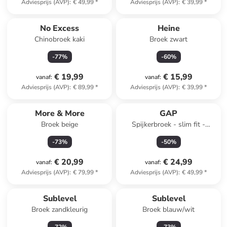
Adviesprijs (AVP)
:
€ 49,99
*
Adviesprijs (AVP)
:
€ 39,99
*
No Excess
Heine
Chinobroek kaki
Broek zwart
-
77
%
-
60
%
€ 19,99
€ 15,99
vanaf
:
vanaf
:
Adviesprijs (AVP)
:
€ 89,99
*
Adviesprijs (AVP)
:
€ 39,99
*
More & More
GAP
Broek beige
Spijkerbroek - slim fit -
lichtblauw
-
73
%
-
50
%
€ 20,99
€ 24,99
vanaf
:
vanaf
:
Adviesprijs (AVP)
:
€ 79,99
*
Adviesprijs (AVP)
:
€ 49,99
*
Sublevel
Sublevel
Broek zandkleurig
Broek blauw/wit