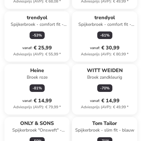
Adviesprijs (AVP)
:
€ 68,08
*
Adviesprijs (AVP)
:
€ 49,99
*
trendyol
trendyol
Spijkerbroek - comfort fit -
Spijkerbroek - comfort fit -
donkerblauw
blauw
-
53
%
-
61
%
€ 25,99
€ 30,99
vanaf
:
vanaf
:
Adviesprijs (AVP)
:
€ 55,99
*
Adviesprijs (AVP)
:
€ 80,99
*
Heine
WITT WEIDEN
Broek roze
Broek zandkleurig
-
81
%
-
70
%
€ 14,99
€ 14,99
vanaf
:
vanaf
:
Adviesprijs (AVP)
:
€ 79,99
*
Adviesprijs (AVP)
:
€ 49,99
*
ONLY & SONS
Tom Tailor
Spijkerbroek "Onsweft" -
Spijkerbroek - slim fit - blauw
regular fit - lichtblauw