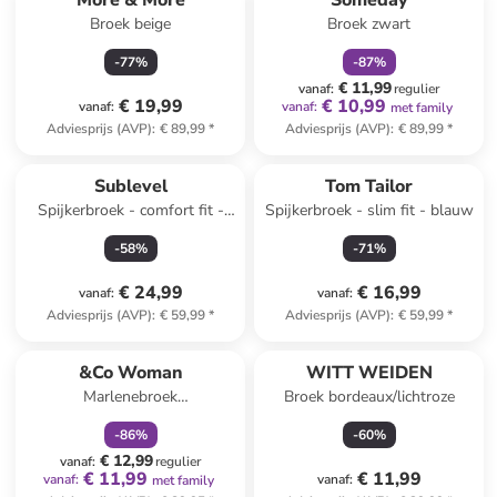
More & More
Someday
Broek beige
Broek zwart
-
77
%
-
87
%
€ 11,99
vanaf
:
regulier
€ 19,99
€ 10,99
vanaf
:
vanaf
:
met family
Adviesprijs (AVP)
:
€ 89,99
*
Adviesprijs (AVP)
:
€ 89,99
*
Sublevel
Tom Tailor
Spijkerbroek - comfort fit -
Spijkerbroek - slim fit - blauw
donkerblauw
-
58
%
-
71
%
€ 24,99
€ 16,99
vanaf
:
vanaf
:
Adviesprijs (AVP)
:
€ 59,99
*
Adviesprijs (AVP)
:
€ 59,99
*
family
korting
&Co Woman
WITT WEIDEN
Marlenebroek
Broek bordeaux/lichtroze
lichtroze/auberginekleurig
-
86
%
-
60
%
€ 12,99
vanaf
:
regulier
€ 11,99
€ 11,99
vanaf
:
vanaf
:
met family