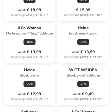
-
72
%
-
73
%
€ 18,99
€ 15,99
vanaf
:
Adviesprijs (AVP)
:
€ 68,08
*
Adviesprijs (AVP)
:
€ 61,40
*
&Co Woman
Heine
Marlenebroek "Nelly" lichtroze
Broek meerkleurig
-
84
%
-
82
%
€ 13,99
€ 13,99
vanaf
:
vanaf
:
Adviesprijs (AVP)
:
€ 89,95
*
Adviesprijs (AVP)
:
€ 79,99
*
Heine
WITT WEIDEN
Broek crème
Broek zwart/lichtroze
-
77
%
-
76
%
€ 17,99
€ 9,49
vanaf
:
vanaf
:
Adviesprijs (AVP)
:
€ 79,99
*
Adviesprijs (AVP)
:
€ 39,99
*
family
korting