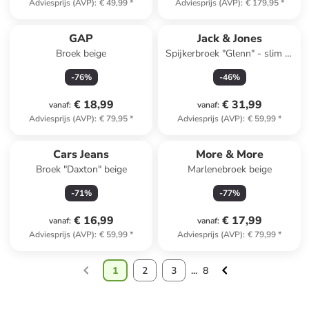
Adviesprijs (AVP)
:
€ 49,99
*
Adviesprijs (AVP)
:
€ 179,95
*
GAP
Jack & Jones
Broek beige
Spijkerbroek "Glenn" - slim fit
- lichtblauw
-
76
%
-
46
%
€ 18,99
€ 31,99
vanaf
:
vanaf
:
Adviesprijs (AVP)
:
€ 79,95
*
Adviesprijs (AVP)
:
€ 59,99
*
Cars Jeans
More & More
Broek "Daxton" beige
Marlenebroek beige
-
71
%
-
77
%
€ 16,99
€ 17,99
vanaf
:
vanaf
:
Adviesprijs (AVP)
:
€ 59,99
*
Adviesprijs (AVP)
:
€ 79,99
*
1
2
3
...
8