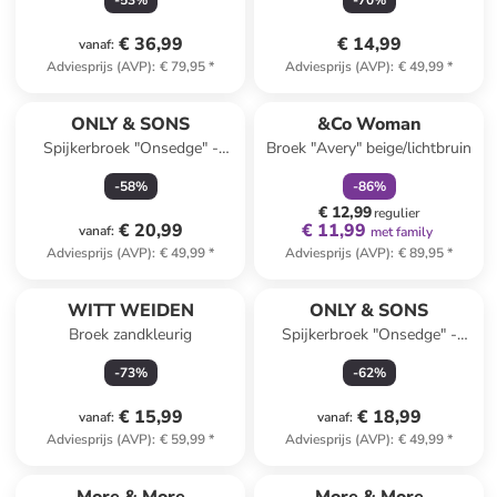
-
53
%
-
70
%
€ 36,99
€ 14,99
vanaf
:
Adviesprijs (AVP)
:
€ 79,95
*
Adviesprijs (AVP)
:
€ 49,99
*
family
korting
ONLY & SONS
&Co Woman
Spijkerbroek "Onsedge" -
Broek "Avery" beige/lichtbruin
regular fit - blauw
-
58
%
-
86
%
€ 12,99
regulier
€ 20,99
€ 11,99
vanaf
:
met family
Adviesprijs (AVP)
:
€ 49,99
*
Adviesprijs (AVP)
:
€ 89,95
*
WITT WEIDEN
ONLY & SONS
Broek zandkleurig
Spijkerbroek "Onsedge" -
regular fit - zwart
-
73
%
-
62
%
€ 15,99
€ 18,99
vanaf
:
vanaf
:
Adviesprijs (AVP)
:
€ 59,99
*
Adviesprijs (AVP)
:
€ 49,99
*