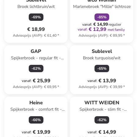
Sublevel
&Co Woman
Broek lichtbruin/wit
Marlenebroek "Millie" lichtroze
-
69
%
-
85
%
€ 14,99
vanaf
:
regulier
€ 18,99
€ 12,99
vanaf
:
met family
Adviesprijs (AVP)
:
€ 61,40
*
Adviesprijs (AVP)
:
€ 89,95
*
GAP
Sublevel
Spijkerbroek - regular fit -
Broek turquoise/wit
donkerblauw
-
62
%
-
65
%
€ 25,99
€ 13,99
vanaf
:
vanaf
:
Adviesprijs (AVP)
:
€ 69,95
*
Adviesprijs (AVP)
:
€ 39,99
*
Heine
WITT WEIDEN
Spijkerbroek - comfort fit -
Spijkerbroek - slim fit -
donkerblauw
olijfgroen
-
66
%
-
62
%
€ 19,99
€ 14,99
vanaf
:
vanaf
: