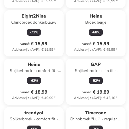
Adviesprijs (AVP)
:
€ 59,99
*
Adviesprijs (AVP)
:
€ 39,99
*
Eight2Nine
Heine
Chinobroek donkerblauw
Broek beige
-
73
%
-
68
%
€ 15,99
€ 15,99
vanaf
:
vanaf
:
Adviesprijs (AVP)
:
€ 59,99
*
Adviesprijs (AVP)
:
€ 49,99
*
Heine
GAP
Spijkerbroek - comfort fit -
Spijkerbroek - slim fit -
crème
donkerblauw
-
62
%
-
52
%
€ 18,99
€ 19,89
vanaf
:
vanaf
:
Adviesprijs (AVP)
:
€ 49,99
*
Adviesprijs (AVP)
:
€ 42,10
*
trendyol
Timezone
Spijkerbroek - comfort fit -
Chinobroek ''Lui'' - regular fit
blauw
- blauwgrijs