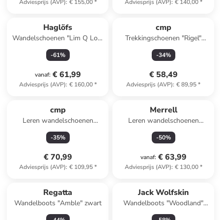
Adviesprijs (AVP)
:
€ 155,00
*
Adviesprijs (AVP)
:
€ 140,00
*
Haglöfs
cmp
Wandelschoenen "Lim Q Low
Trekkingschoenen "Rigel"
Proof Eco" kaki
zwart
-
61
%
-
34
%
€ 61,99
€ 58,49
vanaf
:
Adviesprijs (AVP)
:
€ 160,00
*
Adviesprijs (AVP)
:
€ 89,95
*
cmp
Merrell
Leren wandelschoenen
Leren wandelschoenen
"Moon" groen/zwart
''Accentor 3'' bruin
-
35
%
-
50
%
€ 70,99
€ 63,99
vanaf
:
Adviesprijs (AVP)
:
€ 109,95
*
Adviesprijs (AVP)
:
€ 130,00
*
Regatta
Jack Wolfskin
Wandelboots "Amble" zwart
Wandelboots "Woodland"
antraciet