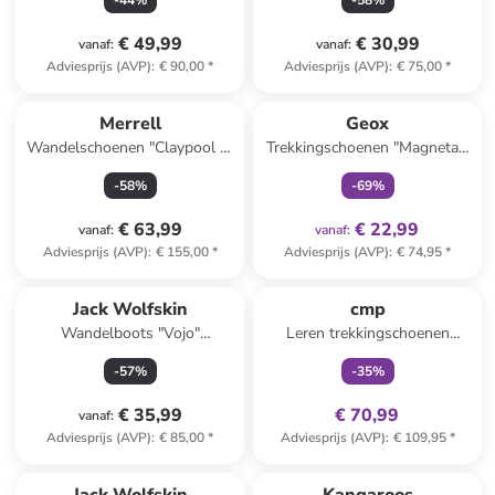
-
44
%
-
58
%
€ 49,99
€ 30,99
vanaf
:
vanaf
:
Adviesprijs (AVP)
:
€ 90,00
*
Adviesprijs (AVP)
:
€ 75,00
*
family
exclusief
Merrell
Geox
Wandelschoenen "Claypool 2"
Trekkingschoenen "Magnetar"
grijs
blauw/oranje
-
58
%
-
69
%
€ 63,99
€ 22,99
vanaf
:
vanaf
:
Adviesprijs (AVP)
:
€ 155,00
*
Adviesprijs (AVP)
:
€ 74,95
*
family
exclusief
Jack Wolfskin
cmp
Wandelboots "Vojo"
Leren trekkingschoenen
donkerblauw
"Moon Low" zwart/oranje
-
57
%
-
35
%
€ 35,99
€ 70,99
vanaf
:
Adviesprijs (AVP)
:
€ 85,00
*
Adviesprijs (AVP)
:
€ 109,95
*