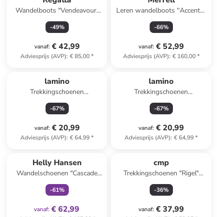
Regatta
Merrell
Wandelboots "Vendeavour"
Leren wandelboots ''Accentor
kaki
3'' grijs
-
49
%
-
66
%
€ 42,99
€ 52,99
vanaf
:
vanaf
:
Adviesprijs (AVP)
:
€ 85,00
*
Adviesprijs (AVP)
:
€ 160,00
*
lamino
lamino
Trekkingschoenen
Trekkingschoenen
blauw/groen
donkerblauw
-
67
%
-
67
%
€ 20,99
€ 20,99
vanaf
:
vanaf
:
Adviesprijs (AVP)
:
€ 64,99
*
Adviesprijs (AVP)
:
€ 64,99
*
family
exclusief
Helly Hansen
cmp
Wandelschoenen "Cascade
Trekkingschoenen "Rigel"
Low HT" wit
blauw
-
61
%
-
36
%
€ 62,99
€ 37,99
vanaf
:
vanaf
: