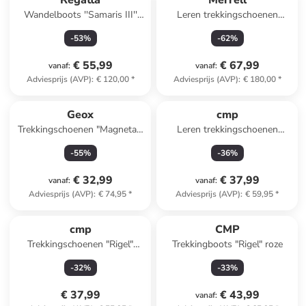
Regatta
Merrell
Wandelboots ''Samaris III''
Leren trekkingschoenen
antraciet
"Moab Speed 2"
-
53
%
-
62
%
zwart/donkerblauw
€ 55,99
€ 67,99
vanaf
:
vanaf
:
Adviesprijs (AVP)
:
€ 120,00
*
Adviesprijs (AVP)
:
€ 180,00
*
Geox
cmp
Trekkingschoenen "Magnetar"
Leren trekkingschoenen
blauw
"Rigel" kaki
-
55
%
-
36
%
€ 32,99
€ 37,99
vanaf
:
vanaf
:
Adviesprijs (AVP)
:
€ 74,95
*
Adviesprijs (AVP)
:
€ 59,95
*
cmp
CMP
Trekkingschoenen "Rigel"
Trekkingboots "Rigel" roze
lichtblauw/roze
-
32
%
-
33
%
€ 37,99
€ 43,99
vanaf
: