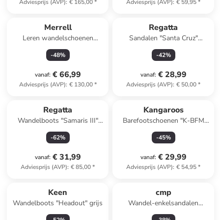
Adviesprijs (AVP)
:
€ 165,00
*
Adviesprijs (AVP)
:
€ 59,95
*
Merrell
Regatta
Leren wandelschoenen
Sandalen "Santa Cruz"
''Accentor 3'' lichtbruin
grijs/lichtblauw
-
48
%
-
42
%
€ 66,99
€ 28,99
vanaf
:
vanaf
:
Adviesprijs (AVP)
:
€ 130,00
*
Adviesprijs (AVP)
:
€ 50,00
*
Regatta
Kangaroos
Wandelboots "Samaris III"
Barefootschoenen "K-BFM
donkerblauw/roze
Paice Mid" lichtbruin
-
62
%
-
45
%
€ 31,99
€ 29,99
vanaf
:
vanaf
:
Adviesprijs (AVP)
:
€ 85,00
*
Adviesprijs (AVP)
:
€ 54,95
*
Keen
cmp
Wandelboots "Headout" grijs
Wandel-enkelsandalen
"Sahiph" roze