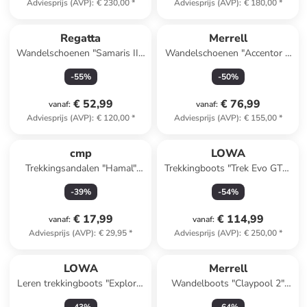
Adviesprijs (AVP)
:
€ 230,00
*
Adviesprijs (AVP)
:
€ 180,00
*
Regatta
Merrell
Wandelschoenen "Samaris III"
Wandelschoenen "Accentor 3
grijs
GTX" grijs
-
55
%
-
50
%
€ 52,99
€ 76,99
vanaf
:
vanaf
:
Adviesprijs (AVP)
:
€ 120,00
*
Adviesprijs (AVP)
:
€ 155,00
*
cmp
LOWA
Trekkingsandalen "Hamal"
Trekkingboots "Trek Evo GTX"
roze/donkerblauw
grijs
-
39
%
-
54
%
€ 17,99
€ 114,99
vanaf
:
vanaf
:
Adviesprijs (AVP)
:
€ 29,95
*
Adviesprijs (AVP)
:
€ 250,00
*
LOWA
Merrell
Leren trekkingboots "Explorer
Wandelboots "Claypool 2"
II GTX" zwart
grijs