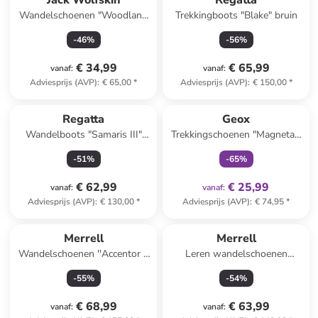
Jack Wolfskin
Regatta
Wandelschoenen "Woodland
Trekkingboots "Blake" bruin
2 Texapore Low" blauw
-
46
%
-
56
%
€ 34,99
€ 65,99
vanaf
:
vanaf
:
Adviesprijs (AVP)
:
€ 65,00
*
Adviesprijs (AVP)
:
€ 150,00
*
family
exclusief
Regatta
Geox
Wandelboots "Samaris III"
Trekkingschoenen "Magnetar"
donkerblauw
zwart/rood/grijs
-
51
%
-
65
%
€ 62,99
€ 25,99
vanaf
:
vanaf
:
Adviesprijs (AVP)
:
€ 130,00
*
Adviesprijs (AVP)
:
€ 74,95
*
Merrell
Merrell
Wandelschoenen ''Accentor 3
Leren wandelschoenen
Sport'' zwart
''Accentor 3'' grijs
-
55
%
-
54
%
€ 68,99
€ 63,99
vanaf
:
vanaf
: