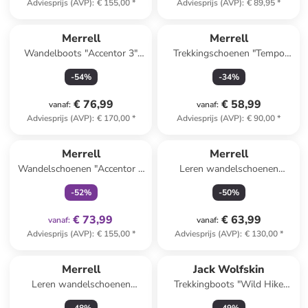
Adviesprijs (AVP)
:
€ 155,00
*
Adviesprijs (AVP)
:
€ 89,95
*
Merrell
Merrell
Wandelboots "Accentor 3"
Trekkingschoenen "Tempo
zwart
EXP" zwart
-
54
%
-
34
%
€ 76,99
€ 58,99
vanaf
:
vanaf
:
Adviesprijs (AVP)
:
€ 170,00
*
Adviesprijs (AVP)
:
€ 90,00
*
family
exclusief
Merrell
Merrell
Wandelschoenen "Accentor 3
Leren wandelschoenen
Sport" paars/grijs/zwart
''Accentor 3'' lichtbruin
-
52
%
-
50
%
€ 73,99
€ 63,99
vanaf
:
vanaf
:
Adviesprijs (AVP)
:
€ 155,00
*
Adviesprijs (AVP)
:
€ 130,00
*
Merrell
Jack Wolfskin
Leren wandelschoenen
Trekkingboots "Wild Hike
''Accentor 3'' zwart
Texapore Mid" oranje