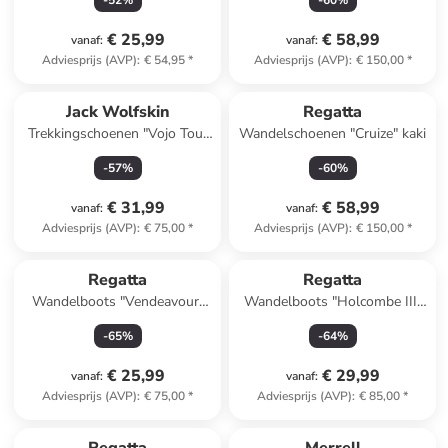
-
52
%
-
60
%
€ 25,99
€ 58,99
vanaf
:
vanaf
:
Adviesprijs (AVP)
:
€ 54,95
*
Adviesprijs (AVP)
:
€ 150,00
*
Jack Wolfskin
Regatta
Trekkingschoenen "Vojo Tour
Wandelschoenen "Cruize" kaki
Texapore" zwart
-
57
%
-
60
%
€ 31,99
€ 58,99
vanaf
:
vanaf
:
Adviesprijs (AVP)
:
€ 75,00
*
Adviesprijs (AVP)
:
€ 150,00
*
Regatta
Regatta
Wandelboots "Vendeavour"
Wandelboots "Holcombe III"
grijs
donkerblauw/limoengroen
-
65
%
-
64
%
€ 25,99
€ 29,99
vanaf
:
vanaf
:
Adviesprijs (AVP)
:
€ 75,00
*
Adviesprijs (AVP)
:
€ 85,00
*