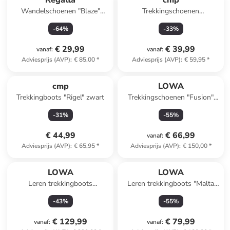
Regatta
cmp
Wandelschoenen "Blaze"
Trekkingschoenen
beige
donkerblauw/oranje
-
64
%
-
33
%
€ 29,99
€ 39,99
vanaf
:
vanaf
:
Adviesprijs (AVP)
:
€ 85,00
*
Adviesprijs (AVP)
:
€ 59,95
*
cmp
LOWA
Trekkingboots "Rigel" zwart
Trekkingschoenen "Fusion"
grijs/lichtroze
-
31
%
-
55
%
€ 44,99
€ 66,99
vanaf
:
Adviesprijs (AVP)
:
€ 65,95
*
Adviesprijs (AVP)
:
€ 150,00
*
LOWA
LOWA
Leren trekkingboots
Leren trekkingboots "Malta
"Renegade EVO GTX"
GTX" grijs
-
43
%
-
55
%
€ 129,99
€ 79,99
vanaf
:
vanaf
: