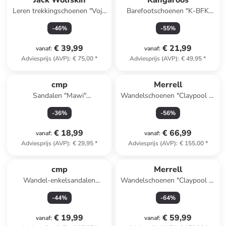
Jack Wolfskin
Kangaroos
Leren trekkingschoenen "Vojo
Barefootschoenen "K-BFK
Tour Texapore Mid"
Sole Mid EV"
-
46
%
-
55
%
donkerblauw
donkerblauw/grijs/lichtroze
€ 39,99
€ 21,99
vanaf
:
vanaf
:
Adviesprijs (AVP)
:
€ 75,00
*
Adviesprijs (AVP)
:
€ 49,95
*
cmp
Merrell
Sandalen "Mawi"
Wandelschoenen "Claypool 2"
donkerblauw
zwart/paars
-
36
%
-
56
%
€ 18,99
€ 66,99
vanaf
:
vanaf
:
Adviesprijs (AVP)
:
€ 29,95
*
Adviesprijs (AVP)
:
€ 155,00
*
cmp
Merrell
Wandel-enkelsandalen
Wandelschoenen "Claypool 2"
"Sahiph" lichtblauw
zwart/paars
-
44
%
-
64
%
€ 19,99
€ 59,99
vanaf
:
vanaf
: