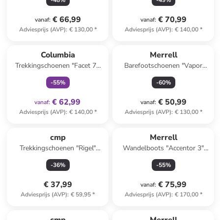
-
48
%
-
49
%
€ 66,99
€ 70,99
vanaf
:
vanaf
:
Adviesprijs (AVP)
:
€ 130,00
*
Adviesprijs (AVP)
:
€ 140,00
*
family
exclusief
Columbia
Merrell
Trekkingschoenen "Facet 75
Barefootschoenen "Vapor
MID" zwart
Glove 6 Boa" zwart
-
55
%
-
60
%
€ 62,99
€ 50,99
vanaf
:
vanaf
:
Adviesprijs (AVP)
:
€ 140,00
*
Adviesprijs (AVP)
:
€ 130,00
*
cmp
Merrell
Trekkingschoenen "Rigel"
Wandelboots "Accentor 3"
donkerblauw/zwart
zwart
-
36
%
-
55
%
€ 37,99
€ 75,99
vanaf
:
Adviesprijs (AVP)
:
€ 59,95
*
Adviesprijs (AVP)
:
€ 170,00
*