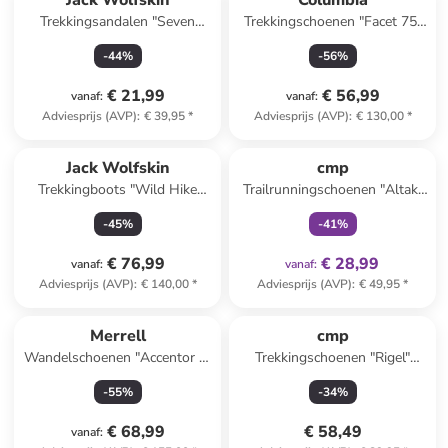
Jack Wolfskin
Columbia
Trekkingsandalen "Seven
Trekkingschoenen "Facet 75"
Seas" donkerblauw
bruin
-
44
%
-
56
%
€ 21,99
€ 56,99
vanaf
:
vanaf
:
Adviesprijs (AVP)
:
€ 39,95
*
Adviesprijs (AVP)
:
€ 130,00
*
family
exclusief
Jack Wolfskin
cmp
Trekkingboots "Wild Hike
Trailrunningschoenen "Altak"
Texapore Mid" roze
blauw/groen
-
45
%
-
41
%
€ 76,99
€ 28,99
vanaf
:
vanaf
:
Adviesprijs (AVP)
:
€ 140,00
*
Adviesprijs (AVP)
:
€ 49,95
*
Merrell
cmp
Wandelschoenen "Accentor 3"
Trekkingschoenen "Rigel"
zwart
antraciet
-
55
%
-
34
%
€ 68,99
€ 58,49
vanaf
: