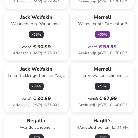
Adviesprijs (AVP)
:
€ 29,95
*
Adviesprijs (AVP)
:
€ 170,00
*
family
exclusief
Jack Wolfskin
Merrell
Wandelboots "Woodland"
Wandelboots "Accentor 3
donkerblauw
Sport Mid GTX" zwart
-
58
%
-
65
%
€ 30,99
€ 58,99
vanaf
:
vanaf
:
Adviesprijs (AVP)
:
€ 75,00
*
Adviesprijs (AVP)
:
€ 170,00
*
Jack Wolfskin
Merrell
Leren trekkingschoenen "Vojo
Leren wandelschoenen
Tour Texapore Mid" lichtroze
"Yokota 3 GTX" groen
-
58
%
-
47
%
€ 30,99
€ 67,99
vanaf
:
vanaf
:
Adviesprijs (AVP)
:
€ 75,00
*
Adviesprijs (AVP)
:
€ 130,00
*
Regatta
Haglöfs
Wandelschoenen
Wandelschoenen "L.I.M FH
"Vendeavour" blauw
GTX" blauw