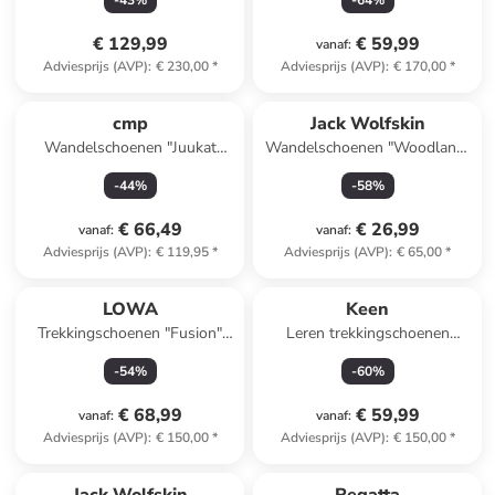
-
43
%
-
64
%
€ 129,99
€ 59,99
vanaf
:
Adviesprijs (AVP)
:
€ 230,00
*
Adviesprijs (AVP)
:
€ 170,00
*
cmp
Jack Wolfskin
Wandelschoenen "Juukat
Wandelschoenen "Woodland"
Low" taupe/lichtblauw
antraciet
-
44
%
-
58
%
€ 66,49
€ 26,99
vanaf
:
vanaf
:
Adviesprijs (AVP)
:
€ 119,95
*
Adviesprijs (AVP)
:
€ 65,00
*
LOWA
Keen
Trekkingschoenen "Fusion"
Leren trekkingschoenen
oranje/zwart
"Hightrail Mid" grijs
-
54
%
-
60
%
€ 68,99
€ 59,99
vanaf
:
vanaf
:
Adviesprijs (AVP)
:
€ 150,00
*
Adviesprijs (AVP)
:
€ 150,00
*