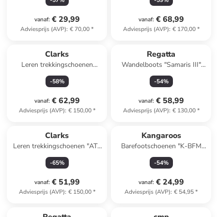
-
57
%
-
59
%
€ 29,99
€ 68,99
vanaf
:
vanaf
:
Adviesprijs (AVP)
:
€ 70,00
*
Adviesprijs (AVP)
:
€ 170,00
*
Clarks
Regatta
Leren trekkingschoenen
Wandelboots "Samaris III"
"Spypath Lo GTX" zwart
zwart
-
58
%
-
54
%
€ 62,99
€ 58,99
vanaf
:
vanaf
:
Adviesprijs (AVP)
:
€ 150,00
*
Adviesprijs (AVP)
:
€ 130,00
*
Clarks
Kangaroos
Leren trekkingschoenen "ATL
Barefootschoenen "K-BFM
Trek GTX" bruin/kaki
Paice Mid" zwart
-
65
%
-
54
%
€ 51,99
€ 24,99
vanaf
:
vanaf
:
Adviesprijs (AVP)
:
€ 150,00
*
Adviesprijs (AVP)
:
€ 54,95
*