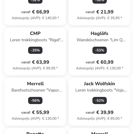
-
52
%
-
38
%
€ 66,99
€ 21,99
vanaf
:
vanaf
:
Adviesprijs (AVP)
:
€ 140,00
*
Adviesprijs (AVP)
:
€ 35,95
*
CMP
Haglöfs
Leren trekkingboots "Rigel"
Wandelschoenen "Lim Q
bruin
Low" zwart
-
35
%
-
53
%
€ 63,99
€ 60,99
vanaf
:
vanaf
:
Adviesprijs (AVP)
:
€ 99,95
*
Adviesprijs (AVP)
:
€ 130,00
*
Merrell
Jack Wolfskin
Barefootschoenen "Vapor
Leren trekkingboots "Vojo
Glove 6 Boa" wit
Tour Texapore Mid" zwart
-
56
%
-
52
%
€ 55,99
€ 39,99
vanaf
:
vanaf
:
Adviesprijs (AVP)
:
€ 130,00
*
Adviesprijs (AVP)
:
€ 85,00
*