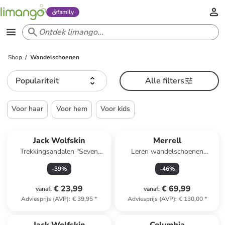
family
Shop
Wandelschoenen
Populariteit
Alle filters
Voor haar
Voor hem
Voor kids
Jack Wolfskin
Merrell
Trekkingsandalen "Seven
Leren wandelschoenen
Seas" turquoise/roze
"Yokota 3 GTX" grijs
-
39
%
-
46
%
€ 23,99
€ 69,99
vanaf
:
vanaf
:
Adviesprijs (AVP)
:
€ 39,95
*
Adviesprijs (AVP)
:
€ 130,00
*