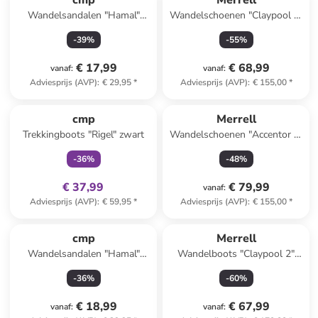
cmp
Merrell
Wandelsandalen "Hamal"
Wandelschoenen "Claypool 2"
blauw
grijs
-
39
%
-
55
%
€ 17,99
€ 68,99
vanaf
:
vanaf
:
Adviesprijs (AVP)
:
€ 29,95
*
Adviesprijs (AVP)
:
€ 155,00
*
family
exclusief
cmp
Merrell
Trekkingboots "Rigel" zwart
Wandelschoenen "Accentor 3"
grijs/fuchsia
-
36
%
-
48
%
€ 37,99
€ 79,99
vanaf
:
Adviesprijs (AVP)
:
€ 59,95
*
Adviesprijs (AVP)
:
€ 155,00
*
cmp
Merrell
Wandelsandalen "Hamal"
Wandelboots "Claypool 2"
groen/donkerblauw
grijs
-
36
%
-
60
%
€ 18,99
€ 67,99
vanaf
:
vanaf
: