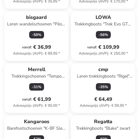
Adviesprijs (AVP)
:
€ 35,95
*
Adviesprijs (AVP)
:
€ 170,00
*
bisgaard
LOWA
Leren wandelschoenen "Pilou"
Trekkingboots "Trek Evo GTX"
beige/blauw
grijs
-
58
%
-
56
%
€ 36,99
€ 109,99
vanaf
:
vanaf
:
Adviesprijs (AVP)
:
€ 89,95
*
Adviesprijs (AVP)
:
€ 250,00
*
Merrell
cmp
Trekkingschoenen "Tempo
Leren trekkingboots "Rigel"
EXP" olijfgroen
donkerblauw
-
31
%
-
35
%
€ 61,99
€ 64,49
vanaf
:
Adviesprijs (AVP)
:
€ 90,00
*
Adviesprijs (AVP)
:
€ 99,95
*
Kangaroos
Regatta
Barefootschoenen "K-BF Sleet
Trekkingboots "Blake" zwart
Mid" grijs