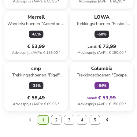
Adviesprijs (AVP)
:
€ 55,95
*
Adviesprijs (AVP)
:
€ 65,95
*
Merrell
LOWA
Wandelschoenen "Accentor 3"
Trekkingschoenen "Fusion"
zwart
turquoise
-
65
%
-
50
%
€ 53,99
€ 73,99
vanaf
:
Adviesprijs (AVP)
:
€ 155,00
*
Adviesprijs (AVP)
:
€ 150,00
*
family
exclusief
cmp
Columbia
Trekkingschoenen "Rigel"
Trekkingschoenen "Escape
beige
Thrive Titanium Mid"
-
34
%
-
64
%
turquoise
€ 58,49
€ 53,99
vanaf
:
Adviesprijs (AVP)
:
€ 89,95
*
Adviesprijs (AVP)
:
€ 150,00
*
1
2
3
4
5