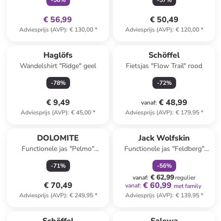
-
56
%
-
57
%
€ 56,99
€ 50,49
Adviesprijs (AVP)
:
€ 130,00
*
Adviesprijs (AVP)
:
€ 120,00
*
Haglöfs
Schöffel
Wandelshirt "Ridge" geel
Fietsjas "Flow Trail" rood
-
78
%
-
72
%
€ 9,49
€ 48,99
vanaf
:
Adviesprijs (AVP)
:
€ 45,00
*
Adviesprijs (AVP)
:
€ 179,95
*
family
korting
DOLOMITE
Jack Wolfskin
Functionele jas "Pelmo"
Functionele jas "Feldberg"
paars/donkerblauw
lichtroze
-
71
%
-
56
%
€ 62,99
vanaf
:
regulier
€ 70,49
€ 60,99
vanaf
:
met family
Adviesprijs (AVP)
:
€ 249,95
*
Adviesprijs (AVP)
:
€ 139,95
*
family
exclusief