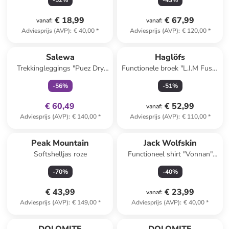
-
52
%
-
43
%
€ 18,99
€ 67,99
vanaf
:
vanaf
:
Adviesprijs (AVP)
:
€ 40,00
*
Adviesprijs (AVP)
:
€ 120,00
*
family
exclusief
Salewa
Haglöfs
Trekkingleggings "Puez Dry
Functionele broek "L.I.M Fuse"
Responsive" bordeaux/zwart
grijs
-
56
%
-
51
%
€ 60,49
€ 52,99
vanaf
:
Adviesprijs (AVP)
:
€ 140,00
*
Adviesprijs (AVP)
:
€ 110,00
*
Peak Mountain
Jack Wolfskin
Softshelljas roze
Functioneel shirt "Vonnan"
donkerblauw
-
70
%
-
40
%
€ 43,99
€ 23,99
vanaf
:
Adviesprijs (AVP)
:
€ 149,00
*
Adviesprijs (AVP)
:
€ 40,00
*