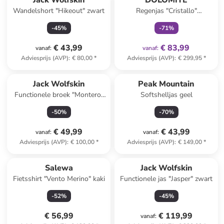
Jack Wolfskin
DOLOMITE
Wandelshort "Hikeout" zwart
Regenjas "Cristallo"
donkerblauw
-
45
%
-
71
%
€ 43,99
€ 83,99
vanaf
:
vanaf
:
Adviesprijs (AVP)
:
€ 80,00
*
Adviesprijs (AVP)
:
€ 299,95
*
Jack Wolfskin
Peak Mountain
Functionele broek "Montero"
Softshelljas geel
donkerblauw
-
50
%
-
70
%
€ 49,99
€ 43,99
vanaf
:
vanaf
:
Adviesprijs (AVP)
:
€ 100,00
*
Adviesprijs (AVP)
:
€ 149,00
*
Salewa
Jack Wolfskin
Fietsshirt "Vento Merino" kaki
Functionele jas "Jasper" zwart
-
52
%
-
45
%
€ 56,99
€ 119,99
vanaf
: