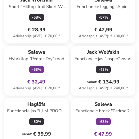
Jack Wolfskin
Salewa
Short "Hilltop Trail Skort W"
Functionele legging "Alpine
turquoise
Hemp" bordeaux
-
58
%
-
57
%
€ 28,99
€ 42,99
Adviesprijs (AVP)
:
€ 70,00
*
Adviesprijs (AVP)
:
€ 100,00
*
family
exclusief
Salewa
Jack Wolfskin
Hybridtop "Pedroc Dry" rood
Functionele jas "Jasper" zwart
-
53
%
-
43
%
€ 32,49
€ 134,99
vanaf
:
Adviesprijs (AVP)
:
€ 70,00
*
Adviesprijs (AVP)
:
€ 240,00
*
family
exclusief
Haglöfs
Salewa
Functionele jas "L,I,M PROOF"
Functionele broek "Pedroc 2"
rood
lichtbruin
-
50
%
-
63
%
€ 99,99
€ 47,99
vanaf
: