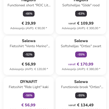
Haglöfs
Haglöfs
Functioneel short "ROC Lite
Softshelljas "Glide" rood
Standard" beige
-
66
%
-
63
%
€ 29,99
€ 109,99
vanaf
:
Adviesprijs (AVP)
:
€ 90,00
*
Adviesprijs (AVP)
:
€ 300,00
*
family
exclusief
Salewa
Salewa
Fietsshirt "Vento Merino"
Softshelljas "Ortles" zwart
lichtblauw/zwart
-
52
%
-
55
%
€ 56,99
€ 170,99
vanaf
:
Adviesprijs (AVP)
:
€ 120,00
*
Adviesprijs (AVP)
:
€ 380,00
*
family
exclusief
DYNAFIT
Salewa
Fietsshirt "Ride Light" kaki
Functionele broek "Ortles"
zwart
-
56
%
-
55
%
€ 56,99
€ 134,49
vanaf
: