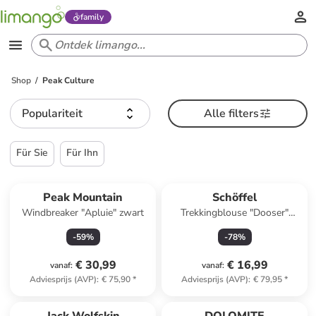
family
Shop
Peak Culture
Populariteit
Alle filters
Für Sie
Für Ihn
Peak Mountain
Schöffel
Windbreaker "Apluie" zwart
Trekkingblouse "Dooser"
olijfgroen
-
59
%
-
78
%
€ 30,99
€ 16,99
vanaf
:
vanaf
:
Adviesprijs (AVP)
:
€ 75,90
*
Adviesprijs (AVP)
:
€ 79,95
*
family
exclusief