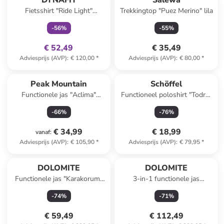
DYNAFIT
Salewa
Fietsshirt "Ride Light"
Trekkingtop "Puez Merino" lila
turquoise
-
56
%
-
55
%
€ 52,49
€ 35,49
Adviesprijs (AVP)
:
€ 120,00
*
Adviesprijs (AVP)
:
€ 80,00
*
Peak Mountain
Schöffel
Functionele jas "Aclima"
Functioneel poloshirt "Todra"
roze/zwart
grijs
-
66
%
-
76
%
€ 34,99
€ 18,99
vanaf
:
Adviesprijs (AVP)
:
€ 105,90
*
Adviesprijs (AVP)
:
€ 79,95
*
DOLOMITE
DOLOMITE
Functionele jas "Karakorum"
3-in-1 functionele jas
grijs
"Cristallo" groen
-
74
%
-
71
%
€ 59,49
€ 112,49