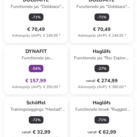
DOLOMITE
DOLOMITE
Functionele jas "Dobbiaco"
Functionele jas "Dobbiaco"
groen
lichtbruin
-
71
%
-
71
%
€ 70,49
€ 70,49
Adviesprijs (AVP)
:
€ 249,95
*
Adviesprijs (AVP)
:
€ 249,95
*
family
exclusief
DYNAFIT
Haglöfs
Functionele jas
Functionele jas "Roc Explore"
"TRANSALPER GTX"
grijs/donkerblauw
-
54
%
-
27
%
groen/bordeaux
€ 157,99
€ 274,99
vanaf
:
Adviesprijs (AVP)
:
€ 350,00
*
Adviesprijs (AVP)
:
€ 380,00
*
Schöffel
Haglöfs
Trainingsleggings "Hestad"
Functionele broek "Rugged"
lila/donkerblauw
zwart
-
72
%
-
71
%
€ 32,99
€ 62,99
vanaf
:
vanaf
: