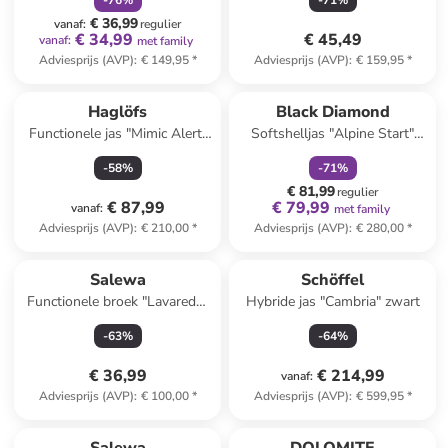
-
76
%
-
71
%
€ 36,99
vanaf
:
regulier
€ 34,99
€ 45,49
vanaf
:
met family
Adviesprijs (AVP)
:
€ 149,95
*
Adviesprijs (AVP)
:
€ 159,95
*
family
korting
Haglöfs
Black Diamond
Functionele jas "Mimic Alert"
Softshelljas "Alpine Start"
kaki
lichtblauw
-
58
%
-
71
%
€ 81,99
regulier
€ 87,99
€ 79,99
vanaf
:
met family
Adviesprijs (AVP)
:
€ 210,00
*
Adviesprijs (AVP)
:
€ 280,00
*
Salewa
Schöffel
Functionele broek "Lavaredo"
Hybride jas "Cambria" zwart
rood
-
63
%
-
64
%
€ 36,99
€ 214,99
vanaf
:
Adviesprijs (AVP)
:
€ 100,00
*
Adviesprijs (AVP)
:
€ 599,95
*