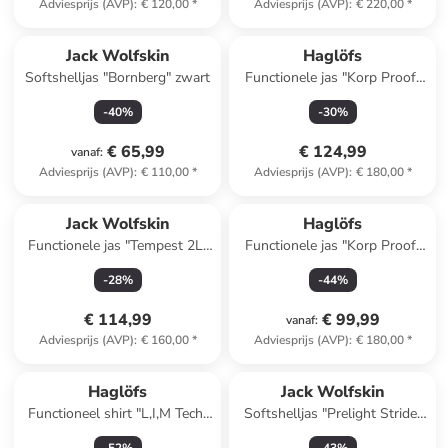
Adviesprijs (AVP)
:
€ 120,00
*
Adviesprijs (AVP)
:
€ 220,00
*
Jack Wolfskin
Haglöfs
Softshelljas "Bornberg" zwart
Functionele jas "Korp Proof"
donkerblauw
-
40
%
-
30
%
€ 65,99
€ 124,99
vanaf
:
Adviesprijs (AVP)
:
€ 110,00
*
Adviesprijs (AVP)
:
€ 180,00
*
Jack Wolfskin
Haglöfs
Functionele jas "Tempest 2L"
Functionele jas "Korp Proof"
zwart
donkerblauw
-
28
%
-
44
%
€ 114,99
€ 99,99
vanaf
:
Adviesprijs (AVP)
:
€ 160,00
*
Adviesprijs (AVP)
:
€ 180,00
*
Haglöfs
Jack Wolfskin
Functioneel shirt "L,I,M Tech"
Softshelljas "Prelight Stride"
rood
zwart