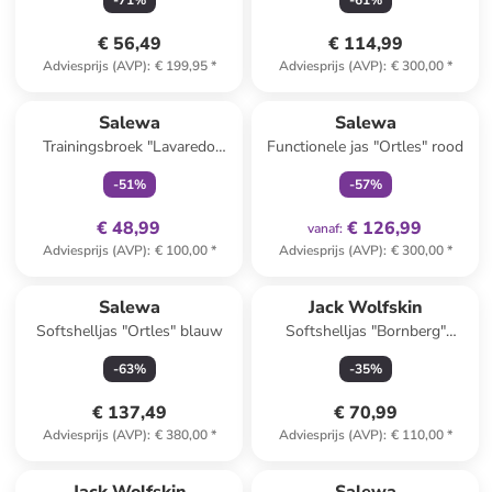
-
71
%
-
61
%
€ 56,49
€ 114,99
Adviesprijs (AVP)
:
€ 199,95
*
Adviesprijs (AVP)
:
€ 300,00
*
family
exclusief
family
exclusief
Salewa
Salewa
Trainingsbroek "Lavaredo
Functionele jas "Ortles" rood
Hemp" bordeaux/zwart
-
51
%
-
57
%
€ 48,99
€ 126,99
vanaf
:
Adviesprijs (AVP)
:
€ 100,00
*
Adviesprijs (AVP)
:
€ 300,00
*
Salewa
Jack Wolfskin
Softshelljas "Ortles" blauw
Softshelljas "Bornberg"
donkerblauw
-
63
%
-
35
%
€ 137,49
€ 70,99
Adviesprijs (AVP)
:
€ 380,00
*
Adviesprijs (AVP)
:
€ 110,00
*