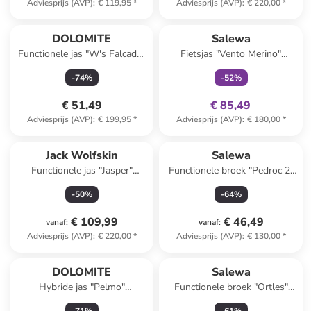
Adviesprijs (AVP)
:
€ 119,95
*
Adviesprijs (AVP)
:
€ 220,00
*
family
exclusief
DOLOMITE
Salewa
Functionele jas "W's Falcade"
Fietsjas "Vento Merino"
kaki
beige/lichtbruin
-
74
%
-
52
%
€ 51,49
€ 85,49
Adviesprijs (AVP)
:
€ 199,95
*
Adviesprijs (AVP)
:
€ 180,00
*
Jack Wolfskin
Salewa
Functionele jas "Jasper"
Functionele broek "Pedroc 2"
donkerblauw
rood
-
50
%
-
64
%
€ 109,99
€ 46,49
vanaf
:
vanaf
:
Adviesprijs (AVP)
:
€ 220,00
*
Adviesprijs (AVP)
:
€ 130,00
*
DOLOMITE
Salewa
Hybride jas "Pelmo"
Functionele broek "Ortles"
donkerblauw/blauw
blauw