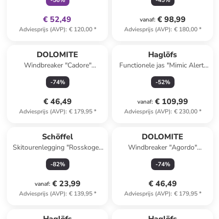
-
56
%
-
45
%
€ 52,49
€ 98,99
vanaf
:
Adviesprijs (AVP)
:
€ 120,00
*
Adviesprijs (AVP)
:
€ 180,00
*
DOLOMITE
Haglöfs
Windbreaker "Cadore"
Functionele jas "Mimic Alert"
donkergrijs
lichtblauw
-
74
%
-
52
%
€ 46,49
€ 109,99
vanaf
:
Adviesprijs (AVP)
:
€ 179,95
*
Adviesprijs (AVP)
:
€ 230,00
*
Schöffel
DOLOMITE
Skitourenlegging "Rosskogel"
Windbreaker "Agordo"
rood/oranje
antraciet
-
82
%
-
74
%
€ 23,99
€ 46,49
vanaf
:
Adviesprijs (AVP)
:
€ 139,95
*
Adviesprijs (AVP)
:
€ 179,95
*