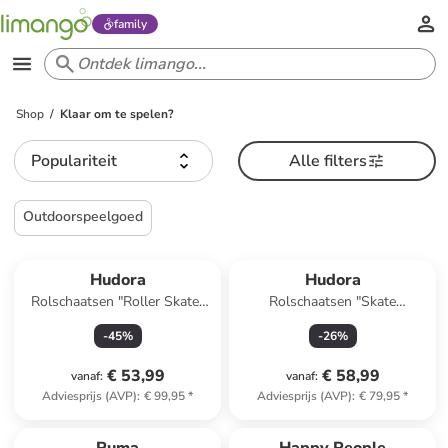
family
Shop
Klaar om te spelen?
Populariteit
Alle filters
Outdoorspeelgoed
Hudora
Hudora
Rolschaatsen "Roller Skate"
Rolschaatsen "Skate
lichtroze - vanaf 5 jaar
Wonders" lichtblauw/lichtroze
-
45
%
-
26
%
€ 53,99
€ 58,99
vanaf
:
vanaf
:
Adviesprijs (AVP)
:
€ 99,95
*
Adviesprijs (AVP)
:
€ 79,95
*
family
korting
family
korting