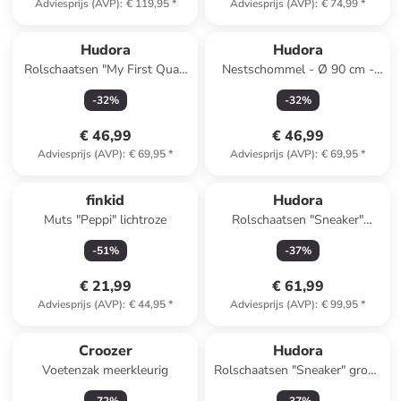
Adviesprijs (AVP)
:
€ 119,95
*
Adviesprijs (AVP)
:
€ 74,99
*
Hudora
Hudora
Rolschaatsen "My First Quad
Nestschommel - Ø 90 cm -
led" rood - vanaf 3 jaar
vanaf 3 jaar
-
32
%
-
32
%
€ 46,99
€ 46,99
Adviesprijs (AVP)
:
€ 69,95
*
Adviesprijs (AVP)
:
€ 69,95
*
finkid
Hudora
Muts "Peppi" lichtroze
Rolschaatsen "Sneaker"
donkerblauw
-
51
%
-
37
%
€ 21,99
€ 61,99
Adviesprijs (AVP)
:
€ 44,95
*
Adviesprijs (AVP)
:
€ 99,95
*
Croozer
Hudora
Voetenzak meerkleurig
Rolschaatsen "Sneaker" groen
- vanaf 5 jaar