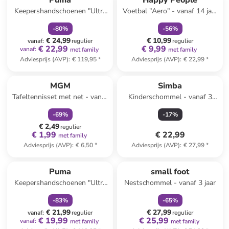
Puma
Happy People
Keepershandschoenen "Ultra
Voetbal "Aero" - vanaf 14 jaar
Ultimate Hybrid" wit/blauw
(verrassingsproduct)
-
80
%
-
56
%
€ 24,99
€ 10,99
vanaf
:
regulier
regulier
€ 22,99
€ 9,99
vanaf
:
met family
met family
Adviesprijs (AVP)
:
€ 119,95
*
Adviesprijs (AVP)
:
€ 22,99
*
family
korting
MGM
Simba
Tafeltennisset met net - vanaf
Kinderschommel - vanaf 3
6 jaar
maanden
-
69
%
-
17
%
€ 2,49
regulier
€ 1,99
€ 22,99
met family
Adviesprijs (AVP)
:
€ 6,50
*
Adviesprijs (AVP)
:
€ 27,99
*
family
korting
family
korting
Reeds in een ander winkelwagentje
Puma
small foot
Keepershandschoenen "Ultra
Nestschommel - vanaf 3 jaar
Ultimate Hybrid" wit
-
83
%
-
65
%
€ 21,99
€ 27,99
vanaf
:
regulier
regulier
€ 19,99
€ 25,99
vanaf
:
met family
met family