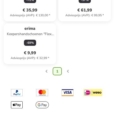
-
72
%
-
37
%
€ 35,99
€ 61,99
Adviesprijs (AVP)
:
€ 130,00
*
Adviesprijs (AVP)
:
€ 99,95
*
erima
Keepershandschoenen "Flex-
Ray" grijs/blauw
-
69
%
€ 9,99
Adviesprijs (AVP)
:
€ 32,99
*
1