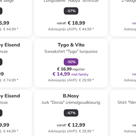
k beige
Longsleeve "Nadya" lichtroze
2-delig
-
57
%
5,99
€ 18,99
vanaf
:
va
)
:
€ 44,99
*
Adviesprijs (AVP)
:
€ 44,99
*
Adviesp
family
korting
by Eisend
Tygo & Vito
troze
Sweatshirt "Tygo" turquoise
-
50
%
€ 16,99
regulier
99
€ 14,99
va
met family
)
:
€ 74,99
*
Adviesprijs (AVP)
:
€ 29,99
*
Adviesp
by Eisend
B.Nosy
troze
Jurk "Donia" crème/goudkleurig
Shirt "Ni
-
67
%
9,99
€ 12,99
vanaf
:
va
)
:
€ 44,99
*
Adviesprijs (AVP)
:
€ 39,99
*
Adviesp