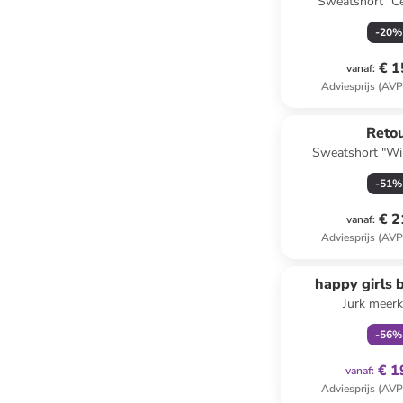
Sweatshort "Ce
-
20
%
€ 1
vanaf
:
Adviesprijs (AVP
Reto
Sweatshort "Wil
-
51
%
€ 2
vanaf
:
Adviesprijs (AVP
family
ex
happy girls 
Jurk meerk
-
56
%
€ 1
vanaf
:
Adviesprijs (AVP