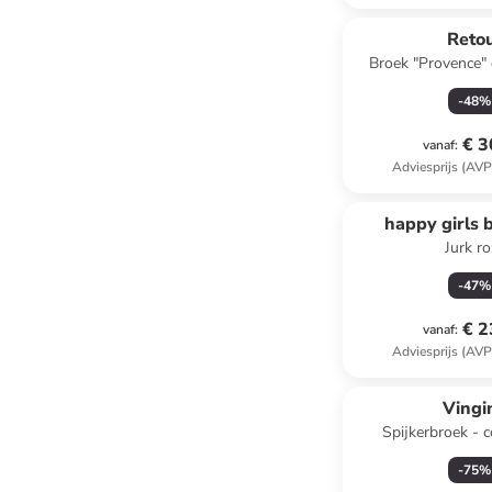
Reto
Broek "Provence"
-
48
%
€ 3
vanaf
:
Adviesprijs (AVP
happy girls 
Jurk ro
-
47
%
€ 2
vanaf
:
Adviesprijs (AVP
Vingi
Spijkerbroek - c
lichtbl
-
75
%