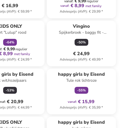
€ 9,99
vanaf
:
regulier
€ 16,99
€ 8,99
vanaf
:
met family
rijs (AVP)
:
€ 59,99
*
Adviesprijs (AVP)
:
€ 29,99
*
family
korting
KIDS ONLY
Vingino
rt "Lulup" rood
Spijkerbroek - baggy fit -
lichtblauw
-
64
%
-
50
%
€ 9,99
f
:
regulier
€ 8,99
€ 24,99
met family
rijs (AVP)
:
€ 24,99
*
Adviesprijs (AVP)
:
€ 49,99
*
family
exclusief
 girls by Eisend
happy girls by Eisend
k wit/roze/paars
Tule rok lichtroze
-
53
%
-
55
%
€ 20,99
€ 15,99
naf
:
vanaf
:
rijs (AVP)
:
€ 44,99
*
Adviesprijs (AVP)
:
€ 35,99
*
family
korting
family
exclusief
KIDS ONLY
happy girls by Eisend