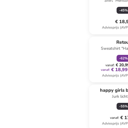
Shirt "Henso
-
45
%
€ 18,
Adviesprijs (AVP
family
k
Reto
Sweatshirt "Ha
-
62
%
€ 20,9
vanaf
:
€ 18,99
vanaf
:
Adviesprijs (AVP
happy girls 
Jurk lich
-
55
%
€ 1
vanaf
:
Adviesprijs (AVP