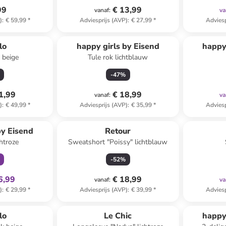
99
€ 13,99
vanaf
:
va
)
:
€ 59,99
*
Adviesprijs (AVP)
:
€ 27,99
*
Adviesp
lo
happy girls by Eisend
happy
 beige
Tule rok lichtblauw
-
47
%
1,99
€ 18,99
vanaf
:
va
)
:
€ 49,99
*
Adviesprijs (AVP)
:
€ 35,99
*
Adviesp
clusief
by Eisend
Retour
chtroze
Sweatshort "Poissy" lichtblauw
-
52
%
6,99
€ 18,99
vanaf
:
va
)
:
€ 29,99
*
Adviesprijs (AVP)
:
€ 39,99
*
Adviesp
lo
Le Chic
happy