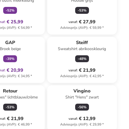
e outfit meerkleurig
Hoodie grijs
-
52
%
-
53
%
€ 25,99
€ 27,99
naf
:
vanaf
:
rijs (AVP)
:
€ 54,99
*
Adviesprijs (AVP)
:
€ 59,99
*
family
exclusief
GAP
Steiff
Broek beige
Sweatshirt abrikooskleurig
-
39
%
-
48
%
€ 20,99
€ 21,99
naf
:
vanaf
:
rijs (AVP)
:
€ 34,95
*
Adviesprijs (AVP)
:
€ 42,95
*
Retour
Vingino
mes" lichtblauw/crème
Shirt "Hens" zwart
-
53
%
-
56
%
€ 21,99
€ 12,99
naf
:
vanaf
:
rijs (AVP)
:
€ 46,99
*
Adviesprijs (AVP)
:
€ 29,99
*