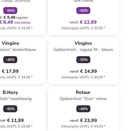
 "Lulup" lichtroze
Jurk crème
-
66
%
-
50
%
€ 9,49
f
:
regulier
€ 8,49
€ 22,99
vanaf
:
met family
rijs (AVP)
:
€ 24,99
*
Adviesprijs (AVP)
:
€ 45,99
*
Vingino
Vingino
Hensos" donkerblauw
Spijkershort - regular fit - blauw
-
48
%
-
50
%
€ 17,99
€ 24,99
vanaf
:
rijs (AVP)
:
€ 34,99
*
Adviesprijs (AVP)
:
€ 49,99
*
B.Nosy
Retour
Ruth" meerkleurig
Spijkershort "Quin" crème
-
60
%
-
46
%
€ 11,99
€ 23,99
naf
:
vanaf
:
rijs (AVP)
:
€ 29,99
*
Adviesprijs (AVP)
:
€ 44,99
*