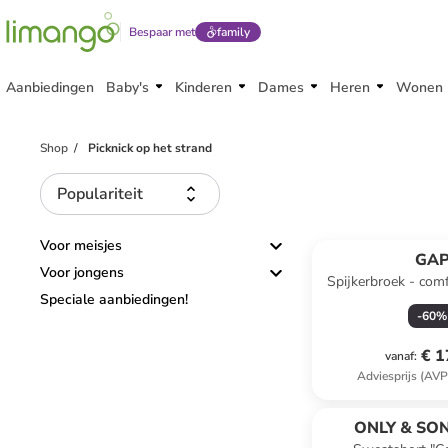
Bespaar met
family
Aanbiedingen
Baby's
Kinderen
Dames
Heren
Wonen
Shop
Picknick op het strand
Populariteit
Voor meisjes
GA
Voor jongens
Spijkerbroek - comf
Speciale aanbiedingen!
-
60
%
€ 1
vanaf
:
Adviesprijs (AVP
ONLY & SON