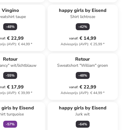
Vingino
happy girls by Eisend
eatshirt taupe
Shirt lichtroze
-
48
%
-
42
%
€ 22,99
€ 14,99
naf
:
vanaf
:
rijs (AVP)
:
€ 44,99
*
Adviesprijs (AVP)
:
€ 25,99
*
Retour
Retour
rancy" wit/lichtblauw
Sweatshort "William" groen
-
55
%
-
48
%
€ 17,99
€ 22,99
naf
:
vanaf
:
rijs (AVP)
:
€ 39,99
*
Adviesprijs (AVP)
:
€ 44,99
*
family
exclusief
 girls by Eisend
happy girls by Eisend
hirt turquoise
Jurk wit
-
57
%
-
64
%