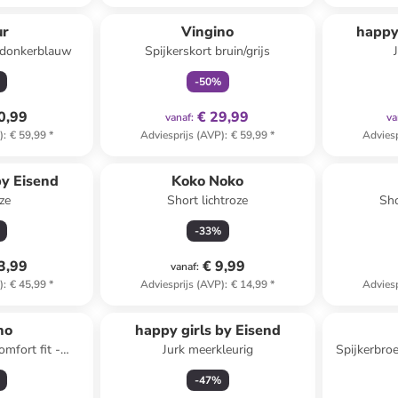
family
exclusief
ur
Vingino
happy
 donkerblauw
Spijkerskort bruin/grijs
-
50
%
0,99
€ 29,99
vanaf
:
va
)
:
€ 59,99
*
Adviesprijs (AVP)
:
€ 59,99
*
Adviesp
by Eisend
Koko Noko
ze
Short lichtroze
Sho
-
33
%
3,99
€ 9,99
vanaf
:
)
:
€ 45,99
*
Adviesprijs (AVP)
:
€ 14,99
*
Adviesp
no
happy girls by Eisend
omfort fit -
Jurk meerkleurig
Spijkerbroe
auw
-
47
%