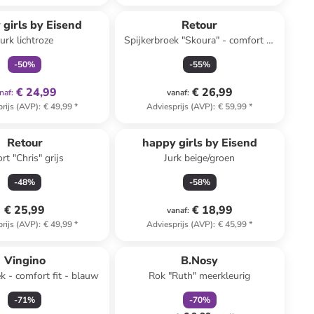
family
exclusief
 girls by Eisend
Retour
Jurk lichtroze
Spijkerbroek "Skoura" - comfort fit
- lichtblauw
-
50
%
-
55
%
€ 24,99
€ 26,99
naf
:
vanaf
:
rijs (AVP)
:
€ 49,99
*
Adviesprijs (AVP)
:
€ 59,99
*
Retour
happy girls by Eisend
rt "Chris" grijs
Jurk beige/groen
-
48
%
-
58
%
€ 25,99
€ 18,99
vanaf
:
rijs (AVP)
:
€ 49,99
*
Adviesprijs (AVP)
:
€ 45,99
*
family
korting
Vingino
B.Nosy
k - comfort fit - blauw
Rok "Ruth" meerkleurig
-
71
%
-
70
%