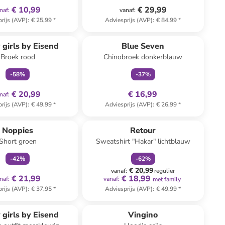
€ 10,99
€ 29,99
naf
:
vanaf
:
rijs (AVP)
:
€ 25,99
*
Adviesprijs (AVP)
:
€ 84,99
*
family
exclusief
family
exclusief
 girls by Eisend
Blue Seven
Broek rood
Chinobroek donkerblauw
-
58
%
-
37
%
€ 20,99
€ 16,99
naf
:
rijs (AVP)
:
€ 49,99
*
Adviesprijs (AVP)
:
€ 26,99
*
family
exclusief
family
korting
Noppies
Retour
Short groen
Sweatshirt "Hakar" lichtblauw
-
42
%
-
62
%
€ 20,99
vanaf
:
regulier
€ 21,99
€ 18,99
naf
:
vanaf
:
met family
rijs (AVP)
:
€ 37,95
*
Adviesprijs (AVP)
:
€ 49,99
*
family
exclusief
 girls by Eisend
Vingino