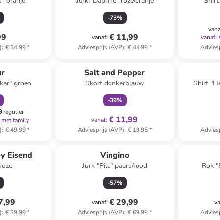
s" oranje
Jurk "Daphne" roze/oranje
Shirt
-
73
%
vana
99
€ 11,99
vanaf
:
vanaf
:
)
:
€ 34,99
*
Adviesprijs (AVP)
:
€ 44,99
*
Adviesp
orting
family
exclusief
ur
Salt and Pepper
kar" groen
Skort donkerblauw
Shirt "
-
39
%
9
regulier
€ 11,99
vanaf
:
met family
)
:
€ 49,99
*
Adviesprijs (AVP)
:
€ 19,95
*
Adviesp
by Eisend
Vingino
troze
Jurk "Pila" paars/rood
Rok "
-
57
%
7,99
€ 29,99
vanaf
:
va
)
:
€ 39,99
*
Adviesprijs (AVP)
:
€ 69,99
*
Adviesp