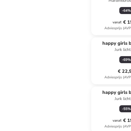
Marlenebroe
-
64
%
€ 1
vanaf
:
Adviesprijs (AVP
happy girls 
Jurk lich
-
69
%
€ 22,
Adviesprijs (AVP
happy girls 
Jurk lich
-
55
%
€ 1
vanaf
:
Adviesprijs (AVP