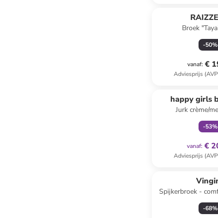
RAIZZ
Broek "Taya
-
50
%
€ 1
vanaf
:
Adviesprijs (AVP
family
ex
happy girls 
Jurk crème/me
-
53
%
€ 2
vanaf
:
Adviesprijs (AVP
Vingi
Spijkerbroek - comf
-
68
%