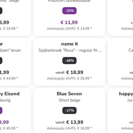
res" beige
Poloshirt donkerblauw
-
20
%
5,99
€ 11,99
v
)
:
€ 19,99
*
Adviesprijs (AVP)
:
€ 14,99
*
Adviesp
ur
name it
liam" bruin
Spijkerbroek "Rose" - regular fit -
Ca
lichtbruin/zwart
-
48
%
1,99
€ 18,99
vanaf
:
va
)
:
€ 44,99
*
Adviesprijs (AVP)
:
€ 36,99
*
Adviesp
clusief
by Eisend
Blue Seven
happy
leurig
Short beige
Ju
-
17
%
9,99
€ 13,99
vanaf
:
va
)
:
€ 45,99
*
Adviesprijs (AVP)
:
€ 16,99
*
Adviesp