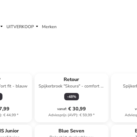
UITVERKOOP
Merken
P
Retour
ort fit - blauw
Spijkerbroek "Skoura" - comfort fit
Spijker
- blauw
-
48
%
7,99
€ 30,99
vanaf
:
v
)
:
€ 44,99
*
Adviesprijs (AVP)
:
€ 59,99
*
Adviesp
family
exclusief
S Junior
Blue Seven