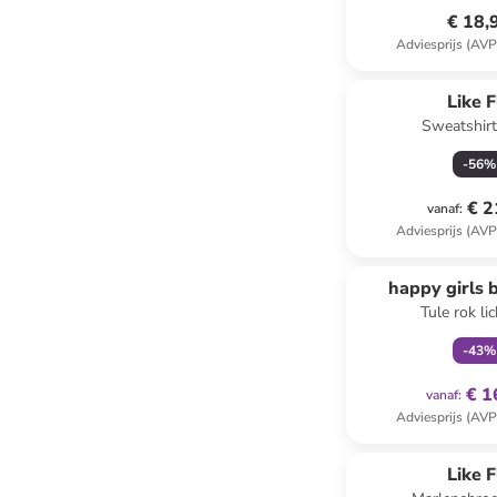
€ 18,
Adviesprijs (AVP
Like F
Sweatshirt
-
56
%
€ 2
vanaf
:
Adviesprijs (AVP
family
ex
happy girls 
Tule rok li
-
43
%
€ 1
vanaf
:
Adviesprijs (AVP
Like F