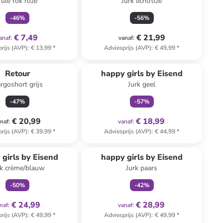
Tule rok roze
Jurk lichtroze
-
46
%
-
56
%
€ 7,49
€ 21,99
anaf
:
vanaf
:
rijs (AVP)
:
€ 13,99
*
Adviesprijs (AVP)
:
€ 49,99
*
family
exclusief
Retour
happy girls by Eisend
rgoshort grijs
Jurk geel
-
47
%
-
57
%
€ 20,99
€ 18,99
naf
:
vanaf
:
rijs (AVP)
:
€ 39,99
*
Adviesprijs (AVP)
:
€ 44,99
*
family
exclusief
family
exclusief
 girls by Eisend
happy girls by Eisend
rk crème/blauw
Jurk paars
-
50
%
-
42
%
€ 24,99
€ 28,99
naf
:
vanaf
:
rijs (AVP)
:
€ 49,99
*
Adviesprijs (AVP)
:
€ 49,99
*