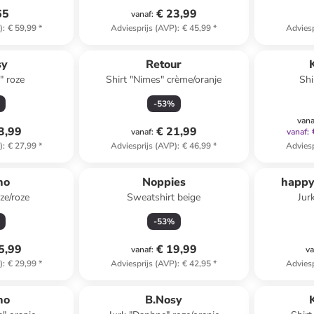
65
€ 23,99
vanaf
:
)
:
€ 59,99
*
Adviesprijs (AVP)
:
€ 45,99
*
Adviesp
sy
Retour
" roze
Shirt "Nimes" crème/oranje
Shi
-
53
%
vana
3,99
€ 21,99
vanaf
:
vanaf
:
)
:
€ 27,99
*
Adviesprijs (AVP)
:
€ 46,99
*
Adviesp
no
Noppies
happy
oze/roze
Sweatshirt beige
Jur
-
53
%
5,99
€ 19,99
vanaf
:
va
)
:
€ 29,99
*
Adviesprijs (AVP)
:
€ 42,95
*
Adviesp
no
B.Nosy