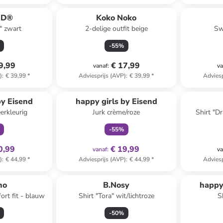
ED®
Koko Noko
" zwart
2-delige outfit beige
Sw
-
55
%
9,99
€ 17,99
vanaf
:
va
)
:
€ 39,99
*
Adviesprijs (AVP)
:
€ 39,99
*
Adviesp
clusief
family
exclusief
by Eisend
happy girls by Eisend
erkleurig
Jurk crème/roze
Shirt "D
-
55
%
0,99
€ 19,99
vanaf
:
va
)
:
€ 44,99
*
Adviesprijs (AVP)
:
€ 44,99
*
Adviesp
no
B.Nosy
happy
ort fit - blauw
Shirt "Tora" wit/lichtroze
S
-
50
%