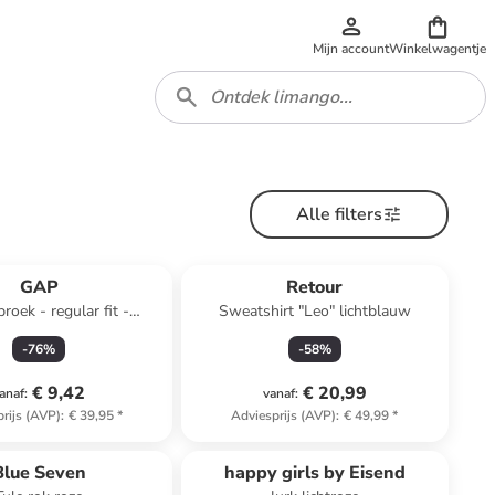
Mijn account
Winkelwagentje
Alle filters
GAP
Retour
broek - regular fit -
Sweatshirt "Leo" lichtblauw
donkerblauw
-
76
%
-
58
%
€ 9,42
€ 20,99
anaf
:
vanaf
:
rijs (AVP)
:
€ 39,95
*
Adviesprijs (AVP)
:
€ 49,99
*
family
exclusief
Blue Seven
happy girls by Eisend