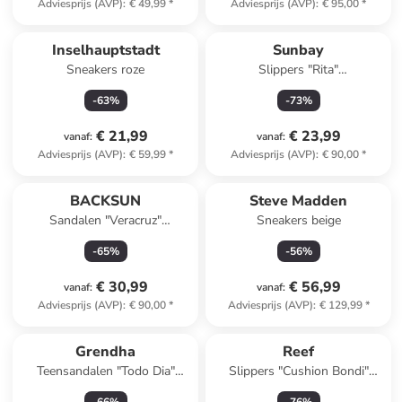
Adviesprijs (AVP)
:
€ 49,99
*
Adviesprijs (AVP)
:
€ 95,00
*
Inselhauptstadt
Sunbay
Sneakers roze
Slippers "Rita"
roségoudkleurig
-
63
%
-
73
%
€ 21,99
€ 23,99
vanaf
:
vanaf
:
Adviesprijs (AVP)
:
€ 59,99
*
Adviesprijs (AVP)
:
€ 90,00
*
BACKSUN
Steve Madden
Sandalen "Veracruz"
Sneakers beige
lichtbruin/goudkleurig
-
65
%
-
56
%
€ 30,99
€ 56,99
vanaf
:
vanaf
:
Adviesprijs (AVP)
:
€ 90,00
*
Adviesprijs (AVP)
:
€ 129,99
*
Grendha
Reef
Teensandalen "Todo Dia"
Slippers "Cushion Bondi"
goudkleurig
crème