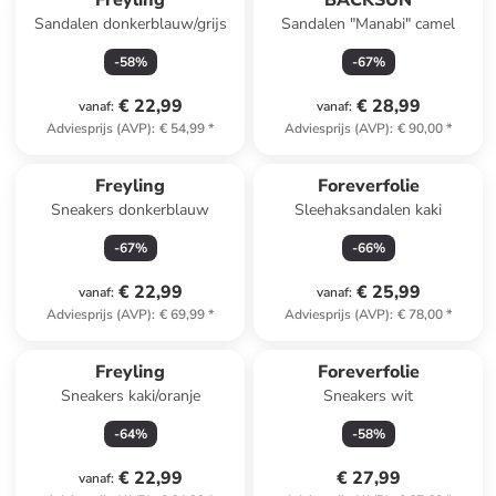
Freyling
BACKSUN
Sandalen donkerblauw/grijs
Sandalen "Manabi" camel
-
58
%
-
67
%
€ 22,99
€ 28,99
vanaf
:
vanaf
:
Adviesprijs (AVP)
:
€ 54,99
*
Adviesprijs (AVP)
:
€ 90,00
*
Freyling
Foreverfolie
Sneakers donkerblauw
Sleehaksandalen kaki
-
67
%
-
66
%
€ 22,99
€ 25,99
vanaf
:
vanaf
:
Adviesprijs (AVP)
:
€ 69,99
*
Adviesprijs (AVP)
:
€ 78,00
*
Freyling
Foreverfolie
Sneakers kaki/oranje
Sneakers wit
-
64
%
-
58
%
€ 22,99
€ 27,99
vanaf
: