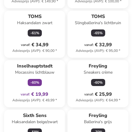
Adviesprijs (AVP)
:
€ 149,90
*
Adviesprijs (AVP)
:
€ 100,00
*
TOMS
TOMS
Haksandalen zwart
Slingballerina's lichtbruin
-
61
%
-
65
%
€ 34,99
€ 32,99
vanaf
:
vanaf
:
Adviesprijs (AVP)
:
€ 90,00
*
Adviesprijs (AVP)
:
€ 95,00
*
family
exclusief
Inselhauptstadt
Freyling
Mocassins lichtblauw
Sneakers crème
-
60
%
-
60
%
€ 19,99
€ 25,99
vanaf
:
vanaf
:
Adviesprijs (AVP)
:
€ 49,99
*
Adviesprijs (AVP)
:
€ 64,99
*
Sixth Sens
Freyling
Haksandalen beige/zwart
Ballerina's grijs