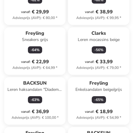
-
62
%
-
60
%
€ 29,99
€ 38,99
vanaf
:
vanaf
:
Adviesprijs (AVP)
:
€ 80,00
*
Adviesprijs (AVP)
:
€ 99,95
*
Freyling
Clarks
Sneakers grijs
Leren mocassins beige
-
64
%
-
56
%
€ 22,99
€ 33,99
vanaf
:
vanaf
:
Adviesprijs (AVP)
:
€ 64,99
*
Adviesprijs (AVP)
:
€ 79,00
*
BACKSUN
Freyling
Leren haksandalen "Diadema"
Enkelsandalen beige/grijs
zwart
-
63
%
-
65
%
€ 36,99
€ 18,99
vanaf
:
vanaf
:
Adviesprijs (AVP)
:
€ 100,00
*
Adviesprijs (AVP)
:
€ 54,99
*
family
korting