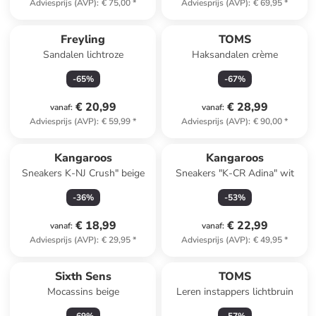
Adviesprijs (AVP)
:
€ 75,00
*
Adviesprijs (AVP)
:
€ 69,95
*
Freyling
TOMS
Sandalen lichtroze
Haksandalen crème
-
65
%
-
67
%
€ 20,99
€ 28,99
vanaf
:
vanaf
:
Adviesprijs (AVP)
:
€ 59,99
*
Adviesprijs (AVP)
:
€ 90,00
*
Kangaroos
Kangaroos
Sneakers K-NJ Crush" beige
Sneakers "K-CR Adina" wit
-
36
%
-
53
%
€ 18,99
€ 22,99
vanaf
:
vanaf
:
Adviesprijs (AVP)
:
€ 29,95
*
Adviesprijs (AVP)
:
€ 49,95
*
Sixth Sens
TOMS
Mocassins beige
Leren instappers lichtbruin