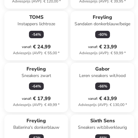
Adviesprijs (AVP)
:
€ 120,00
*
Adviesprijs (AVP)
:
€ 39,95
*
TOMS
Freyling
Instappers lichtroze
Sandalen donkerblauw/beige
-
54
%
-
60
%
€ 24,99
€ 23,99
vanaf
:
vanaf
:
Adviesprijs (AVP)
:
€ 55,00
*
Adviesprijs (AVP)
:
€ 59,99
*
Freyling
Gabor
Sneakers zwart
Leren sneakers wit/rood
-
64
%
-
66
%
€ 17,99
€ 43,99
vanaf
:
vanaf
:
Adviesprijs (AVP)
:
€ 49,99
*
Adviesprijs (AVP)
:
€ 130,00
*
Freyling
Sixth Sens
Ballerina's donkerblauw
Sneakers wit/zilverkleurig