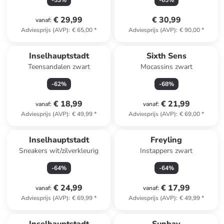
-
53
%
-
65
%
€ 29,99
€ 30,99
vanaf
:
Adviesprijs (AVP)
:
€ 65,00
*
Adviesprijs (AVP)
:
€ 90,00
*
Top deal
Inselhauptstadt
Sixth Sens
Teensandalen zwart
Mocassins zwart
-
62
%
-
68
%
€ 18,99
€ 21,99
vanaf
:
vanaf
:
Adviesprijs (AVP)
:
€ 49,99
*
Adviesprijs (AVP)
:
€ 69,00
*
Inselhauptstadt
Freyling
Sneakers wit/zilverkleurig
Instappers zwart
-
64
%
-
64
%
€ 24,99
€ 17,99
vanaf
:
vanaf
:
Adviesprijs (AVP)
:
€ 69,99
*
Adviesprijs (AVP)
:
€ 49,99
*