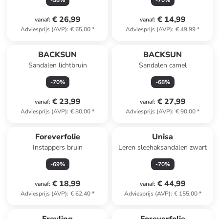
-
58
%
-
70
%
€ 26,99
€ 14,99
vanaf
:
vanaf
:
Adviesprijs (AVP)
:
€ 65,00
*
Adviesprijs (AVP)
:
€ 49,99
*
BACKSUN
BACKSUN
Sandalen lichtbruin
Sandalen camel
-
70
%
-
68
%
€ 23,99
€ 27,99
vanaf
:
vanaf
:
Adviesprijs (AVP)
:
€ 80,00
*
Adviesprijs (AVP)
:
€ 90,00
*
Foreverfolie
Unisa
Instappers bruin
Leren sleehaksandalen zwart
-
69
%
-
70
%
€ 18,99
€ 44,99
vanaf
:
vanaf
:
Adviesprijs (AVP)
:
€ 62,40
*
Adviesprijs (AVP)
:
€ 155,00
*