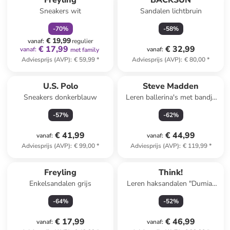
Freyling
BACKSUN
Sneakers wit
Sandalen lichtbruin
-
70
%
-
58
%
€ 19,99
vanaf
:
regulier
€ 17,99
€ 32,99
vanaf
:
vanaf
:
met family
Adviesprijs (AVP)
:
€ 59,99
*
Adviesprijs (AVP)
:
€ 80,00
*
U.S. Polo
Steve Madden
Sneakers donkerblauw
Leren ballerina's met bandje
lichtroze
-
57
%
-
62
%
€ 41,99
€ 44,99
vanaf
:
vanaf
:
Adviesprijs (AVP)
:
€ 99,00
*
Adviesprijs (AVP)
:
€ 119,99
*
Freyling
Think!
Enkelsandalen grijs
Leren haksandalen "Dumia"
beige/groen
-
64
%
-
52
%
€ 17,99
€ 46,99
vanaf
:
vanaf
: