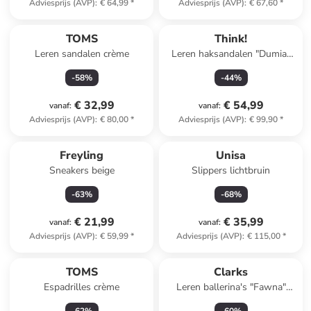
Adviesprijs (AVP)
:
€ 64,99
*
Adviesprijs (AVP)
:
€ 67,60
*
TOMS
Think!
Leren sandalen crème
Leren haksandalen "Dumia"
lichtbruin/groen
-
58
%
-
44
%
€ 32,99
€ 54,99
vanaf
:
vanaf
:
Adviesprijs (AVP)
:
€ 80,00
*
Adviesprijs (AVP)
:
€ 99,90
*
Freyling
Unisa
Sneakers beige
Slippers lichtbruin
-
63
%
-
68
%
€ 21,99
€ 35,99
vanaf
:
vanaf
:
Adviesprijs (AVP)
:
€ 59,99
*
Adviesprijs (AVP)
:
€ 115,00
*
TOMS
Clarks
Espadrilles crème
Leren ballerina's "Fawna"
zilverkleurig