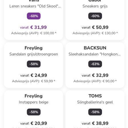
Vans
Gabor
Leren sneakers "Old Skool"
Sneakers grijs
bruin
-
68
%
-
60
%
€ 31,99
€ 50,99
vanaf
:
vanaf
:
Adviesprijs (AVP)
:
€ 100,00
*
Adviesprijs (AVP)
:
€ 130,00
*
Freyling
BACKSUN
Sandalen grijs/citroengroen
Sleehaksandalen "Hongkong"
goudkleurig
-
58
%
-
63
%
€ 24,99
€ 32,99
vanaf
:
vanaf
:
Adviesprijs (AVP)
:
€ 59,99
*
Adviesprijs (AVP)
:
€ 90,00
*
Freyling
TOMS
Instappers beige
Slingballerina's geel
-
58
%
-
58
%
€ 20,99
€ 38,99
vanaf
:
vanaf
: