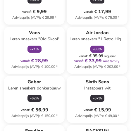
-
66
%
-
76
%
€ 9,99
€ 17,99
vanaf
:
vanaf
:
Adviesprijs (AVP)
:
€ 29,99
*
Adviesprijs (AVP)
:
€ 75,00
*
family
exclusief
family
korting
Vans
Air Jordan
Leren sneakers "Old Skool"
Leren sneakers ''1 Retro High''
beige
geel/blauw
-
71
%
-
83
%
€ 35,99
vanaf
:
regulier
€ 28,99
€ 33,99
vanaf
:
vanaf
:
met family
Adviesprijs (AVP)
:
€ 100,00
*
Adviesprijs (AVP)
:
€ 202,00
*
Gabor
Sixth Sens
Leren sneakers donkerblauw
Instappers wit
-
62
%
-
67
%
€ 56,99
€ 15,99
vanaf
:
vanaf
:
Adviesprijs (AVP)
:
€ 150,00
*
Adviesprijs (AVP)
:
€ 49,00
*