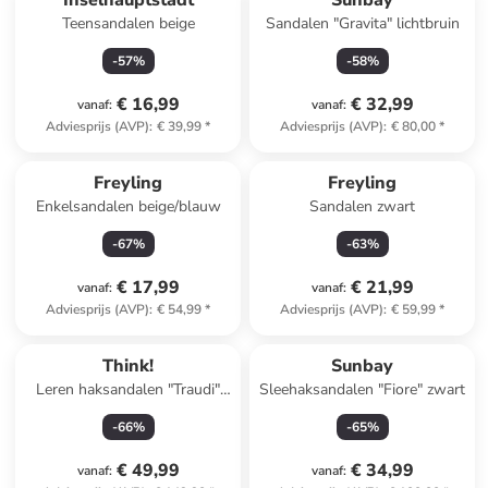
Inselhauptstadt
Sunbay
Teensandalen beige
Sandalen "Gravita" lichtbruin
-
57
%
-
58
%
€ 16,99
€ 32,99
vanaf
:
vanaf
:
Adviesprijs (AVP)
:
€ 39,99
*
Adviesprijs (AVP)
:
€ 80,00
*
Freyling
Freyling
Enkelsandalen beige/blauw
Sandalen zwart
-
67
%
-
63
%
€ 17,99
€ 21,99
vanaf
:
vanaf
:
Adviesprijs (AVP)
:
€ 54,99
*
Adviesprijs (AVP)
:
€ 59,99
*
Think!
Sunbay
Leren haksandalen "Traudi"
Sleehaksandalen "Fiore" zwart
kaki
-
66
%
-
65
%
€ 49,99
€ 34,99
vanaf
:
vanaf
: