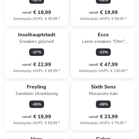
-
62
%
-
66
%
€ 18,99
€ 19,99
vanaf
:
vanaf
:
Adviesprijs (AVP)
:
€ 49,99
*
Adviesprijs (AVP)
:
€ 59,00
*
Inselhauptstadt
Ecco
Sneakers grijs/wit
Leren sneakers "Otm"
grijs/zilverkleurig
-
67
%
-
63
%
€ 22,99
€ 47,99
vanaf
:
vanaf
:
Adviesprijs (AVP)
:
€ 69,99
*
Adviesprijs (AVP)
:
€ 130,00
*
Freyling
Sixth Sens
Sandalen zilverkleurig
Mocassins kaki
-
66
%
-
68
%
€ 19,99
€ 23,99
vanaf
:
vanaf
:
Adviesprijs (AVP)
:
€ 59,99
*
Adviesprijs (AVP)
:
€ 75,00
*
family
exclusief