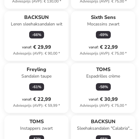
Adviesprijs (AVP)
:
€ 130,00
*
Adviesprijs (AVP)
:
€ 75,00
*
BACKSUN
Sixth Sens
Leren sleehaksandalen wit
Mocassins zwart
-
66
%
-
69
%
€ 29,99
€ 22,99
vanaf
:
vanaf
:
Adviesprijs (AVP)
:
€ 90,00
*
Adviesprijs (AVP)
:
€ 75,00
*
Freyling
TOMS
Sandalen taupe
Espadrilles crème
-
61
%
-
58
%
€ 22,99
€ 30,99
vanaf
:
vanaf
:
Adviesprijs (AVP)
:
€ 59,99
*
Adviesprijs (AVP)
:
€ 75,00
*
TOMS
BACKSUN
Instappers zwart
Sleehaksandalen "Calabria"
zwart