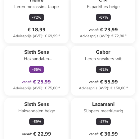
Heine
C'M
Leren mocassins taupe
Espadrilles beige
-
72
%
-
67
%
€ 18,99
€ 23,99
vanaf
:
Adviesprijs (AVP)
:
€ 69,99
*
Adviesprijs (AVP)
:
€ 72,80
*
family
exclusief
Sixth Sens
Gabor
Haksandalen
Leren sneakers wit
lichtbruin/goudkleurig
-
65
%
-
62
%
€ 25,99
€ 55,99
vanaf
:
vanaf
:
Adviesprijs (AVP)
:
€ 75,00
*
Adviesprijs (AVP)
:
€ 150,00
*
Sixth Sens
Lazamani
Haksandalen beige
Slippers meerkleurig
-
69
%
-
47
%
€ 22,99
€ 36,99
vanaf
:
vanaf
: