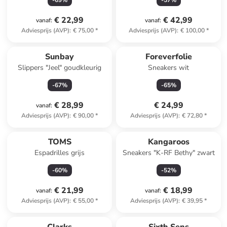
-
69
%
-
57
%
€ 22,99
€ 42,99
vanaf
:
vanaf
:
Adviesprijs (AVP)
:
€ 75,00
*
Adviesprijs (AVP)
:
€ 100,00
*
Sunbay
Foreverfolie
Slippers "Jeel" goudkleurig
Sneakers wit
-
67
%
-
65
%
€ 28,99
€ 24,99
vanaf
:
Adviesprijs (AVP)
:
€ 90,00
*
Adviesprijs (AVP)
:
€ 72,80
*
TOMS
Kangaroos
Espadrilles grijs
Sneakers "K-RF Bethy" zwart
-
60
%
-
52
%
€ 21,99
€ 18,99
vanaf
:
vanaf
:
Adviesprijs (AVP)
:
€ 55,00
*
Adviesprijs (AVP)
:
€ 39,95
*