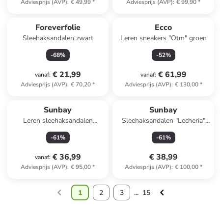
Adviesprijs (AVP)
:
€ 49,99
*
Adviesprijs (AVP)
:
€ 99,90
*
Foreverfolie
Ecco
Sleehaksandalen zwart
Leren sneakers "Otm" groen
-
68
%
-
52
%
€ 21,99
€ 61,99
vanaf
:
vanaf
:
Adviesprijs (AVP)
:
€ 70,20
*
Adviesprijs (AVP)
:
€ 130,00
*
Sunbay
Sunbay
Leren sleehaksandalen
Sleehaksandalen "Lecheria"
""Esperance" donkerbruin
zwart
-
61
%
-
61
%
€ 36,99
€ 38,99
vanaf
:
Adviesprijs (AVP)
:
€ 95,00
*
Adviesprijs (AVP)
:
€ 100,00
*
1
2
3
...
15