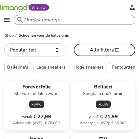
family
Shop
Schoenen voor de halve prijs
Populariteit
Alle filters
Ballerina's
Lage sneakers
Hoge sneakers
Pantoletten
Foreverfolie
Bellucci
Sleehaksandalen zwart
Slingballerina's bruin
-
64
%
-
66
%
€ 27,99
€ 21,99
vanaf
:
vanaf
:
Adviesprijs (AVP)
:
€ 78,00
*
Adviesprijs (AVP)
:
€ 65,00
*