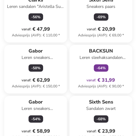
Clarks
Sixth Sens
Leren sandalen "Aristella Sun"
Sneakers paars
crème
-
56
%
-
69
%
€ 47,99
€ 20,99
vanaf
:
vanaf
:
Adviesprijs (AVP)
:
€ 110,00
*
Adviesprijs (AVP)
:
€ 69,00
*
family
exclusief
Gabor
BACKSUN
Leren sneakers
Leren sleehaksandalen
wit/zilverkleurig
"Calabria" lichtbruin
-
58
%
-
64
%
€ 62,99
€ 31,99
vanaf
:
vanaf
:
Adviesprijs (AVP)
:
€ 150,00
*
Adviesprijs (AVP)
:
€ 90,00
*
Gabor
Sixth Sens
Leren sneakers
Sandalen zwart
goudkleurig/wit
-
54
%
-
68
%
€ 58,99
€ 23,99
vanaf
:
vanaf
: