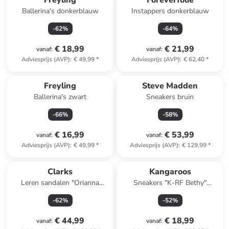
Freyling
Foreverfolie
Ballerina's donkerblauw
Instappers donkerblauw
-
62
%
-
64
%
€ 18,99
€ 21,99
vanaf
:
vanaf
:
Adviesprijs (AVP)
:
€ 49,99
*
Adviesprijs (AVP)
:
€ 62,40
*
Freyling
Steve Madden
Ballerina's zwart
Sneakers bruin
-
66
%
-
58
%
€ 16,99
€ 53,99
vanaf
:
vanaf
:
Adviesprijs (AVP)
:
€ 49,99
*
Adviesprijs (AVP)
:
€ 129,99
*
Clarks
Kangaroos
Leren sandalen "Orianna
Sneakers "K-RF Bethy"
Twist" wit
donkerblauw
-
62
%
-
52
%
€ 44,99
€ 18,99
vanaf
:
vanaf
: