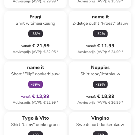
Adviesprijs (AVP)
:
€ 29,99
*
Adviesprijs (AVP)
:
€ 15,99
*
Frugi
name it
Shirt wit/meerkleurig
2-delige outfit "Froest" blauw
-
33
%
-
52
%
€ 21,99
€ 11,99
vanaf
:
vanaf
:
Adviesprijs (AVP)
:
€ 32,95
*
Adviesprijs (AVP)
:
€ 24,99
*
family
exclusief
name it
Noppies
Short "Filip" donkerblauw
Shirt rood/lichtblauw
-
39
%
-
29
%
€ 13,99
€ 18,99
vanaf
:
vanaf
:
Adviesprijs (AVP)
:
€ 22,99
*
Adviesprijs (AVP)
:
€ 26,95
*
Tygo & Vito
Vingino
Shirt "Jaimy" donkergroen
Sweatshort donkerblauw