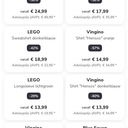
-
50
%
-
50
%
€ 24,99
€ 17,99
vanaf
:
vanaf
:
Adviesprijs (AVP)
:
€ 49,99
*
Adviesprijs (AVP)
:
€ 35,99
*
LEGO
Vingino
Sweatshirt donkerblauw
Shirt "Hensos" oranje
-
42
%
-
57
%
€ 18,99
€ 14,99
vanaf
:
vanaf
:
Adviesprijs (AVP)
:
€ 32,95
*
Adviesprijs (AVP)
:
€ 34,99
*
LEGO
Vingino
Longsleeve lichtgroen
Shirt "Hensos" donkerblauw
-
29
%
-
60
%
€ 13,99
€ 13,99
vanaf
:
vanaf
:
Adviesprijs (AVP)
:
€ 19,95
*
Adviesprijs (AVP)
:
€ 34,99
*