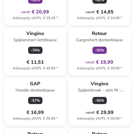
-
28
%
-
41
%
€ 20,99
€ 14,65
vanaf
:
vanaf
:
Adviesprijs (AVP)
:
€ 29,45
*
Adviesprijs (AVP)
:
€ 24,99
*
family
exclusief
Vingino
Retour
Spijkershort lichtblauw
Cargoshort donkerblauw
-
76
%
-
50
%
€ 11,51
€ 19,99
vanaf
:
Adviesprijs (AVP)
:
€ 49,99
*
Adviesprijs (AVP)
:
€ 39,99
*
GAP
Vingino
Hoodie donkerblauw
Spijkerbroek - slim fit -
lichtblauw
-
57
%
-
50
%
€ 16,99
€ 29,99
vanaf
:
Adviesprijs (AVP)
:
€ 39,99
*
Adviesprijs (AVP)
:
€ 59,99
*