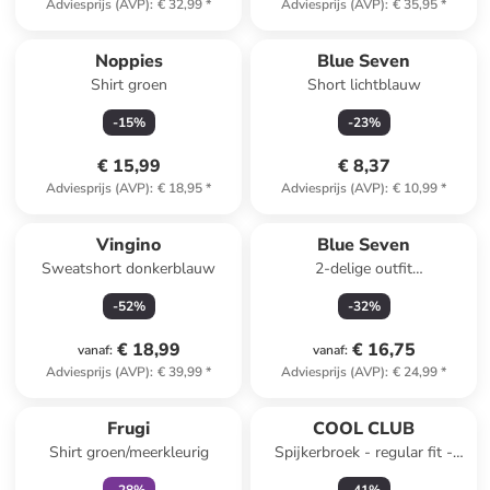
Adviesprijs (AVP)
:
€ 32,99
*
Adviesprijs (AVP)
:
€ 35,95
*
Noppies
Blue Seven
Shirt groen
Short lichtblauw
-
15
%
-
23
%
€ 15,99
€ 8,37
Adviesprijs (AVP)
:
€ 18,95
*
Adviesprijs (AVP)
:
€ 10,99
*
Vingino
Blue Seven
Sweatshort donkerblauw
2-delige outfit
lichtblauw/oranje
-
52
%
-
32
%
€ 18,99
€ 16,75
vanaf
:
vanaf
:
Adviesprijs (AVP)
:
€ 39,99
*
Adviesprijs (AVP)
:
€ 24,99
*
family
exclusief
Frugi
COOL CLUB
Shirt groen/meerkleurig
Spijkerbroek - regular fit -
blauw