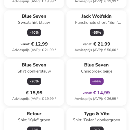
Adviesprijs (AVP)
:
€ 19,99
*
Adviesprijs (AVP)
:
€ 19,99
*
Blue Seven
Jack Wolfskin
Sweatshirt blauw
Functionele short "Sun"
blauw
-
40
%
-
56
%
€ 12,99
€ 21,99
vanaf
:
vanaf
:
Adviesprijs (AVP)
:
€ 21,99
*
Adviesprijs (AVP)
:
€ 50,00
*
family
exclusief
Blue Seven
Blue Seven
Shirt donkerblauw
Chinobroek beige
-
20
%
-
44
%
€ 15,99
€ 14,99
vanaf
:
Adviesprijs (AVP)
:
€ 19,99
*
Adviesprijs (AVP)
:
€ 26,99
*
Retour
Tygo & Vito
Shirt "Kyle" groen
Shirt "Dylan" donkergroen