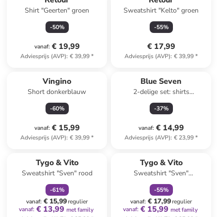
Retour
Retour
Shirt "Geerten" groen
Sweatshirt "Kelto" groen
-
50
%
-
55
%
€ 19,99
€ 17,99
vanaf
:
Adviesprijs (AVP)
:
€ 39,99
*
Adviesprijs (AVP)
:
€ 39,99
*
Vingino
Blue Seven
Short donkerblauw
2-delige set: shirts
oranje/donkerblauw
-
60
%
-
37
%
€ 15,99
€ 14,99
vanaf
:
vanaf
:
Adviesprijs (AVP)
:
€ 39,99
*
Adviesprijs (AVP)
:
€ 23,99
*
family
korting
family
korting
Tygo & Vito
Tygo & Vito
Sweatshirt "Sven" rood
Sweatshirt "Sven"
donkerblauw
-
61
%
-
55
%
€ 15,99
€ 17,99
vanaf
:
regulier
vanaf
:
regulier
€ 13,99
€ 15,99
vanaf
:
vanaf
:
met family
met family