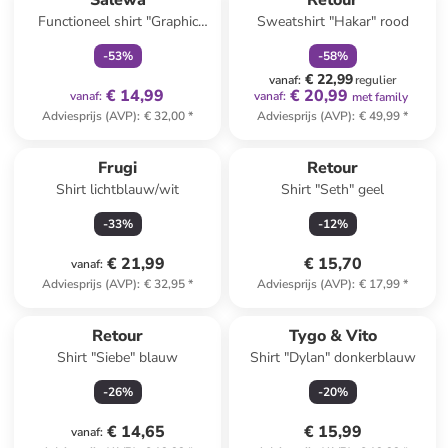
Salewa
Retour
Functioneel shirt "Graphic
Sweatshirt "Hakar" rood
Dry" oranje
-
53
%
-
58
%
€ 22,99
vanaf
:
regulier
€ 14,99
€ 20,99
vanaf
:
vanaf
:
met family
Adviesprijs (AVP)
:
€ 32,00
*
Adviesprijs (AVP)
:
€ 49,99
*
Frugi
Retour
Shirt lichtblauw/wit
Shirt "Seth" geel
-
33
%
-
12
%
€ 21,99
€ 15,70
vanaf
:
Adviesprijs (AVP)
:
€ 32,95
*
Adviesprijs (AVP)
:
€ 17,99
*
Retour
Tygo & Vito
Shirt "Siebe" blauw
Shirt "Dylan" donkerblauw
-
26
%
-
20
%
€ 14,65
€ 15,99
vanaf
: