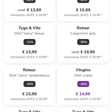
-
30
%
-
20
%
€ 13,99
€ 15,99
vanaf
:
Adviesprijs (AVP)
:
€ 19,99
*
Adviesprijs (AVP)
:
€ 19,99
*
Tygo & Vito
Retour
Shirt "Jaimy" blauw
Cargoshort grijs
-
12
%
-
50
%
€ 13,99
€ 19,99
vanaf
:
Adviesprijs (AVP)
:
€ 15,99
*
Adviesprijs (AVP)
:
€ 39,99
*
family
exclusief
Retour
Vingino
Shirt "Jarno" donkerblauw
Shirt oranje
-
35
%
-
40
%
€ 23,99
€ 14,99
Adviesprijs (AVP)
:
€ 36,99
*
Adviesprijs (AVP)
:
€ 24,99
*