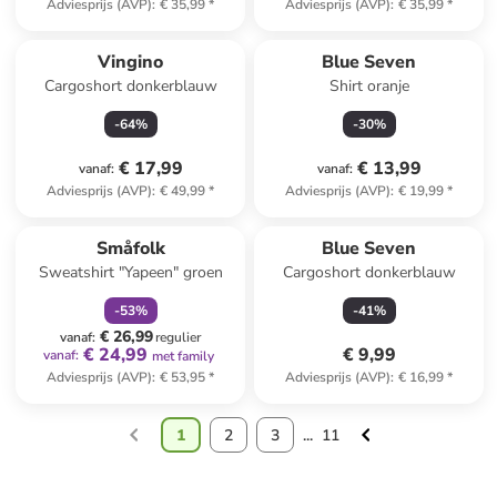
Adviesprijs (AVP)
:
€ 35,99
*
Adviesprijs (AVP)
:
€ 35,99
*
Vingino
Blue Seven
Cargoshort donkerblauw
Shirt oranje
-
64
%
-
30
%
€ 17,99
€ 13,99
vanaf
:
vanaf
:
Adviesprijs (AVP)
:
€ 49,99
*
Adviesprijs (AVP)
:
€ 19,99
*
family
korting
Småfolk
Blue Seven
Sweatshirt "Yapeen" groen
Cargoshort donkerblauw
-
53
%
-
41
%
€ 26,99
vanaf
:
regulier
€ 24,99
€ 9,99
vanaf
:
met family
Adviesprijs (AVP)
:
€ 53,95
*
Adviesprijs (AVP)
:
€ 16,99
*
1
2
3
...
11