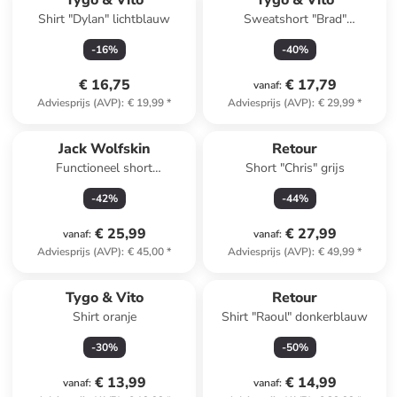
Tygo & Vito
Tygo & Vito
Shirt "Dylan" lichtblauw
Sweatshort "Brad"
donkerblauw
-
16
%
-
40
%
€ 16,75
€ 17,79
vanaf
:
Adviesprijs (AVP)
:
€ 19,99
*
Adviesprijs (AVP)
:
€ 29,99
*
Jack Wolfskin
Retour
Functioneel short
Short "Chris" grijs
"Turbulence" donkerblauw
-
42
%
-
44
%
€ 25,99
€ 27,99
vanaf
:
vanaf
:
Adviesprijs (AVP)
:
€ 45,00
*
Adviesprijs (AVP)
:
€ 49,99
*
Tygo & Vito
Retour
Shirt oranje
Shirt "Raoul" donkerblauw
-
30
%
-
50
%
€ 13,99
€ 14,99
vanaf
:
vanaf
: