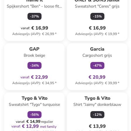
name it
ONLY & SONS Junior
Spijkershort "Ben" - loose fit -
Sweatshort "Ceres" grijs
blauw
-
37
%
-
15
%
€ 16,99
€ 16,99
vanaf
:
Adviesprijs (AVP)
:
€ 26,99
*
Adviesprijs (AVP)
:
€ 19,99
*
family
exclusief
family
exclusief
GAP
Garcia
Broek beige
Cargoshort grijs
-
34
%
-
47
%
€ 22,99
€ 20,99
vanaf
:
Adviesprijs (AVP)
:
€ 34,95
*
Adviesprijs (AVP)
:
€ 39,99
*
family
korting
Tygo & Vito
Tygo & Vito
Sweatshirt "Tygo" turquoise
Shirt "Jaimy" donkerblauw
-
56
%
-
12
%
€ 14,99
vanaf
:
regulier
€ 12,99
€ 13,99
vanaf
:
met family