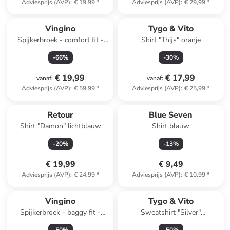
Adviesprijs (AVP)
:
€ 19,99
*
Adviesprijs (AVP)
:
€ 29,99
*
Vingino
Tygo & Vito
Spijkerbroek - comfort fit -
Shirt "Thijs" oranje
blauw
-
66
%
-
30
%
€ 19,99
€ 17,99
vanaf
:
vanaf
:
Adviesprijs (AVP)
:
€ 59,99
*
Adviesprijs (AVP)
:
€ 25,99
*
Retour
Blue Seven
Shirt "Damon" lichtblauw
Shirt blauw
-
20
%
-
13
%
€ 19,99
€ 9,49
Adviesprijs (AVP)
:
€ 24,99
*
Adviesprijs (AVP)
:
€ 10,99
*
Vingino
Tygo & Vito
Spijkerbroek - baggy fit -
Sweatshirt "Silver"
lichtblauw
donkerblauw