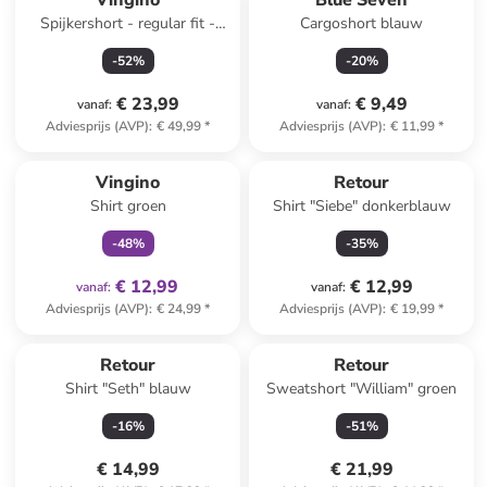
Vingino
Blue Seven
Spijkershort - regular fit -
Cargoshort blauw
blauw
-
52
%
-
20
%
€ 23,99
€ 9,49
vanaf
:
vanaf
:
Adviesprijs (AVP)
:
€ 49,99
*
Adviesprijs (AVP)
:
€ 11,99
*
family
exclusief
Vingino
Retour
Shirt groen
Shirt "Siebe" donkerblauw
-
48
%
-
35
%
€ 12,99
€ 12,99
vanaf
:
vanaf
:
Adviesprijs (AVP)
:
€ 24,99
*
Adviesprijs (AVP)
:
€ 19,99
*
Retour
Retour
Shirt "Seth" blauw
Sweatshort "William" groen
-
16
%
-
51
%
€ 14,99
€ 21,99