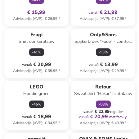
-
40
%
-
42
%
€ 15,99
€ 21,99
vanaf
:
Adviesprijs (AVP)
:
€ 26,99
*
Adviesprijs (AVP)
:
€ 37,95
*
Frugi
Only&Sons
Shirt donkerblauw
Spijkerbroek "Fade" - comfort
fit - blauw
-
41
%
-
53
%
€ 20,99
€ 13,99
vanaf
:
vanaf
:
Adviesprijs (AVP)
:
€ 35,95
*
Adviesprijs (AVP)
:
€ 29,99
*
family
korting
LEGO
Retour
Hoodie groen
Sweatshirt "Hakar" lichtblauw
-
45
%
-
58
%
€ 22,99
vanaf
:
regulier
€ 18,99
€ 20,99
vanaf
:
vanaf
:
met family
Adviesprijs (AVP)
:
€ 34,95
*
Adviesprijs (AVP)
:
€ 49,99
*