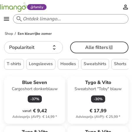
family
Shop
Een kleurrijke zomer
Populariteit
Alle filters
T-shirts
Longsleeves
Hoodies
Sweatshirts
Shorts
Blue Seven
Tygo & Vito
Cargoshort donkerblauw
Sweatshort "Toby" blauw
-
37
%
-
30
%
€ 9,42
€ 17,99
vanaf
:
Adviesprijs (AVP)
:
€ 14,99
*
Adviesprijs (AVP)
:
€ 25,99
*