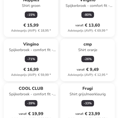
Noppies
Vingino
Shirt groen
Spijkerbroek - comfort fit -
lichtblauw
-
15
%
-
80
%
€ 15,99
€ 13,60
vanaf
:
Adviesprijs (AVP)
:
€ 18,95
*
Adviesprijs (AVP)
:
€ 69,99
*
Vingino
cmp
Spijkerbroek - comfort fit -
Shirt oranje
donkerblauw
-
71
%
-
26
%
€ 16,99
€ 9,49
vanaf
:
Adviesprijs (AVP)
:
€ 59,99
*
Adviesprijs (AVP)
:
€ 12,95
*
COOL CLUB
Frugi
Spijkerbroek - comfort fit -
Shirt grijs/meerkleurig
lichtblauw
-
39
%
-
33
%
€ 19,99
€ 23,99
vanaf
:
vanaf
: