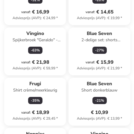
-
32
%
-
26
%
€ 16,99
€ 14,65
vanaf
:
vanaf
:
Adviesprijs (AVP)
:
€ 24,99
*
Adviesprijs (AVP)
:
€ 19,99
*
Vingino
Blue Seven
Spijkerbroek "Geraldo" -
2-delige set: shorts
comfort fit - blauw
donkerblauw
-
63
%
-
27
%
€ 21,98
€ 15,99
vanaf
:
vanaf
:
Adviesprijs (AVP)
:
€ 59,99
*
Adviesprijs (AVP)
:
€ 21,99
*
Frugi
Blue Seven
Shirt crème/meerkleurig
Short donkerblauw
-
35
%
-
21
%
€ 18,99
€ 10,99
vanaf
:
Adviesprijs (AVP)
:
€ 29,45
*
Adviesprijs (AVP)
:
€ 13,99
*