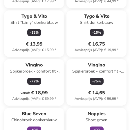
Adviesprijs (AVP)
:
€ 17,99
*
Adviesprijs (AVP)
:
€ 44,99
*
Tygo & Vito
Tygo & Vito
Shirt "Jaimy" donkerblauw
Shirt donkerblauw
-
12
%
-
16
%
€ 13,99
€ 16,75
Adviesprijs (AVP)
:
€ 15,99
*
Adviesprijs (AVP)
:
€ 19,99
*
Vingino
Vingino
Spijkerbroek - comfort fit -
Spijkerbroek - comfort fit -
blauw
lichtblauw
-
72
%
-
75
%
€ 18,99
€ 14,65
vanaf
:
Adviesprijs (AVP)
:
€ 69,99
*
Adviesprijs (AVP)
:
€ 59,99
*
family
exclusief
family
exclusief
Blue Seven
Noppies
Chinobroek donkerblauw
Short groen