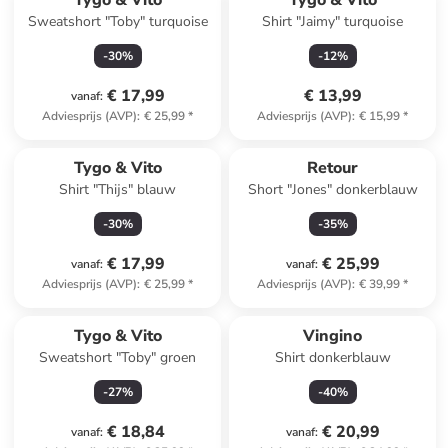
Tygo & Vito
Tygo & Vito
Sweatshort "Toby" turquoise
Shirt "Jaimy" turquoise
-
30
%
-
12
%
€ 17,99
€ 13,99
vanaf
:
Adviesprijs (AVP)
:
€ 25,99
*
Adviesprijs (AVP)
:
€ 15,99
*
Tygo & Vito
Retour
Shirt "Thijs" blauw
Short "Jones" donkerblauw
-
30
%
-
35
%
€ 17,99
€ 25,99
vanaf
:
vanaf
:
Adviesprijs (AVP)
:
€ 25,99
*
Adviesprijs (AVP)
:
€ 39,99
*
Tygo & Vito
Vingino
Sweatshort "Toby" groen
Shirt donkerblauw
-
27
%
-
40
%
€ 18,84
€ 20,99
vanaf
:
vanaf
: