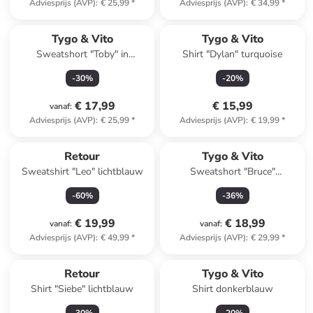
Adviesprijs (AVP)
:
€ 25,99
*
Adviesprijs (AVP)
:
€ 34,99
*
Tygo & Vito
Tygo & Vito
Sweatshort "Toby" in
Shirt "Dylan" turquoise
Brodeaux
-
30
%
-
20
%
€ 17,99
€ 15,99
vanaf
:
Adviesprijs (AVP)
:
€ 25,99
*
Adviesprijs (AVP)
:
€ 19,99
*
Retour
Tygo & Vito
Sweatshirt "Leo" lichtblauw
Sweatshort "Bruce"
donkerblauw
-
60
%
-
36
%
€ 19,99
€ 18,99
vanaf
:
vanaf
:
Adviesprijs (AVP)
:
€ 49,99
*
Adviesprijs (AVP)
:
€ 29,99
*
Retour
Tygo & Vito
Shirt "Siebe" lichtblauw
Shirt donkerblauw