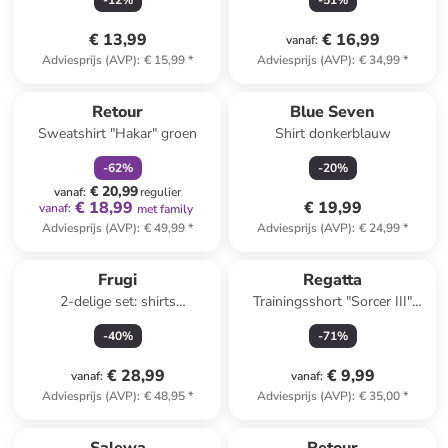
-
12
%
-
51
%
€ 13,99
€ 16,99
vanaf
:
Adviesprijs (AVP)
:
€ 15,99
*
Adviesprijs (AVP)
:
€ 34,99
*
family
korting
Retour
Blue Seven
Sweatshirt "Hakar" groen
Shirt donkerblauw
-
62
%
-
20
%
€ 20,99
vanaf
:
regulier
€ 18,99
€ 19,99
vanaf
:
met family
Adviesprijs (AVP)
:
€ 49,99
*
Adviesprijs (AVP)
:
€ 24,99
*
Frugi
Regatta
2-delige set: shirts
Trainingsshort "Sorcer III"
rood/wit/meerkleurig
donkerblauw
-
40
%
-
71
%
€ 28,99
€ 9,99
vanaf
:
vanaf
:
Adviesprijs (AVP)
:
€ 48,95
*
Adviesprijs (AVP)
:
€ 35,00
*
family
exclusief
family
korting