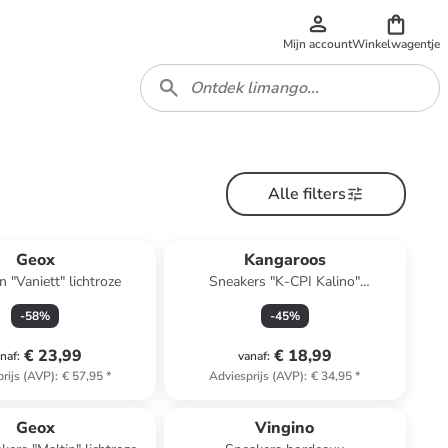
Mijn account
Winkelwagentje
Alle filters
Geox
Kangaroos
 "Vaniett" lichtroze
Sneakers "K-CPI Kalino"
donkerblauw/groen
-
58
%
-
45
%
€ 23,99
€ 18,99
naf
:
vanaf
:
rijs (AVP)
:
€ 57,95
*
Adviesprijs (AVP)
:
€ 34,95
*
Geox
Vingino