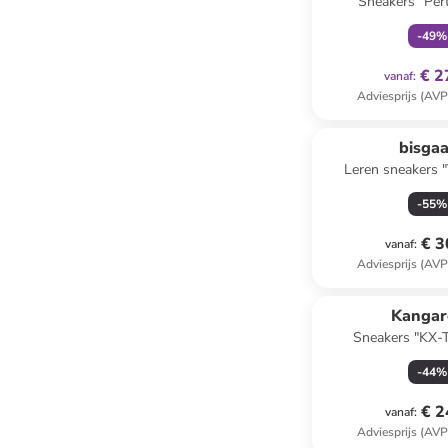
Sneakers "Per
-
49
%
€ 2
vanaf
:
Adviesprijs (AVP
bisga
Leren sneakers "Y
paars/b
-
55
%
€ 3
vanaf
:
Adviesprijs (AVP
Kangar
Sneakers "KX-
zwart/g
-
44
%
€ 2
vanaf
:
Adviesprijs (AVP