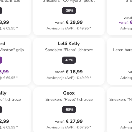
t/lichtroze
Sneakers "KX-Hydro" petrol
Sne
-
39
%
vana
8,99
€ 29,99
vanaf
:
vanaf
:
)
:
€ 69,95
*
Adviesprijs (AVP)
:
€ 49,95
*
Adviesp
clusief
ard
Lelli Kelly
inston" grijs
Sandalen "Elena" lichtroze
Leren bar
-
62
%
5,99
€ 18,99
vanaf
:
va
)
:
€ 69,95
*
Adviesprijs (AVP)
:
€ 49,99
*
Adviesp
elly
Geox
o" lichtroze
Sneakers "Pavel" lichtroze
Sneakers "N
-
58
%
2,99
€ 27,99
vanaf
:
va
)
:
€ 69,99
*
Adviesprijs (AVP)
:
€ 67,95
*
Adviesp