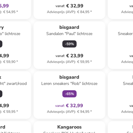
5,99
€ 32,99
vanaf
:
va
)
:
€ 54,95
*
Adviesprijs (AVP)
:
€ 84,95
*
Adviesp
wy
bisgaard
" lichtroze
Sandalen "Paul" lichtroze
Sneaker
-
59
%
4,99
€ 23,99
vanaf
:
va
)
:
€ 59,90
*
Adviesprijs (AVP)
:
€ 59,95
*
Adviesp
family
exclusief
x
bisgaard
ght" zwart/rood
Leren sneakers "Rob" lichtroze
Sneak
-
65
%
4,99
€ 32,99
vanaf
:
va
)
:
€ 59,95
*
Adviesprijs (AVP)
:
€ 94,95
*
Adviesp
ard
Kangaroos