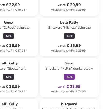
€ 22,99
€ 20,99
naf
:
vanaf
:
rijs (AVP)
:
€ 49,95
*
Adviesprijs (AVP)
:
€ 39,99
*
Geox
Lelli Kelly
s "DJRock" lichtroze
Sneakers "Michela" lichtroze
-
55
%
-
60
%
€ 25,99
€ 15,99
naf
:
vanaf
:
rijs (AVP)
:
€ 57,95
*
Adviesprijs (AVP)
:
€ 39,99
*
family
exclusief
Lelli Kelly
Geox
ers "Gioello" wit
Sneakers "Maltin" donkerblauw
-
65
%
-
59
%
€ 23,99
€ 29,99
naf
:
vanaf
:
rijs (AVP)
:
€ 69,99
*
Adviesprijs (AVP)
:
€ 74,95
*
family
korting
Lelli Kelly
bisgaard