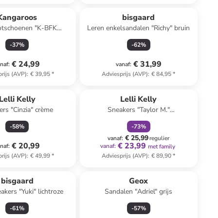
Kangaroos
bisgaard
otschoenen "K-BFK
Leren enkelsandalen "Richy" bruin
finder EV" groen
-
37
%
-
62
%
€ 24,99
€ 31,99
naf
:
vanaf
:
rijs (AVP)
:
€ 39,95
*
Adviesprijs (AVP)
:
€ 84,95
*
family
korting
Lelli Kelly
Lelli Kelly
rs "Cinzia" crème
Sneakers "Taylor M."
zilverkleurig/lichtroze
-
58
%
-
73
%
€ 25,99
vanaf
:
regulier
€ 20,99
€ 23,99
naf
:
vanaf
:
met family
rijs (AVP)
:
€ 49,99
*
Adviesprijs (AVP)
:
€ 89,90
*
bisgaard
Geox
akers "Yuki" lichtroze
Sandalen "Adriel" grijs
-
61
%
-
57
%