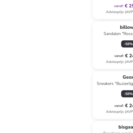
€ 2
vanaf
:
Adviesprijs (AVP
billo
Sandalen "Rosso
-
58
%
€ 2
vanaf
:
Adviesprijs (AVP
Geo
Sneakers "Buzzerli
-
58
%
€ 2
vanaf
:
Adviesprijs (AVP
bisga