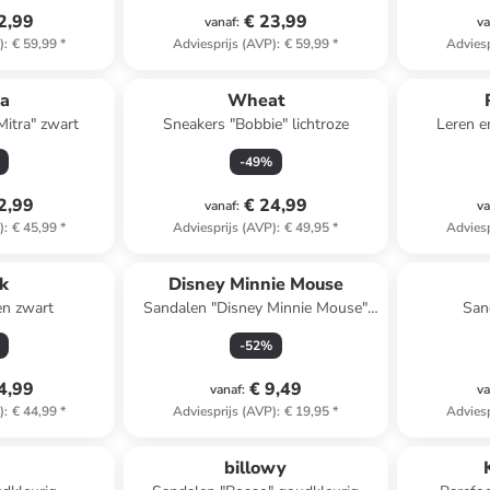
2,99
€ 23,99
vanaf
:
va
)
:
€ 59,99
*
Adviesprijs (AVP)
:
€ 59,99
*
Adviesp
a
Wheat
Mitra" zwart
Sneakers "Bobbie" lichtroze
Leren e
-
49
%
2,99
€ 24,99
vanaf
:
va
)
:
€ 45,99
*
Adviesprijs (AVP)
:
€ 49,95
*
Adviesp
k
Disney Minnie Mouse
en zwart
Sandalen "Disney Minnie Mouse"
San
lichtroze
-
52
%
4,99
€ 9,49
vanaf
:
va
)
:
€ 44,99
*
Adviesprijs (AVP)
:
€ 19,95
*
Adviesp
billowy