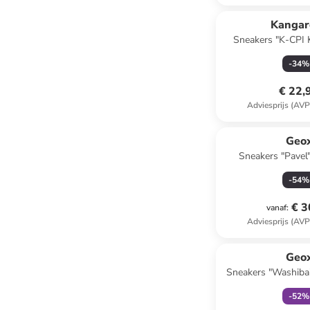
Kangar
Sneakers "K-CPI 
-
34
%
€ 22,
Adviesprijs (AVP
Geo
Sneakers "Pavel"
-
54
%
€ 3
vanaf
:
Adviesprijs (AVP
family
ex
Geo
Sneakers "Washiba
-
52
%