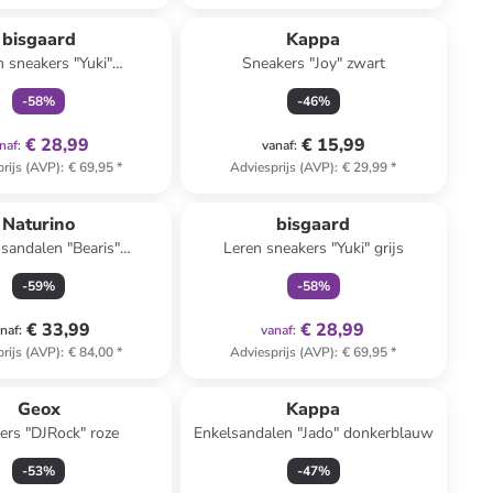
family
exclusief
bisgaard
Kappa
n sneakers "Yuki"
Sneakers "Joy" zwart
htbruin/lichtroze
-
58
%
-
46
%
€ 28,99
€ 15,99
naf
:
vanaf
:
rijs (AVP)
:
€ 69,95
*
Adviesprijs (AVP)
:
€ 29,99
*
family
exclusief
Naturino
bisgaard
 sandalen "Bearis"
Leren sneakers "Yuki" grijs
nje/goudkleurig
-
59
%
-
58
%
€ 33,99
€ 28,99
naf
:
vanaf
:
rijs (AVP)
:
€ 84,00
*
Adviesprijs (AVP)
:
€ 69,95
*
Geox
Kappa
ers "DJRock" roze
Enkelsandalen "Jado" donkerblauw
-
53
%
-
47
%