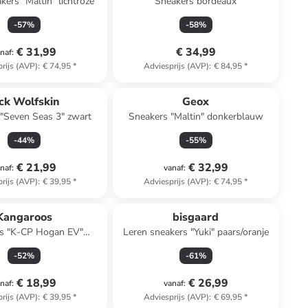
kers "Maltin" lichtroze
Sneakers bordeaux
-
57
%
-
58
%
€ 31,99
€ 34,99
naf
:
rijs (AVP)
:
€ 74,95
*
Adviesprijs (AVP)
:
€ 84,95
*
ck Wolfskin
Geox
"Seven Seas 3" zwart
Sneakers "Maltin" donkerblauw
-
44
%
-
55
%
€ 21,99
€ 32,99
naf
:
vanaf
:
rijs (AVP)
:
€ 39,95
*
Adviesprijs (AVP)
:
€ 74,95
*
Kangaroos
bisgaard
s "K-CP Hogan EV"
Leren sneakers "Yuki" paars/oranje
zwart/wit
-
52
%
-
61
%
€ 18,99
€ 26,99
naf
:
vanaf
:
rijs (AVP)
:
€ 39,95
*
Adviesprijs (AVP)
:
€ 69,95
*