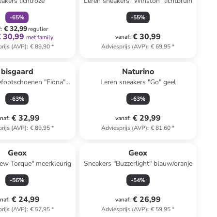
akers lichtroze
Leren sneakers "Winston" lichtbruin
-
65
%
-
55
%
€ 32,99
f
:
regulier
€ 30,99
€ 30,99
vanaf
:
met family
rijs (AVP)
:
€ 89,90
*
Adviesprijs (AVP)
:
€ 69,95
*
bisgaard
Naturino
efootschoenen "Fiona"
Leren sneakers "Go" geel
lichtroze
-
63
%
-
63
%
€ 32,99
€ 29,99
naf
:
vanaf
:
rijs (AVP)
:
€ 89,95
*
Adviesprijs (AVP)
:
€ 81,60
*
Geox
Geox
ew Torque" meerkleurig
Sneakers "Buzzerlight" blauw/oranje
-
56
%
-
54
%
€ 24,99
€ 26,99
naf
:
vanaf
:
rijs (AVP)
:
€ 57,95
*
Adviesprijs (AVP)
:
€ 59,95
*