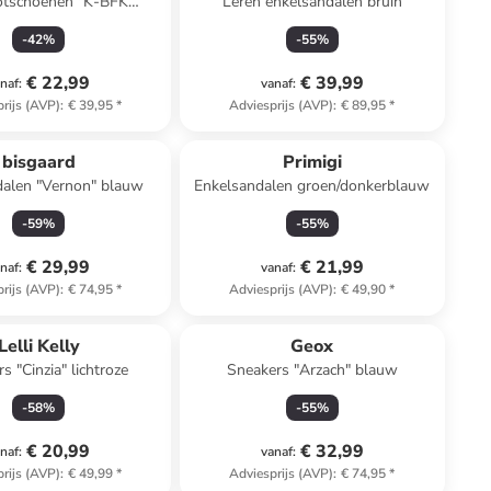
otschoenen "K-BFK
Leren enkelsandalen bruin
der EV" donkerblauw
-
42
%
-
55
%
€ 22,99
€ 39,99
naf
:
vanaf
:
rijs (AVP)
:
€ 39,95
*
Adviesprijs (AVP)
:
€ 89,95
*
bisgaard
Primigi
dalen "Vernon" blauw
Enkelsandalen groen/donkerblauw
-
59
%
-
55
%
€ 29,99
€ 21,99
naf
:
vanaf
:
rijs (AVP)
:
€ 74,95
*
Adviesprijs (AVP)
:
€ 49,90
*
Lelli Kelly
Geox
s "Cinzia" lichtroze
Sneakers "Arzach" blauw
-
58
%
-
55
%
€ 20,99
€ 32,99
naf
:
vanaf
:
rijs (AVP)
:
€ 49,99
*
Adviesprijs (AVP)
:
€ 74,95
*