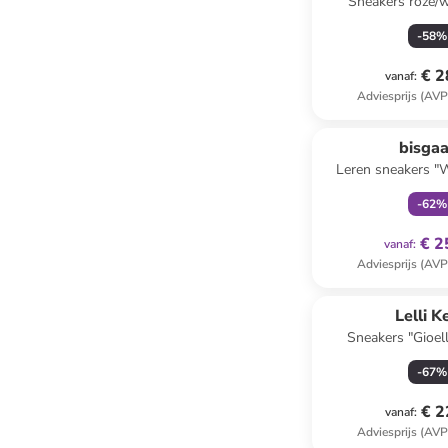
Sneakers roze/wi
-
58
%
€ 2
vanaf
:
Adviesprijs (AVP
family
ex
bisga
Leren sneakers "W
-
62
%
€ 2
vanaf
:
Adviesprijs (AVP
Lelli K
Sneakers "Gioell
-
67
%
€ 2
vanaf
:
Adviesprijs (AVP