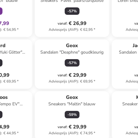
th" blauw
Sneakers "Pavel" paars/turquoise
Leren snea
-
57
%
7,99
€ 26,99
vanaf
:
va
)
:
€ 54,95
*
Adviesprijs (AVP)
:
€ 62,95
*
Adviesp
ard
Geox
Ja
uki Glitter"
Sandalen "Deaphne" goudkleurig
Sandalen 
eige
-
57
%
0,99
€ 29,99
vanaf
:
va
)
:
€ 69,95
*
Adviesprijs (AVP)
:
€ 69,95
*
Adviesp
oos
Geox
Tempo EV"
Sneakers "Maltin" blauw
Sneaker
roen
-
59
%
4,99
€ 29,99
vanaf
:
va
)
:
€ 44,95
*
Adviesprijs (AVP)
:
€ 74,95
*
Adviesp