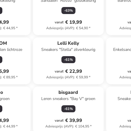
dkleurig
Sandalen "Rosso" goudkleurig
Barefo
Pathfin
-
63
%
4,99
€ 19,99
vanaf
:
va
)
:
€ 44,95
*
Adviesprijs (AVP)
:
€ 54,90
*
Adviesp
POM
Lelli Kelly
len lichtroze
Sneakers "Stella" zilverkleurig
Enkelsan
-
61
%
5,99
€ 22,99
vanaf
:
va
)
:
€ 89,95
*
Adviesprijs (AVP)
:
€ 59,99
*
Adviesp
no
bisgaard
groen
Leren sneakers "Bay V" groen
Sneaker
-
61
%
4,99
€ 39,99
vanaf
:
va
)
:
€ 44,99
*
Adviesprijs (AVP)
:
€ 104,95
*
Adviesp