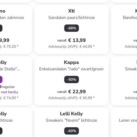
ino
Xti
len zalmroze
Sandalen paars/lichtroze
Barefo
Path
-
68
%
9,99
€ 13,99
vanaf
:
va
)
:
€ 79,20
*
Adviesprijs (AVP)
:
€ 44,95
*
Adviesp
orting
elly
Kappa
e Stelle"
Enkelsandalen "Jado" zwart/groen
Sneake
erkleurig
-
50
%
9
regulier
€ 22,99
vanaf
:
va
met family
)
:
€ 74,90
*
Adviesprijs (AVP)
:
€ 45,99
*
Adviesp
elly
Lelli Kelly
chtroze
Sneakers "Noemi" lichtroze
Leren sne
-
60
%