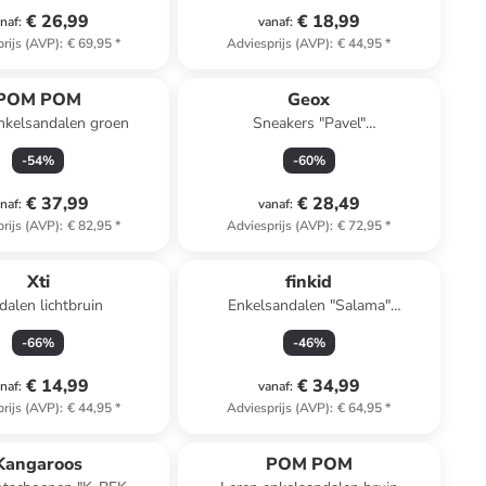
€ 26,99
€ 18,99
naf
:
vanaf
:
rijs (AVP)
:
€ 69,95
*
Adviesprijs (AVP)
:
€ 44,95
*
POM POM
Geox
nkelsandalen groen
Sneakers "Pavel"
lichtroze/zilverkleurig
-
54
%
-
60
%
€ 37,99
€ 28,49
naf
:
vanaf
:
rijs (AVP)
:
€ 82,95
*
Adviesprijs (AVP)
:
€ 72,95
*
Xti
finkid
dalen lichtbruin
Enkelsandalen "Salama"
groen/blauw
-
66
%
-
46
%
€ 14,99
€ 34,99
naf
:
vanaf
:
rijs (AVP)
:
€ 44,95
*
Adviesprijs (AVP)
:
€ 64,95
*
Kangaroos
POM POM