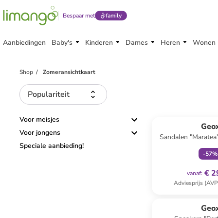
Bespaar met
family
Aanbiedingen
Baby's
Kinderen
Dames
Heren
Wonen
Shop
Zomeransichtkaart
Populariteit
family
ex
Voor meisjes
Geo
Voor jongens
Sandalen "Maratea
Speciale aanbieding!
-
57
%
€ 2
vanaf
:
Adviesprijs (AVP
family
ex
Geo