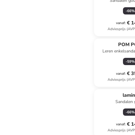
Sandalen gou
-
66
%
€ 1
vanaf
:
Adviesprijs (AVP
POM 
Leren enkelsanda
-
59
%
€ 3
vanaf
:
Adviesprijs (AVP
lami
Sandalen 
-
66
%
€ 1
vanaf
:
Adviesprijs (AVP