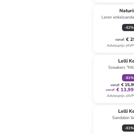
Natur
Leren enkelsanda
-
62
%
€ 2
vanaf
:
Adviesprijs (AVP
family
k
Lelli K
Sneakers "Mill
lichtroze/zilv
-
81
%
€ 15,9
vanaf
:
€ 13,99
vanaf
:
Adviesprijs (AVP
Lelli K
Sandalen li
-
61
%