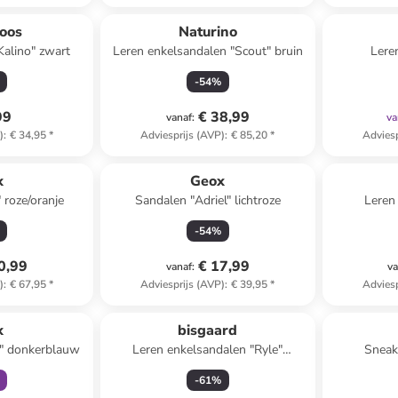
oos
Naturino
Kalino" zwart
Leren enkelsandalen "Scout" bruin
Lere
lic
-
54
%
99
€ 38,99
vanaf
:
va
)
:
€ 34,95
*
Adviesprijs (AVP)
:
€ 85,20
*
Adviesp
x
Geox
 roze/oranje
Sandalen "Adriel" lichtroze
Leren
ora
-
54
%
0,99
€ 17,99
vanaf
:
va
)
:
€ 67,95
*
Adviesprijs (AVP)
:
€ 39,95
*
Adviesp
clusief
x
bisgaard
" donkerblauw
Leren enkelsandalen "Ryle"
Sneak
lichtbruin
-
61
%