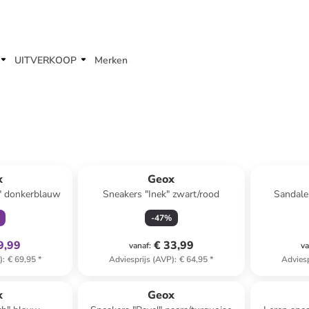
UITVERKOOP
Merken
clusief
x
Geox
" donkerblauw
Sneakers "Inek" zwart/rood
Sandalen
-
47
%
9,99
€ 33,99
vanaf
:
va
)
:
€ 69,95
*
Adviesprijs (AVP)
:
€ 64,95
*
Adviesp
clusief
x
Geox