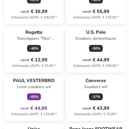
-
63
%
-
58
%
€ 36,99
€ 55,99
vanaf
:
vanaf
:
Adviesprijs (AVP)
:
€ 100,00
*
Adviesprijs (AVP)
:
€ 135,00
*
Regatta
U.S. Polo
Teenslippers ''Rico''
Sneakers donkerblauw
kaki/lichtgroen
-
48
%
-
58
%
€ 12,99
€ 44,99
vanaf
:
vanaf
:
Adviesprijs (AVP)
:
€ 25,00
*
Adviesprijs (AVP)
:
€ 109,00
*
family
exclusief
PAUL VESTERBRO
Converse
Leren sneakers wit
Sneakers wit
-
65
%
-
37
%
€ 44,99
€ 43,99
vanaf
:
vanaf
:
Adviesprijs (AVP)
:
€ 129,99
*
Adviesprijs (AVP)
:
€ 70,00
*