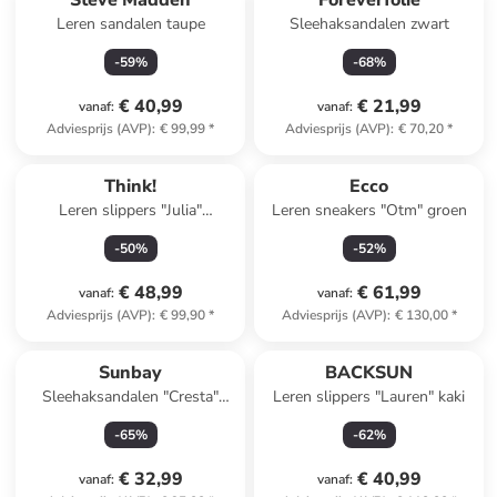
Steve Madden
Foreverfolie
Leren sandalen taupe
Sleehaksandalen zwart
-
59
%
-
68
%
€ 40,99
€ 21,99
vanaf
:
vanaf
:
Adviesprijs (AVP)
:
€ 99,99
*
Adviesprijs (AVP)
:
€ 70,20
*
Think!
Ecco
Leren slippers "Julia"
Leren sneakers "Otm" groen
turquoise
-
50
%
-
52
%
€ 48,99
€ 61,99
vanaf
:
vanaf
:
Adviesprijs (AVP)
:
€ 99,90
*
Adviesprijs (AVP)
:
€ 130,00
*
Sunbay
BACKSUN
Sleehaksandalen "Cresta"
Leren slippers "Lauren" kaki
goudkleurig
-
65
%
-
62
%
€ 32,99
€ 40,99
vanaf
:
vanaf
: