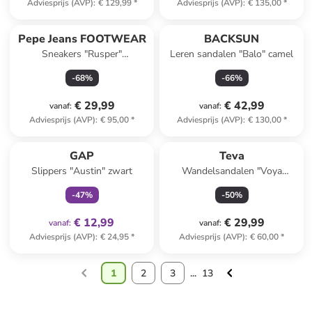
Adviesprijs (AVP)
:
€ 129,99
*
Adviesprijs (AVP)
:
€ 135,00
*
Pepe Jeans FOOTWEAR
BACKSUN
Sneakers "Rusper"
Leren sandalen "Balo" camel
beige/groen/lichtroze
-
68
%
-
66
%
€ 29,99
€ 42,99
vanaf
:
vanaf
:
Adviesprijs (AVP)
:
€ 95,00
*
Adviesprijs (AVP)
:
€ 130,00
*
family
exclusief
GAP
Teva
Slippers "Austin" zwart
Wandelsandalen "Voya
Infinity" turquoise
-
47
%
-
50
%
€ 12,99
€ 29,99
vanaf
:
vanaf
:
Adviesprijs (AVP)
:
€ 24,95
*
Adviesprijs (AVP)
:
€ 60,00
*
1
2
3
...
13