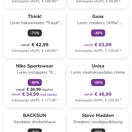
Adviesprijs (AVP)
:
€ 149,90
*
Adviesprijs (AVP)
:
€ 69,99
*
family
exclusief
Think!
Geox
Leren haksandalen "Traudi"
Leren sneakers "Affile"
rood
donkerblauw
-
71
%
-
46
%
€ 42,99
€ 63,99
vanaf
:
vanaf
:
Adviesprijs (AVP)
:
€ 149,90
*
Adviesprijs (AVP)
:
€ 120,00
*
family
korting
family
exclusief
Nike Sportswear
Unisa
Leren instappers "X
Leren sleehaksandalen crème
Undercover Moc Flow" crème
-
80
%
-
69
%
€ 36,99
vanaf
:
regulier
€ 34,99
€ 46,99
vanaf
:
vanaf
:
met family
Adviesprijs (AVP)
:
€ 177,00
*
Adviesprijs (AVP)
:
€ 155,00
*
BACKSUN
Steve Madden
Sandalen donkerblauw
Sneakers rood/goudkleurig