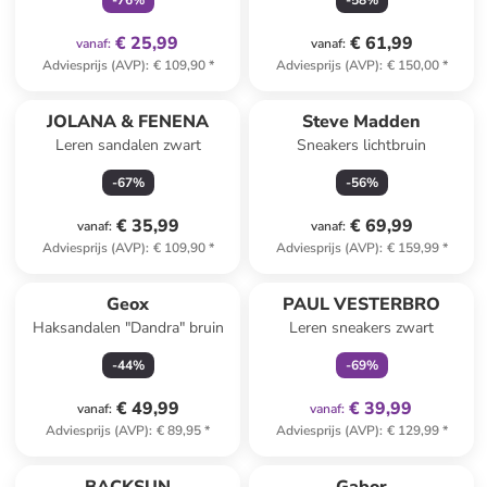
-
76
%
-
58
%
€ 25,99
€ 61,99
vanaf
:
vanaf
:
Adviesprijs (AVP)
:
€ 109,90
*
Adviesprijs (AVP)
:
€ 150,00
*
JOLANA & FENENA
Steve Madden
Leren sandalen zwart
Sneakers lichtbruin
-
67
%
-
56
%
€ 35,99
€ 69,99
vanaf
:
vanaf
:
Adviesprijs (AVP)
:
€ 109,90
*
Adviesprijs (AVP)
:
€ 159,99
*
family
exclusief
Geox
PAUL VESTERBRO
Haksandalen "Dandra" bruin
Leren sneakers zwart
-
44
%
-
69
%
€ 49,99
€ 39,99
vanaf
:
vanaf
:
Adviesprijs (AVP)
:
€ 89,95
*
Adviesprijs (AVP)
:
€ 129,99
*