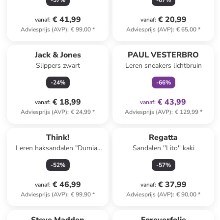
-
57
%
-
67
%
€ 41,99
€ 20,99
vanaf
:
vanaf
:
Adviesprijs (AVP)
:
€ 99,00
*
Adviesprijs (AVP)
:
€ 65,00
*
family
exclusief
Jack & Jones
PAUL VESTERBRO
Slippers zwart
Leren sneakers lichtbruin
-
24
%
-
66
%
€ 18,99
€ 43,99
vanaf
:
vanaf
:
Adviesprijs (AVP)
:
€ 24,99
*
Adviesprijs (AVP)
:
€ 129,99
*
Think!
Regatta
Leren haksandalen "Dumia"
Sandalen ''Lito'' kaki
beige/groen
-
52
%
-
57
%
€ 46,99
€ 37,99
vanaf
:
vanaf
:
Adviesprijs (AVP)
:
€ 99,90
*
Adviesprijs (AVP)
:
€ 90,00
*