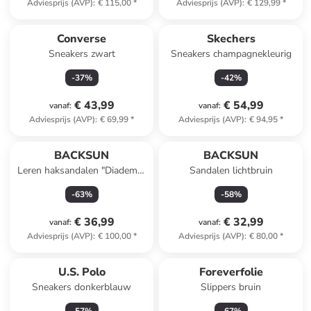
Adviesprijs (AVP)
:
€ 115,00
*
Adviesprijs (AVP)
:
€ 129,99
*
Converse
Skechers
Sneakers zwart
Sneakers champagnekleurig
-
37
%
-
42
%
€ 43,99
€ 54,99
vanaf
:
vanaf
:
Adviesprijs (AVP)
:
€ 69,99
*
Adviesprijs (AVP)
:
€ 94,95
*
BACKSUN
BACKSUN
Leren haksandalen "Diadema"
Sandalen lichtbruin
zwart
-
63
%
-
58
%
€ 36,99
€ 32,99
vanaf
:
vanaf
:
Adviesprijs (AVP)
:
€ 100,00
*
Adviesprijs (AVP)
:
€ 80,00
*
U.S. Polo
Foreverfolie
Sneakers donkerblauw
Slippers bruin