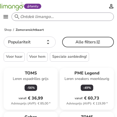
family
Shop
Zomeransichtkaart
Populariteit
Alle filters
Voor haar
Voor hem
Speciale aanbieding!
TOMS
PME Legend
Leren espadrilles grijs
Leren sneakers meerkleurig
-
56
%
-
49
%
€ 36,99
€ 60,73
vanaf
:
vanaf
:
Adviesprijs (AVP)
:
€ 85,00
*
Adviesprijs (AVP)
:
€ 119,99
*