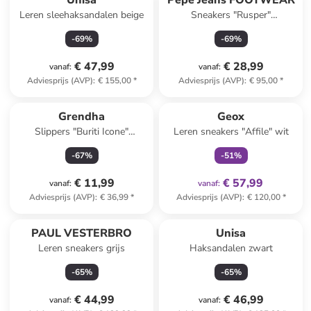
Unisa
Pepe Jeans FOOTWEAR
Leren sleehaksandalen beige
Sneakers "Rusper"
bruin/donkerblauw//lichtroze
-
69
%
-
69
%
€ 47,99
€ 28,99
vanaf
:
vanaf
:
Adviesprijs (AVP)
:
€ 155,00
*
Adviesprijs (AVP)
:
€ 95,00
*
family
exclusief
Grendha
Geox
Slippers "Buriti Icone"
Leren sneakers "Affile" wit
bruin/goudkleurig
-
67
%
-
51
%
€ 11,99
€ 57,99
vanaf
:
vanaf
:
Adviesprijs (AVP)
:
€ 36,99
*
Adviesprijs (AVP)
:
€ 120,00
*
PAUL VESTERBRO
Unisa
Leren sneakers grijs
Haksandalen zwart
-
65
%
-
65
%
€ 44,99
€ 46,99
vanaf
:
vanaf
: