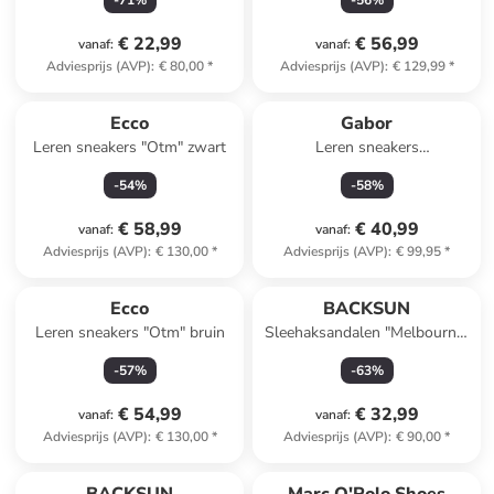
-
71
%
-
56
%
€ 22,99
€ 56,99
vanaf
:
vanaf
:
Adviesprijs (AVP)
:
€ 80,00
*
Adviesprijs (AVP)
:
€ 129,99
*
Ecco
Gabor
Leren sneakers "Otm" zwart
Leren sneakers
zilverkleurig/grijs
-
54
%
-
58
%
€ 58,99
€ 40,99
vanaf
:
vanaf
:
Adviesprijs (AVP)
:
€ 130,00
*
Adviesprijs (AVP)
:
€ 99,95
*
Ecco
BACKSUN
Leren sneakers "Otm" bruin
Sleehaksandalen "Melbourne"
bruin
-
57
%
-
63
%
€ 54,99
€ 32,99
vanaf
:
vanaf
:
Adviesprijs (AVP)
:
€ 130,00
*
Adviesprijs (AVP)
:
€ 90,00
*