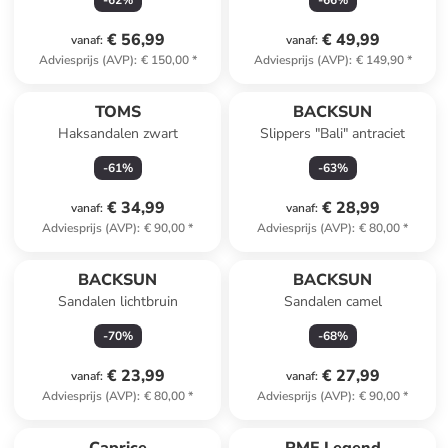
-
62
%
-
66
%
€ 56,99
€ 49,99
vanaf
:
vanaf
:
Adviesprijs (AVP)
:
€ 150,00
*
Adviesprijs (AVP)
:
€ 149,90
*
TOMS
BACKSUN
Haksandalen zwart
Slippers "Bali" antraciet
-
61
%
-
63
%
€ 34,99
€ 28,99
vanaf
:
vanaf
:
Adviesprijs (AVP)
:
€ 90,00
*
Adviesprijs (AVP)
:
€ 80,00
*
BACKSUN
BACKSUN
Sandalen lichtbruin
Sandalen camel
-
70
%
-
68
%
€ 23,99
€ 27,99
vanaf
:
vanaf
:
Adviesprijs (AVP)
:
€ 80,00
*
Adviesprijs (AVP)
:
€ 90,00
*