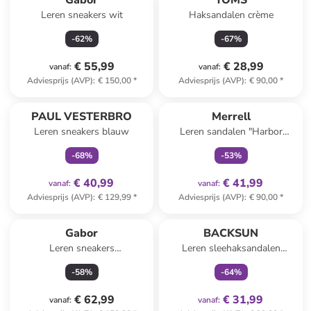
Gabor
TOMS
Leren sneakers wit
Haksandalen crème
-
62
%
-
67
%
€ 55,99
€ 28,99
vanaf
:
vanaf
:
Adviesprijs (AVP)
:
€ 150,00
*
Adviesprijs (AVP)
:
€ 90,00
*
family
exclusief
family
exclusief
PAUL VESTERBRO
Merrell
Leren sneakers blauw
Leren sandalen "Harbor
Backstrap" zwart/grijs
-
68
%
-
53
%
€ 40,99
€ 41,99
vanaf
:
vanaf
:
Adviesprijs (AVP)
:
€ 129,99
*
Adviesprijs (AVP)
:
€ 90,00
*
family
exclusief
Gabor
BACKSUN
Leren sneakers
Leren sleehaksandalen
wit/zilverkleurig
"Calabria" lichtbruin
-
58
%
-
64
%
€ 62,99
€ 31,99
vanaf
:
vanaf
: