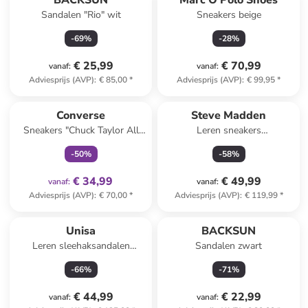
BACKSUN
Marc O'Polo Shoes
Sandalen "Rio" wit
Sneakers beige
-
69
%
-
28
%
€ 25,99
€ 70,99
vanaf
:
vanaf
:
Adviesprijs (AVP)
:
€ 85,00
*
Adviesprijs (AVP)
:
€ 99,95
*
family
exclusief
Converse
Steve Madden
Sneakers "Chuck Taylor All
Leren sneakers
Star" grijs
wit/zilverkleurig
-
50
%
-
58
%
€ 34,99
€ 49,99
vanaf
:
vanaf
:
Adviesprijs (AVP)
:
€ 70,00
*
Adviesprijs (AVP)
:
€ 119,99
*
Unisa
BACKSUN
Leren sleehaksandalen
Sandalen zwart
lichtbruin
-
66
%
-
71
%
€ 44,99
€ 22,99
vanaf
:
vanaf
: