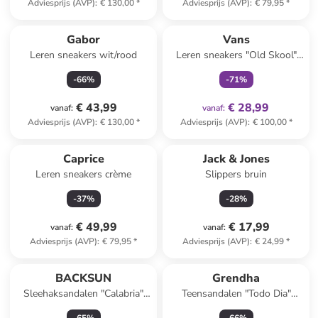
Adviesprijs (AVP)
:
€ 130,00
*
Adviesprijs (AVP)
:
€ 79,95
*
family
exclusief
Gabor
Vans
Leren sneakers wit/rood
Leren sneakers "Old Skool"
beige
-
66
%
-
71
%
€ 43,99
€ 28,99
vanaf
:
vanaf
:
Adviesprijs (AVP)
:
€ 130,00
*
Adviesprijs (AVP)
:
€ 100,00
*
Caprice
Jack & Jones
Leren sneakers crème
Slippers bruin
-
37
%
-
28
%
€ 49,99
€ 17,99
vanaf
:
vanaf
:
Adviesprijs (AVP)
:
€ 79,95
*
Adviesprijs (AVP)
:
€ 24,99
*
BACKSUN
Grendha
Sleehaksandalen "Calabria"
Teensandalen "Todo Dia"
zwart
goudkleurig