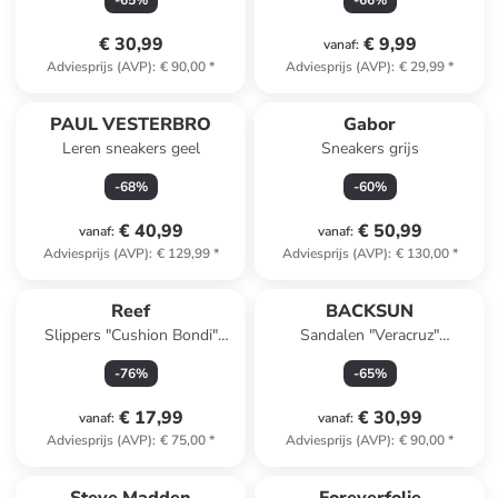
-
65
%
-
66
%
€ 30,99
€ 9,99
vanaf
:
Adviesprijs (AVP)
:
€ 90,00
*
Adviesprijs (AVP)
:
€ 29,99
*
PAUL VESTERBRO
Gabor
Leren sneakers geel
Sneakers grijs
-
68
%
-
60
%
€ 40,99
€ 50,99
vanaf
:
vanaf
:
Adviesprijs (AVP)
:
€ 129,99
*
Adviesprijs (AVP)
:
€ 130,00
*
Reef
BACKSUN
Slippers "Cushion Bondi"
Sandalen "Veracruz"
crème
lichtbruin/goudkleurig
-
76
%
-
65
%
€ 17,99
€ 30,99
vanaf
:
vanaf
:
Adviesprijs (AVP)
:
€ 75,00
*
Adviesprijs (AVP)
:
€ 90,00
*