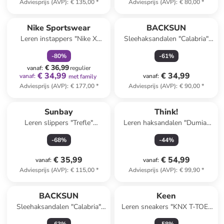
Adviesprijs (AVP)
:
€ 135,00
*
Adviesprijs (AVP)
:
€ 80,00
*
family
korting
Nike Sportswear
BACKSUN
Leren instappers "Nike X
Sleehaksandalen "Calabria"
Undercover Moc Flow"
goudkleurig
-
80
%
-
61
%
lichtbruin/blauw
€ 36,99
vanaf
:
regulier
€ 34,99
€ 34,99
vanaf
:
vanaf
:
met family
Adviesprijs (AVP)
:
€ 177,00
*
Adviesprijs (AVP)
:
€ 90,00
*
Sunbay
Think!
Leren slippers "Trefle"
Leren haksandalen "Dumia"
lichtroze
lichtbruin/groen
-
68
%
-
44
%
€ 35,99
€ 54,99
vanaf
:
vanaf
:
Adviesprijs (AVP)
:
€ 115,00
*
Adviesprijs (AVP)
:
€ 99,90
*
BACKSUN
Keen
Sleehaksandalen "Calabria"
Leren sneakers "KNX T-TOE"
zwart/zilverkleurig
zwart