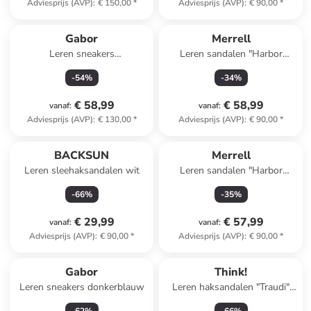
Adviesprijs (AVP)
:
€ 150,00
*
Adviesprijs (AVP)
:
€ 90,00
*
Gabor
Merrell
Leren sneakers
Leren sandalen "Harbor
goudkleurig/wit
Backstrap" beige
-
54
%
-
34
%
€ 58,99
€ 58,99
vanaf
:
vanaf
:
Adviesprijs (AVP)
:
€ 130,00
*
Adviesprijs (AVP)
:
€ 90,00
*
BACKSUN
Merrell
Leren sleehaksandalen wit
Leren sandalen "Harbor
Backstrap" lichtbruin
-
66
%
-
35
%
€ 29,99
€ 57,99
vanaf
:
vanaf
:
Adviesprijs (AVP)
:
€ 90,00
*
Adviesprijs (AVP)
:
€ 90,00
*
Gabor
Think!
Leren sneakers donkerblauw
Leren haksandalen "Traudi"
kaki