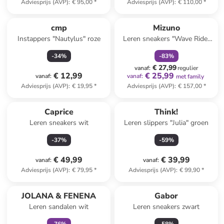
Adviesprijs (AVP)
:
€ 95,00
*
Adviesprijs (AVP)
:
€ 110,00
*
family
korting
cmp
Mizuno
Instappers "Nautylus" roze
Leren sneakers "Wave Rider
B" beige
-
34
%
-
83
%
€ 27,99
vanaf
:
regulier
€ 12,99
€ 25,99
vanaf
:
vanaf
:
met family
Adviesprijs (AVP)
:
€ 19,95
*
Adviesprijs (AVP)
:
€ 157,00
*
Caprice
Think!
Leren sneakers wit
Leren slippers "Julia" groen
-
37
%
-
59
%
€ 49,99
€ 39,99
vanaf
:
vanaf
:
Adviesprijs (AVP)
:
€ 79,95
*
Adviesprijs (AVP)
:
€ 99,90
*
family
exclusief
JOLANA & FENENA
Gabor
Leren sandalen wit
Leren sneakers zwart