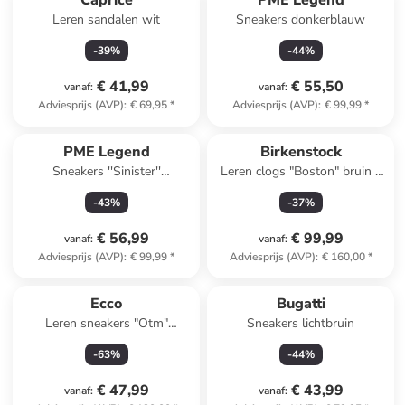
Caprice
PME Legend
Leren sandalen wit
Sneakers donkerblauw
-
39
%
-
44
%
€ 41,99
€ 55,50
vanaf
:
vanaf
:
Adviesprijs (AVP)
:
€ 69,95
*
Adviesprijs (AVP)
:
€ 99,99
*
PME Legend
Birkenstock
Sneakers ''Sinister''
Leren clogs "Boston" bruin -
grijs/donkerblauw
wijdte S
-
43
%
-
37
%
€ 56,99
€ 99,99
vanaf
:
vanaf
:
Adviesprijs (AVP)
:
€ 99,99
*
Adviesprijs (AVP)
:
€ 160,00
*
Ecco
Bugatti
Leren sneakers "Otm"
Sneakers lichtbruin
grijs/zilverkleurig
-
63
%
-
44
%
€ 47,99
€ 43,99
vanaf
:
vanaf
: