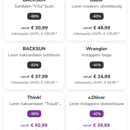
BACKSUN
Gabor
Sandalen "Villa" bruin
Leren sneakers zilverkleurig
-
69
%
-
60
%
€ 30,99
€ 48,99
vanaf
:
vanaf
:
Adviesprijs (AVP)
:
€ 100,00
*
Adviesprijs (AVP)
:
€ 125,00
*
BACKSUN
Wrangler
Leren haksandalen lichtbruin
Instappers beige
-
62
%
-
41
%
€ 37,99
€ 34,99
vanaf
:
vanaf
:
Adviesprijs (AVP)
:
€ 100,00
*
Adviesprijs (AVP)
:
€ 59,99
*
family
exclusief
family
exclusief
Think!
s.Oliver
Leren haksandalen "Traudi"
Leren instappers donkerblauw
zwart
-
59
%
-
42
%
€ 60,99
€ 39,99
vanaf
:
vanaf
: