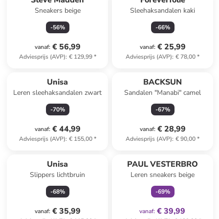
Steve Madden
Foreverfolie
Sneakers beige
Sleehaksandalen kaki
-
56
%
-
66
%
€ 56,99
€ 25,99
vanaf
:
vanaf
:
Adviesprijs (AVP)
:
€ 129,99
*
Adviesprijs (AVP)
:
€ 78,00
*
Unisa
BACKSUN
Leren sleehaksandalen zwart
Sandalen "Manabi" camel
-
70
%
-
67
%
€ 44,99
€ 28,99
vanaf
:
vanaf
:
Adviesprijs (AVP)
:
€ 155,00
*
Adviesprijs (AVP)
:
€ 90,00
*
family
exclusief
Unisa
PAUL VESTERBRO
Slippers lichtbruin
Leren sneakers beige
-
68
%
-
69
%
€ 35,99
€ 39,99
vanaf
:
vanaf
: