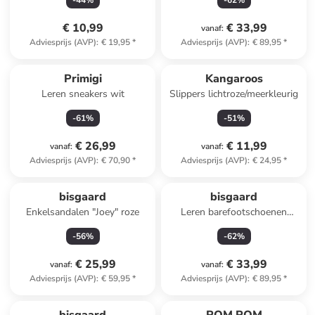
-
44
%
-
62
%
€ 10,99
€ 33,99
vanaf
:
Adviesprijs (AVP)
:
€ 19,95
*
Adviesprijs (AVP)
:
€ 89,95
*
Primigi
Kangaroos
Leren sneakers wit
Slippers lichtroze/meerkleurig
-
61
%
-
51
%
€ 26,99
€ 11,99
vanaf
:
vanaf
:
Adviesprijs (AVP)
:
€ 70,90
*
Adviesprijs (AVP)
:
€ 24,95
*
bisgaard
bisgaard
Enkelsandalen "Joey" roze
Leren barefootschoenen
"Luna" lichtblauw
-
56
%
-
62
%
€ 25,99
€ 33,99
vanaf
:
vanaf
:
Adviesprijs (AVP)
:
€ 59,95
*
Adviesprijs (AVP)
:
€ 89,95
*