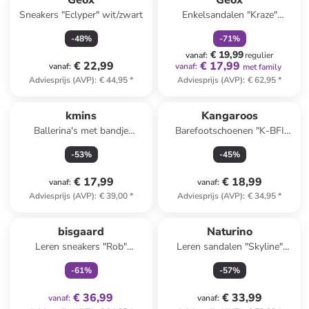
Geox
Geox
Sneakers "Eclyper" wit/zwart
Enkelsandalen "Kraze"
kaki/rood/donkerblauw
-
48
%
-
71
%
€ 19,99
vanaf
:
regulier
€ 22,99
€ 17,99
vanaf
:
vanaf
:
met family
Adviesprijs (AVP)
:
€ 44,95
*
Adviesprijs (AVP)
:
€ 62,95
*
kmins
Kangaroos
Ballerina's met bandje
Barefootschoenen "K-BFI
lichtblauw
Flow V" kaki
-
53
%
-
45
%
€ 17,99
€ 18,99
vanaf
:
vanaf
:
Adviesprijs (AVP)
:
€ 39,00
*
Adviesprijs (AVP)
:
€ 34,95
*
family
exclusief
bisgaard
Naturino
Leren sneakers "Rob"
Leren sandalen "Skyline"
donkerblauw
blauw
-
61
%
-
57
%
€ 36,99
€ 33,99
vanaf
:
vanaf
: