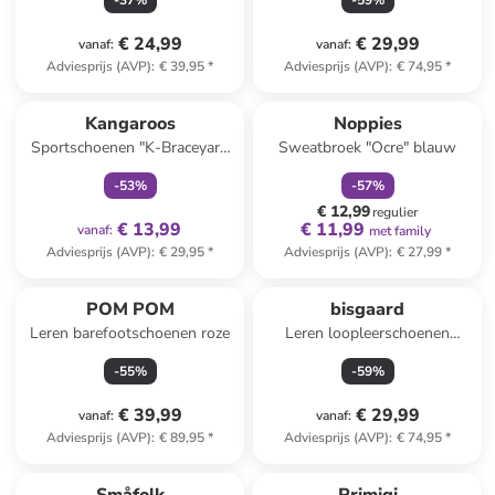
-
37
%
-
59
%
€ 24,99
€ 29,99
vanaf
:
vanaf
:
Adviesprijs (AVP)
:
€ 39,95
*
Adviesprijs (AVP)
:
€ 74,95
*
family
exclusief
family
korting
Kangaroos
Noppies
Sportschoenen "K-Braceyard
Sweatbroek "Ocre" blauw
EV" donkerblauw
-
53
%
-
57
%
€ 12,99
regulier
€ 13,99
€ 11,99
vanaf
:
met family
Adviesprijs (AVP)
:
€ 29,95
*
Adviesprijs (AVP)
:
€ 27,99
*
POM POM
bisgaard
Leren barefootschoenen roze
Leren loopleerschoenen
lichtbruin
-
55
%
-
59
%
€ 39,99
€ 29,99
vanaf
:
vanaf
:
Adviesprijs (AVP)
:
€ 89,95
*
Adviesprijs (AVP)
:
€ 74,95
*
family
korting