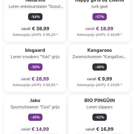
Naturino
happy girls by Eisend
Leren enkelsandalen "Scout"
Jurk geel
bruin
-
54
%
-
57
%
€ 38,99
€ 18,99
vanaf
:
vanaf
:
Adviesprijs (AVP)
:
€ 85,20
*
Adviesprijs (AVP)
:
€ 44,99
*
family
exclusief
bisgaard
Kangaroos
Leren sneakers "Yuki" grijs
Zwemschoenen "KangaSwim
II" kaki/oranje
-
58
%
-
49
%
€ 28,99
€ 9,99
vanaf
:
vanaf
:
Adviesprijs (AVP)
:
€ 69,95
*
Adviesprijs (AVP)
:
€ 19,95
*
family
exclusief
Jako
BIO PINGÜIN
Sportschoenen "Cise" grijs
Leren slippers
-
49
%
-
62
%
€ 14,99
€ 16,99
vanaf
:
vanaf
: