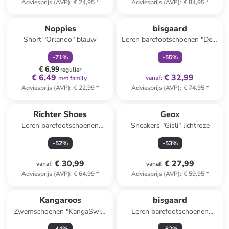
Adviesprijs (AVP)
:
€ 24,95
*
Adviesprijs (AVP)
:
€ 84,95
*
family
korting
family
exclusief
Noppies
bisgaard
Short "Orlando" blauw
Leren barefootschoenen "Dex"
kaki
-
71
%
-
55
%
€ 6,99
regulier
€ 6,49
€ 32,99
vanaf
:
met family
Adviesprijs (AVP)
:
€ 22,99
*
Adviesprijs (AVP)
:
€ 74,95
*
Richter Shoes
Geox
Leren barefootschoenen
Sneakers "Gisli" lichtroze
"Samy" paars
-
52
%
-
53
%
€ 30,99
€ 27,99
vanaf
:
vanaf
:
Adviesprijs (AVP)
:
€ 64,99
*
Adviesprijs (AVP)
:
€ 59,95
*
Kangaroos
bisgaard
Zwemschoenen "KangaSwim
Leren barefootschoenen
II" roze/donkerblauw
"Luna" oranje