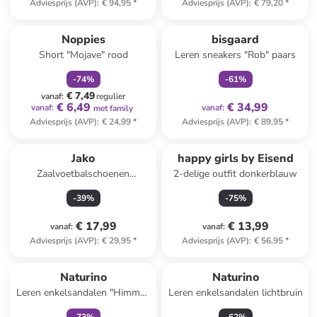
Adviesprijs (AVP)
:
€ 94,95
*
Adviesprijs (AVP)
:
€ 79,20
*
family
korting
family
exclusief
Noppies
bisgaard
Short "Mojave" rood
Leren sneakers "Rob" paars
-
74
%
-
61
%
€ 7,49
vanaf
:
regulier
€ 6,49
€ 34,99
vanaf
:
vanaf
:
met family
Adviesprijs (AVP)
:
€ 24,99
*
Adviesprijs (AVP)
:
€ 89,95
*
Jako
happy girls by Eisend
Zaalvoetbalschoenen
2-delige outfit donkerblauw
"Finesto" geel
-
39
%
-
75
%
€ 17,99
€ 13,99
vanaf
:
vanaf
:
Adviesprijs (AVP)
:
€ 29,95
*
Adviesprijs (AVP)
:
€ 56,95
*
family
korting
Naturino
Naturino
Leren enkelsandalen "Himmel"
Leren enkelsandalen lichtbruin
donkerblauw