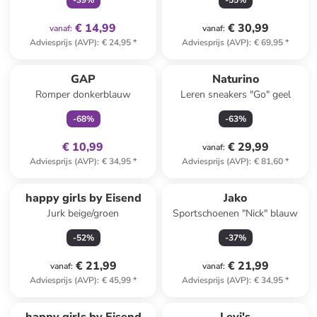
-
39
%
-
55
%
€ 14,99
€ 30,99
vanaf
:
vanaf
:
Adviesprijs (AVP)
:
€ 24,95
*
Adviesprijs (AVP)
:
€ 69,95
*
family
exclusief
GAP
Naturino
Romper donkerblauw
Leren sneakers "Go" geel
-
68
%
-
63
%
€ 10,99
€ 29,99
vanaf
:
Adviesprijs (AVP)
:
€ 34,95
*
Adviesprijs (AVP)
:
€ 81,60
*
happy girls by Eisend
Jako
Jurk beige/groen
Sportschoenen "Nick" blauw
-
52
%
-
37
%
€ 21,99
€ 21,99
vanaf
:
vanaf
:
Adviesprijs (AVP)
:
€ 45,99
*
Adviesprijs (AVP)
:
€ 34,95
*