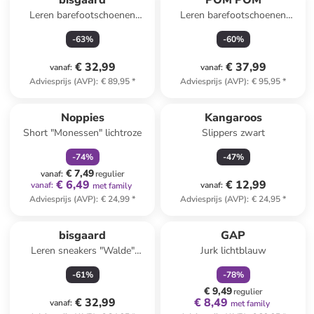
bisgaard
POM POM
Leren barefootschoenen
Leren barefootschoenen
"Morten" lichtroze
donkerblauw
-
63
%
-
60
%
€ 32,99
€ 37,99
vanaf
:
vanaf
:
Adviesprijs (AVP)
:
€ 89,95
*
Adviesprijs (AVP)
:
€ 95,95
*
family
korting
Noppies
Kangaroos
Short "Monessen" lichtroze
Slippers zwart
-
74
%
-
47
%
€ 7,49
vanaf
:
regulier
€ 6,49
€ 12,99
vanaf
:
vanaf
:
met family
Adviesprijs (AVP)
:
€ 24,99
*
Adviesprijs (AVP)
:
€ 24,95
*
family
korting
bisgaard
GAP
Leren sneakers "Walde"
Jurk lichtblauw
grijs/groen
-
61
%
-
78
%
€ 9,49
regulier
€ 32,99
€ 8,49
vanaf
:
met family