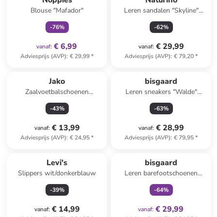
Noppies
Naturino
Blouse "Mafador"
Leren sandalen "Skyline"
okergeel
-
76
%
-
62
%
€ 6,99
€ 29,99
vanaf
:
vanaf
:
Adviesprijs (AVP)
:
€ 29,99
*
Adviesprijs (AVP)
:
€ 79,20
*
Jako
bisgaard
Zaalvoetbalschoenen
Leren sneakers "Walde"
"Winger" roze
kaki/lichtblauw
-
43
%
-
63
%
€ 13,99
€ 28,99
vanaf
:
vanaf
:
Adviesprijs (AVP)
:
€ 24,95
*
Adviesprijs (AVP)
:
€ 79,95
*
family
exclusief
Levi's
bisgaard
Slippers wit/donkerblauw
Leren barefootschoenen
"Ricco" blauw
-
39
%
-
64
%
€ 14,99
€ 29,99
vanaf
:
vanaf
: