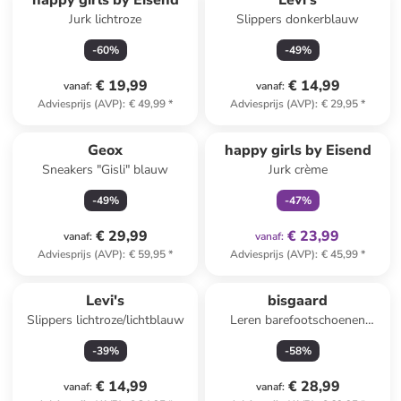
happy girls by Eisend
Levi's
Jurk lichtroze
Slippers donkerblauw
-
60
%
-
49
%
€ 19,99
€ 14,99
vanaf
:
vanaf
:
Adviesprijs (AVP)
:
€ 49,99
*
Adviesprijs (AVP)
:
€ 29,95
*
family
exclusief
Geox
happy girls by Eisend
Sneakers "Gisli" blauw
Jurk crème
-
49
%
-
47
%
€ 29,99
€ 23,99
vanaf
:
vanaf
:
Adviesprijs (AVP)
:
€ 59,95
*
Adviesprijs (AVP)
:
€ 45,99
*
Levi's
bisgaard
Slippers lichtroze/lichtblauw
Leren barefootschoenen
"Elroy" beige/blauw
-
39
%
-
58
%
€ 14,99
€ 28,99
vanaf
:
vanaf
: