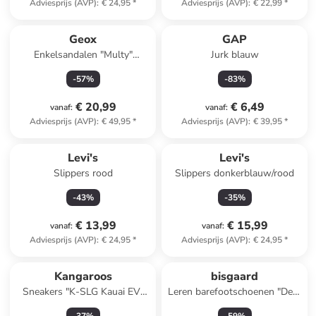
Adviesprijs (AVP)
:
€ 24,95
*
Adviesprijs (AVP)
:
€ 22,99
*
Geox
GAP
Enkelsandalen "Multy"
Jurk blauw
donkerblauw/oranje
-
57
%
-
83
%
€ 20,99
€ 6,49
vanaf
:
vanaf
:
Adviesprijs (AVP)
:
€ 49,95
*
Adviesprijs (AVP)
:
€ 39,95
*
Levi's
Levi's
Slippers rood
Slippers donkerblauw/rood
-
43
%
-
35
%
€ 13,99
€ 15,99
vanaf
:
vanaf
:
Adviesprijs (AVP)
:
€ 24,95
*
Adviesprijs (AVP)
:
€ 24,95
*
Kangaroos
bisgaard
Sneakers "K-SLG Kauai EV"
Leren barefootschoenen "Dex"
grijs
lichtbruin