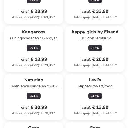
-
58
%
-
54
%
€ 28,99
€ 33,99
vanaf
:
vanaf
:
Adviesprijs (AVP)
:
€ 69,95
*
Adviesprijs (AVP)
:
€ 74,95
*
Kangaroos
happy girls by Eisend
Trainingschoenen "K-Ridyard
Jurk donkerblauw
EV" roze/wit
-
53
%
-
53
%
€ 13,99
€ 20,99
vanaf
:
vanaf
:
Adviesprijs (AVP)
:
€ 29,95
*
Adviesprijs (AVP)
:
€ 44,99
*
Naturino
Levi's
Leren enkelsandalen "5282
Slippers zwart/rood
Nappa" lichtbruin
-
60
%
-
43
%
€ 30,99
€ 13,99
vanaf
:
vanaf
:
Adviesprijs (AVP)
:
€ 78,00
*
Adviesprijs (AVP)
:
€ 24,95
*
family
korting