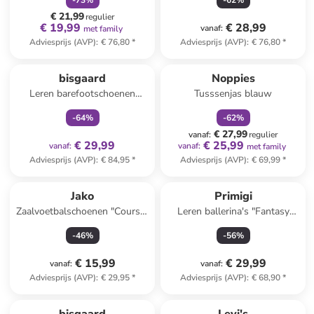
-
73
%
-
62
%
€ 21,99
regulier
€ 19,99
€ 28,99
vanaf
:
met family
Adviesprijs (AVP)
:
€ 76,80
*
Adviesprijs (AVP)
:
€ 76,80
*
family
exclusief
family
korting
bisgaard
Noppies
Leren barefootschoenen
Tusssenjas blauw
"Ricco" lichtroze
-
64
%
-
62
%
€ 27,99
vanaf
:
regulier
€ 29,99
€ 25,99
vanaf
:
vanaf
:
met family
Adviesprijs (AVP)
:
€ 84,95
*
Adviesprijs (AVP)
:
€ 69,99
*
Jako
Primigi
Zaalvoetbalschoenen "Course"
Leren ballerina's "Fantasy
groen/zwart
party" zilverkleurig
-
46
%
-
56
%
€ 15,99
€ 29,99
vanaf
:
vanaf
:
Adviesprijs (AVP)
:
€ 29,95
*
Adviesprijs (AVP)
:
€ 68,90
*