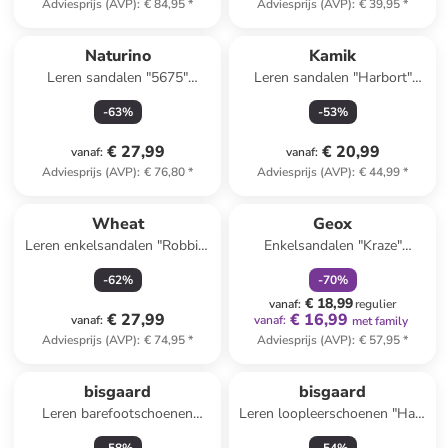
Adviesprijs (AVP)
:
€ 84,95
*
Adviesprijs (AVP)
:
€ 39,95
*
Naturino
Kamik
Leren sandalen "5675"
Leren sandalen "Harbort"
donkerblauw
donkerblauw/grijs
-
63
%
-
53
%
€ 27,99
€ 20,99
vanaf
:
vanaf
:
Adviesprijs (AVP)
:
€ 76,80
*
Adviesprijs (AVP)
:
€ 44,99
*
family
korting
Wheat
Geox
Leren enkelsandalen "Robbie"
Enkelsandalen "Kraze"
turquoise
blauw/geel
-
62
%
-
70
%
€ 18,99
vanaf
:
regulier
€ 27,99
€ 16,99
vanaf
:
vanaf
:
met family
Adviesprijs (AVP)
:
€ 74,95
*
Adviesprijs (AVP)
:
€ 57,95
*
bisgaard
bisgaard
Leren barefootschoenen
Leren loopleerschoenen "Hale
"Elroy" beige/roze
V" paars