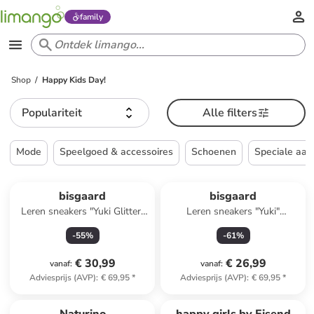
family
Shop
Happy Kids Day!
Populariteit
Alle filters
Mode
Speelgoed & accessoires
Schoenen
Speciale aan
bisgaard
bisgaard
Leren sneakers "Yuki Glitter"
Leren sneakers "Yuki"
paars/beige
paars/oranje
-
55
%
-
61
%
€ 30,99
€ 26,99
vanaf
:
vanaf
:
Adviesprijs (AVP)
:
€ 69,95
*
Adviesprijs (AVP)
:
€ 69,95
*
family
exclusief