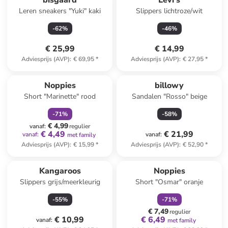
bisgaard
Levi's
Leren sneakers "Yuki" kaki
Slippers lichtroze/wit
-
62
%
-
46
%
€ 25,99
€ 14,99
Adviesprijs (AVP)
:
€ 69,95
*
Adviesprijs (AVP)
:
€ 27,95
*
family
korting
Noppies
billowy
Short "Marinette" rood
Sandalen "Rosso" beige
-
71
%
-
58
%
€ 4,99
vanaf
:
regulier
€ 4,49
€ 21,99
vanaf
:
vanaf
:
met family
Adviesprijs (AVP)
:
€ 15,99
*
Adviesprijs (AVP)
:
€ 52,90
*
family
korting
Kangaroos
Noppies
Slippers grijs/meerkleurig
Short "Osmar" oranje
-
55
%
-
71
%
€ 7,49
regulier
€ 10,99
€ 6,49
vanaf
:
met family