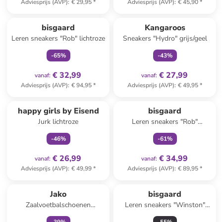
Adviesprijs (AVP)
:
€ 29,95
*
Adviesprijs (AVP)
:
€ 45,90
*
family
exclusief
family
exclusief
bisgaard
Kangaroos
Leren sneakers "Rob" lichtroze
Sneakers "Hydro" grijs/geel
-
65
%
-
43
%
€ 32,99
€ 27,99
vanaf
:
vanaf
:
Adviesprijs (AVP)
:
€ 94,95
*
Adviesprijs (AVP)
:
€ 49,95
*
family
exclusief
family
exclusief
happy girls by Eisend
bisgaard
Jurk lichtroze
Leren sneakers "Rob"
lichtblauw
-
46
%
-
61
%
€ 26,99
€ 34,99
vanaf
:
vanaf
:
Adviesprijs (AVP)
:
€ 49,99
*
Adviesprijs (AVP)
:
€ 89,95
*
family
exclusief
Jako
bisgaard
Zaalvoetbalschoenen
Leren sneakers "Winston"
"Winger" geel
lichtbruin