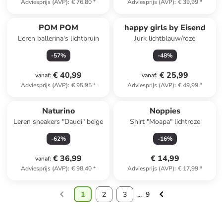
Adviesprijs (AVP)
:
€ 76,80
*
Adviesprijs (AVP)
:
€ 39,99
*
POM POM
happy girls by Eisend
Leren ballerina's lichtbruin
Jurk lichtblauw/roze
-
57
%
-
48
%
€ 40,99
€ 25,99
vanaf
:
vanaf
:
Adviesprijs (AVP)
:
€ 95,95
*
Adviesprijs (AVP)
:
€ 49,99
*
Naturino
Noppies
Leren sneakers "Daudi" beige
Shirt "Moapa" lichtroze
-
62
%
-
16
%
€ 36,99
€ 14,99
vanaf
:
Adviesprijs (AVP)
:
€ 98,40
*
Adviesprijs (AVP)
:
€ 17,99
*
1
2
3
...
9