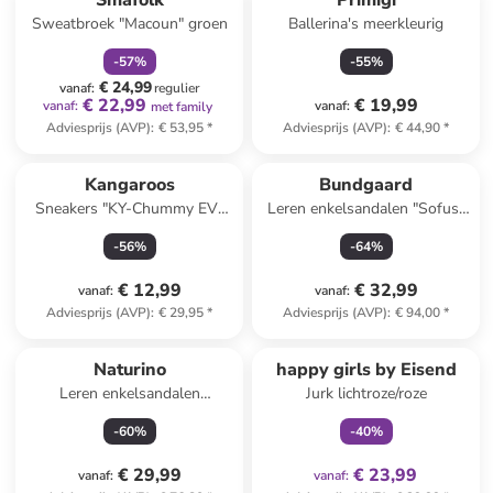
Småfolk
Primigi
Sweatbroek "Macoun" groen
Ballerina's meerkleurig
-
57
%
-
55
%
€ 24,99
vanaf
:
regulier
€ 22,99
€ 19,99
vanaf
:
vanaf
:
met family
Adviesprijs (AVP)
:
€ 53,95
*
Adviesprijs (AVP)
:
€ 44,90
*
Kangaroos
Bundgaard
Sneakers "KY-Chummy EV"
Leren enkelsandalen "Sofus"
donkerblauw
lichtroze
-
56
%
-
64
%
€ 12,99
€ 32,99
vanaf
:
vanaf
:
Adviesprijs (AVP)
:
€ 29,95
*
Adviesprijs (AVP)
:
€ 94,00
*
family
exclusief
Naturino
happy girls by Eisend
Leren enkelsandalen
Jurk lichtroze/roze
mintgroen
-
60
%
-
40
%
€ 29,99
€ 23,99
vanaf
:
vanaf
: