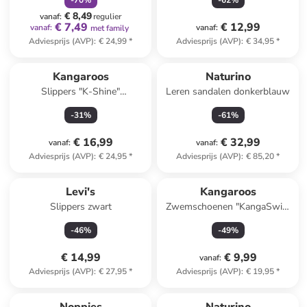
-
70
%
-
62
%
€ 8,49
vanaf
:
regulier
€ 7,49
€ 12,99
vanaf
:
vanaf
:
met family
Adviesprijs (AVP)
:
€ 24,99
*
Adviesprijs (AVP)
:
€ 34,95
*
Kangaroos
Naturino
Slippers "K-Shine"
Leren sandalen donkerblauw
meerkleurig/lichtroze
-
31
%
-
61
%
€ 16,99
€ 32,99
vanaf
:
vanaf
:
Adviesprijs (AVP)
:
€ 24,95
*
Adviesprijs (AVP)
:
€ 85,20
*
Levi's
Kangaroos
Slippers zwart
Zwemschoenen "KangaSwim
II" roze/turquoise
-
46
%
-
49
%
€ 14,99
€ 9,99
vanaf
:
Adviesprijs (AVP)
:
€ 27,95
*
Adviesprijs (AVP)
:
€ 19,95
*
family
exclusief