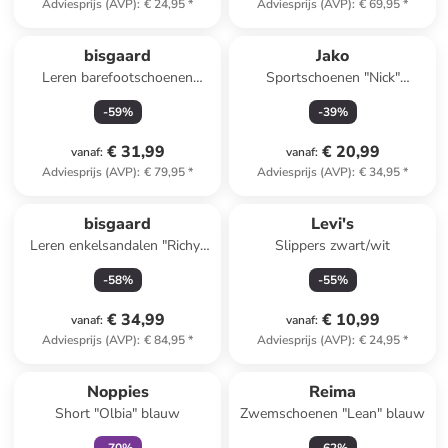
Adviesprijs (AVP)
:
€ 24,95
*
Adviesprijs (AVP)
:
€ 69,95
*
bisgaard
Jako
Leren barefootschoenen
Sportschoenen "Nick"
"Becky" lichtroze
wit/lichtblauw
-
59
%
-
39
%
€ 31,99
€ 20,99
vanaf
:
vanaf
:
Adviesprijs (AVP)
:
€ 79,95
*
Adviesprijs (AVP)
:
€ 34,95
*
bisgaard
Levi's
Leren enkelsandalen "Richy"
Slippers zwart/wit
kaki
-
58
%
-
55
%
€ 34,99
€ 10,99
vanaf
:
vanaf
:
Adviesprijs (AVP)
:
€ 84,95
*
Adviesprijs (AVP)
:
€ 24,95
*
family
korting
Noppies
Reima
Short "Olbia" blauw
Zwemschoenen "Lean" blauw