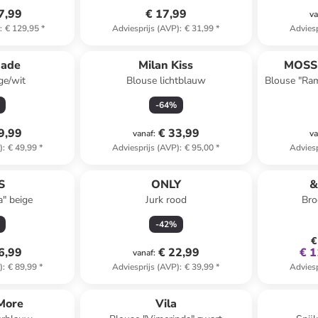
7,99
€ 17,99
va
)
:
€ 129,95
*
Adviesprijs (AVP)
:
€ 31,99
*
Adviesp
Made
Milan Kiss
MOSS
ge/wit
Blouse lichtblauw
Blouse "Ram
-
64
%
9,99
€ 33,99
vanaf
:
va
)
:
€ 49,99
*
Adviesprijs (AVP)
:
€ 95,00
*
Adviesp
S
ONLY
&
a" beige
Jurk rood
Bro
-
42
%
€
6,99
€ 22,99
€ 1
vanaf
:
)
:
€ 89,99
*
Adviesprijs (AVP)
:
€ 39,99
*
Adviesp
More
Vila