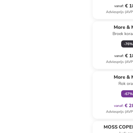
€ 1
vanaf
:
Adviesprijs (AVP
More & 
Broek kora
-
76
%
€ 1
vanaf
:
Adviesprijs (AVP
family
ex
More & 
Rok ora
-
67
%
€ 2
vanaf
:
Adviesprijs (AVP
MOSS COP