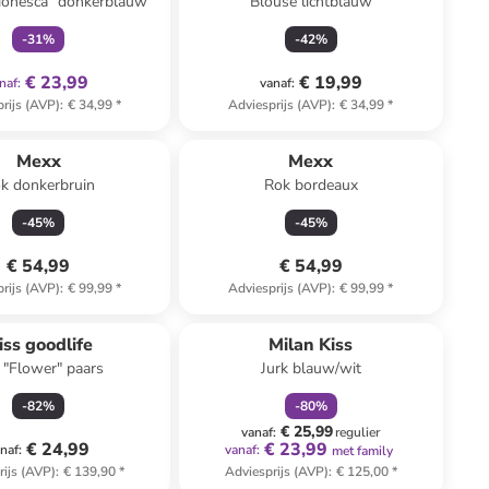
ionesca" donkerblauw
Blouse lichtblauw
-
31
%
-
42
%
€ 23,99
€ 19,99
naf
:
vanaf
:
rijs (AVP)
:
€ 34,99
*
Adviesprijs (AVP)
:
€ 34,99
*
Mexx
Mexx
k donkerbruin
Rok bordeaux
-
45
%
-
45
%
€ 54,99
€ 54,99
rijs (AVP)
:
€ 99,99
*
Adviesprijs (AVP)
:
€ 99,99
*
family
korting
iss goodlife
Milan Kiss
 "Flower" paars
Jurk blauw/wit
-
82
%
-
80
%
€ 25,99
vanaf
:
regulier
€ 24,99
€ 23,99
naf
:
vanaf
:
met family
rijs (AVP)
:
€ 139,90
*
Adviesprijs (AVP)
:
€ 125,00
*