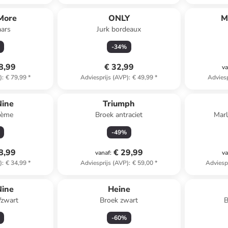
More
ONLY
M
aars
Jurk bordeaux
-
34
%
8,99
€ 32,99
va
)
:
€ 79,99
*
Adviesprijs (AVP)
:
€ 49,99
*
Adviesp
Nine
Triumph
rème
Broek antraciet
Mar
-
49
%
8,99
€ 29,99
vanaf
:
va
)
:
€ 34,99
*
Adviesprijs (AVP)
:
€ 59,00
*
Adviesp
Nine
Heine
/zwart
Broek zwart
B
-
60
%