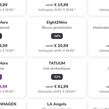
8,99
€ 15,99
vanaf
:
)
:
€ 39,99
*
Adviesprijs (AVP)
:
€ 39,99
*
Adviesp
More
Eight2Nine
alrood
Blouse groen/crème
Marlenebro
-
58
%
8,99
€ 20,99
vanaf
:
va
)
:
€ 79,99
*
Adviesprijs (AVP)
:
€ 49,99
*
Adviesp
clusief
More
TATUUM
nje
Jurk donkerblauw
-
52
%
8,99
€ 61,99
vanaf
:
va
)
:
€ 89,99
*
Adviesprijs (AVP)
:
€ 129,99
*
Adviesp
ENHAGEN
LA Angels