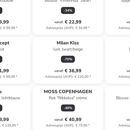
erblauw
Blouse "Vimerinda" zwart
Spij
-
34
%
9,99
€ 22,99
vanaf
:
va
)
:
€ 99,99
*
Adviesprijs (AVP)
:
€ 34,99
*
Adviesp
cept
Milan Kiss
ood
Jurk zwart/beige
-
70
%
1,99
€ 36,99
vanaf
:
va
)
:
€ 69,99
*
Adviesprijs (AVP)
:
€ 125,00
*
Adviesp
s
MOSS COPENHAGEN
k lichtblauw
Rok "Rikkeloa" crème
Blouse "
-
48
%
8,99
€ 40,99
vanaf
:
va
)
:
€ 139,95
*
Adviesprijs (AVP)
:
€ 79,95
*
Adviesp