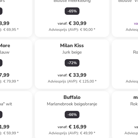
ars
Blouse meerkleurig
Blouse "V
-
65
%
8,99
€ 30,99
vanaf
:
va
)
:
€ 69,95
*
Adviesprijs (AVP)
:
€ 90,00
*
Adviesp
More
Milan Kiss
blauw
Jurk beige
Ro
-
72
%
7,99
€ 33,99
vanaf
:
)
:
€ 79,99
*
Adviesprijs (AVP)
:
€ 125,00
*
Adviesp
Buffalo
m
ba" wit
Marlenebroek beige/oranje
Rok
-
66
%
1,99
€ 16,99
vanaf
:
va
)
:
€ 59,99
*
Adviesprijs (AVP)
:
€ 49,99
*
Adviesp