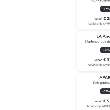
Rok groen/l
-
67
%
€ 2
vanaf
:
Adviesprijs (AVP
LA Ang
Marlenebroek d
-
58
%
€ 3
vanaf
:
Adviesprijs (AVP
APA
Rok pruimk
-
69
%
€ 5
vanaf
:
Adviesprijs (AVP