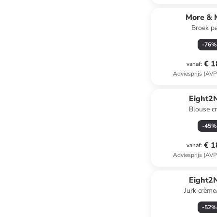
More & 
Broek p
-
76
%
€ 1
vanaf
:
Adviesprijs (AVP
Eight2
Blouse c
-
45
%
€ 1
vanaf
:
Adviesprijs (AVP
Eight2
Jurk crème
-
52
%