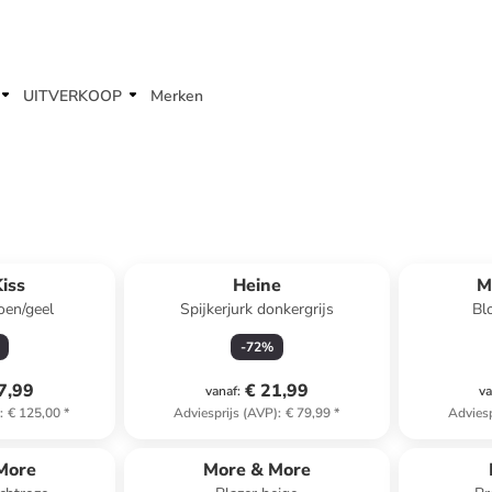
UITVERKOOP
Merken
iss
Heine
M
oen/geel
Spijkerjurk donkergrijs
Bl
-
72
%
7,99
€ 21,99
vanaf
:
va
)
:
€ 125,00
*
Adviesprijs (AVP)
:
€ 79,99
*
Adviesp
family
exclusief
More
More & More