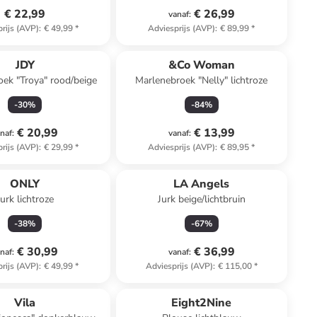
€ 22,99
€ 26,99
vanaf
:
rijs (AVP)
:
€ 49,99
*
Adviesprijs (AVP)
:
€ 89,99
*
JDY
&Co Woman
ek "Troya" rood/beige
Marlenebroek "Nelly" lichtroze
-
30
%
-
84
%
€ 20,99
€ 13,99
naf
:
vanaf
:
rijs (AVP)
:
€ 29,99
*
Adviesprijs (AVP)
:
€ 89,95
*
ONLY
LA Angels
Jurk lichtroze
Jurk beige/lichtbruin
-
38
%
-
67
%
€ 30,99
€ 36,99
naf
:
vanaf
:
rijs (AVP)
:
€ 49,99
*
Adviesprijs (AVP)
:
€ 115,00
*
family
exclusief
Vila
Eight2Nine