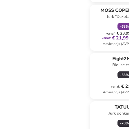
family
k
MOSS COP
Jurk "Dakot
-
68
%
€ 23,9
vanaf
:
€ 21,99
vanaf
:
Adviesprijs (AVP
Eight2
Blouse c
-
56
%
€ 2
vanaf
:
Adviesprijs (AVP
TATU
Jurk donke
-
70
%