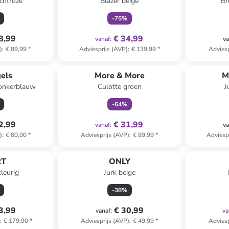
ichtroze
Blazer beige
Br
-
75
%
8,99
€ 34,99
vanaf
:
va
)
:
€ 89,99
*
Adviesprijs (AVP)
:
€ 139,99
*
Adviesp
family
exclusief
els
More & More
M
onkerblauw
Culotte groen
J
-
64
%
2,99
€ 31,99
vanaf
:
va
)
:
€ 80,00
*
Adviesprijs (AVP)
:
€ 89,99
*
Adviesp
RT
ONLY
leurig
Jurk beige
-
38
%
3,99
€ 30,99
vanaf
:
va
)
:
€ 179,90
*
Adviesprijs (AVP)
:
€ 49,99
*
Adviesp