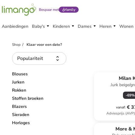
Bespaar met
family
Aanbiedingen
Baby's
Kinderen
Dames
Heren
Wonen
Shop
Klaar voor een date?
Populariteit
Blouses
Milan K
Jurken
Jurk beige/gr
Rokken
-
69
%
Stoffen broeken
Blazers
€ 3
vanaf
:
Adviesprijs (AVP
Sieraden
Horloges
More & 