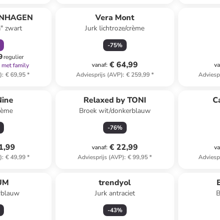
orting
ENHAGEN
Vera Mont
a" zwart
Jurk lichtroze/crème
-
75
%
9
regulier
€ 64,99
vanaf
:
va
met family
)
:
€ 69,95
*
Adviesprijs (AVP)
:
€ 259,99
*
Adviesp
Nine
Relaxed by TONI
C
rème
Broek wit/donkerblauw
-
76
%
1,99
€ 22,99
vanaf
:
va
)
:
€ 49,99
*
Adviesprijs (AVP)
:
€ 99,95
*
Adviesp
UM
trendyol
rblauw
Jurk antraciet
B
-
43
%