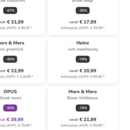
oek blauw/wit
Broek beige
-
67
%
-
55
%
€ 31,99
€ 17,99
naf
:
vanaf
:
rijs (AVP)
:
€ 98,00
*
Adviesprijs (AVP)
:
€ 39,99
*
ore & More
Heine
urk groen/wit
Jurk meerkleurig
-
80
%
-
76
%
€ 22,99
€ 20,99
naf
:
vanaf
:
rijs (AVP)
:
€ 119,99
*
Adviesprijs (AVP)
:
€ 89,99
*
family
exclusief
OPUS
More & More
Broek zwart
Blazer lichtblauw
-
50
%
-
78
%
€ 39,99
€ 21,99
naf
:
vanaf
:
rijs (AVP)
:
€ 79,99
*
Adviesprijs (AVP)
:
€ 99,99
*