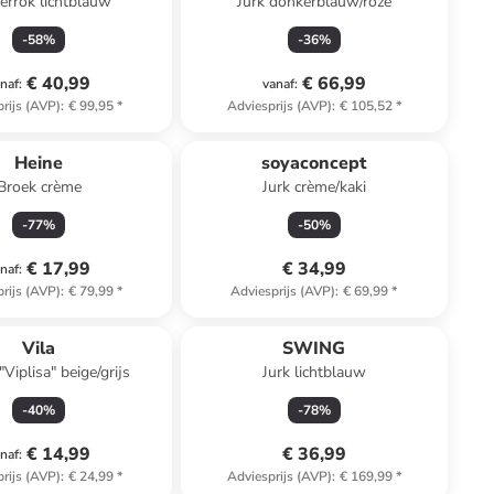
kerrok lichtblauw
Jurk donkerblauw/roze
-
58
%
-
36
%
€ 40,99
€ 66,99
naf
:
vanaf
:
rijs (AVP)
:
€ 99,95
*
Adviesprijs (AVP)
:
€ 105,52
*
Heine
soyaconcept
Broek crème
Jurk crème/kaki
-
77
%
-
50
%
€ 17,99
€ 34,99
naf
:
rijs (AVP)
:
€ 79,99
*
Adviesprijs (AVP)
:
€ 69,99
*
Vila
SWING
Viplisa" beige/grijs
Jurk lichtblauw
-
40
%
-
78
%
€ 14,99
€ 36,99
naf
:
rijs (AVP)
:
€ 24,99
*
Adviesprijs (AVP)
:
€ 169,99
*