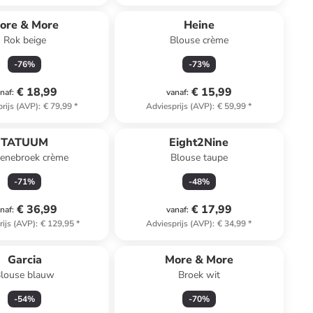
ore & More
Heine
Rok beige
Blouse crème
-
76
%
-
73
%
€ 18,99
€ 15,99
naf
:
vanaf
:
rijs (AVP)
:
€ 79,99
*
Adviesprijs (AVP)
:
€ 59,99
*
TATUUM
Eight2Nine
lenebroek crème
Blouse taupe
-
71
%
-
48
%
€ 36,99
€ 17,99
naf
:
vanaf
:
rijs (AVP)
:
€ 129,95
*
Adviesprijs (AVP)
:
€ 34,99
*
Garcia
More & More
louse blauw
Broek wit
-
54
%
-
70
%