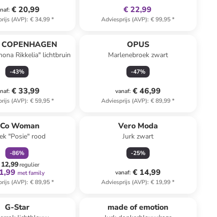
€ 20,99
€ 22,99
naf
:
rijs (AVP)
:
€ 34,99
*
Adviesprijs (AVP)
:
€ 99,95
*
 COPENHAGEN
OPUS
ona Rikkelia" lichtbruin
Marlenebroek zwart
-
43
%
-
47
%
€ 33,99
€ 46,99
naf
:
vanaf
:
rijs (AVP)
:
€ 59,95
*
Adviesprijs (AVP)
:
€ 89,99
*
family
korting
Co Woman
Vero Moda
ek "Posie" rood
Jurk zwart
-
86
%
-
25
%
 12,99
regulier
1,99
€ 14,99
vanaf
:
met family
rijs (AVP)
:
€ 89,95
*
Adviesprijs (AVP)
:
€ 19,99
*
G-Star
made of emotion