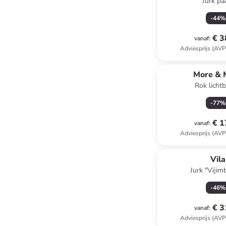
Jurk pa
-
44
%
€ 3
vanaf
:
Adviesprijs (AVP
More & 
Rok licht
-
77
%
€ 1
vanaf
:
Adviesprijs (AVP
Vila
Jurk "Vijim
-
46
%
€ 3
vanaf
:
Adviesprijs (AVP