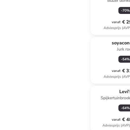
Blazer donk
-
70
%
€ 2
vanaf
:
Adviesprijs (AVP
soyacon
Jurk r
-
54
%
€ 3
vanaf
:
Adviesprijs (AVP
Levi'
Spijkertuinbroe
-
64
%
€ 4
vanaf
:
Adviesprijs (AVP