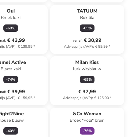
Oui
TATUUM
Broek kaki
Rok lila
-
68
%
-
65
%
€ 43,99
€ 30,99
naf
:
vanaf
:
rijs (AVP)
:
€ 139,95
*
Adviesprijs (AVP)
:
€ 89,99
*
amel Active
Milan Kiss
Blazer kaki
Jurk wit/blauw
-
74
%
-
69
%
€ 39,99
€ 37,99
naf
:
rijs (AVP)
:
€ 159,95
*
Adviesprijs (AVP)
:
€ 125,00
*
family
exclusief
Eight2Nine
&Co Woman
louse blauw
Broek "Pola" bruin
-
40
%
-
76
%