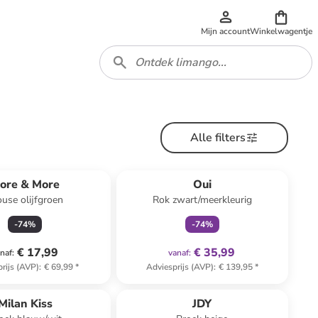
Mijn account
Winkelwagentje
Alle filters
family
exclusief
ore & More
Oui
ouse olijfgroen
Rok zwart/meerkleurig
-
74
%
-
74
%
€ 17,99
€ 35,99
naf
:
vanaf
:
rijs (AVP)
:
€ 69,99
*
Adviesprijs (AVP)
:
€ 139,95
*
Milan Kiss
JDY