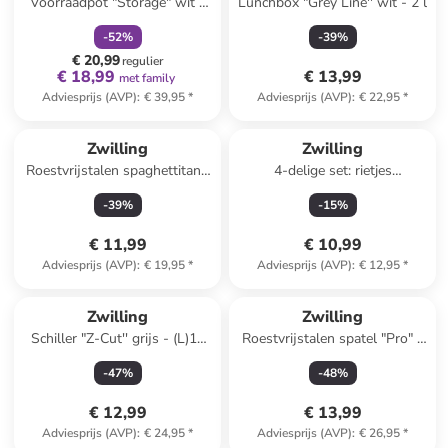
Voorraadpot "Storage" wit -
Lunchbox "Grey Line'' wit - 2 l
(H)24 cm
-
52
%
-
39
%
€ 20,99
regulier
€ 18,99
€ 13,99
met family
Adviesprijs (AVP)
:
€ 39,95
*
Adviesprijs (AVP)
:
€ 22,95
*
Zwilling
Zwilling
Roestvrijstalen spaghettitang
4-delige set: rietjes
"Dinner" - (L)24 cm
meerkleurig - (L)23 cm
-
39
%
-
15
%
€ 11,99
€ 10,99
Adviesprijs (AVP)
:
€ 19,95
*
Adviesprijs (AVP)
:
€ 12,95
*
Zwilling
Zwilling
Schiller "Z-Cut'' grijs - (L)18
Roestvrijstalen spatel "Pro" -
cm
(L)40 cm
-
47
%
-
48
%
€ 12,99
€ 13,99
Adviesprijs (AVP)
:
€ 24,95
*
Adviesprijs (AVP)
:
€ 26,95
*