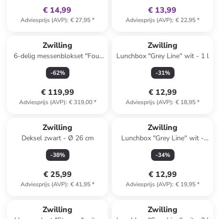
€ 14,99
€ 13,99
Adviesprijs (AVP)
:
€ 27,95
*
Adviesprijs (AVP)
:
€ 22,95
*
Zwilling
Zwilling
6-delig messenblokset "Four
Lunchbox "Grey Line'' wit - 1 l
Star" lichtbruin/zwart
-
62
%
-
31
%
€ 119,99
€ 12,99
Adviesprijs (AVP)
:
€ 319,00
*
Adviesprijs (AVP)
:
€ 18,95
*
Zwilling
Zwilling
Deksel zwart - Ø 26 cm
Lunchbox "Grey Line'' wit -
1,6 l
-
38
%
-
34
%
€ 25,99
€ 12,99
Adviesprijs (AVP)
:
€ 41,95
*
Adviesprijs (AVP)
:
€ 19,95
*
family
korting
Zwilling
Zwilling