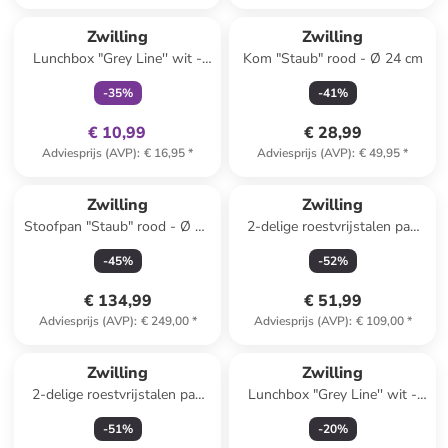
family
exclusief
Zwilling
Zwilling
Lunchbox "Grey Line'' wit -
Kom "Staub" rood - Ø 24 cm
800 ml
-
35
%
-
41
%
€ 10,99
€ 28,99
Adviesprijs (AVP)
:
€ 16,95
*
Adviesprijs (AVP)
:
€ 49,95
*
Zwilling
Zwilling
Stoofpan "Staub" rood - Ø 22
2-delige roestvrijstalen pan
cm
met deksel "Twin" - 6 l
-
45
%
-
52
%
€ 134,99
€ 51,99
Adviesprijs (AVP)
:
€ 249,00
*
Adviesprijs (AVP)
:
€ 109,00
*
Zwilling
Zwilling
2-delige roestvrijstalen pan
Lunchbox "Grey Line'' wit -
met deksel "Pro" - 4,3 l
400 ml
-
51
%
-
20
%