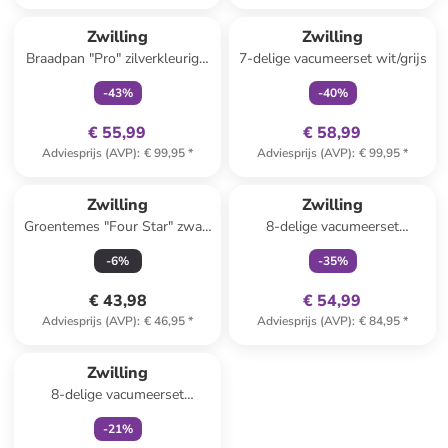
family
exclusief
family
exclusief
Zwilling
Zwilling
Braadpan "Pro" zilverkleurig -
7-delige vacumeerset wit/grijs
Ø 24 cm
-
43
%
-
40
%
€ 55,99
€ 58,99
Adviesprijs (AVP)
:
€ 99,95
*
Adviesprijs (AVP)
:
€ 99,95
*
family
exclusief
Zwilling
Zwilling
Groentemes "Four Star" zwart
8-delige vacumeerset
- (L)7 cm
wit/blauw/grijs
-
6
%
-
35
%
€ 43,98
€ 54,99
Adviesprijs (AVP)
:
€ 46,95
*
Adviesprijs (AVP)
:
€ 84,95
*
family
exclusief
Zwilling
8-delige vacumeerset
wit/blauw/grijs
-
21
%