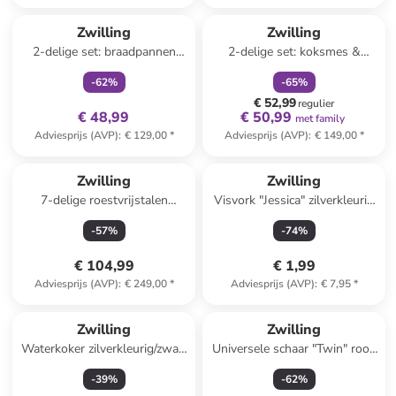
family
exclusief
family
korting
Zwilling
Zwilling
2-delige set: braadpannen
2-delige set: koksmes &
"TrueFlow" zilverkleurig
keukenschaar "Four Stars"
-
62
%
-
65
%
zwart
€ 52,99
regulier
€ 48,99
€ 50,99
met family
Adviesprijs (AVP)
:
€ 129,00
*
Adviesprijs (AVP)
:
€ 149,00
*
Zwilling
Zwilling
7-delige roestvrijstalen
Visvork "Jessica" zilverkleurig
kookgereiset "Twin"
- (L)23 cm
-
57
%
-
74
%
€ 104,99
€ 1,99
Adviesprijs (AVP)
:
€ 249,00
*
Adviesprijs (AVP)
:
€ 7,95
*
Zwilling
Zwilling
Waterkoker zilverkleurig/zwart
Universele schaar "Twin" rood
- 1,25 l
- (L)20 cm
-
39
%
-
62
%