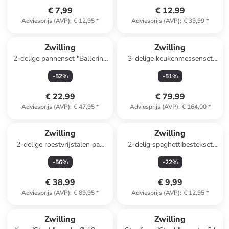
€ 7,99
€ 12,99
Adviesprijs (AVP)
:
€ 12,95
*
Adviesprijs (AVP)
:
€ 39,99
*
Zwilling
Zwilling
2-delige pannenset "Ballerini"
3-delige keukenmessenset
zwart - Ø 16 cm
"Five Star" zwart
-
52
%
-
51
%
€ 22,99
€ 79,99
Adviesprijs (AVP)
:
€ 47,95
*
Adviesprijs (AVP)
:
€ 164,00
*
Zwilling
Zwilling
2-delige roestvrijstalen pan
2-delig spaghettibestekset
met deksel "Twin" - 4,5 l
zilverkleurig - (L)20 cm
-
56
%
-
22
%
€ 38,99
€ 9,99
Adviesprijs (AVP)
:
€ 89,95
*
Adviesprijs (AVP)
:
€ 12,95
*
family
exclusief
family
korting
Zwilling
Zwilling