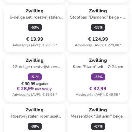
Zwilling
Zwilling
6-delige set: roestvrijstalen
Stoofpan "Diamond" beige - Ø
latte-machiato-lepels "Dinner"
22 cm
-
53
%
-
55
%
- (L)21,4 cm
€ 13,99
€ 124,99
Adviesprijs (AVP)
:
€ 29,95
*
Adviesprijs (AVP)
:
€ 279,00
*
family
korting
family
exclusief
Zwilling
Zwilling
12-delige roestvrijstalen
Kom "Staub" wit - Ø 24 cm
steakbestekset
-
51
%
-
33
%
€ 30,99
regulier
€ 28,99
€ 32,99
met family
Adviesprijs (AVP)
:
€ 59,95
*
Adviesprijs (AVP)
:
€ 49,95
*
Zwilling
Zwilling
Roestvrijstalen roomlepel
Messenblok "Ballerini" beige -
"Ostfriesen" - (L)8 cm
(B)10 x (H)21 x (D)23 cm
-
38
%
-
67
%