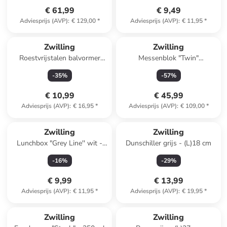
€ 61,99
€ 9,49
Adviesprijs (AVP)
:
€ 129,00
*
Adviesprijs (AVP)
:
€ 11,95
*
Zwilling
Zwilling
Roestvrijstalen balvormer
Messenblok "Twin"
"Pro" - (L)17,5 cm
zilverkleurig - (B)11,7 x (H)25
-
35
%
-
57
%
x (D)11,7 cm
€ 10,99
€ 45,99
Adviesprijs (AVP)
:
€ 16,95
*
Adviesprijs (AVP)
:
€ 109,00
*
Zwilling
Zwilling
Lunchbox "Grey Line'' wit -
Dunschiller grijs - (L)18 cm
500 ml
-
16
%
-
29
%
€ 9,99
€ 13,99
Adviesprijs (AVP)
:
€ 11,95
*
Adviesprijs (AVP)
:
€ 19,95
*
family
exclusief
Zwilling
Zwilling