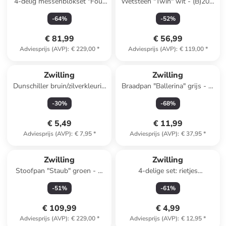
4-delig messenblokset "Four
Wetsteen "Twin" wit - (B)20 x
Star" beige/zwart
(H)4,2 x (D)8,5 cm
-
64
%
-
52
%
€ 81,99
€ 56,99
Adviesprijs (AVP)
:
€ 229,00
*
Adviesprijs (AVP)
:
€ 119,00
*
Zwilling
Zwilling
Dunschiller bruin/zilverkleurig
Braadpan "Ballerina" grijs - Ø
- (L)5,5 cm
20 cm
-
30
%
-
68
%
€ 5,49
€ 11,99
Adviesprijs (AVP)
:
€ 7,95
*
Adviesprijs (AVP)
:
€ 37,95
*
Zwilling
Zwilling
Stoofpan "Staub" groen - Ø
4-delige set: rietjes
20 cm
meerkleurig - (L)23 cm
-
51
%
-
61
%
€ 109,99
€ 4,99
Adviesprijs (AVP)
:
€ 229,00
*
Adviesprijs (AVP)
:
€ 12,95
*