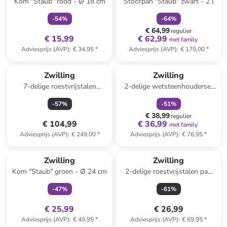
Kom "Staub" rood - Ø 18 cm
Stoofpan "Staub" zwart - 2 l
-
54
%
-
64
%
€ 64,99
regulier
€ 15,99
€ 62,99
met family
Adviesprijs (AVP)
:
€ 34,95
*
Adviesprijs (AVP)
:
€ 179,00
*
family
korting
Zwilling
Zwilling
7-delige roestvrijstalen
2-delige wetsteenhouderset
kookgereiset "Twin"
beige/bruin - (L)23 x (B)7 cm
-
57
%
-
51
%
€ 38,99
regulier
€ 104,99
€ 36,99
met family
Adviesprijs (AVP)
:
€ 249,00
*
Adviesprijs (AVP)
:
€ 76,95
*
family
exclusief
Zwilling
Zwilling
Kom "Staub" groen - Ø 24 cm
2-delige roestvrijstalen pan
met deksel "Twin" - 1,5 l
-
47
%
-
61
%
€ 25,99
€ 26,99
Adviesprijs (AVP)
:
€ 49,95
*
Adviesprijs (AVP)
:
€ 69,95
*