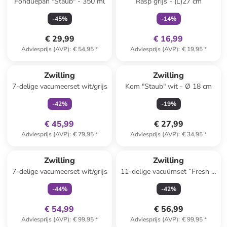
Fonduepan "Staub" - 350 ml
Rasp grijs - (L)27 cm
-
45
%
-
14
%
€ 29,99
€ 16,99
Adviesprijs (AVP)
:
€ 54,95
*
Adviesprijs (AVP)
:
€ 19,95
*
family
exclusief
Zwilling
Zwilling
7-delige vacumeerset wit/grijs
Kom "Staub" wit - Ø 18 cm
-
42
%
-
19
%
€ 45,99
€ 27,99
Adviesprijs (AVP)
:
€ 79,95
*
Adviesprijs (AVP)
:
€ 34,95
*
family
exclusief
Zwilling
Zwilling
7-delige vacumeerset wit/grijs
11-delige vacuümset “Fresh &
Save Cube” wit
-
44
%
-
42
%
€ 54,99
€ 56,99
Adviesprijs (AVP)
:
€ 99,95
*
Adviesprijs (AVP)
:
€ 99,95
*