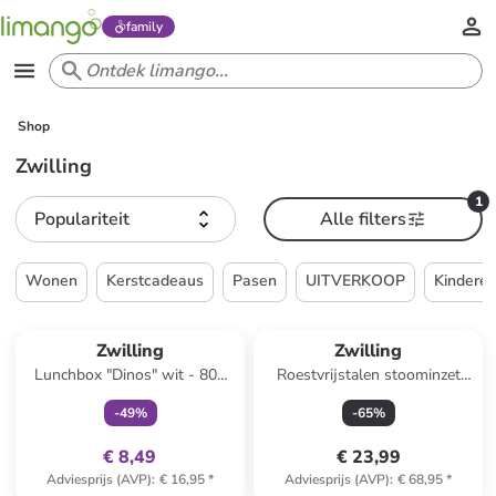
family
Shop
Zwilling
1
Populariteit
Alle filters
Wonen
Kerstcadeaus
Pasen
UITVERKOOP
Kindere
family
exclusief
Zwilling
Zwilling
Lunchbox "Dinos" wit - 800
Roestvrijstalen stoominzet
ml
"Twin Nova" - Ø 20 cm
-
49
%
-
65
%
€ 8,49
€ 23,99
Adviesprijs (AVP)
:
€ 16,95
*
Adviesprijs (AVP)
:
€ 68,95
*