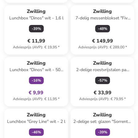
Zwilling
Zwilling
Lunchbox "Dinos" wit - 1,6 l
7-delig messenblokset "Five
Star" lichtbruin/zwart
-
39
%
-
48
%
€ 11,99
€ 149,99
Adviesprijs (AVP)
:
€ 19,95
*
Adviesprijs (AVP)
:
€ 289,00
*
family
exclusief
Zwilling
Zwilling
Lunchbox "Dinos" wit - 500
2-delige roestvrijstalen pan
ml
met deksel "Twin" - 2 l
-
16
%
-
57
%
€ 9,99
€ 33,99
Adviesprijs (AVP)
:
€ 11,95
*
Adviesprijs (AVP)
:
€ 79,95
*
family
exclusief
family
exclusief
Zwilling
Zwilling
Lunchbox "Grey Line'' wit - 2 l
2-delige set: glazen "Sorrento"
- 240 ml
-
46
%
-
39
%