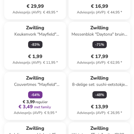
€ 29,99
€ 16,99
Adviesprijs (AVP)
:
€ 49,95
*
Adviesprijs (AVP)
:
€ 44,95
*
Zwilling
Zwilling
Keukenvork "Mayfield"
Messenblok "Daytona" bruin -
zilverkleurig - (L)16 cm
(B)9,5 x (H)21 x (D)17,5 cm
-
83
%
-
71
%
€ 1,99
€ 17,99
Adviesprijs (AVP)
:
€ 11,95
*
Adviesprijs (AVP)
:
€ 62,95
*
family
korting
Zwilling
Zwilling
Couvertmes "Mayfield"
8-delige set: sushi-eetstokjes
zilverkleurig - (L)9 cm
zwart
-
64
%
-
48
%
€ 3,99
regulier
€ 3,49
€ 13,99
met family
Adviesprijs (AVP)
:
€ 9,95
*
Adviesprijs (AVP)
:
€ 26,95
*
Zwilling
Zwilling