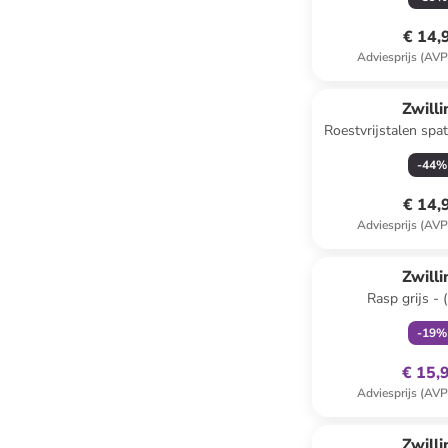
€ 14,
Adviesprijs (AVP
Zwilli
Roestvrijstalen spat
cm
-
44
%
€ 14,
Adviesprijs (AVP
family
ex
Zwilli
Rasp grijs - 
-
19
%
€ 15,
Adviesprijs (AVP
Zwilli