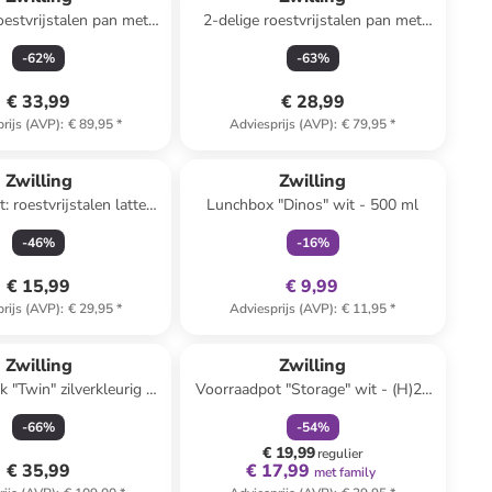
oestvrijstalen pan met
2-delige roestvrijstalen pan met
el "Twin" - 4,5 l
deksel "Twin" - 2 l
-
62
%
-
63
%
€ 33,99
€ 28,99
rijs (AVP)
:
€ 89,95
*
Adviesprijs (AVP)
:
€ 79,95
*
family
exclusief
Zwilling
Zwilling
t: roestvrijstalen latte-
Lunchbox "Dinos" wit - 500 ml
pels "Dinner" - (L)21,4
-
46
%
-
16
%
cm
€ 15,99
€ 9,99
rijs (AVP)
:
€ 29,95
*
Adviesprijs (AVP)
:
€ 11,95
*
family
korting
Zwilling
Zwilling
 "Twin" zilverkleurig -
Voorraadpot "Storage" wit - (H)24
x (H)25 x (D)11,7 cm
cm
-
66
%
-
54
%
€ 19,99
regulier
€ 35,99
€ 17,99
met family