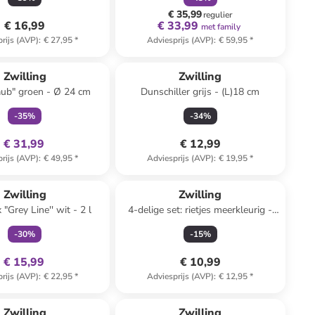
€ 35,99
regulier
€ 16,99
€ 33,99
met family
rijs (AVP)
:
€ 27,95
*
Adviesprijs (AVP)
:
€ 59,95
*
family
exclusief
Zwilling
Zwilling
ub" groen - Ø 24 cm
Dunschiller grijs - (L)18 cm
-
35
%
-
34
%
€ 31,99
€ 12,99
rijs (AVP)
:
€ 49,95
*
Adviesprijs (AVP)
:
€ 19,95
*
family
exclusief
Zwilling
Zwilling
"Grey Line'' wit - 2 l
4-delige set: rietjes meerkleurig -
(L)23 cm
-
30
%
-
15
%
€ 15,99
€ 10,99
rijs (AVP)
:
€ 22,95
*
Adviesprijs (AVP)
:
€ 12,95
*
Zwilling
Zwilling