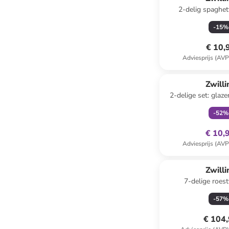
2-delig spaghet
zilverkleurig 
-
15
%
€ 10,
Adviesprijs (AVP
family
ex
Zwilli
2-delige set: glaze
240 m
-
52
%
€ 10,
Adviesprijs (AVP
Zwilli
7-delige roest
kookgereise
-
57
%
€ 104