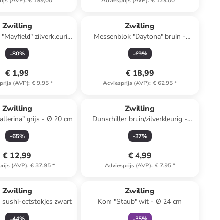
rijs (AVP)
:
€ 199,00
*
Adviesprijs (AVP)
:
€ 129,00
*
Zwilling
Zwilling
"Mayfield" zilverkleurig
Messenblok "Daytona" bruin -
- (L)9 cm
(B)9,5 x (H)21 x (D)17,5 cm
-
80
%
-
69
%
€ 1,99
€ 18,99
prijs (AVP)
:
€ 9,95
*
Adviesprijs (AVP)
:
€ 62,95
*
Zwilling
Zwilling
llerina" grijs - Ø 20 cm
Dunschiller bruin/zilverkleurig -
(L)5,5 cm
-
65
%
-
37
%
€ 12,99
€ 4,99
rijs (AVP)
:
€ 37,95
*
Adviesprijs (AVP)
:
€ 7,95
*
family
exclusief
Zwilling
Zwilling
: sushi-eetstokjes zwart
Kom "Staub" wit - Ø 24 cm
-
44
%
-
35
%