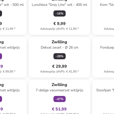
'' wit - 500 ml
Lunchbox "Grey Line'' wit - 400 ml
Kom "St
-
16
%
99
€ 9,99
)
:
€ 11,95
*
Adviesprijs (AVP)
:
€ 11,95
*
Adviesp
clusief
ng
Zwilling
set wit/grijs
Deksel zwart - Ø 26 cm
Fonduep
-
28
%
99
€ 29,99
)
:
€ 99,95
*
Adviesprijs (AVP)
:
€ 41,95
*
Adviesp
clusief
family
exclusief
ng
Zwilling
set wit/grijs
7-delige vacumeerset wit/grijs
Stoofpan "
-
47
%
99
€ 51,99