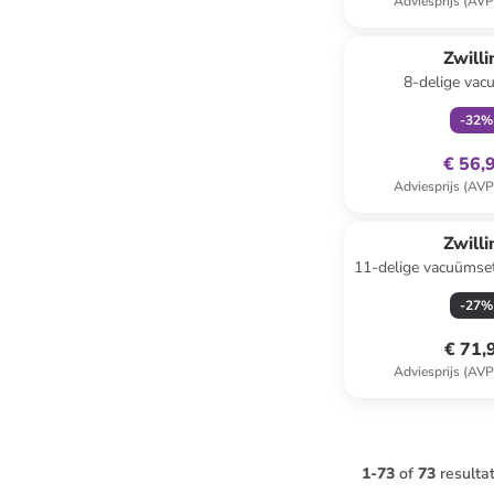
Adviesprijs (AVP
family
ex
Zwilli
8-delige vac
wit/blauw/
-
32
%
€ 56,
Adviesprijs (AVP
Zwilli
11-delige vacuümse
Cube” 
-
27
%
€ 71,
Adviesprijs (AVP
1
-
73
of
73
resulta