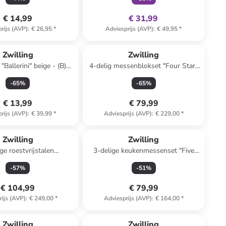
€ 14,99
€ 31,99
rijs (AVP)
:
€ 26,95
*
Adviesprijs (AVP)
:
€ 49,95
*
Zwilling
Zwilling
Ballerini" beige - (B)10
4-delig messenblokset "Four Star"
H)21 x (D)23 cm
beige/zwart
-
65
%
-
65
%
€ 13,99
€ 79,99
rijs (AVP)
:
€ 39,99
*
Adviesprijs (AVP)
:
€ 229,00
*
Zwilling
Zwilling
ge roestvrijstalen
3-delige keukenmessenset "Five
gereiset "Twin"
Star" zwart
-
57
%
-
51
%
€ 104,99
€ 79,99
rijs (AVP)
:
€ 249,00
*
Adviesprijs (AVP)
:
€ 164,00
*
Zwilling
Zwilling