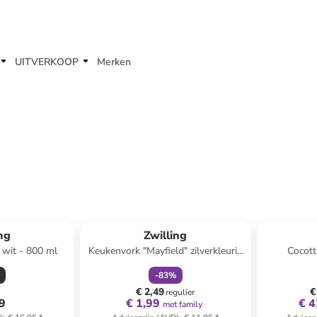
UITVERKOOP
Merken
family
korting
ng
Zwilling
 wit - 800 ml
Keukenvork "Mayfield" zilverkleurig
Cocott
- (L)16 cm
-
83
%
€ 2,49
€
regulier
49
€ 1,99
€ 4
met family