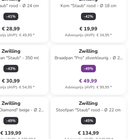
aub" rood - Ø 24 cm
Kom "Staub" rood - Ø 18 cm
-
41
%
-
42
%
€ 28,99
€ 19,99
rijs (AVP)
:
€ 49,95
*
Adviesprijs (AVP)
:
€ 34,95
*
family
exclusief
Zwilling
Zwilling
an "Staub" - 350 ml
Braadpan "Pro" zilverkleurig - Ø 24
cm
-
43
%
-
49
%
€ 30,99
€ 49,99
rijs (AVP)
:
€ 54,95
*
Adviesprijs (AVP)
:
€ 99,95
*
Zwilling
Zwilling
Diamond" beige - Ø 22
Stoofpan "Staub" rood - Ø 22 cm
cm
-
49
%
-
45
%
€ 139,99
€ 134,99