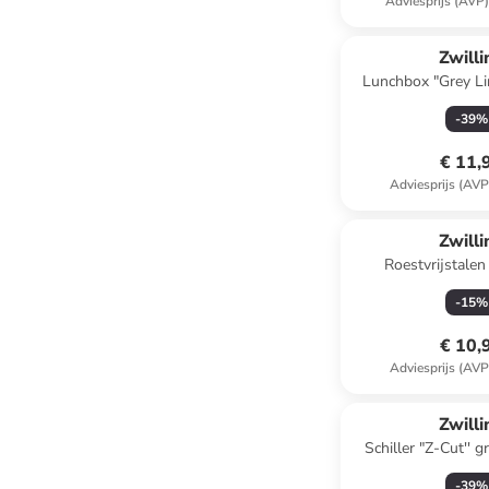
Adviesprijs (AVP
Zwilli
Lunchbox "Grey Line
-
39
%
€ 11,
Adviesprijs (AVP
Zwilli
Roestvrijstale
"Ostfriesen" 
-
15
%
€ 10,
Adviesprijs (AVP
Zwilli
Schiller "Z-Cut'' g
-
39
%