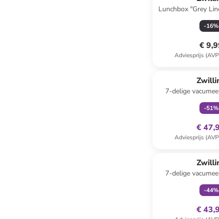
Lunchbox "Grey Line
-
16
%
€ 9,
Adviesprijs (AVP
family
ex
Zwilli
7-delige vacumeer
-
51
%
€ 47,
Adviesprijs (AVP
family
ex
Zwilli
7-delige vacumeer
-
44
%
€ 43,