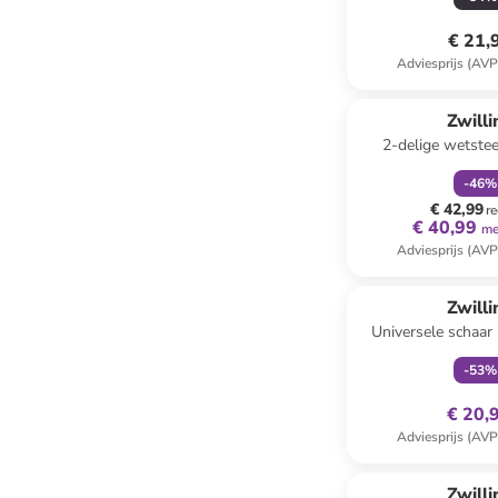
€ 21,
Adviesprijs (AVP
family
k
Zwilli
2-delige wetste
beige/bruin - (L)
-
46
%
€ 42,99
re
€ 40,99
me
Adviesprijs (AVP
family
ex
Zwilli
Universele schaar
(L)20 
-
53
%
€ 20,
Adviesprijs (AVP
Zwilli