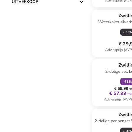
Adviesprijs (AVP
UITVERKOOP
Zwilli
Waterkoker zilverk
1,25 
-
39
%
€ 29,
Adviesprijs (AVP
family
k
Zwilli
2-delige set:
keukenschaar "Fou
-
61
%
€ 59,99
re
€ 57,99
me
Adviesprijs (AVP
Zwilli
2-delige pannenset "
- Ø 16
-
54
%