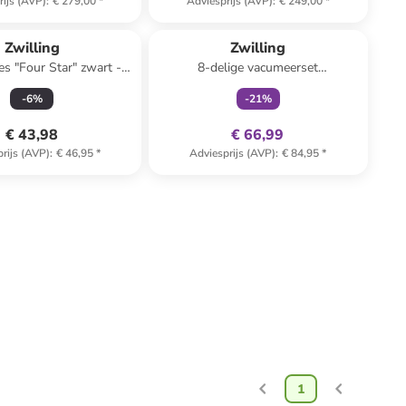
rijs (AVP)
:
€ 279,00
*
Adviesprijs (AVP)
:
€ 249,00
*
family
exclusief
Zwilling
Zwilling
s "Four Star" zwart -
8-delige vacumeerset
(L)7 cm
wit/blauw/grijs
-
6
%
-
21
%
€ 43,98
€ 66,99
rijs (AVP)
:
€ 46,95
*
Adviesprijs (AVP)
:
€ 84,95
*
1