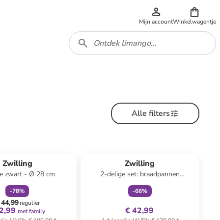
Mijn account
Winkelwagentje
Alle filters
family
korting
family
exclusief
Zwilling
Zwilling
e zwart - Ø 28 cm
2-delige set: braadpannen
"TrueFlow" zilverkleurig
-
78
%
-
66
%
 44,99
regulier
2,99
€ 42,99
met family