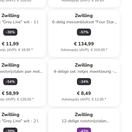
rijs (AVP)
:
€ 109,00
*
Adviesprijs (AVP)
:
€ 39,95
*
Zwilling
Zwilling
"Grey Line'' wit - 1 l
6-delig messenblokset "Four Star"
lichtbruin/zwart
-
36
%
-
57
%
€ 11,99
€ 134,99
rijs (AVP)
:
€ 18,95
*
Adviesprijs (AVP)
:
€ 319,00
*
Zwilling
Zwilling
oestvrijstalen pan met
4-delige set: rietjes meerkleurig -
sel "Pro" - 4,3 l
(L)23 cm
-
54
%
-
34
%
€ 58,99
€ 8,49
rijs (AVP)
:
€ 129,00
*
Adviesprijs (AVP)
:
€ 12,95
*
family
korting
Zwilling
Zwilling
"Grey Line'' wit - 2 l
12-delige roestvrijstalen
steakbestekset
-
39
%
-
43
%