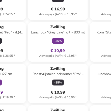
99
€ 16,99
)
:
€ 24,95
*
Adviesprijs (AVP)
:
€ 19,95
*
Adviesp
family
exclusief
ng
Zwilling
el "Pro" - (L)40
Lunchbox "Grey Line'' wit - 800 ml
Kom "Sta
-
35
%
99
€ 10,99
)
:
€ 26,95
*
Adviesprijs (AVP)
:
€ 16,95
*
Adviesp
clusief
ng
Zwilling
(L)27 cm
Roestvrijstalen balvormer "Pro" -
Lunchbox 
(L)17,5 cm
-
35
%
99
€ 10,99
)
:
€ 19,95
*
Adviesprijs (AVP)
:
€ 16,95
*
Adviesp
ng
Zwilling