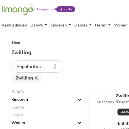
Bespaar met
family
Aanbiedingen
Baby's
Kinderen
Dames
Heren
Wonen
Shop
Zwilling
Populariteit
Zwilling
Baby's
Zwilli
Kinderen
Lunchbox "Dinos"
Dames
-
44
%
Heren
Wonen
€ 9,