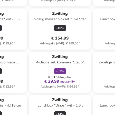
)
:
€ 249,00
*
Adviesprijs (AVP)
:
€ 19,95
*
Adviesp
ng
Zwilling
'' wit - 1,6 l
7-delig messenblokset "Five Star"
Lunchbox 
lichtbruin/zwart
-
46
%
99
€ 154,99
)
:
€ 19,95
*
Adviesprijs (AVP)
:
€ 289,00
*
Adviesp
family
korting
ng
Zwilling
n roomlepel
4-delige set: kommen "Staub"
2-delige r
- (L)8 cm
blauw - Ø 14 cm
dek
-
53
%
€ 31,99
regulier
99
€ 29,99
met family
)
:
€ 12,95
*
Adviesprijs (AVP)
:
€ 64,95
*
Adviesp
ng
Zwilling
rijs - (L)18 cm
Lunchbox "Dinos" wit - 1,6 l
Lunchbox 
-
14
%