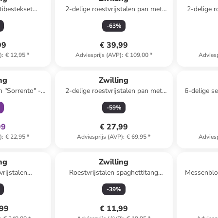
tibestekset
2-delige roestvrijstalen pan met
2-delige r
- (L)20 cm
deksel "Twin" - 6 l
deks
-
63
%
99
€ 39,99
)
:
€ 12,95
*
Adviesprijs (AVP)
:
€ 109,00
*
Adviesp
clusief
ng
Zwilling
n "Sorrento" -
2-delige roestvrijstalen pan met
6-delige se
l
deksel "Twin" - 1,5 l
machiato-le
-
59
%
99
€ 27,99
)
:
€ 22,95
*
Adviesprijs (AVP)
:
€ 69,95
*
Adviesp
ng
Zwilling
vrijstalen
Roestvrijstalen spaghettitang
Messenblok
t "Twin"
"Dinner" - (L)24 cm
(B)11,7 
-
39
%
,99
€ 11,99