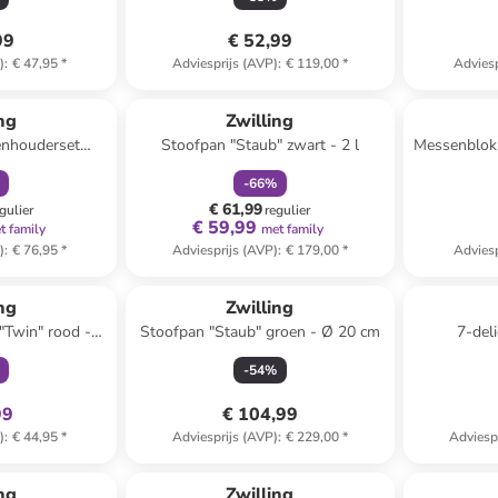
99
€ 52,99
)
:
€ 47,95
*
Adviesprijs (AVP)
:
€ 119,00
*
Adviesp
orting
family
korting
ng
Zwilling
enhouderset
Stoofpan "Staub" zwart - 2 l
Messenblok "
23 x (B)7 cm
x (
-
66
%
€ 61,99
gulier
regulier
€ 59,99
t family
met family
)
:
€ 76,95
*
Adviesprijs (AVP)
:
€ 179,00
*
Adviesp
clusief
ng
Zwilling
 "Twin" rood -
Stoofpan "Staub" groen - Ø 20 cm
7-deli
cm
kook
-
54
%
99
€ 104,99
)
:
€ 44,95
*
Adviesprijs (AVP)
:
€ 229,00
*
Adviesp
ng
Zwilling