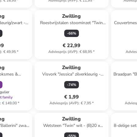
)
:
€ 16,95
*
Adviesprijs (AVP)
:
€ 11,95
*
Adviesp
ng
Zwilling
leurig/zwart -
Roestvrijstalen stoominzet "Twin
Couvertmes 
l
Nova" - Ø 20 cm
-
66
%
99
€ 22,99
)
:
€ 49,95
*
Adviesprijs (AVP)
:
€ 68,95
*
Advies
orting
ng
Zwilling
 koksmes &
Visvork "Jessica" zilverkleurig -
Braadpan "Ba
r Stars" zwart
(L)23 cm
-
74
%
gulier
€ 1,99
t family
)
:
€ 149,00
*
Adviesprijs (AVP)
:
€ 7,95
*
Adviesp
ng
Zwilling
Ballerini" zwart
Wetsteen "Twin" wit - (B)20 x
8-delige set
 cm
(H)4,2 x (D)8,5 cm
-
55
%