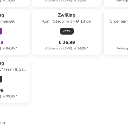
)
:
€ 79,95
*
Adviesprijs (AVP)
:
€ 99,95
*
Adviesp
clusief
ng
Zwilling
umeerset
Kom "Staub" wit - Ø 18 cm
Groenteme
grijs
-
22
%
99
€ 26,99
)
:
€ 84,95
*
Adviesprijs (AVP)
:
€ 34,95
*
Adviesp
ng
t “Fresh & Save
wit
99
)
:
€ 99,95
*
ten