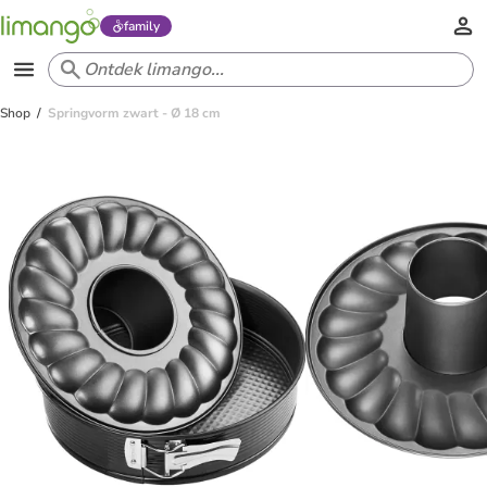
family
Shop
Springvorm zwart - Ø 18 cm