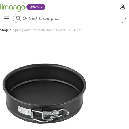
family
Shop
Springvorm "Special Mini" zwart - Ø 16 cm