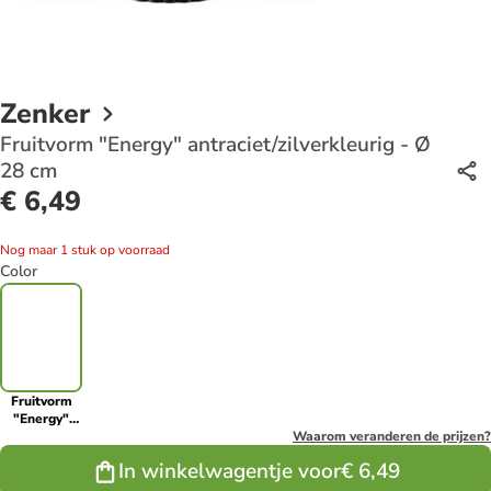
Zenker
Fruitvorm "Energy" antraciet/zilverkleurig - Ø
28 cm
€ 6,49
Nog maar 1 stuk op voorraad
Color
Fruitvorm
"Energy"
antraciet/zilverkleurig
Waarom veranderen de prijzen?
- Ø 28 cm
In winkelwagentje voor
€ 6,49