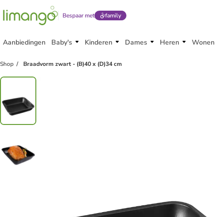
Bespaar met
family
Aanbiedingen
Baby's
Kinderen
Dames
Heren
Wonen
Shop
Braadvorm zwart - (B)40 x (D)34 cm