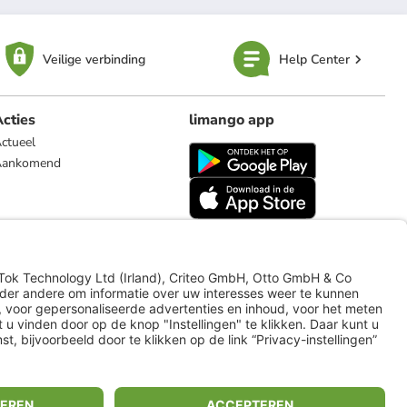
Veilige verbinding
Help Center
cties
limango app
ctueel
Aankomend
limango.de
limango.pl