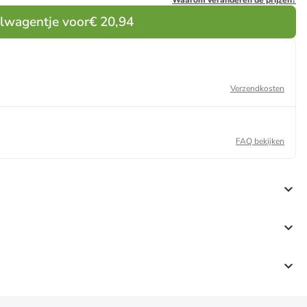
Waarom veranderen de prijzen?
elwagentje voor
€ 20,94
Verzendkosten
FAQ bekijken