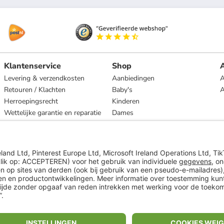
Klantenservice
Shop
A
Levering & verzendkosten
Aanbiedingen
A
Retouren / Klachten
Baby's
Herroepingsrecht
Kinderen
Wettelijke garantie en reparatie
Dames
Heren
Wonen
Merken
* Op basis van de adviesprijs van de fabrikant
** Alle prijsopgaven zijn inclusief belasting en exclusief verzendkosten
ᵃ Bij een minimale bestelwaarde van €15.