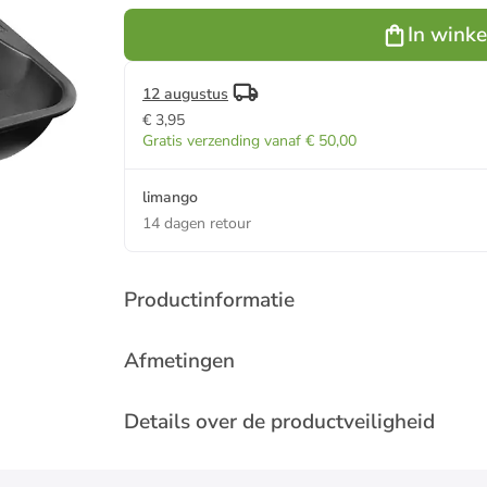
(B)40 x
(D)34 cm
In wink
12 augustus
€ 3,95
Gratis verzending vanaf € 50,00
limango
14 dagen retour
Productinformatie
Afmetingen
Details over de productveiligheid