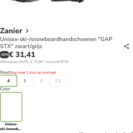
Zanier
Unisex-ski-/snowboardhandschoenen "GAP
STX" zwart/grijs
€ 31,41
-
60
%
Adviesprijs (AVP)
:
€ 79,99
*
inclusief BTW
Maat
Nog maar 1 stuk op voorraad
4
5
6
5,5
Color
Unisex-
ski-/snowboardhandschoenen