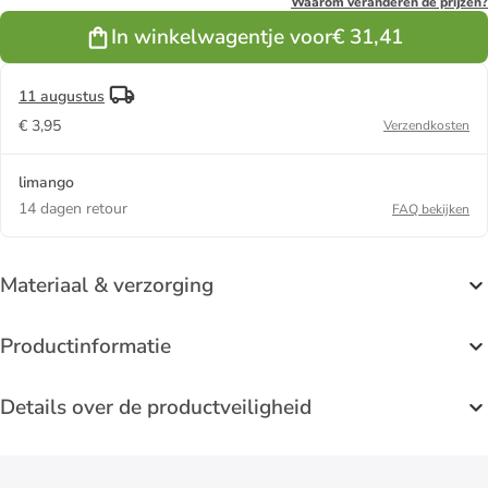
"GAP STX"
Waarom veranderen de prijzen?
zwart/grijs
In winkelwagentje voor
€ 31,41
11 augustus
€ 3,95
Verzendkosten
limango
14 dagen retour
FAQ bekijken
Materiaal & verzorging
Productinformatie
Details over de productveiligheid