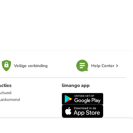
Veilige verbinding
Help Center
cties
limango app
ctueel
Aankomend