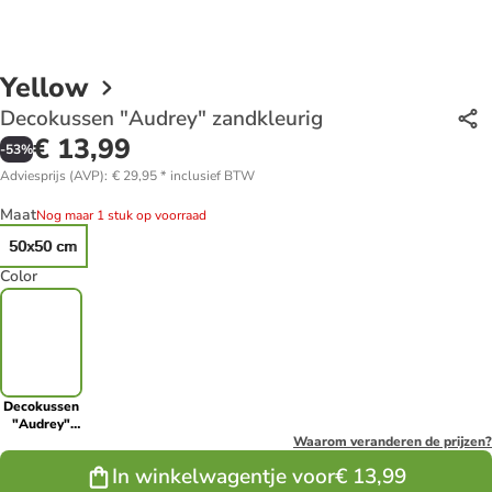
Yellow
Decokussen "Audrey" zandkleurig
€ 13,99
-
53
%
Adviesprijs (AVP)
:
€ 29,95
*
inclusief BTW
Maat
Nog maar 1 stuk op voorraad
50x50 cm
Color
Decokussen
"Audrey"
zandkleurig
Waarom veranderen de prijzen?
In winkelwagentje voor
€ 13,99