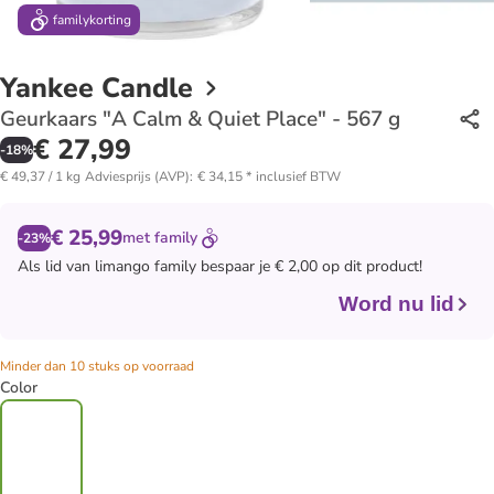
family
korting
Yankee Candle
Geurkaars "A Calm & Quiet Place" - 567 g
€ 27,99
-
18
%
€ 49,37 / 1 kg
Adviesprijs (AVP)
:
€ 34,15
*
inclusief BTW
€ 25,99
met
family
-23%
Als lid van
limango family
bespaar je € 2,00 op dit product!
Word nu lid
Minder dan 10 stuks op voorraad
Color