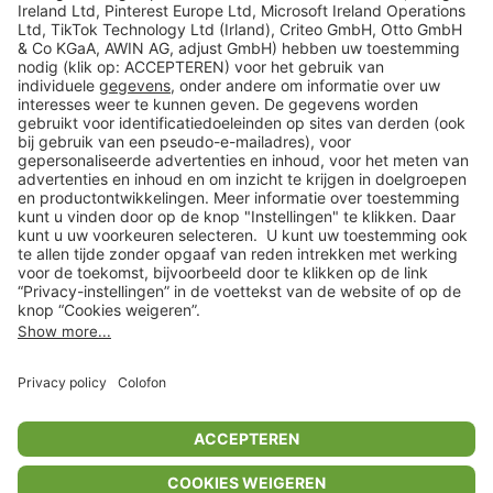
Veilig winkelen
Klantenservice
Shop
Acties
limango.de
limango.pl
In winkelwagentje voor
€ 27,99