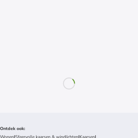
Ontdek ook
:
Wonen
|
Sfeervolle kaarsen & windlichten
|
Kaarsen
|