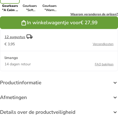
Geurkaars
Geurkaars
Geurkaars
"A Calm &
"Soft
"Warm
Quiet Place"
Blanket" -
Cashmere",
Waarom veranderen de prijzen?
- 567 g
567 g
567 g
In winkelwagentje voor
€ 27,99
12 augustus
€ 3,95
Verzendkosten
limango
14 dagen retour
FAQ bekijken
Productinformatie
Afmetingen
Details over de productveiligheid