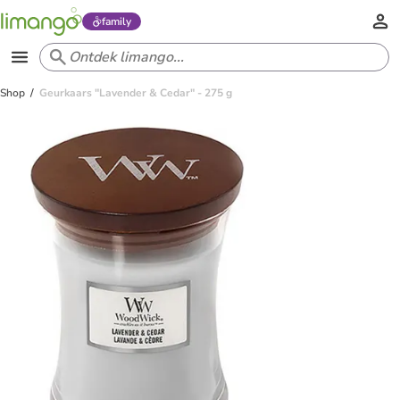
family
Shop
Geurkaars "Lavender & Cedar" - 275 g