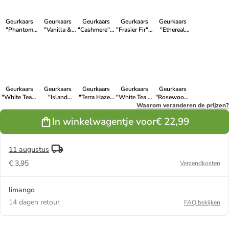
Geurkaars
Geurkaars
Geurkaars
Geurkaars
Geurkaars
"Phantom
"Vanilla &
"Cashmere" -
"Frasier Fir" -
"Ethereal
Cherry'' in
Sea Salt" -
275 g
275 g
Haze'' groen -
Bordeaux -
275 g
275 g
275 g
Geurkaars
Geurkaars
Geurkaars
Geurkaars
Geurkaars
"White Teak"
"Island
"Terra Haze''
"White Tea &
"Rosewood"
- 275 g
Coconut" -
blauw - 275
Jasmine" -
Waarom veranderen de prijzen?
- 275 g
275 g
g
275 g
In winkelwagentje voor
€ 22,99
11 augustus
€ 3,95
Verzendkosten
limango
14 dagen retour
FAQ bekijken