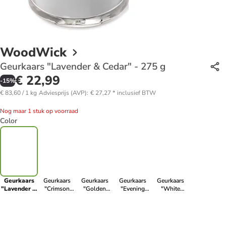
WoodWick
Geurkaars "Lavender & Cedar" - 275 g
€ 22,99
-
15
%
€ 83,60 / 1 kg
Adviesprijs (AVP)
:
€ 27,27
*
inclusief BTW
Nog maar 1 stuk op voorraad
Color
Geurkaars
Geurkaars
Geurkaars
Geurkaars
Geurkaars
"Lavender &
"Crimson
"Golden
"Evening
"White
Cedar" - 275
Berries" - 275
Bourbon''
Onyx" - 275 g
Honey" - 275
g
g
geel - 275 g
g