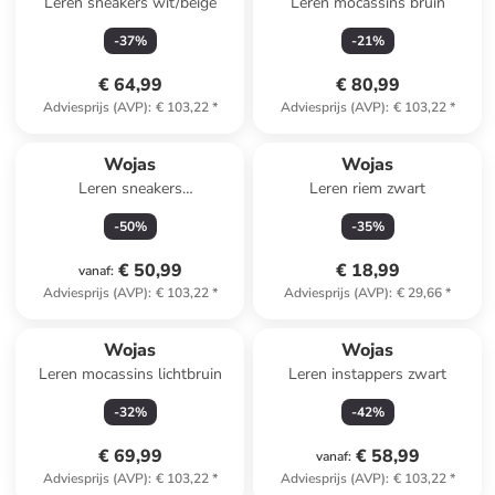
Leren sneakers wit/beige
Leren mocassins bruin
-
37
%
-
21
%
€ 64,99
€ 80,99
Adviesprijs (AVP)
:
€ 103,22
*
Adviesprijs (AVP)
:
€ 103,22
*
Wojas
Wojas
Leren sneakers
Leren riem zwart
bruin/goudkleurig
-
50
%
-
35
%
€ 50,99
€ 18,99
vanaf
:
Adviesprijs (AVP)
:
€ 103,22
*
Adviesprijs (AVP)
:
€ 29,66
*
Wojas
Wojas
Leren mocassins lichtbruin
Leren instappers zwart
-
32
%
-
42
%
€ 69,99
€ 58,99
vanaf
:
Adviesprijs (AVP)
:
€ 103,22
*
Adviesprijs (AVP)
:
€ 103,22
*