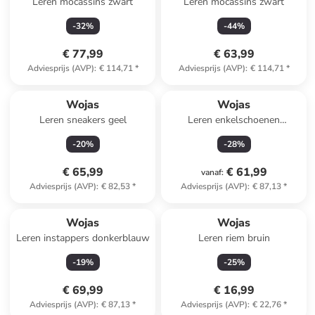
Leren mocassins zwart
Leren mocassins zwart
-
32
%
-
44
%
€ 77,99
€ 63,99
Adviesprijs (AVP)
:
€ 114,71
*
Adviesprijs (AVP)
:
€ 114,71
*
Wojas
Wojas
Leren sneakers geel
Leren enkelschoenen
lichtbruin
-
20
%
-
28
%
€ 65,99
€ 61,99
vanaf
:
Adviesprijs (AVP)
:
€ 82,53
*
Adviesprijs (AVP)
:
€ 87,13
*
Wojas
Wojas
Leren instappers donkerblauw
Leren riem bruin
-
19
%
-
25
%
€ 69,99
€ 16,99
Adviesprijs (AVP)
:
€ 87,13
*
Adviesprijs (AVP)
:
€ 22,76
*