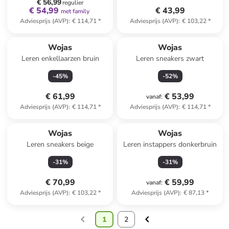
€ 56,99
regulier
€ 54,99
€ 43,99
met family
Adviesprijs (AVP)
:
€ 114,71
*
Adviesprijs (AVP)
:
€ 103,22
*
Wojas
Wojas
Leren enkellaarzen bruin
Leren sneakers zwart
-
45
%
-
52
%
€ 61,99
€ 53,99
vanaf
:
Adviesprijs (AVP)
:
€ 114,71
*
Adviesprijs (AVP)
:
€ 114,71
*
Wojas
Wojas
Leren sneakers beige
Leren instappers donkerbruin
-
31
%
-
31
%
€ 70,99
€ 59,99
vanaf
:
Adviesprijs (AVP)
:
€ 103,22
*
Adviesprijs (AVP)
:
€ 87,13
*
1
2