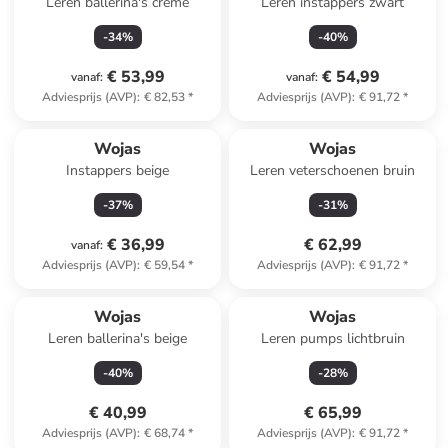
Leren ballerina's crème
Leren instappers zwart
-
34
%
-
40
%
€ 53,99
€ 54,99
vanaf
:
vanaf
:
Adviesprijs (AVP)
:
€ 82,53
*
Adviesprijs (AVP)
:
€ 91,72
*
Wojas
Wojas
Instappers beige
Leren veterschoenen bruin
-
37
%
-
31
%
€ 36,99
€ 62,99
vanaf
:
Adviesprijs (AVP)
:
€ 59,54
*
Adviesprijs (AVP)
:
€ 91,72
*
Wojas
Wojas
Leren ballerina's beige
Leren pumps lichtbruin
-
40
%
-
28
%
€ 40,99
€ 65,99
Adviesprijs (AVP)
:
€ 68,74
*
Adviesprijs (AVP)
:
€ 91,72
*