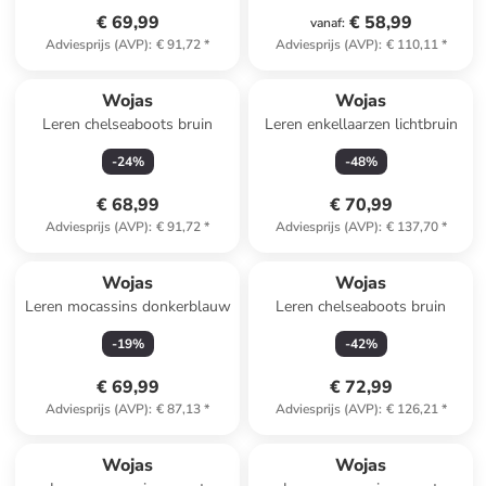
€ 69,99
€ 58,99
vanaf
:
Adviesprijs (AVP)
:
€ 91,72
*
Adviesprijs (AVP)
:
€ 110,11
*
Wojas
Wojas
Leren chelseaboots bruin
Leren enkellaarzen lichtbruin
-
24
%
-
48
%
€ 68,99
€ 70,99
Adviesprijs (AVP)
:
€ 91,72
*
Adviesprijs (AVP)
:
€ 137,70
*
Wojas
Wojas
Leren mocassins donkerblauw
Leren chelseaboots bruin
-
19
%
-
42
%
€ 69,99
€ 72,99
Adviesprijs (AVP)
:
€ 87,13
*
Adviesprijs (AVP)
:
€ 126,21
*
Wojas
Wojas