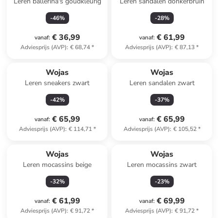
Leren ballerina's goudkleurig
Leren sandalen donkerbruin
-
46
%
-
28
%
€ 36,99
€ 61,99
vanaf
:
vanaf
:
Adviesprijs (AVP)
:
€ 68,74
*
Adviesprijs (AVP)
:
€ 87,13
*
Wojas
Wojas
Leren sneakers zwart
Leren sandalen zwart
-
42
%
-
37
%
€ 65,99
€ 65,99
vanaf
:
vanaf
:
Adviesprijs (AVP)
:
€ 114,71
*
Adviesprijs (AVP)
:
€ 105,52
*
Wojas
Wojas
Leren mocassins beige
Leren mocassins zwart
-
32
%
-
23
%
€ 61,99
€ 69,99
vanaf
:
vanaf
:
Adviesprijs (AVP)
:
€ 91,72
*
Adviesprijs (AVP)
:
€ 91,72
*