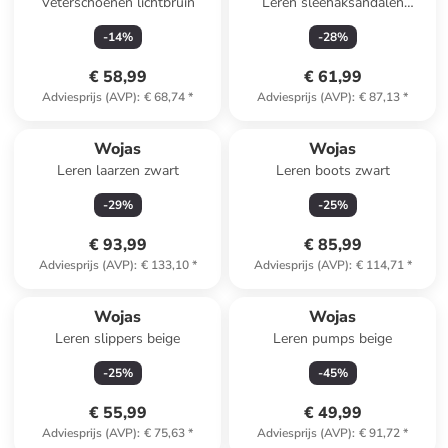
Veterschoenen lichtbruin
Leren sleehaksandalen
lichtbruin
-
14
%
-
28
%
€ 58,99
€ 61,99
Adviesprijs (AVP)
:
€ 68,74
*
Adviesprijs (AVP)
:
€ 87,13
*
Wojas
Wojas
Leren laarzen zwart
Leren boots zwart
-
29
%
-
25
%
€ 93,99
€ 85,99
Adviesprijs (AVP)
:
€ 133,10
*
Adviesprijs (AVP)
:
€ 114,71
*
Wojas
Wojas
Leren slippers beige
Leren pumps beige
-
25
%
-
45
%
€ 55,99
€ 49,99
Adviesprijs (AVP)
:
€ 75,63
*
Adviesprijs (AVP)
:
€ 91,72
*