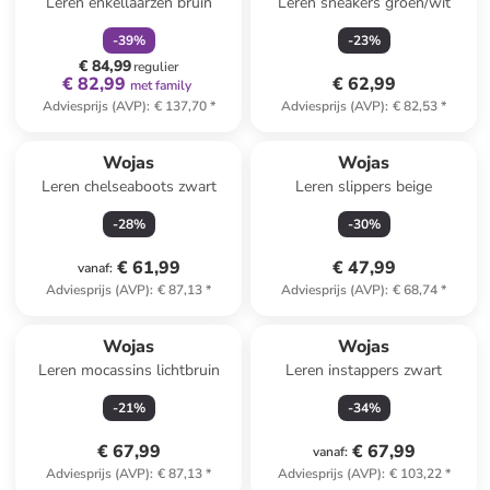
Leren enkellaarzen bruin
Leren sneakers groen/wit
-
39
%
-
23
%
€ 84,99
regulier
€ 82,99
€ 62,99
met family
Adviesprijs (AVP)
:
€ 137,70
*
Adviesprijs (AVP)
:
€ 82,53
*
Wojas
Wojas
Leren chelseaboots zwart
Leren slippers beige
-
28
%
-
30
%
€ 61,99
€ 47,99
vanaf
:
Adviesprijs (AVP)
:
€ 87,13
*
Adviesprijs (AVP)
:
€ 68,74
*
Wojas
Wojas
Leren mocassins lichtbruin
Leren instappers zwart
-
21
%
-
34
%
€ 67,99
€ 67,99
vanaf
:
Adviesprijs (AVP)
:
€ 87,13
*
Adviesprijs (AVP)
:
€ 103,22
*