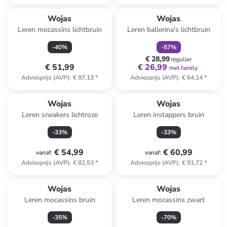
family
korting
Wojas
Wojas
Leren mocassins lichtbruin
Leren ballerina's lichtbruin
-
40
%
-
57
%
€ 28,99
regulier
€ 51,99
€ 26,99
met family
Adviesprijs (AVP)
:
€ 87,13
*
Adviesprijs (AVP)
:
€ 64,14
*
Wojas
Wojas
Leren sneakers lichtroze
Leren instappers bruin
-
33
%
-
33
%
€ 54,99
€ 60,99
vanaf
:
vanaf
:
Adviesprijs (AVP)
:
€ 82,53
*
Adviesprijs (AVP)
:
€ 91,72
*
Wojas
Wojas
Leren mocassins bruin
Leren mocassins zwart
-
35
%
-
70
%