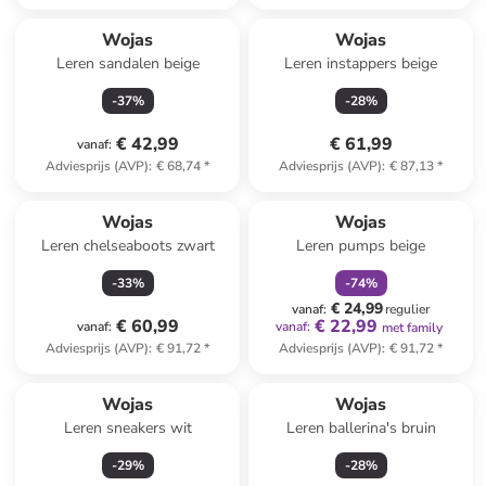
Wojas
Wojas
Leren sandalen beige
Leren instappers beige
-
37
%
-
28
%
€ 42,99
€ 61,99
vanaf
:
Adviesprijs (AVP)
:
€ 68,74
*
Adviesprijs (AVP)
:
€ 87,13
*
family
korting
Wojas
Wojas
Leren chelseaboots zwart
Leren pumps beige
-
33
%
-
74
%
€ 24,99
vanaf
:
regulier
€ 60,99
€ 22,99
vanaf
:
vanaf
:
met family
Adviesprijs (AVP)
:
€ 91,72
*
Adviesprijs (AVP)
:
€ 91,72
*
Wojas
Wojas
Leren sneakers wit
Leren ballerina's bruin
-
29
%
-
28
%