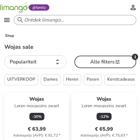
family
Shop
Wojas sale
1
Populariteit
Alle filters
UITVERKOOP
Dames
Heren
Pasen
Kerstcadeaus
Wojas
Wojas
Leren mocassins zwart
Leren mocassins zwart
-
30
%
-
12
%
€ 63,99
€ 65,99
Adviesprijs (AVP)
:
€ 91,72
*
Adviesprijs (AVP)
:
€ 75,63
*