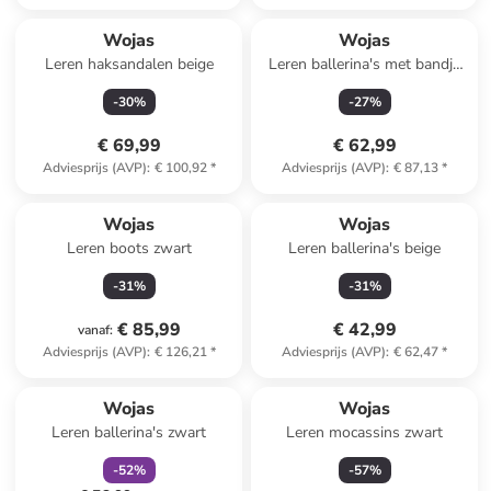
Wojas
Wojas
Leren haksandalen beige
Leren ballerina's met bandje
zwart
-
30
%
-
27
%
€ 69,99
€ 62,99
Adviesprijs (AVP)
:
€ 100,92
*
Adviesprijs (AVP)
:
€ 87,13
*
Wojas
Wojas
Leren boots zwart
Leren ballerina's beige
-
31
%
-
31
%
€ 85,99
€ 42,99
vanaf
:
Adviesprijs (AVP)
:
€ 126,21
*
Adviesprijs (AVP)
:
€ 62,47
*
family
korting
Wojas
Wojas
Leren ballerina's zwart
Leren mocassins zwart
-
52
%
-
57
%