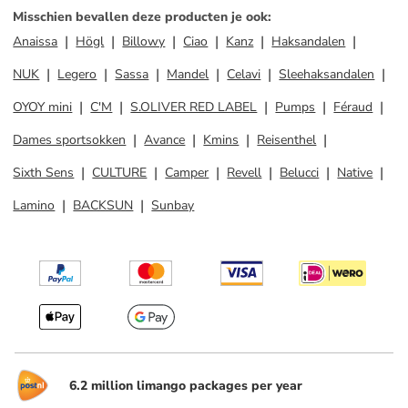
Misschien bevallen deze producten je ook
:
Anaissa
Högl
Billowy
Ciao
Kanz
Haksandalen
NUK
Legero
Sassa
Mandel
Celavi
Sleehaksandalen
OYOY mini
C'M
S.OLIVER RED LABEL
Pumps
Féraud
Dames sportsokken
Avance
Kmins
Reisenthel
Sixth Sens
CULTURE
Camper
Revell
Belucci
Native
Lamino
BACKSUN
Sunbay
6.2 million limango packages per year