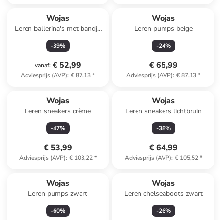
Wojas
Wojas
Leren ballerina's met bandje
Leren pumps beige
bordeaux
-
39
%
-
24
%
€ 52,99
€ 65,99
vanaf
:
Adviesprijs (AVP)
:
€ 87,13
*
Adviesprijs (AVP)
:
€ 87,13
*
Wojas
Wojas
Leren sneakers crème
Leren sneakers lichtbruin
-
47
%
-
38
%
€ 53,99
€ 64,99
Adviesprijs (AVP)
:
€ 103,22
*
Adviesprijs (AVP)
:
€ 105,52
*
Reeds in een ander winkelwagentje
Wojas
Wojas
Leren pumps zwart
Leren chelseaboots zwart
-
60
%
-
26
%