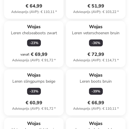
€ 64,99
€ 51,99
Adviesprijs (AVP)
:
€ 110,11
*
Adviesprijs (AVP)
:
€ 103,22
*
Wojas
Wojas
Leren chelseaboots zwart
Leren veterschoenen bruin
-
23
%
-
36
%
€ 69,99
€ 72,99
vanaf
:
Adviesprijs (AVP)
:
€ 91,72
*
Adviesprijs (AVP)
:
€ 114,71
*
Wojas
Wojas
Leren slingpumps beige
Leren boots bruin
-
33
%
-
39
%
€ 60,99
€ 66,99
Adviesprijs (AVP)
:
€ 91,72
*
Adviesprijs (AVP)
:
€ 110,11
*
Wojas
Wojas