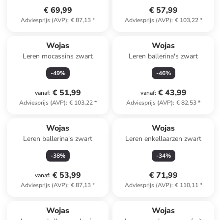
€ 69,99
€ 57,99
Adviesprijs (AVP)
:
€ 87,13
*
Adviesprijs (AVP)
:
€ 103,22
*
Wojas
Wojas
Leren mocassins zwart
Leren ballerina's zwart
-
49
%
-
46
%
€ 51,99
€ 43,99
vanaf
:
vanaf
:
Adviesprijs (AVP)
:
€ 103,22
*
Adviesprijs (AVP)
:
€ 82,53
*
Wojas
Wojas
Leren ballerina's zwart
Leren enkellaarzen zwart
-
38
%
-
34
%
€ 53,99
€ 71,99
vanaf
:
Adviesprijs (AVP)
:
€ 87,13
*
Adviesprijs (AVP)
:
€ 110,11
*
family
korting
Reeds in een ander winkelwagentje
Wojas
Wojas