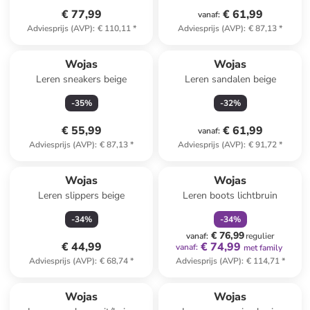
€ 77,99
€ 61,99
vanaf
:
Adviesprijs (AVP)
:
€ 110,11
*
Adviesprijs (AVP)
:
€ 87,13
*
Wojas
Wojas
Leren sneakers beige
Leren sandalen beige
-
35
%
-
32
%
€ 55,99
€ 61,99
vanaf
:
Adviesprijs (AVP)
:
€ 87,13
*
Adviesprijs (AVP)
:
€ 91,72
*
family
korting
Wojas
Wojas
Leren slippers beige
Leren boots lichtbruin
-
34
%
-
34
%
€ 76,99
vanaf
:
regulier
€ 44,99
€ 74,99
vanaf
:
met family
Adviesprijs (AVP)
:
€ 68,74
*
Adviesprijs (AVP)
:
€ 114,71
*
Wojas
Wojas