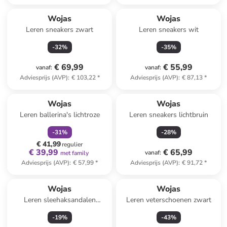
Wojas
Wojas
Leren sneakers zwart
Leren sneakers wit
-
32
%
-
35
%
€ 69,99
€ 55,99
vanaf
:
vanaf
:
Adviesprijs (AVP)
:
€ 103,22
*
Adviesprijs (AVP)
:
€ 87,13
*
family
korting
Wojas
Wojas
Leren ballerina's lichtroze
Leren sneakers lichtbruin
-
31
%
-
28
%
€ 41,99
regulier
€ 39,99
€ 65,99
vanaf
:
met family
Adviesprijs (AVP)
:
€ 57,99
*
Adviesprijs (AVP)
:
€ 91,72
*
Wojas
Wojas
Leren sleehaksandalen
Leren veterschoenen zwart
beige/meerkleurig
-
19
%
-
43
%