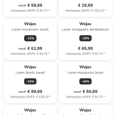
€ 58,99
€ 29,99
vanaf
:
Adviesprijs (AVP)
:
€ 91,72
*
Adviesprijs (AVP)
:
€ 103,22
*
Wojas
Wojas
Leren mocassins zwart
Leren instappers donkerbruin
-
32
%
-
28
%
€ 61,99
€ 65,99
vanaf
:
Adviesprijs (AVP)
:
€ 91,72
*
Adviesprijs (AVP)
:
€ 91,72
*
Wojas
Wojas
Leren boots zwart
Leren mocassins bruin
-
24
%
-
44
%
€ 99,99
€ 50,99
vanaf
:
vanaf
:
Adviesprijs (AVP)
:
€ 133,10
*
Adviesprijs (AVP)
:
€ 91,72
*
Wojas
Wojas