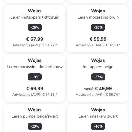
Reeds in een ander winkelwagentje
Wojas
Wojas
Leren instappers lichtbruin
Leren mocassins bruin
-
25
%
-
35
%
€ 67,99
€ 55,99
Adviesprijs (AVP)
:
€ 91,72
*
Adviesprijs (AVP)
:
€ 87,13
*
Wojas
Wojas
Leren mocassins donkerblauw
Instappers beige
-
19
%
-
27
%
€ 69,99
€ 49,99
vanaf
:
Adviesprijs (AVP)
:
€ 87,13
*
Adviesprijs (AVP)
:
€ 68,74
*
Wojas
Wojas
Leren pumps beige/zwart
Leren sneakers zwart
-
23
%
-
46
%