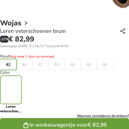
Wojas
Leren veterschoenen bruin
€ 82,99
-
27
%
Adviesprijs (AVP)
:
€ 114,71
*
inclusief BTW
Maat
Nog maar 1 stuk op voorraad
42
40
41
43
44
45
46
Color
Leren
veterschoenen
bruin
Waarom veranderen de prijzen?
In winkelwagentje voor
€ 82,99