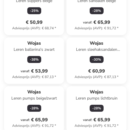
Leren slippers beige
Leren sandalen beige
-
25
%
-
28
%
€ 50,99
€ 65,99
vanaf
:
Adviesprijs (AVP)
:
€ 68,74
*
Adviesprijs (AVP)
:
€ 91,72
*
Wojas
Wojas
Leren ballerina's zwart
Leren sleehaksandalen
beige/meerkleurig
-
38
%
-
30
%
€ 53,99
€ 60,99
vanaf
:
Adviesprijs (AVP)
:
€ 87,13
*
Adviesprijs (AVP)
:
€ 87,13
*
Wojas
Wojas
Leren pumps beige/zwart
Leren pumps lichtbruin
-
28
%
-
28
%
€ 65,99
€ 65,99
vanaf
:
vanaf
:
Adviesprijs (AVP)
:
€ 91,72
*
Adviesprijs (AVP)
:
€ 91,72
*