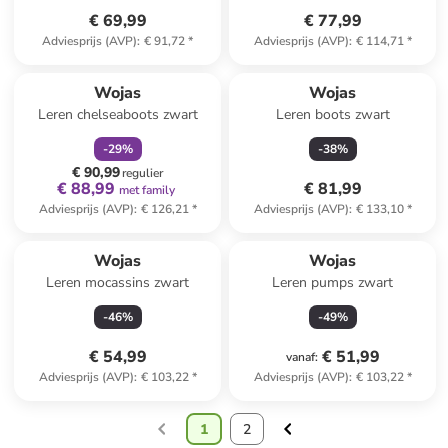
€ 69,99
€ 77,99
Adviesprijs (AVP)
:
€ 91,72
*
Adviesprijs (AVP)
:
€ 114,71
*
family
korting
Wojas
Wojas
Leren chelseaboots zwart
Leren boots zwart
-
29
%
-
38
%
€ 90,99
regulier
€ 88,99
€ 81,99
met family
Adviesprijs (AVP)
:
€ 126,21
*
Adviesprijs (AVP)
:
€ 133,10
*
Wojas
Wojas
Leren mocassins zwart
Leren pumps zwart
-
46
%
-
49
%
€ 54,99
€ 51,99
vanaf
:
Adviesprijs (AVP)
:
€ 103,22
*
Adviesprijs (AVP)
:
€ 103,22
*
1
2