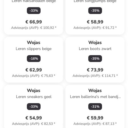
Leren haksandalen beige
Leren slingpumps beige
-
33
%
-
35
%
€ 66,99
€ 58,99
Adviesprijs (AVP)
:
€ 100,92
*
Adviesprijs (AVP)
:
€ 91,72
*
Wojas
Wojas
Leren slippers beige
Leren boots zwart
-
16
%
-
35
%
€ 62,99
€ 73,99
Adviesprijs (AVP)
:
€ 75,63
*
Adviesprijs (AVP)
:
€ 114,71
*
Reeds in een ander winkelwagentje
Wojas
Wojas
Leren sneakers geel
Leren ballerina's met bandje
zwart
-
33
%
-
31
%
€ 54,99
€ 59,99
Adviesprijs (AVP)
:
€ 82,53
*
Adviesprijs (AVP)
:
€ 87,13
*