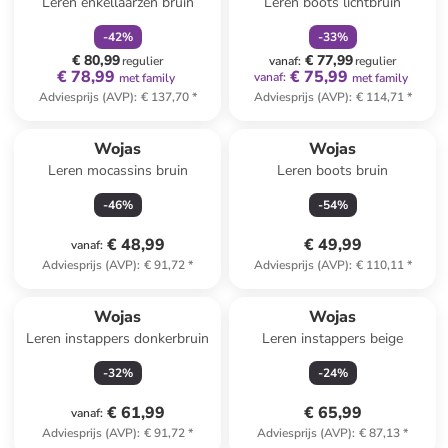
Leren enkellaarzen bruin
Leren boots lichtbruin
-
42
%
-
33
%
€ 80,99
€ 77,99
regulier
vanaf
:
regulier
€ 78,99
€ 75,99
vanaf
:
met family
met family
Adviesprijs (AVP)
:
€ 137,70
*
Adviesprijs (AVP)
:
€ 114,71
*
Wojas
Wojas
Leren mocassins bruin
Leren boots bruin
-
46
%
-
54
%
€ 48,99
€ 49,99
vanaf
:
Adviesprijs (AVP)
:
€ 91,72
*
Adviesprijs (AVP)
:
€ 110,11
*
Wojas
Wojas
Leren instappers donkerbruin
Leren instappers beige
-
32
%
-
24
%
€ 61,99
€ 65,99
vanaf
:
Adviesprijs (AVP)
:
€ 91,72
*
Adviesprijs (AVP)
:
€ 87,13
*