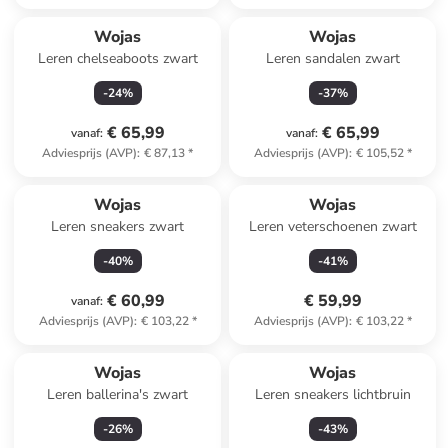
Wojas
Wojas
Leren chelseaboots zwart
Leren sandalen zwart
-
24
%
-
37
%
€ 65,99
€ 65,99
vanaf
:
vanaf
:
Adviesprijs (AVP)
:
€ 87,13
*
Adviesprijs (AVP)
:
€ 105,52
*
Wojas
Wojas
Leren sneakers zwart
Leren veterschoenen zwart
-
40
%
-
41
%
€ 60,99
€ 59,99
vanaf
:
Adviesprijs (AVP)
:
€ 103,22
*
Adviesprijs (AVP)
:
€ 103,22
*
Wojas
Wojas
Leren ballerina's zwart
Leren sneakers lichtbruin
-
26
%
-
43
%