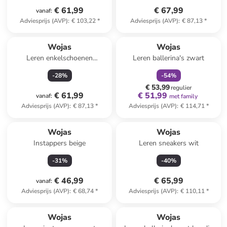
€ 61,99
€ 67,99
vanaf
:
Adviesprijs (AVP)
:
€ 103,22
*
Adviesprijs (AVP)
:
€ 87,13
*
family
korting
Wojas
Wojas
Leren enkelschoenen
Leren ballerina's zwart
lichtbruin
-
28
%
-
54
%
€ 53,99
regulier
€ 61,99
€ 51,99
vanaf
:
met family
Adviesprijs (AVP)
:
€ 87,13
*
Adviesprijs (AVP)
:
€ 114,71
*
Wojas
Wojas
Instappers beige
Leren sneakers wit
-
31
%
-
40
%
€ 46,99
€ 65,99
vanaf
:
Adviesprijs (AVP)
:
€ 68,74
*
Adviesprijs (AVP)
:
€ 110,11
*
Wojas
Wojas