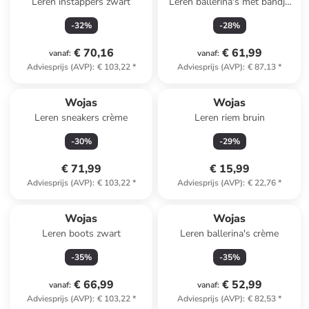
Leren instappers zwart
Leren ballerina's met bandje
bordeaux
-
32
%
-
28
%
€ 70,16
€ 61,99
vanaf
:
vanaf
:
Adviesprijs (AVP)
:
€ 103,22
*
Adviesprijs (AVP)
:
€ 87,13
*
Wojas
Wojas
Leren sneakers crème
Leren riem bruin
-
30
%
-
29
%
€ 71,99
€ 15,99
Adviesprijs (AVP)
:
€ 103,22
*
Adviesprijs (AVP)
:
€ 22,76
*
Wojas
Wojas
Leren boots zwart
Leren ballerina's crème
-
35
%
-
35
%
€ 66,99
€ 52,99
vanaf
:
vanaf
:
Adviesprijs (AVP)
:
€ 103,22
*
Adviesprijs (AVP)
:
€ 82,53
*