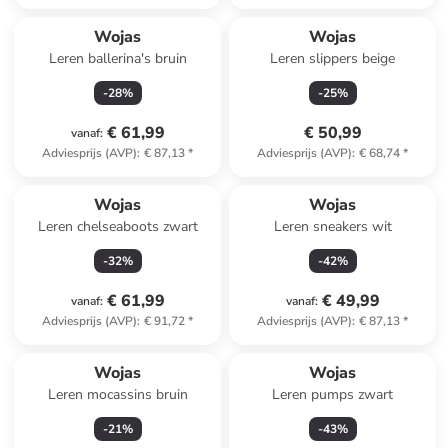
Wojas
Wojas
Leren ballerina's bruin
Leren slippers beige
-
28
%
-
25
%
€ 61,99
€ 50,99
vanaf
:
Adviesprijs (AVP)
:
€ 87,13
*
Adviesprijs (AVP)
:
€ 68,74
*
Wojas
Wojas
Leren chelseaboots zwart
Leren sneakers wit
-
32
%
-
42
%
€ 61,99
€ 49,99
vanaf
:
vanaf
:
Adviesprijs (AVP)
:
€ 91,72
*
Adviesprijs (AVP)
:
€ 87,13
*
Wojas
Wojas
Leren mocassins bruin
Leren pumps zwart
-
21
%
-
43
%