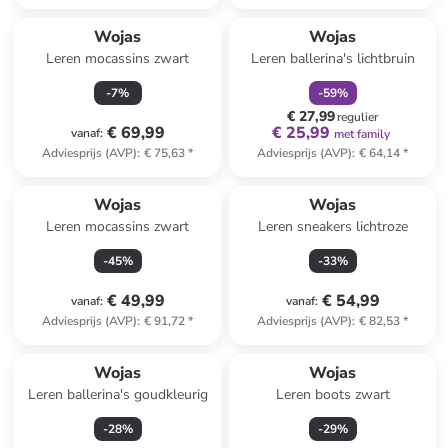
family
korting
Wojas
Wojas
Leren mocassins zwart
Leren ballerina's lichtbruin
-
7
%
-
59
%
€ 27,99
regulier
€ 69,99
€ 25,99
vanaf
:
met family
Adviesprijs (AVP)
:
€ 75,63
*
Adviesprijs (AVP)
:
€ 64,14
*
Wojas
Wojas
Leren mocassins zwart
Leren sneakers lichtroze
-
45
%
-
33
%
€ 49,99
€ 54,99
vanaf
:
vanaf
:
Adviesprijs (AVP)
:
€ 91,72
*
Adviesprijs (AVP)
:
€ 82,53
*
Wojas
Wojas
Leren ballerina's goudkleurig
Leren boots zwart
-
28
%
-
29
%