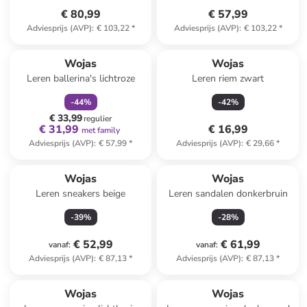
€ 80,99
€ 57,99
Adviesprijs (AVP)
:
€ 103,22
*
Adviesprijs (AVP)
:
€ 103,22
*
family
korting
Wojas
Wojas
Leren ballerina's lichtroze
Leren riem zwart
-
44
%
-
42
%
€ 33,99
regulier
€ 31,99
€ 16,99
met family
Adviesprijs (AVP)
:
€ 57,99
*
Adviesprijs (AVP)
:
€ 29,66
*
Wojas
Wojas
Leren sneakers beige
Leren sandalen donkerbruin
-
39
%
-
28
%
€ 52,99
€ 61,99
vanaf
:
vanaf
:
Adviesprijs (AVP)
:
€ 87,13
*
Adviesprijs (AVP)
:
€ 87,13
*
Wojas
Wojas