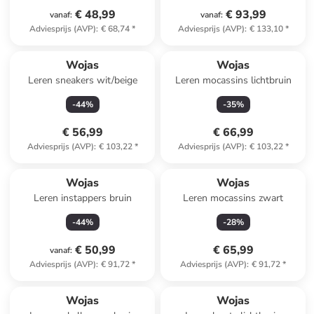
€ 48,99
€ 93,99
vanaf
:
vanaf
:
Adviesprijs (AVP)
:
€ 68,74
*
Adviesprijs (AVP)
:
€ 133,10
*
Wojas
Wojas
Leren sneakers wit/beige
Leren mocassins lichtbruin
-
44
%
-
35
%
€ 56,99
€ 66,99
Adviesprijs (AVP)
:
€ 103,22
*
Adviesprijs (AVP)
:
€ 103,22
*
Wojas
Wojas
Leren instappers bruin
Leren mocassins zwart
-
44
%
-
28
%
€ 50,99
€ 65,99
vanaf
:
Adviesprijs (AVP)
:
€ 91,72
*
Adviesprijs (AVP)
:
€ 91,72
*
family
korting
family
korting
Wojas
Wojas