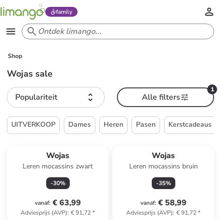
family
Shop
Wojas sale
1
Populariteit
Alle filters
UITVERKOOP
Dames
Heren
Pasen
Kerstcadeaus
Wojas
Wojas
Leren mocassins zwart
Leren mocassins bruin
-
30
%
-
35
%
€ 63,99
€ 58,99
vanaf
:
vanaf
:
Adviesprijs (AVP)
:
€ 91,72
*
Adviesprijs (AVP)
:
€ 91,72
*