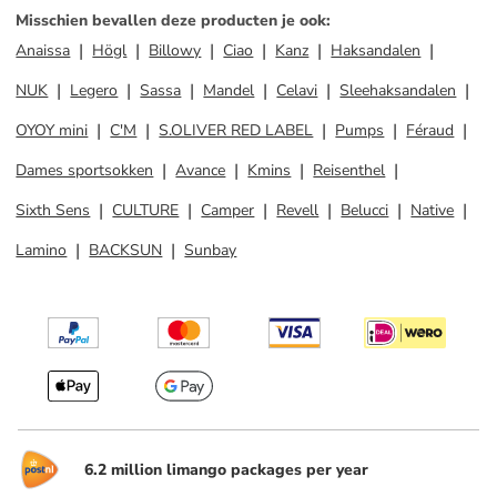
Misschien bevallen deze producten je ook
:
Anaissa
Högl
Billowy
Ciao
Kanz
Haksandalen
NUK
Legero
Sassa
Mandel
Celavi
Sleehaksandalen
OYOY mini
C'M
S.OLIVER RED LABEL
Pumps
Féraud
Dames sportsokken
Avance
Kmins
Reisenthel
Sixth Sens
CULTURE
Camper
Revell
Belucci
Native
Lamino
BACKSUN
Sunbay
6.2 million limango packages per year