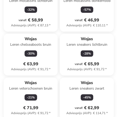
Leren mocassins lichtbruin
Leren mocassins donkerrood
-
32
%
-
57
%
€ 58,99
€ 46,99
vanaf
:
vanaf
:
Adviesprijs (AVP)
:
€ 87,13
*
Adviesprijs (AVP)
:
€ 110,11
*
Wojas
Wojas
Leren chelseaboots bruin
Leren sneakers lichtbruin
-
30
%
-
28
%
€ 63,99
€ 65,99
vanaf
:
Adviesprijs (AVP)
:
€ 91,72
*
Adviesprijs (AVP)
:
€ 91,72
*
Wojas
Wojas
Leren veterschoenen bruin
Leren sneakers zwart
-
21
%
-
45
%
€ 71,99
€ 62,99
vanaf
:
Adviesprijs (AVP)
:
€ 91,72
*
Adviesprijs (AVP)
:
€ 114,71
*