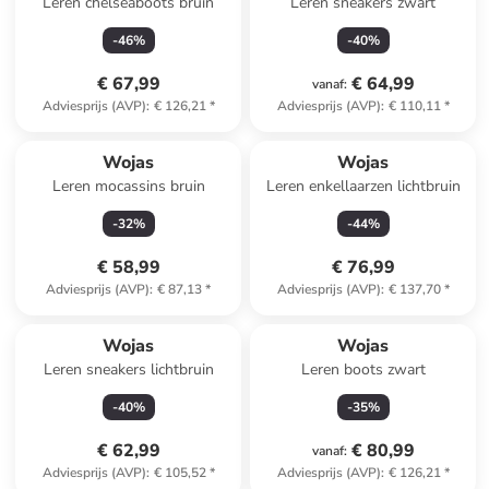
Leren chelseaboots bruin
Leren sneakers zwart
-
46
%
-
40
%
€ 67,99
€ 64,99
vanaf
:
Adviesprijs (AVP)
:
€ 126,21
*
Adviesprijs (AVP)
:
€ 110,11
*
Wojas
Wojas
Leren mocassins bruin
Leren enkellaarzen lichtbruin
-
32
%
-
44
%
€ 58,99
€ 76,99
Adviesprijs (AVP)
:
€ 87,13
*
Adviesprijs (AVP)
:
€ 137,70
*
Wojas
Wojas
Leren sneakers lichtbruin
Leren boots zwart
-
40
%
-
35
%
€ 62,99
€ 80,99
vanaf
:
Adviesprijs (AVP)
:
€ 105,52
*
Adviesprijs (AVP)
:
€ 126,21
*