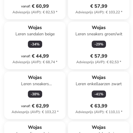
€ 60,99
€ 57,99
vanaf
:
Adviesprijs (AVP)
:
€ 82,53
*
Adviesprijs (AVP)
:
€ 103,22
*
Wojas
Wojas
Leren sandalen beige
Leren sneakers groen/wit
-
34
%
-
29
%
€ 44,99
€ 57,99
vanaf
:
Adviesprijs (AVP)
:
€ 68,74
*
Adviesprijs (AVP)
:
€ 82,53
*
Wojas
Wojas
Leren sneakers
Leren enkellaarzen zwart
bruin/goudkleurig
-
38
%
-
41
%
€ 62,99
€ 63,99
vanaf
:
Adviesprijs (AVP)
:
€ 103,22
*
Adviesprijs (AVP)
:
€ 110,11
*
Wojas
Wojas