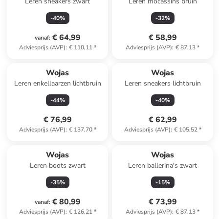
Leren sneakers zwart
Leren mocassins bruin
-
40
%
-
32
%
€ 64,99
€ 58,99
vanaf
:
Adviesprijs (AVP)
:
€ 110,11
*
Adviesprijs (AVP)
:
€ 87,13
*
Wojas
Wojas
Leren enkellaarzen lichtbruin
Leren sneakers lichtbruin
-
44
%
-
40
%
€ 76,99
€ 62,99
Adviesprijs (AVP)
:
€ 137,70
*
Adviesprijs (AVP)
:
€ 105,52
*
Wojas
Wojas
Leren boots zwart
Leren ballerina's zwart
-
35
%
-
15
%
€ 80,99
€ 73,99
vanaf
:
Adviesprijs (AVP)
:
€ 126,21
*
Adviesprijs (AVP)
:
€ 87,13
*