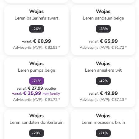
Wojas
Wojas
Leren ballerina's zwart
Leren sandalen beige
-
26
%
-
28
%
€ 60,99
€ 65,99
vanaf
:
vanaf
:
Adviesprijs (AVP)
:
€ 82,53
*
Adviesprijs (AVP)
:
€ 91,72
*
family
korting
Wojas
Wojas
Leren pumps beige
Leren sneakers wit
-
71
%
-
42
%
€ 27,99
vanaf
:
regulier
€ 25,99
€ 49,99
vanaf
:
vanaf
:
met family
Adviesprijs (AVP)
:
€ 91,72
*
Adviesprijs (AVP)
:
€ 87,13
*
Wojas
Wojas
Leren sandalen donkerbruin
Leren mocassins bruin
-
28
%
-
21
%