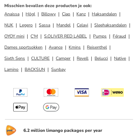
Misschien bevallen deze producten je ook
:
Anaissa
Högl
Billowy
Ciao
Kanz
Haksandalen
NUK
Legero
Sassa
Mandel
Celavi
Sleehaksandalen
OYOY mini
C'M
S.OLIVER RED LABEL
Pumps
Féraud
Dames sportsokken
Avance
Kmins
Reisenthel
Sixth Sens
CULTURE
Camper
Revell
Belucci
Native
Lamino
BACKSUN
Sunbay
6.2 million limango packages per year