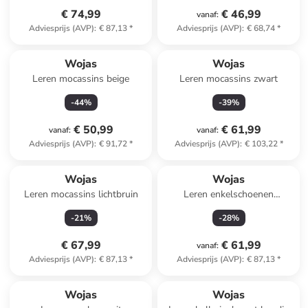
€ 74,99
€ 46,99
vanaf
:
Adviesprijs (AVP)
:
€ 87,13
*
Adviesprijs (AVP)
:
€ 68,74
*
Wojas
Wojas
Leren mocassins beige
Leren mocassins zwart
-
44
%
-
39
%
€ 50,99
€ 61,99
vanaf
:
vanaf
:
Adviesprijs (AVP)
:
€ 91,72
*
Adviesprijs (AVP)
:
€ 103,22
*
Wojas
Wojas
Leren mocassins lichtbruin
Leren enkelschoenen
lichtbruin
-
21
%
-
28
%
€ 67,99
€ 61,99
vanaf
:
Adviesprijs (AVP)
:
€ 87,13
*
Adviesprijs (AVP)
:
€ 87,13
*
Wojas
Wojas