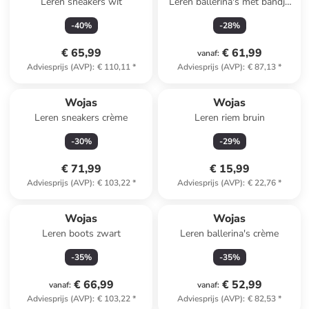
Leren sneakers wit
Leren ballerina's met bandje
bordeaux
-
40
%
-
28
%
€ 65,99
€ 61,99
vanaf
:
Adviesprijs (AVP)
:
€ 110,11
*
Adviesprijs (AVP)
:
€ 87,13
*
Wojas
Wojas
Leren sneakers crème
Leren riem bruin
-
30
%
-
29
%
€ 71,99
€ 15,99
Adviesprijs (AVP)
:
€ 103,22
*
Adviesprijs (AVP)
:
€ 22,76
*
Wojas
Wojas
Leren boots zwart
Leren ballerina's crème
-
35
%
-
35
%
€ 66,99
€ 52,99
vanaf
:
vanaf
:
Adviesprijs (AVP)
:
€ 103,22
*
Adviesprijs (AVP)
:
€ 82,53
*