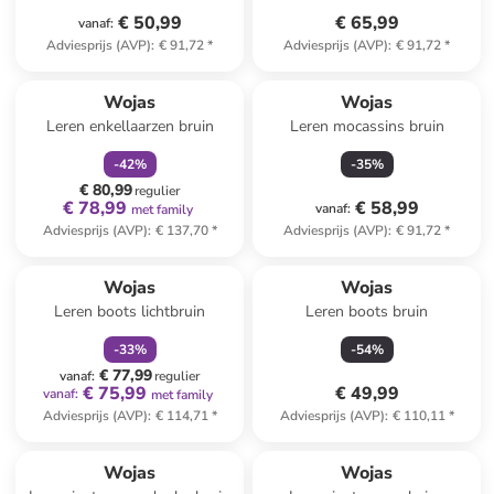
€ 50,99
€ 65,99
vanaf
:
Adviesprijs (AVP)
:
€ 91,72
*
Adviesprijs (AVP)
:
€ 91,72
*
family
korting
Wojas
Wojas
Leren enkellaarzen bruin
Leren mocassins bruin
-
42
%
-
35
%
€ 80,99
regulier
€ 78,99
€ 58,99
vanaf
:
met family
Adviesprijs (AVP)
:
€ 137,70
*
Adviesprijs (AVP)
:
€ 91,72
*
family
korting
Wojas
Wojas
Leren boots lichtbruin
Leren boots bruin
-
33
%
-
54
%
€ 77,99
vanaf
:
regulier
€ 75,99
€ 49,99
vanaf
:
met family
Adviesprijs (AVP)
:
€ 114,71
*
Adviesprijs (AVP)
:
€ 110,11
*
Wojas
Wojas