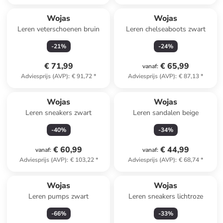
Wojas
Wojas
Leren veterschoenen bruin
Leren chelseaboots zwart
-
21
%
-
24
%
€ 71,99
€ 65,99
vanaf
:
Adviesprijs (AVP)
:
€ 91,72
*
Adviesprijs (AVP)
:
€ 87,13
*
Wojas
Wojas
Leren sneakers zwart
Leren sandalen beige
-
40
%
-
34
%
€ 60,99
€ 44,99
vanaf
:
vanaf
:
Adviesprijs (AVP)
:
€ 103,22
*
Adviesprijs (AVP)
:
€ 68,74
*
Wojas
Wojas
Leren pumps zwart
Leren sneakers lichtroze
-
66
%
-
33
%