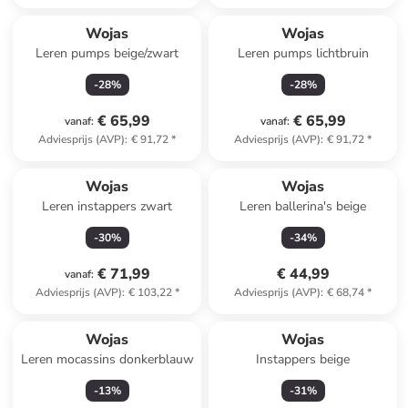
Wojas
Wojas
Leren pumps beige/zwart
Leren pumps lichtbruin
-
28
%
-
28
%
€ 65,99
€ 65,99
vanaf
:
vanaf
:
Adviesprijs (AVP)
:
€ 91,72
*
Adviesprijs (AVP)
:
€ 91,72
*
Wojas
Wojas
Leren instappers zwart
Leren ballerina's beige
-
30
%
-
34
%
€ 71,99
€ 44,99
vanaf
:
Adviesprijs (AVP)
:
€ 103,22
*
Adviesprijs (AVP)
:
€ 68,74
*
Wojas
Wojas
Leren mocassins donkerblauw
Instappers beige
-
13
%
-
31
%