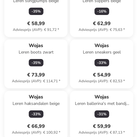
Leren slingpumps beige
Leren slippers beige
-
35
%
-
16
%
€ 58,99
€ 62,99
Adviesprijs (AVP)
:
€ 91,72
*
Adviesprijs (AVP)
:
€ 75,63
*
Wojas
Wojas
Leren boots zwart
Leren sneakers geel
-
35
%
-
33
%
€ 73,99
€ 54,99
Adviesprijs (AVP)
:
€ 114,71
*
Adviesprijs (AVP)
:
€ 82,53
*
Wojas
Wojas
Leren haksandalen beige
Leren ballerina's met bandje
zwart
-
33
%
-
31
%
€ 66,99
€ 59,99
Adviesprijs (AVP)
:
€ 100,92
*
Adviesprijs (AVP)
:
€ 87,13
*