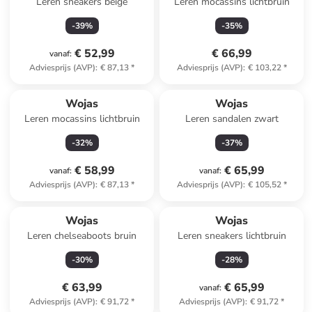
Leren sneakers beige
Leren mocassins lichtbruin
-
39
%
-
35
%
€ 52,99
€ 66,99
vanaf
:
Adviesprijs (AVP)
:
€ 87,13
*
Adviesprijs (AVP)
:
€ 103,22
*
Wojas
Wojas
Leren mocassins lichtbruin
Leren sandalen zwart
-
32
%
-
37
%
€ 58,99
€ 65,99
vanaf
:
vanaf
:
Adviesprijs (AVP)
:
€ 87,13
*
Adviesprijs (AVP)
:
€ 105,52
*
Wojas
Wojas
Leren chelseaboots bruin
Leren sneakers lichtbruin
-
30
%
-
28
%
€ 63,99
€ 65,99
vanaf
:
Adviesprijs (AVP)
:
€ 91,72
*
Adviesprijs (AVP)
:
€ 91,72
*