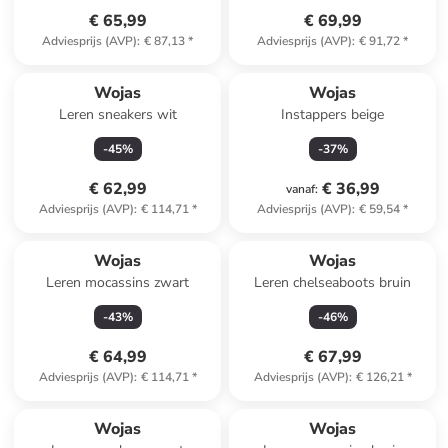
€ 65,99
€ 69,99
Adviesprijs (AVP)
:
€ 87,13
*
Adviesprijs (AVP)
:
€ 91,72
*
Wojas
Wojas
Leren sneakers wit
Instappers beige
-
45
%
-
37
%
€ 62,99
€ 36,99
vanaf
:
Adviesprijs (AVP)
:
€ 114,71
*
Adviesprijs (AVP)
:
€ 59,54
*
Wojas
Wojas
Leren mocassins zwart
Leren chelseaboots bruin
-
43
%
-
46
%
€ 64,99
€ 67,99
Adviesprijs (AVP)
:
€ 114,71
*
Adviesprijs (AVP)
:
€ 126,21
*
Wojas
Wojas