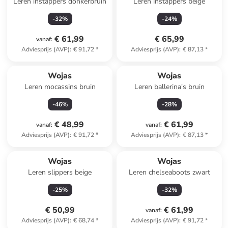
Leren instappers donkerbruin
Leren instappers beige
-
32
%
-
24
%
€ 61,99
€ 65,99
vanaf
:
Adviesprijs (AVP)
:
€ 91,72
*
Adviesprijs (AVP)
:
€ 87,13
*
Wojas
Wojas
Leren mocassins bruin
Leren ballerina's bruin
-
46
%
-
28
%
€ 48,99
€ 61,99
vanaf
:
vanaf
:
Adviesprijs (AVP)
:
€ 91,72
*
Adviesprijs (AVP)
:
€ 87,13
*
Wojas
Wojas
Leren slippers beige
Leren chelseaboots zwart
-
25
%
-
32
%
€ 50,99
€ 61,99
vanaf
:
Adviesprijs (AVP)
:
€ 68,74
*
Adviesprijs (AVP)
:
€ 91,72
*