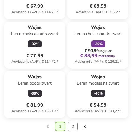
€ 67,99
€ 69,99
Adviesprijs (AVP)
:
€ 114,71
*
Adviesprijs (AVP)
:
€ 91,72
*
family
korting
Wojas
Wojas
Leren chelseaboots zwart
Leren chelseaboots zwart
-
32
%
-
29
%
€ 90,99
regulier
€ 77,99
€ 88,99
met family
Adviesprijs (AVP)
:
€ 114,71
*
Adviesprijs (AVP)
:
€ 126,21
*
Wojas
Wojas
Leren boots zwart
Leren mocassins zwart
-
38
%
-
46
%
€ 81,99
€ 54,99
Adviesprijs (AVP)
:
€ 133,10
*
Adviesprijs (AVP)
:
€ 103,22
*
1
2