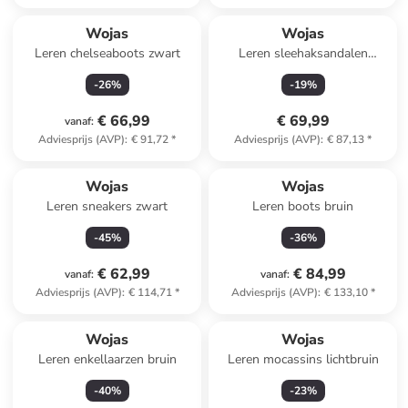
Wojas
Wojas
Leren chelseaboots zwart
Leren sleehaksandalen
lichtbruin
-
26
%
-
19
%
€ 66,99
€ 69,99
vanaf
:
Adviesprijs (AVP)
:
€ 91,72
*
Adviesprijs (AVP)
:
€ 87,13
*
Wojas
Wojas
Leren sneakers zwart
Leren boots bruin
-
45
%
-
36
%
€ 62,99
€ 84,99
vanaf
:
vanaf
:
Adviesprijs (AVP)
:
€ 114,71
*
Adviesprijs (AVP)
:
€ 133,10
*
Wojas
Wojas
Leren enkellaarzen bruin
Leren mocassins lichtbruin
-
40
%
-
23
%