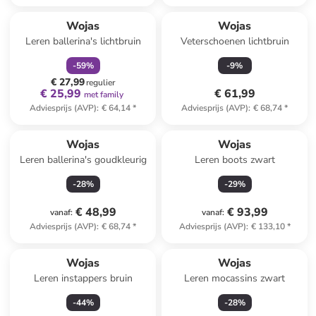
family
korting
Wojas
Wojas
Leren ballerina's lichtbruin
Veterschoenen lichtbruin
-
59
%
-
9
%
€ 27,99
regulier
€ 25,99
€ 61,99
met family
Adviesprijs (AVP)
:
€ 64,14
*
Adviesprijs (AVP)
:
€ 68,74
*
Wojas
Wojas
Leren ballerina's goudkleurig
Leren boots zwart
-
28
%
-
29
%
€ 48,99
€ 93,99
vanaf
:
vanaf
:
Adviesprijs (AVP)
:
€ 68,74
*
Adviesprijs (AVP)
:
€ 133,10
*
Wojas
Wojas
Leren instappers bruin
Leren mocassins zwart
-
44
%
-
28
%