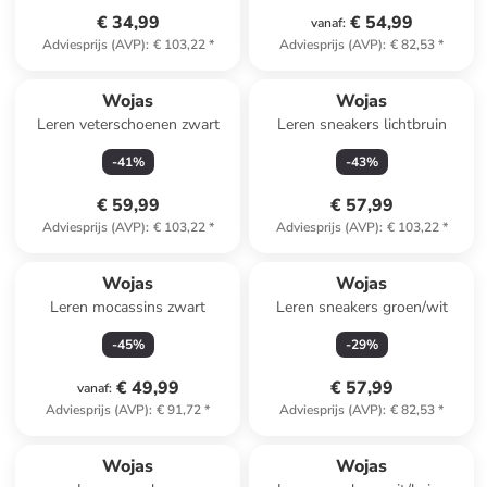
€ 34,99
€ 54,99
vanaf
:
Adviesprijs (AVP)
:
€ 103,22
*
Adviesprijs (AVP)
:
€ 82,53
*
Wojas
Wojas
Leren veterschoenen zwart
Leren sneakers lichtbruin
-
41
%
-
43
%
€ 59,99
€ 57,99
Adviesprijs (AVP)
:
€ 103,22
*
Adviesprijs (AVP)
:
€ 103,22
*
Wojas
Wojas
Leren mocassins zwart
Leren sneakers groen/wit
-
45
%
-
29
%
€ 49,99
€ 57,99
vanaf
:
Adviesprijs (AVP)
:
€ 91,72
*
Adviesprijs (AVP)
:
€ 82,53
*
Wojas
Wojas