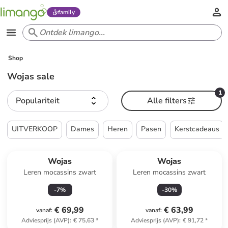
family
Shop
Wojas sale
1
Populariteit
Alle filters
UITVERKOOP
Dames
Heren
Pasen
Kerstcadeaus
Wojas
Wojas
Leren mocassins zwart
Leren mocassins zwart
-
7
%
-
30
%
€ 69,99
€ 63,99
vanaf
:
vanaf
:
Adviesprijs (AVP)
:
€ 75,63
*
Adviesprijs (AVP)
:
€ 91,72
*