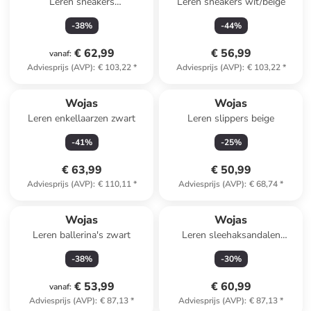
Leren sneakers
Leren sneakers wit/beige
bruin/goudkleurig
-
38
%
-
44
%
€ 62,99
€ 56,99
vanaf
:
Adviesprijs (AVP)
:
€ 103,22
*
Adviesprijs (AVP)
:
€ 103,22
*
Wojas
Wojas
Leren enkellaarzen zwart
Leren slippers beige
-
41
%
-
25
%
€ 63,99
€ 50,99
Adviesprijs (AVP)
:
€ 110,11
*
Adviesprijs (AVP)
:
€ 68,74
*
Wojas
Wojas
Leren ballerina's zwart
Leren sleehaksandalen
beige/meerkleurig
-
38
%
-
30
%
€ 53,99
€ 60,99
vanaf
:
Adviesprijs (AVP)
:
€ 87,13
*
Adviesprijs (AVP)
:
€ 87,13
*