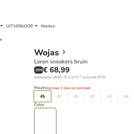
UITVERKOOP
Merken
in
Wojas
Leren sneakers bruin
€ 68,99
-
39
%
Adviesprijs (AVP)
:
€ 114,71
*
inclusief BTW
Maat
Nog maar 1 stuk op voorraad
45
40
41
42
43
44
Color