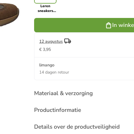
Leren
sneakers
bruin
In wink
12 augustus
€ 3,95
limango
14 dagen retour
Materiaal & verzorging
Productinformatie
Details over de productveiligheid