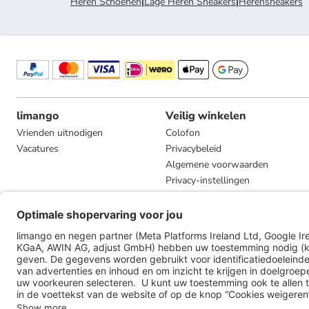
Heren Schoenen
|
Lage Heren Sneakers
|
Herensneakers
limango
Veilig winkelen
Vrienden uitnodigen
Colofon
Vacatures
Privacybeleid
Algemene voorwaarden
Privacy-instellingen
Compliance