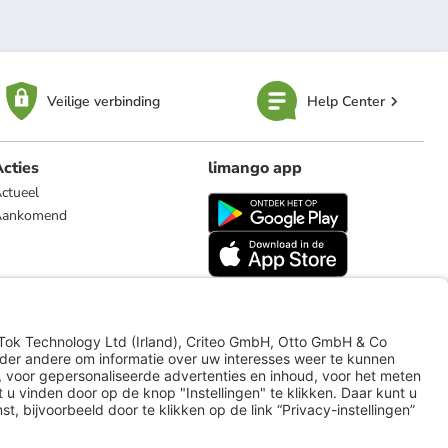
Veilige verbinding
Help Center
cties
limango app
ctueel
Aankomend
limango.de
limango.pl