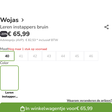
Wojas
Leren instappers bruin
€ 65,99
-
20
%
Adviesprijs (AVP)
:
€ 82,53
*
inclusief BTW
Maat
Nog maar 1 stuk op voorraad
40
41
42
43
44
45
46
Color
Leren
instappers
bruin
Waarom veranderen de prijzen?
In winkelwagentje voor
€ 65,99