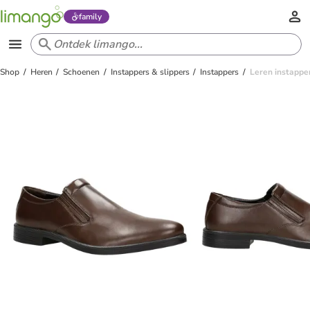
family
Shop
Heren
Schoenen
Instappers & slippers
Instappers
Leren instappe