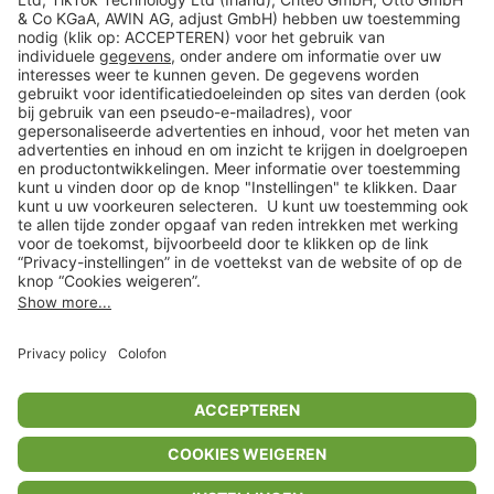
Veilig winkelen
Klantenservice
Shop
Acties
limango.de
limango.pl
In winkelwagentje voor
€ 50,99
* Op basis van de adviesprijs van de fabrikant
** Alle prijsopgaven zijn inclusief belasting en exclusief verzendkosten