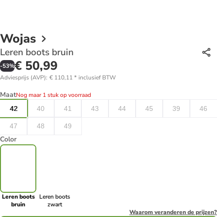
Wojas
Leren boots bruin
€ 50,99
-
53
%
Adviesprijs (AVP)
:
€ 110,11
*
inclusief BTW
Maat
Nog maar 1 stuk op voorraad
42
40
41
43
44
45
39
46
47
48
49
Color
Leren boots
Leren boots
bruin
zwart
Waarom veranderen de prijzen?