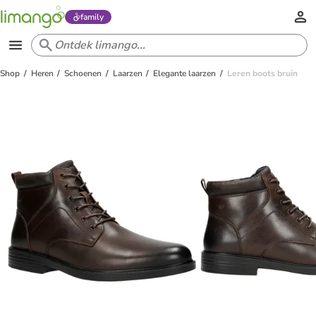
family
Shop
Heren
Schoenen
Laarzen
Elegante laarzen
Leren boots bruin