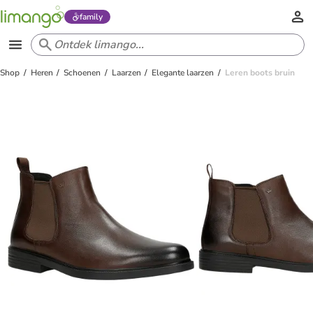
family
Shop
Heren
Schoenen
Laarzen
Elegante laarzen
Leren boots bruin