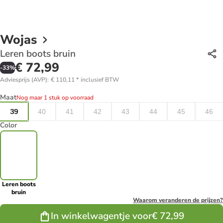
Wojas
Leren boots bruin
€ 72,99
-
33
%
Adviesprijs (AVP)
:
€ 110,11
*
inclusief BTW
Maat
Nog maar 1 stuk op voorraad
39
40
41
42
43
44
45
46
Color
Leren boots
bruin
Waarom veranderen de prijzen?
In winkelwagentje voor
€ 72,99